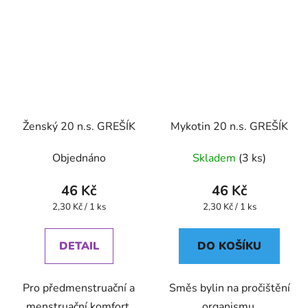
Ženský 20 n.s. GREŠÍK
Mykotin 20 n.s. GREŠÍK
Objednáno
Skladem
(3 ks)
46 Kč
46 Kč
Měrná
Měrná
2,30 Kč / 1 ks
2,30 Kč / 1 ks
cena:
cena:
DETAIL
DO KOŠÍKU
Pro předmenstruační a
Směs bylin na pročištění
menstruační komfort.
organismu.