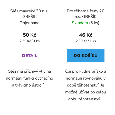
Sléz maurský 20 n.s.
Pro těhotné ženy 20
GREŠÍK
n.s. GREŠÍK
Objednáno
Skladem
(5 ks)
50 Kč
46 Kč
Měrná
Měrná
2,50 Kč / 1 ks
2,30 Kč / 1 ks
cena:
cena:
DETAIL
DO KOŠÍKU
Sléz má příznivý vliv na
Čaj pro klidné bříško a
normální funkci dýchacího
normální rovnováhu v
a trávicího ústrojí.
době těhotenství. Je
možné užívat po celou
dobu těhotenství.