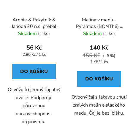
Aronie & Rakytník &
Malina v medu -
Jahoda 20 n.s. přebal
Pyramids (BONThé) -
GREŠÍK Ovocný čaj
Oxalis
Skladem
(1 ks)
Skladem
(1 ks)
56 Kč
140 Kč
Měrná
2,80 Kč / 1 ks
155 Kč
(–9 %)
cena:
Měrná
7 Kč / 1 ks
cena:
DO KOŠÍKU
DO KOŠÍKU
Osvěžující jemný čaj plný
Ovocný čaj s lákavou chutí
ovoce. Podporuje
zralých malin a sladkého
přirozenou
medu. Čaj je bez Ibišku.
obranyschopnost
organismu.