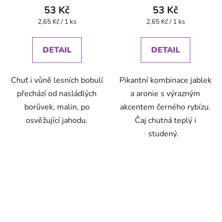
53 Kč
53 Kč
Měrná
Měrná
2,65 Kč / 1 ks
2,65 Kč / 1 ks
cena:
cena:
DETAIL
DETAIL
Chuť i vůně lesních bobulí
Pikantní kombinace jablek
přechází od nasládlých
a aronie s výrazným
borůvek, malin, po
akcentem černého rybízu.
osvěžující jahodu.
Čaj chutná teplý i
studený.