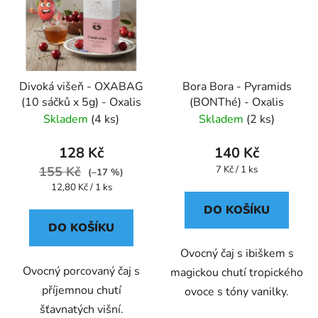
Divoká višeň - OXABAG
Bora Bora - Pyramids
(10 sáčků x 5g) - Oxalis
(BONThé) - Oxalis
Skladem
(4 ks)
Skladem
(2 ks)
128 Kč
140 Kč
Měrná
155 Kč
7 Kč / 1 ks
(–17 %)
cena:
Měrná
12,80 Kč / 1 ks
cena:
DO KOŠÍKU
DO KOŠÍKU
Ovocný čaj s ibiškem s
Ovocný porcovaný čaj s
magickou chutí tropického
příjemnou chutí
ovoce s tóny vanilky.
šťavnatých višní.