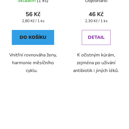
Skladem
(1 ks)
Objednáno
56 Kč
46 Kč
Měrná
Měrná
2,80 Kč / 1 ks
2,30 Kč / 1 ks
cena:
cena:
DO KOŠÍKU
DETAIL
Vnitřní rovnováha ženy,
K očistným kúrám,
harmonie měsíčního
zejména po užívání
cyklu.
antibiotik i jiných léků.