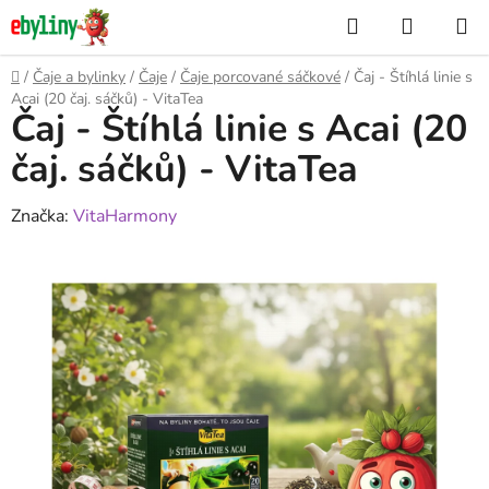
Přejít
Hledat
NÁKUP
na
KOŠÍK
obsah
Domů
/
Čaje a bylinky
/
Čaje
/
Čaje porcované sáčkové
/
Čaj - Štíhlá linie s
Acai (20 čaj. sáčků) - VitaTea
Čaj - Štíhlá linie s Acai (20
čaj. sáčků) - VitaTea
Značka:
VitaHarmony