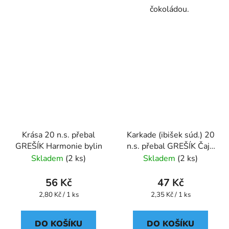
čokoládou.
Krása 20 n.s. přebal
Karkade (ibišek súd.) 20
GREŠÍK Harmonie bylin
n.s. přebal GREŠÍK Čaje
4 světadílů
Skladem
(2 ks)
Skladem
(2 ks)
56 Kč
47 Kč
Měrná
Měrná
2,80 Kč / 1 ks
2,35 Kč / 1 ks
cena:
cena:
DO KOŠÍKU
DO KOŠÍKU