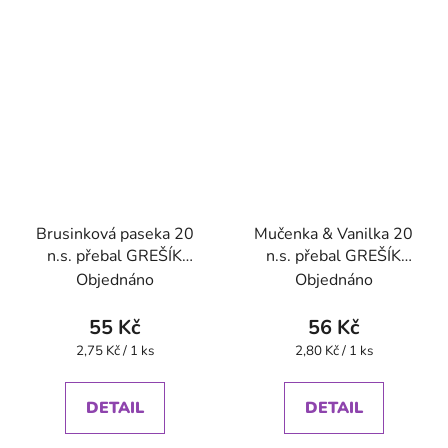
Brusinková paseka 20
Mučenka & Vanilka 20
n.s. přebal GREŠÍK
n.s. přebal GREŠÍK
Ovocný čaj
Ovocný čaj
Objednáno
Objednáno
55 Kč
56 Kč
Měrná
Měrná
2,75 Kč / 1 ks
2,80 Kč / 1 ks
cena:
cena:
DETAIL
DETAIL