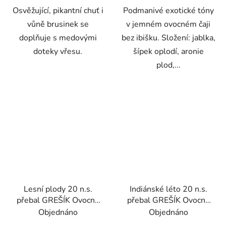
Osvěžující, pikantní chuť i
Podmanivé exotické tóny
vůně brusinek se
v jemném ovocném čaji
doplňuje s medovými
bez ibišku. Složení: jablka,
doteky vřesu.
šípek oplodí, aronie
plod,...
Lesní plody 20 n.s.
Indiánské léto 20 n.s.
přebal GREŠÍK Ovocný
přebal GREŠÍK Ovocný
čaj
čaj
Objednáno
Objednáno