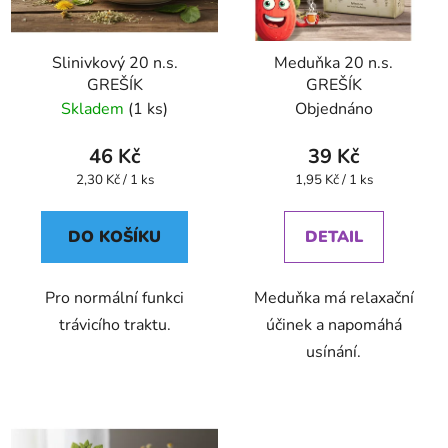
Slinivkový 20 n.s.
Meduňka 20 n.s.
GREŠÍK
GREŠÍK
Skladem
(1 ks)
Objednáno
46 Kč
39 Kč
Měrná
Měrná
2,30 Kč / 1 ks
1,95 Kč / 1 ks
cena:
cena:
DO KOŠÍKU
DETAIL
Pro normální funkci
Meduňka má relaxační
trávicího traktu.
účinek a napomáhá
usínání.