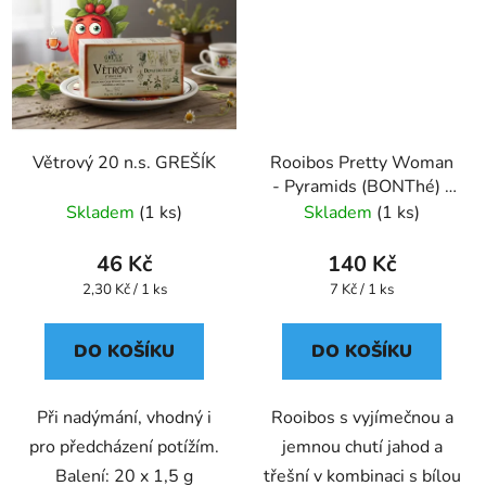
Větrový 20 n.s. GREŠÍK
Rooibos Pretty Woman
- Pyramids (BONThé) -
Oxalis
Skladem
(1 ks)
Skladem
(1 ks)
46 Kč
140 Kč
Měrná
Měrná
2,30 Kč / 1 ks
7 Kč / 1 ks
cena:
cena:
DO KOŠÍKU
DO KOŠÍKU
Při nadýmání, vhodný i
Rooibos s vyjímečnou a
pro předcházení potížím.
jemnou chutí jahod a
Balení: 20 x 1,5 g
třešní v kombinaci s bílou