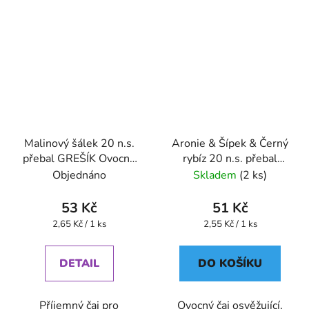
Malinový šálek 20 n.s.
Aronie & Šípek & Černý
přebal GREŠÍK Ovocný
rybíz 20 n.s. přebal
čaj
GREŠÍK Ovocný čaj
Objednáno
Skladem
(2 ks)
53 Kč
51 Kč
Měrná
Měrná
2,65 Kč / 1 ks
2,55 Kč / 1 ks
cena:
cena:
DETAIL
DO KOŠÍKU
Příjemný čaj pro
Ovocný čaj osvěžující,