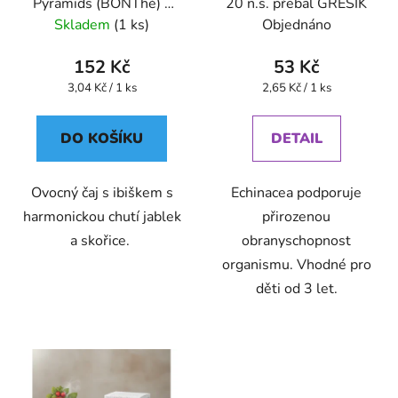
Pyramids (BONThé) -
20 n.s. přebal GREŠÍK
Oxalis
Skladem
(1 ks)
Objednáno
152 Kč
53 Kč
Měrná
Měrná
3,04 Kč / 1 ks
2,65 Kč / 1 ks
cena:
cena:
DO KOŠÍKU
DETAIL
Ovocný čaj s ibiškem s
Echinacea podporuje
harmonickou chutí jablek
přirozenou
a skořice.
obranyschopnost
organismu. Vhodné pro
děti od 3 let.