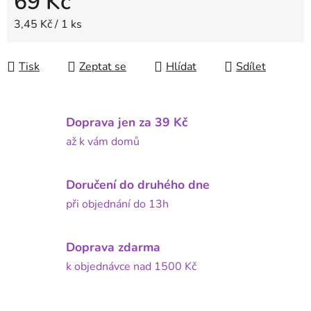
69 Kč
Měrná cena:
3,45 Kč / 1 ks
Tisk
Zeptat se
Hlídat
Sdílet
Doprava jen za 39 Kč
až k vám domů
Doručení do druhého dne
při objednání do 13h
Doprava zdarma
k objednávce nad 1500 Kč