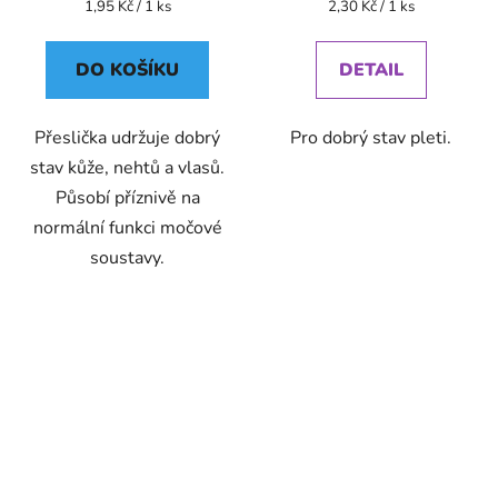
Měrná
Měrná
1,95 Kč / 1 ks
2,30 Kč / 1 ks
cena:
cena:
DO KOŠÍKU
DETAIL
Přeslička udržuje dobrý
Pro dobrý stav pleti.
stav kůže, nehtů a vlasů.
Působí příznivě na
normální funkci močové
soustavy.