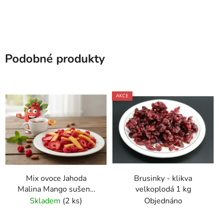
Podobné produkty
AKCE
Mix ovoce Jahoda
Brusinky - klikva
Malina Mango sušené
velkoplodá 1 kg
mrazem 30 g VitaCup
Skladem
(2 ks)
Objednáno