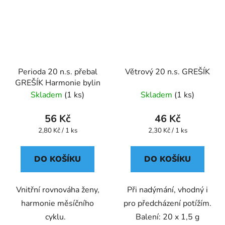
Perioda 20 n.s. přebal
Větrový 20 n.s. GREŠÍK
GREŠÍK Harmonie bylin
Skladem
(1 ks)
Skladem
(1 ks)
56 Kč
46 Kč
Měrná
Měrná
2,80 Kč / 1 ks
2,30 Kč / 1 ks
cena:
cena:
DO KOŠÍKU
DO KOŠÍKU
Vnitřní rovnováha ženy,
Při nadýmání, vhodný i
harmonie měsíčního
pro předcházení potížím.
cyklu.
Balení: 20 x 1,5 g