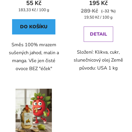
55 Kč
195 Kč
Měrná
183,33 Kč / 100 g
289 Kč
(–32 %)
cena:
Měrná
19,50 Kč / 100 g
cena:
DO KOŠÍKU
DETAIL
Směs 100% mrazem
Složení: Klikva, cukr,
sušených jahod, malin a
slunečnicový olej Země
manga. Vše jen čisté
původu: USA 1 kg
ovoce BEZ "éček"