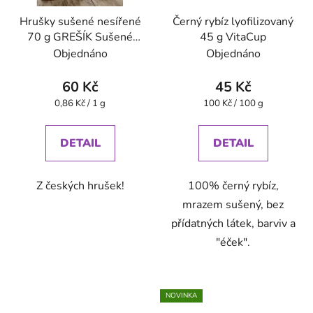
Hrušky sušené nesířené
Černý rybíz lyofilizovaný
70 g GREŠÍK Sušené
45 g VitaCup
ovoce
Objednáno
Objednáno
60 Kč
45 Kč
Měrná
Měrná
0,86 Kč / 1 g
100 Kč / 100 g
cena:
cena:
DETAIL
DETAIL
Z českých hrušek!
100% černý rybíz,
mrazem sušený, bez
přídatných látek, barviv a
"éček".
NOVINKA