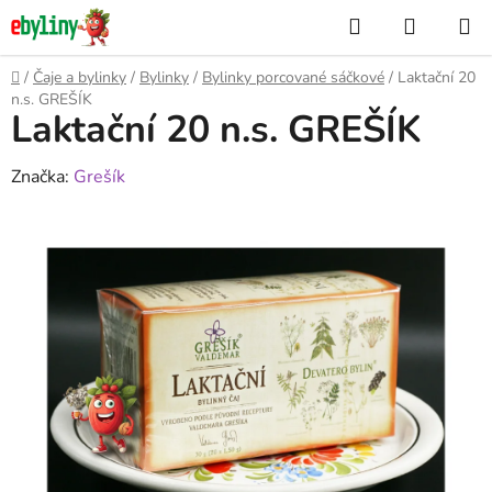
Přejít
Hledat
NÁKUP
na
KOŠÍK
obsah
Domů
/
Čaje a bylinky
/
Bylinky
/
Bylinky porcované sáčkové
/
Laktační 20
n.s. GREŠÍK
Laktační 20 n.s. GREŠÍK
Značka:
Grešík