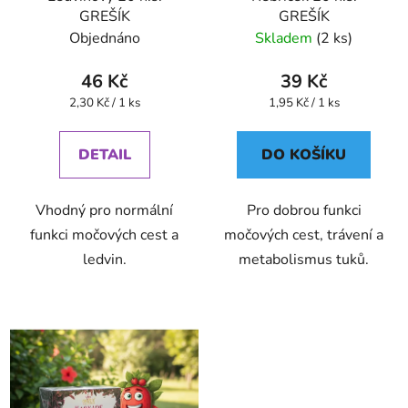
GREŠÍK
GREŠÍK
Objednáno
Skladem
(2 ks)
46 Kč
39 Kč
Měrná
Měrná
2,30 Kč / 1 ks
1,95 Kč / 1 ks
cena:
cena:
DETAIL
DO KOŠÍKU
Vhodný pro normální
Pro dobrou funkci
funkci močových cest a
močových cest, trávení a
ledvin.
metabolismus tuků.