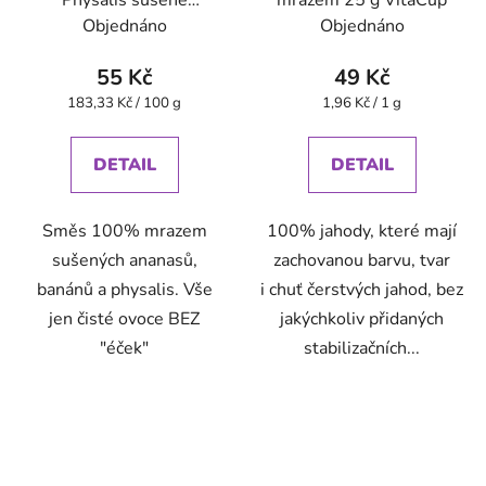
mrazem 30 g VitaCup
Objednáno
Objednáno
55 Kč
49 Kč
Měrná
Měrná
183,33 Kč / 100 g
1,96 Kč / 1 g
cena:
cena:
DETAIL
DETAIL
Směs 100% mrazem
100% jahody, které mají
sušených ananasů,
zachovanou barvu, tvar
banánů a physalis. Vše
i chuť čerstvých jahod, bez
jen čisté ovoce BEZ
jakýchkoliv přidaných
"éček"
stabilizačních...