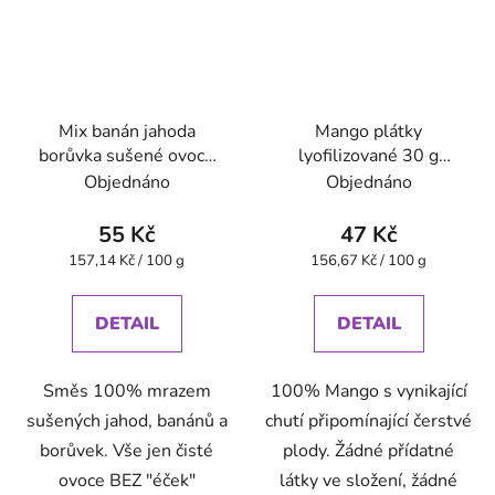
Mix banán jahoda
Mango plátky
borůvka sušené ovoce
lyofilizované 30 g
mrazem 35 g VitaCup
VitaCup
Objednáno
Objednáno
55 Kč
47 Kč
Měrná
Měrná
157,14 Kč / 100 g
156,67 Kč / 100 g
cena:
cena:
DETAIL
DETAIL
Směs 100% mrazem
100% Mango s vynikající
sušených jahod, banánů a
chutí připomínající čerstvé
borůvek. Vše jen čisté
plody. Žádné přídatné
ovoce BEZ "éček"
látky ve složení, žádné