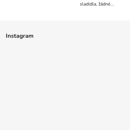
sladidla, žádné...
Z
á
Instagram
p
a
t
í