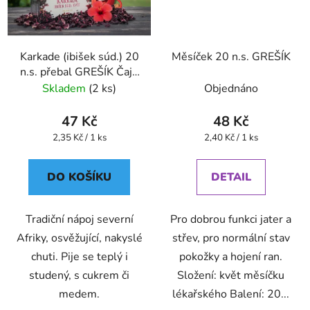
Karkade (ibišek súd.) 20
Měsíček 20 n.s. GREŠÍK
n.s. přebal GREŠÍK Čaje
4 světadílů
Skladem
(2 ks)
Objednáno
47 Kč
48 Kč
Měrná
Měrná
2,35 Kč / 1 ks
2,40 Kč / 1 ks
cena:
cena:
DO KOŠÍKU
DETAIL
Tradiční nápoj severní
Pro dobrou funkci jater a
Afriky, osvěžující, nakyslé
střev, pro normální stav
chuti. Pije se teplý i
pokožky a hojení ran.
studený, s cukrem či
Složení: květ měsíčku
medem.
lékařského Balení: 20...