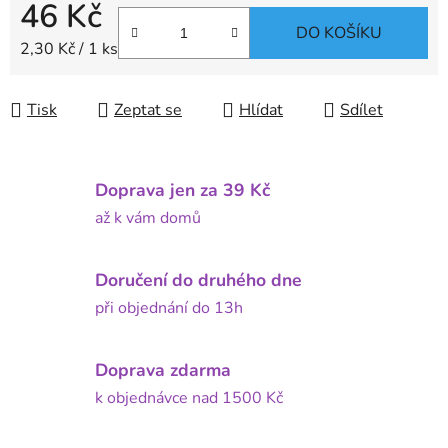
46 Kč
DO KOŠÍKU
Měrná cena:
2,30 Kč / 1 ks
Tisk
Zeptat se
Hlídat
Sdílet
Doprava jen za 39 Kč
až k vám domů
Doručení do druhého dne
při objednání do 13h
Doprava zdarma
k objednávce nad 1500 Kč