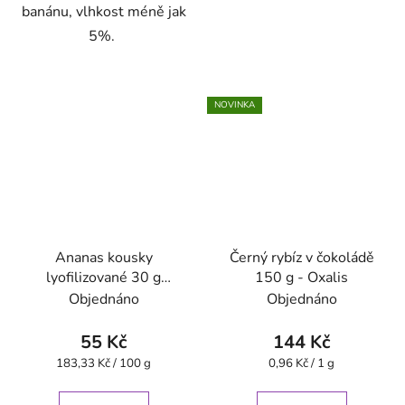
banánu, vlhkost méně jak
5%.
NOVINKA
Ananas kousky
Černý rybíz v čokoládě
lyofilizované 30 g
150 g - Oxalis
VitaCup
Objednáno
Objednáno
55 Kč
144 Kč
Měrná
Měrná
183,33 Kč / 100 g
0,96 Kč / 1 g
cena:
cena: