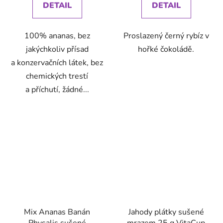
DETAIL
DETAIL
100% ananas, bez
Proslazený černý rybíz v
jakýchkoliv přísad
hořké čokoládě.
a konzervačních látek, bez
chemických trestí
a příchutí, žádné...
Mix Ananas Banán
Jahody plátky sušené
Physalis sušené
mrazem 25 g VitaCup