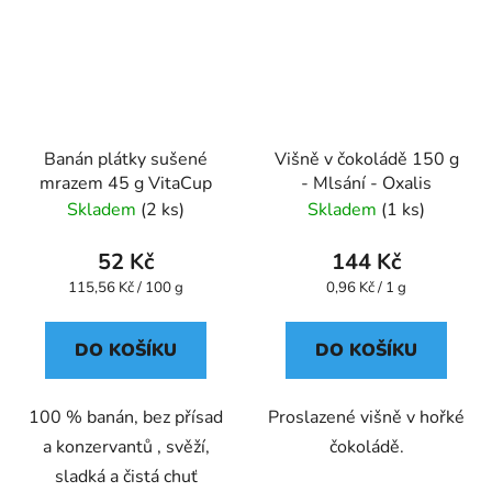
Banán plátky sušené
Višně v čokoládě 150 g
mrazem 45 g VitaCup
- Mlsání - Oxalis
Skladem
(2 ks)
Skladem
(1 ks)
52 Kč
144 Kč
Měrná
Měrná
115,56 Kč / 100 g
0,96 Kč / 1 g
cena:
cena:
DO KOŠÍKU
DO KOŠÍKU
100 % banán, bez přísad
Proslazené višně v hořké
a konzervantů , svěží,
čokoládě.
sladká a čistá chuť