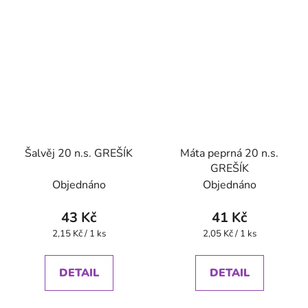
Šalvěj 20 n.s. GREŠÍK
Máta peprná 20 n.s.
GREŠÍK
Objednáno
Objednáno
43 Kč
41 Kč
Měrná
Měrná
2,15 Kč / 1 ks
2,05 Kč / 1 ks
cena:
cena:
DETAIL
DETAIL