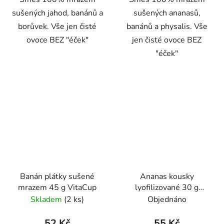
sušených jahod, banánů a
sušených ananasů,
borůvek. Vše jen čisté
banánů a physalis. Vše
ovoce BEZ "éček"
jen čisté ovoce BEZ
"éček"
Banán plátky sušené
Ananas kousky
mrazem 45 g VitaCup
lyofilizované 30 g
VitaCup
Skladem
(2 ks)
Objednáno
52 Kč
55 Kč