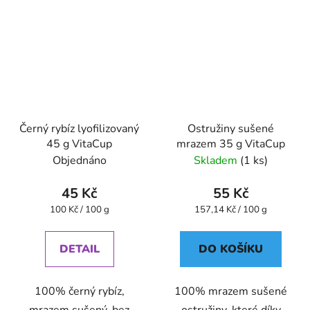
Černý rybíz lyofilizovaný
Ostružiny sušené
45 g VitaCup
mrazem 35 g VitaCup
Objednáno
Skladem
(1 ks)
45 Kč
55 Kč
Měrná
Měrná
100 Kč / 100 g
157,14 Kč / 100 g
cena:
cena:
DETAIL
DO KOŠÍKU
100% černý rybíz,
100% mrazem sušené
mrazem sušený, bez
ostružiny, které díky