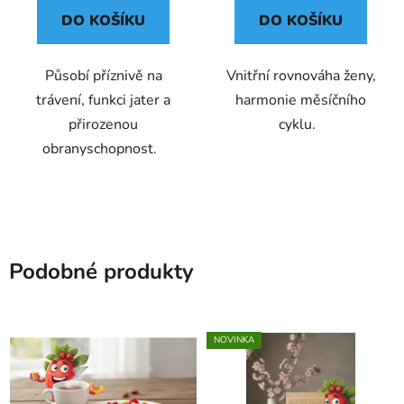
DO KOŠÍKU
DO KOŠÍKU
Působí příznivě na
Vnitřní rovnováha ženy,
trávení, funkci jater a
harmonie měsíčního
přirozenou
cyklu.
obranyschopnost.
Podobné produkty
NOVINKA