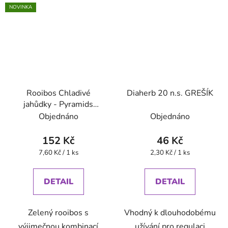
NOVINKA
Rooibos Chladivé
Diaherb 20 n.s. GREŠÍK
jahůdky - Pyramids
(BONThé) - Oxalis
Objednáno
Objednáno
152 Kč
46 Kč
Měrná
Měrná
7,60 Kč / 1 ks
2,30 Kč / 1 ks
cena:
cena:
DETAIL
DETAIL
Zelený rooibos s
Vhodný k dlouhodobému
výjimečnou kombinací
užívání pro regulaci