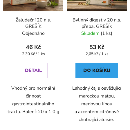
Žaludeční 20 n.s.
Bylinný digestiv 20 n.s.
GREŠÍK
přebal GREŠÍK
Objednáno
Skladem
(1 ks)
46 Kč
53 Kč
Měrná
Měrná
2,30 Kč / 1 ks
2,65 Kč / 1 ks
cena:
cena:
DETAIL
DO KOŠÍKU
Vhodný pro normální
Lahodný čaj s osvěžující
činnost
marockou mátou,
gastrointestinálního
medovou lípou
traktu. Balení: 20 x 1,0 g
a akcentem citrónově
chutnající aloisie.