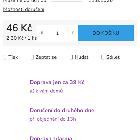
Můžeme doručit do:
11.8.2026
Možnosti doručení
46 Kč
DO KOŠÍKU
Měrná cena:
2,30 Kč / 1 ks
Tisk
Zeptat se
Hlídat
Sdílet
Doprava jen za 39 Kč
až k vám domů
Doručení do druhého dne
při objednání do 13h
Doprava zdarma