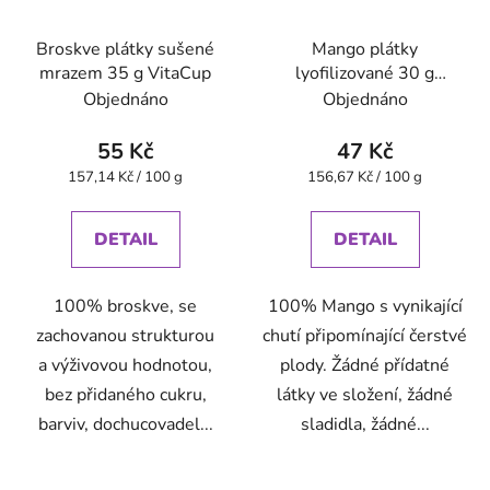
Broskve plátky sušené
Mango plátky
mrazem 35 g VitaCup
lyofilizované 30 g
VitaCup
Objednáno
Objednáno
55 Kč
47 Kč
Měrná
Měrná
157,14 Kč / 100 g
156,67 Kč / 100 g
cena:
cena:
DETAIL
DETAIL
100% broskve, se
100% Mango s vynikající
zachovanou strukturou
chutí připomínající čerstvé
a výživovou hodnotou,
plody. Žádné přídatné
bez přidaného cukru,
látky ve složení, žádné
barviv, dochucovadel...
sladidla, žádné...