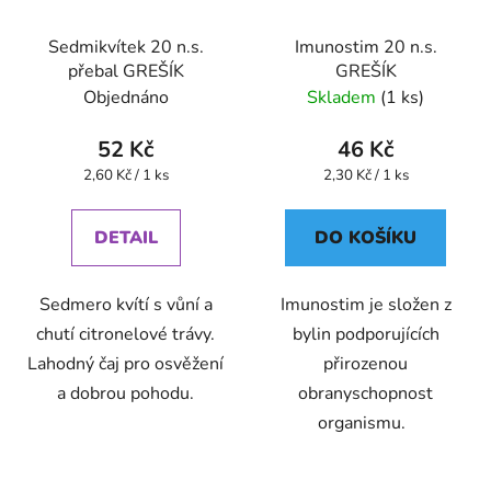
Sedmikvítek 20 n.s.
Imunostim 20 n.s.
přebal GREŠÍK
GREŠÍK
Objednáno
Skladem
(1 ks)
52 Kč
46 Kč
Měrná
Měrná
2,60 Kč / 1 ks
2,30 Kč / 1 ks
cena:
cena:
DETAIL
DO KOŠÍKU
Sedmero kvítí s vůní a
Imunostim je složen z
chutí citronelové trávy.
bylin podporujících
Lahodný čaj pro osvěžení
přirozenou
a dobrou pohodu.
obranyschopnost
organismu.