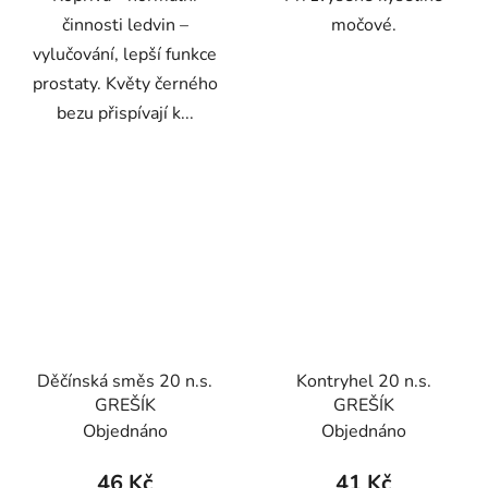
činnosti ledvin –
močové.
vylučování, lepší funkce
prostaty. Květy černého
bezu přispívají k...
Děčínská směs 20 n.s.
Kontryhel 20 n.s.
GREŠÍK
GREŠÍK
Objednáno
Objednáno
46 Kč
41 Kč