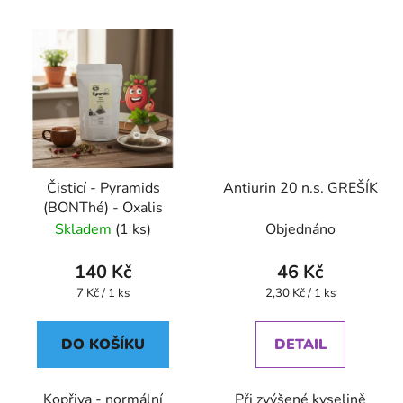
Čisticí - Pyramids
Antiurin 20 n.s. GREŠÍK
(BONThé) - Oxalis
Skladem
(1 ks)
Objednáno
140 Kč
46 Kč
Měrná
Měrná
7 Kč / 1 ks
2,30 Kč / 1 ks
cena:
cena:
DO KOŠÍKU
DETAIL
Kopřiva - normální
Při zvýšené kyselině