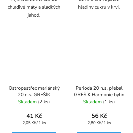
chladivé máty a sladkých
hladiny cukru v krvi.
jahod.
Ostropestřec mariánský
Perioda 20 n.s. přebal
20 n.s. GREŠÍK
GREŠÍK Harmonie bylin
Skladem
(2 ks)
Skladem
(1 ks)
41 Kč
56 Kč
Měrná
Měrná
2,05 Kč / 1 ks
2,80 Kč / 1 ks
cena:
cena: