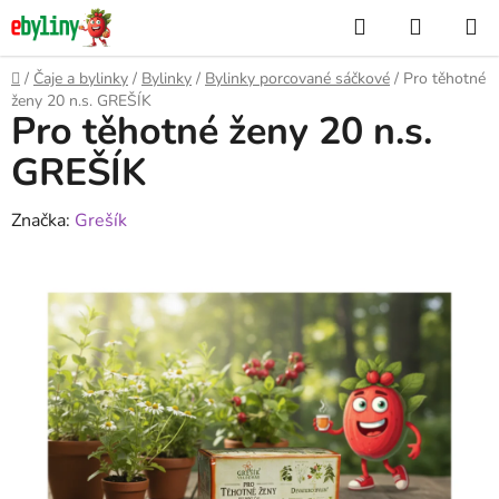
Přejít
Hledat
NÁKUP
na
KOŠÍK
obsah
Domů
/
Čaje a bylinky
/
Bylinky
/
Bylinky porcované sáčkové
/
Pro těhotné
ženy 20 n.s. GREŠÍK
Pro těhotné ženy 20 n.s.
GREŠÍK
Značka:
Grešík