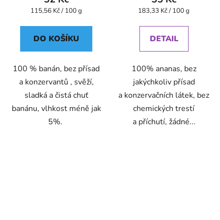
Měrná
Měrná
115,56 Kč / 100 g
183,33 Kč / 100 g
cena:
cena:
DO KOŠÍKU
DETAIL
100 % banán, bez přísad
100% ananas, bez
a konzervantů , svěží,
jakýchkoliv přísad
sladká a čistá chuť
a konzervačních látek, bez
banánu, vlhkost méně jak
chemických trestí
5%.
a příchutí, žádné...