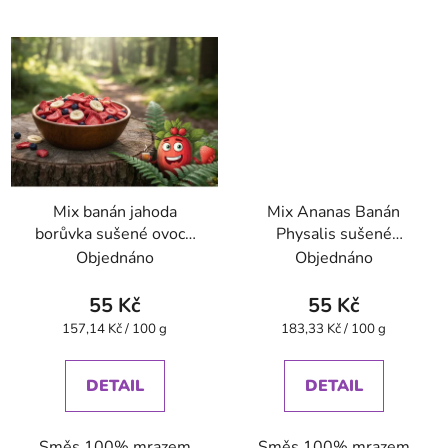
Mix banán jahoda
Mix Ananas Banán
borůvka sušené ovoce
Physalis sušené
mrazem 35 g VitaCup
mrazem 30 g VitaCup
Objednáno
Objednáno
55 Kč
55 Kč
Měrná
Měrná
157,14 Kč / 100 g
183,33 Kč / 100 g
cena:
cena:
DETAIL
DETAIL
Směs 100% mrazem
Směs 100% mrazem