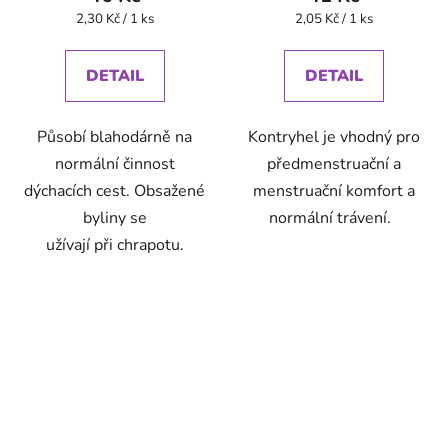
Měrná
Měrná
2,30 Kč / 1 ks
2,05 Kč / 1 ks
cena:
cena:
DETAIL
DETAIL
Působí blahodárně na
Kontryhel je vhodný pro
normální činnost
předmenstruační a
dýchacích cest. Obsažené
menstruační komfort a
byliny se
normální trávení.
užívají při chrapotu.