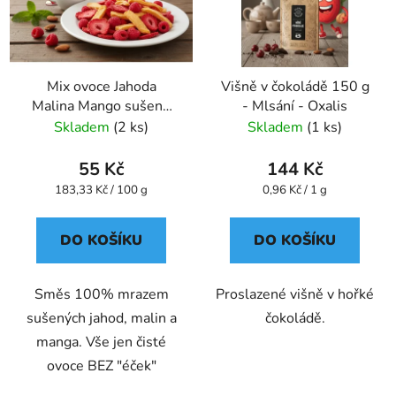
Mix ovoce Jahoda
Višně v čokoládě 150 g
Malina Mango sušené
- Mlsání - Oxalis
mrazem 30 g VitaCup
Skladem
(2 ks)
Skladem
(1 ks)
55 Kč
144 Kč
Měrná
Měrná
183,33 Kč / 100 g
0,96 Kč / 1 g
cena:
cena:
DO KOŠÍKU
DO KOŠÍKU
Směs 100% mrazem
Proslazené višně v hořké
sušených jahod, malin a
čokoládě.
manga. Vše jen čisté
ovoce BEZ "éček"