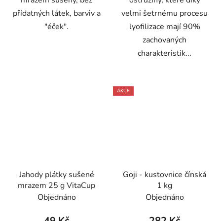
přídatných látek, barviv a
velmi šetrnému procesu
"éček".
lyofilizace mají 90%
zachovaných
charakteristik...
AKCE
Jahody plátky sušené
Goji - kustovnice čínská
mrazem 25 g VitaCup
1 kg
Objednáno
Objednáno
49 Kč
282 Kč