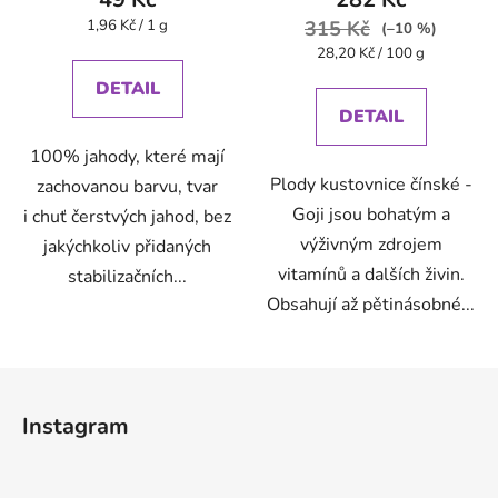
Měrná
1,96 Kč / 1 g
315 Kč
(–10 %)
cena:
Měrná
28,20 Kč / 100 g
cena:
DETAIL
DETAIL
100% jahody, které mají
Plody kustovnice čínské -
zachovanou barvu, tvar
Goji jsou bohatým a
i chuť čerstvých jahod, bez
výživným zdrojem
jakýchkoliv přidaných
vitamínů a dalších živin.
stabilizačních...
Obsahují až pětinásobné...
Z
á
Instagram
p
a
t