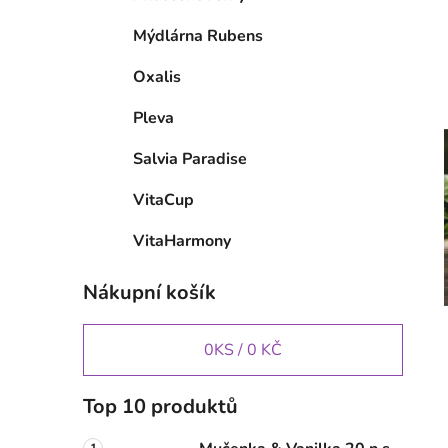
Mýdlárna Rubens
Oxalis
Pleva
Salvia Paradise
VitaCup
VitaHarmony
Nákupní košík
0
KS /
0 KČ
Top 10 produktů