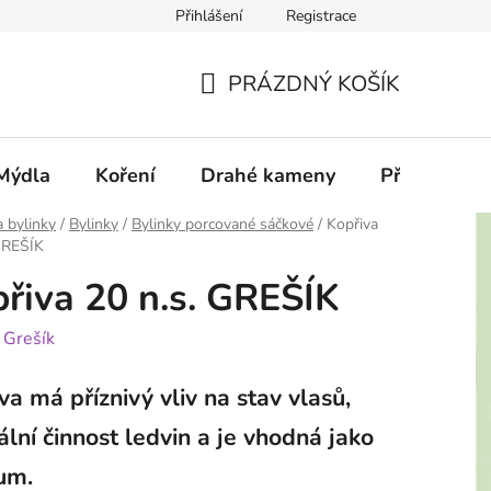
Přihlášení
Registrace
PRÁZDNÝ KOŠÍK
NÁKUPNÍ
KOŠÍK
Mýdla
Koření
Drahé kameny
Příslušenstv
a bylinky
/
Bylinky
/
Bylinky porcované sáčkové
/
Kopřiva
GREŠÍK
řiva 20 n.s. GREŠÍK
:
Grešík
va má příznivý vliv na stav vlasů,
lní činnost ledvin a je vhodná jako
um.