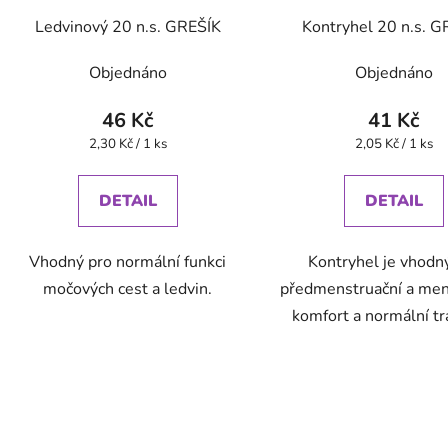
Ledvinový 20 n.s. GREŠÍK
Kontryhel 20 n.s. G
Objednáno
Objednáno
46 Kč
41 Kč
Měrná
Měrná
2,30 Kč / 1 ks
2,05 Kč / 1 ks
cena:
cena:
DETAIL
DETAIL
Vhodný pro normální funkci
Kontryhel je vhodn
močových cest a ledvin.
předmenstruační a men
komfort a normální t