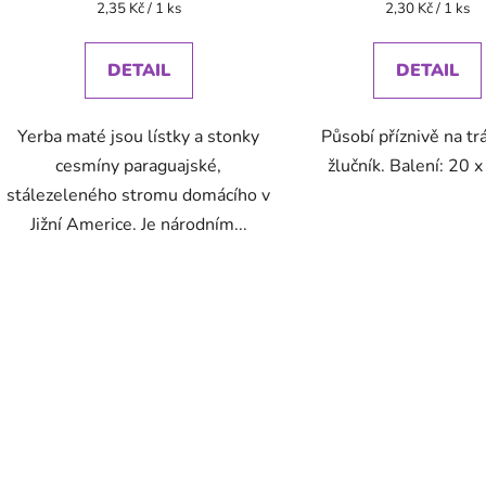
Měrná
Měrná
2,35 Kč / 1 ks
2,30 Kč / 1 ks
cena:
cena:
DETAIL
DETAIL
Yerba maté jsou lístky a stonky
Působí příznivě na tr
cesmíny paraguajské,
žlučník. Balení: 20 x
stálezeleného stromu domácího v
Jižní Americe. Je národním...