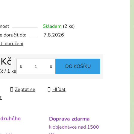
nost
Skladem
(2 ks)
 doručit do:
7.8.2026
ti doručení
 Kč
DO KOŠÍKU
 cena:
č / 1 ks
Zeptat se
Hlídat
t
 druhého
Doprava zdarma
k objednávce nad 1500