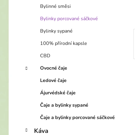
í
Bylinné směsi
p
a
Bylinky porcované sáčkové
n
Bylinky sypané
e
l
100% přírodní kapsle
CBD
Ovocné čaje
Ledové čaje
Ájurvédské čaje
Čaje a bylinky sypané
Čaje a bylinky porcované sáčkové
Káva