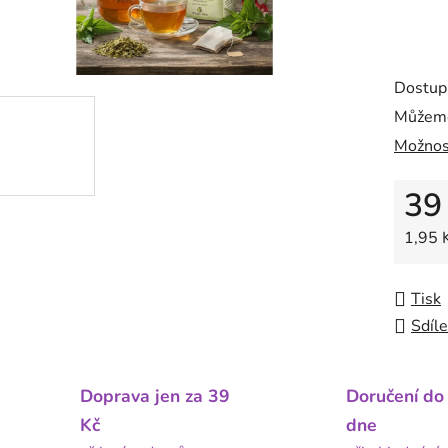
Dostup
Můžeme
Možnos
39
Měrná
1,95 K
Tisk
Sdíle
Doprava jen za 39
Doručení do
Kč
dne