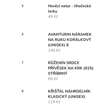
Hovězí natur - Jihočeské
Jerky
49 Kč
AVANTURIN NÁRAMEK
NA RUKU KORÁLKOVÝ
(UNISEX) 8
149 Kč
RŮŽENÍN SRDCE
PŘÍVĚSEK NA KRK (925)
STŘÍBRNÝ
69 Kč
KŘIŠŤÁL NÁHRDELNÍK
KLASICKÝ (UNISEX)
119 Kč