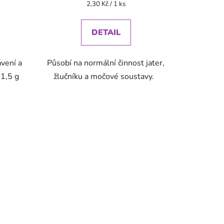
Měrná
2,30 Kč / 1 ks
cena:
DETAIL
ávení a
Působí na normální činnost jater,
 1,5 g
žlučníku a močové soustavy.