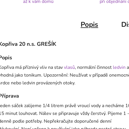
až k vám domů
při objednání
Popis
Di
Kopřiva 20 n.s. GREŠÍK
Popis
Kopřiva má příznivý vliv na stav
vlasů
, normální činnost
ledvin
a
vhodná jako tonikum. Upozornění: Neužívat v případě onemocn
srdce nebo ledvin provázených otoky.
Příprava
Jeden sáček zalijeme 1/4 litrem právě vroucí vody a necháme 1
15 minut louhovat.
Nálev se připravuje
vždy čerstvý. Pijeme 1 -
denně podle potřeby. Nepřekračujte doporučené denní