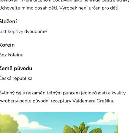
dávkování. Není určeno k používání jako náhrada pestré stravy.
Uchovejte mimo dosah dětí. Výrobek není určen pro děti.
Složení
List
kopřivy
dvoudomé
Kofein
Bez kofeinu
Země původu
Česká republika
Bylinný čaj s nezaměnitelným puncem jedinečnosti a kvality
vyrobený podle původní receptury Valdemara Grešíka.