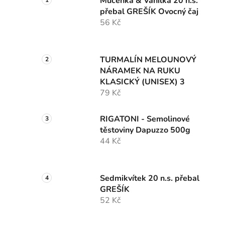
Mučenka & Vanilka 20 n.s.
přebal GREŠÍK Ovocný čaj
56 Kč
TURMALÍN MELOUNOVÝ
NÁRAMEK NA RUKU
KLASICKÝ (UNISEX) 3
79 Kč
RIGATONI - Semolinové
těstoviny Dapuzzo 500g
44 Kč
Sedmikvítek 20 n.s. přebal
GREŠÍK
52 Kč