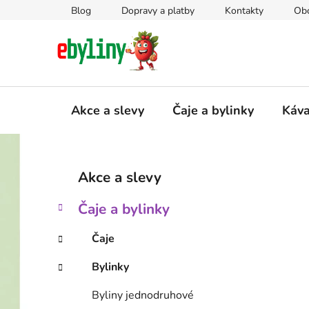
Přejít
Blog
Dopravy a platby
Kontakty
Ob
na
obsah
Akce a slevy
Čaje a bylinky
Káv
P
K
Přeskočit
Akce a slevy
a
kategorie
o
t
s
Čaje a bylinky
e
t
g
r
Čaje
o
a
r
Bylinky
i
n
e
n
Byliny jednodruhové