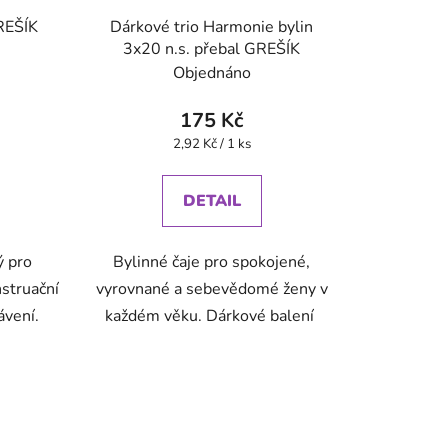
REŠÍK
Dárkové trio Harmonie bylin
3x20 n.s. přebal GREŠÍK
Objednáno
175 Kč
Měrná
2,92 Kč / 1 ks
cena:
DETAIL
ý pro
Bylinné čaje pro spokojené,
struační
vyrovnané a sebevědomé ženy v
rávení.
každém věku. Dárkové balení