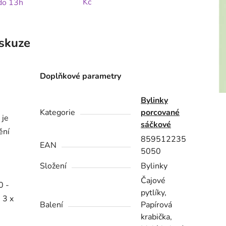
Kč
 do 13h
skuze
Doplňkové parametry
Bylinky
Kategorie
porcované
 je
sáčkové
ění
859512235
EAN
5050
Složení
Bylinky
Čajové
0 -
pytlíky,
 3 x
Balení
Papírová
krabička,