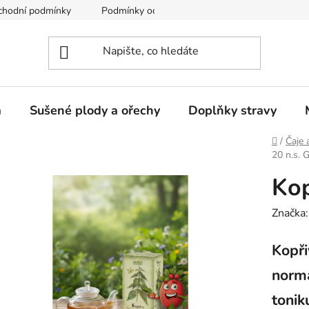
chodní podmínky
Podmínky ochrany osobních údajů
a
Sušené plody a ořechy
Doplňky stravy
Domů
/
Čaje 
20 n.s. 
Kop
Značka
Kopři
normá
tonik