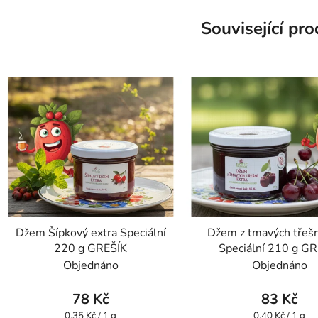
Související pr
Džem Šípkový extra Speciální
Džem z tmavých třešn
220 g GREŠÍK
Speciální 210 g G
Objednáno
Objednáno
78 Kč
83 Kč
Měrná
Měrná
0,35 Kč / 1 g
0,40 Kč / 1 g