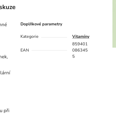
skuze
inné
Doplňkové parametry
Kategorie
Vitamíny
859401
EAN
086345
nek,
5
lární
u při