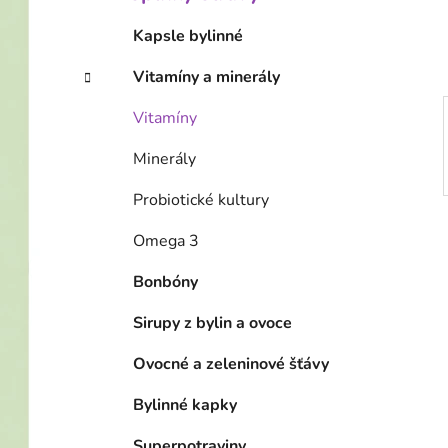
í
p
Kapsle bylinné
a
Vitamíny a minerály
n
e
Vitamíny
l
Minerály
Probiotické kultury
Omega 3
Bonbóny
Sirupy z bylin a ovoce
Ovocné a zeleninové šťávy
Bylinné kapky
Superpotraviny