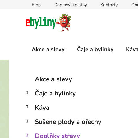
Přejít
Blog
Dopravy a platby
Kontakty
Ob
na
obsah
Akce a slevy
Čaje a bylinky
Káv
P
K
Přeskočit
Akce a slevy
a
kategorie
o
t
s
Čaje a bylinky
e
t
g
r
Káva
o
a
r
Sušené plody a ořechy
i
n
e
n
Doplňky stravy