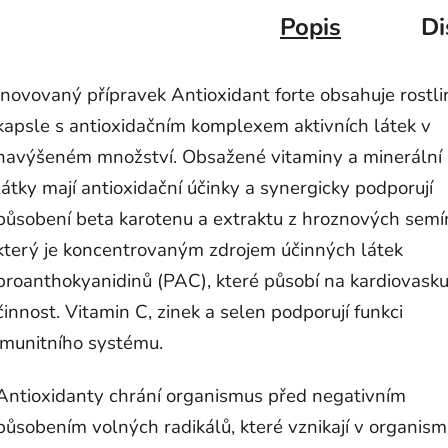
Popis
Di
Inovovaný přípravek Antioxidant forte obsahuje rostl
kapsle s antioxidačním komplexem aktivních látek v
navýšeném množství. Obsažené vitaminy a minerální
látky mají antioxidační účinky a synergicky podporují
působení beta karotenu a extraktu z hroznových semí
který je koncentrovaným zdrojem účinných látek
proanthokyanidinů (PAC), které působí na kardiovasku
činnost. Vitamin C, zinek a selen podporují funkci
imunitního systému.
Antioxidanty chrání organismus před negativním
působením volných radikálů, které vznikají v organism