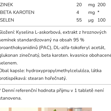
ZINEK
20
mg
200
BETA KAROTEN
4
mg
*
SELEN
55
µg
100
Složení: Kyselina L-askorbová, extrakt z hroznových
semínek standardizovaný na obsah 95 %
proanthokyanidinů (PAC), DL-alfa-tokoferyl acetát,
glukonan zinečnatý, beta karoten. kvasnice obohacen
selenem.
Obal kapsle: hydroxypropylmethylcelulóza, látka
protispékavá: stearan hořečnatý.
* Denní referenční hodnota přijmu v 1 tabletě není
stanovena.