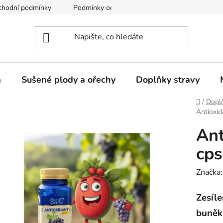
chodní podmínky
Podmínky ochrany osobních údajů
a
Sušené plody a ořechy
Doplňky stravy
Domů
/
Doplň
Antioxida
Ant
cps
Značka
Zesíl
buněk 