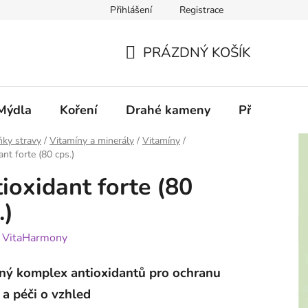
Přihlášení
Registrace
PRÁZDNÝ KOŠÍK
NÁKUPNÍ
KOŠÍK
Mýdla
Koření
Drahé kameny
Příslušenstv
ky stravy
/
Vitamíny a minerály
/
Vitamíny
/
nt forte (80 cps.)
ioxidant forte (80
.)
:
VitaHarmony
ený komplex antioxidantů pro ochranu
a péči o vzhled