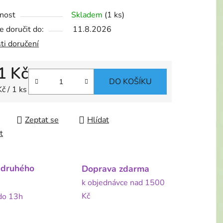
nost
Skladem
(1 ks)
 doručit do:
11.8.2026
ti doručení
1 Kč
DO KOŠÍKU
 cena:
č / 1 ks
Zeptat se
Hlídat
t
 druhého
Doprava zdarma
k objednávce nad 1500
Kč
 do 13h