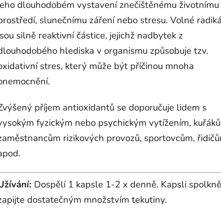
jeho dlouhodobém vystavení znečištěnému životnímu
prostředí, slunečnímu záření nebo stresu. Volné radik
jsou silně reaktivní částice, jejichž nadbytek z
dlouhodobého hlediska v organismu způsobuje tzv.
oxidativní stres, který může být příčinou mnoha
onemocnění.
Zvýšený příjem antioxidantů se doporučuje lidem s
vysokým fyzickým nebo psychickým vytížením, kuřák
zaměstnancům rizikových provozů, sportovcům, řidič
apod.
Užívání:
Dospělí 1 kapsle 1-2 x denně. Kapsli spolkně
zapijte dostatečným množstvím tekutiny.