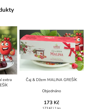
odukty
í extra
Čaj & Džem MALINA GREŠÍK
REŠÍK
Objednáno
173 Kč
Měrná
173 Kč / 1 ks