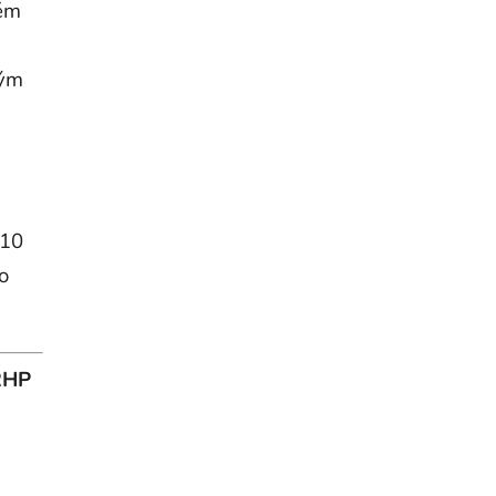
ém
mým
 10
o
HP