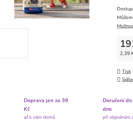
Dostup
Můžeme
Možnos
19
Měrná
2,39 K
Tisk
Sdíle
Doprava jen za 39
Doručení do
Kč
dne
až k vám domů
při objednání