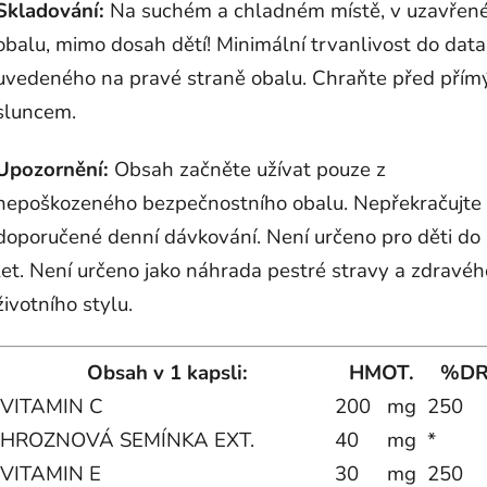
Skladování:
Na suchém a chladném místě, v uzavřen
obalu, mimo dosah dětí! Minimální trvanlivost do data
uvedeného na pravé straně obalu. Chraňte před pří
sluncem.
Upozornění:
Obsah začněte užívat pouze z
nepoškozeného bezpečnostního obalu. Nepřekračujte
doporučené denní dávkování. Není určeno pro děti do
let. Není určeno jako náhrada pestré stravy a zdravéh
životního stylu.
Obsah v 1 kapsli:
HM
OT.
%DR
VITAMIN C
200
mg
250
HROZNOVÁ SEMÍNKA EXT.
40
mg
*
VITAMIN E
30
mg
250