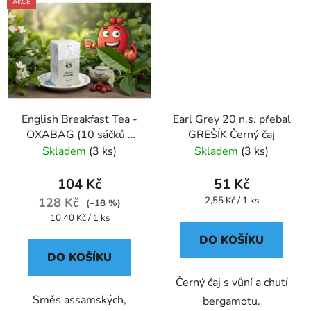
AKCE
English Breakfast Tea -
Earl Grey 20 n.s. přebal
OXABAG (10 sáčků x
GREŠÍK Černý čaj
4g) - Oxalis
Skladem
(3 ks)
Skladem
(3 ks)
104 Kč
51 Kč
Měrná
128 Kč
2,55 Kč / 1 ks
(–18 %)
cena:
Měrná
10,40 Kč / 1 ks
cena:
DO KOŠÍKU
DO KOŠÍKU
Černý čaj s vůní a chutí
Směs assamských,
bergamotu.