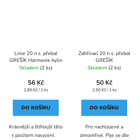
Linie 20 n.s. přebal
Zahřívací 20 n.s. přebal
GREŠÍK Harmonie bylin
GREŠÍK
Skladem
(2 ks)
Skladem
(2 ks)
56 Kč
50 Kč
Měrná
Měrná
2,80 Kč / 1 ks
2,50 Kč / 1 ks
cena:
cena:
DO KOŠÍKU
DO KOŠÍKU
Krásnější a štíhlejší tělo
Pro nachlazené a
s pocitem nasycení.
zimomřivé. Pije se dle