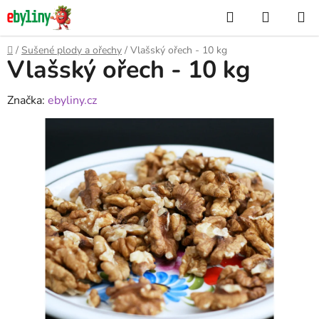
Přejít
Hledat
NÁKUP
na
KOŠÍK
obsah
Domů
/
Sušené plody a ořechy
/
Vlašský ořech - 10 kg
Vlašský ořech - 10 kg
Značka:
ebyliny.cz