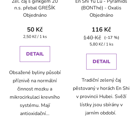
Zel. čaj s ginkgem 20
En Shi Yu Lu - Pyramids
n.s. přebal GREŠÍK
(BONThé) - Oxalis
Objednáno
Objednáno
50 Kč
116 Kč
Měrná
2,50 Kč / 1 ks
140 Kč
(–17 %)
cena:
Měrná
5,80 Kč / 1 ks
cena:
DETAIL
DETAIL
Obsažené byliny působí
Tradiční zelený čaj
příznivě na normální
pěstovaný v horách En Shi
činnost mozku a
v provincii Hubei. Svěží
mikrocirkulaci krevního
lístky jsou sbírány v
systému. Mají
jarním období.
antioxidační...