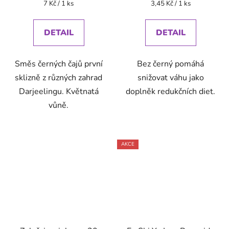
Měrná
Měrná
7 Kč / 1 ks
3,45 Kč / 1 ks
cena:
cena:
DETAIL
DETAIL
Směs černých čajů první
Bez černý pomáhá
sklizně z různých zahrad
snižovat váhu jako
Darjeelingu. Květnatá
doplněk redukčních diet.
vůně.
AKCE