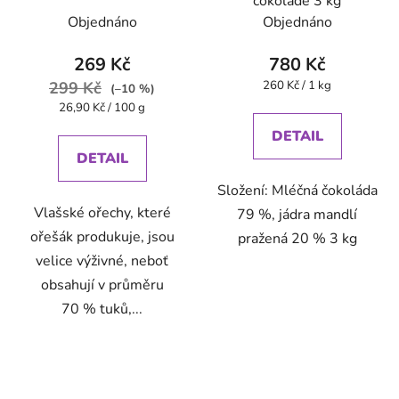
čokoládě 3 kg
Objednáno
Objednáno
269 Kč
780 Kč
Měrná
299 Kč
260 Kč / 1 kg
(–10 %)
cena:
Měrná
26,90 Kč / 100 g
cena:
DETAIL
DETAIL
Složení: Mléčná čokoláda
Vlašské ořechy, které
79 %, jádra mandlí
ořešák produkuje, jsou
pražená 20 % 3 kg
velice výživné, neboť
obsahují v průměru
70 % tuků,...