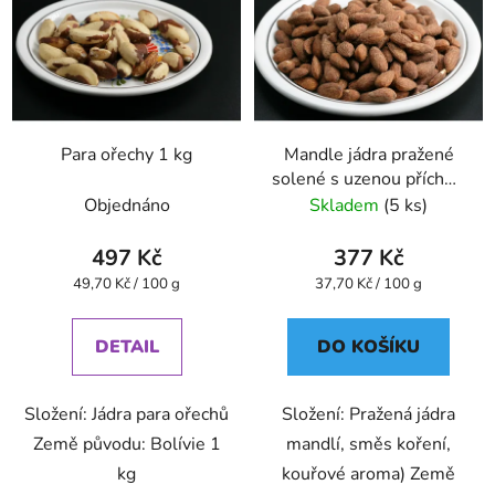
Para ořechy 1 kg
Mandle jádra pražené
solené s uzenou příchutí
1 kg
Objednáno
Skladem
(5 ks)
497 Kč
377 Kč
Měrná
Měrná
49,70 Kč / 100 g
37,70 Kč / 100 g
cena:
cena:
DETAIL
DO KOŠÍKU
Složení: Jádra para ořechů
Složení: Pražená jádra
Země původu: Bolívie 1
mandlí, směs koření,
kg
kouřové aroma) Země