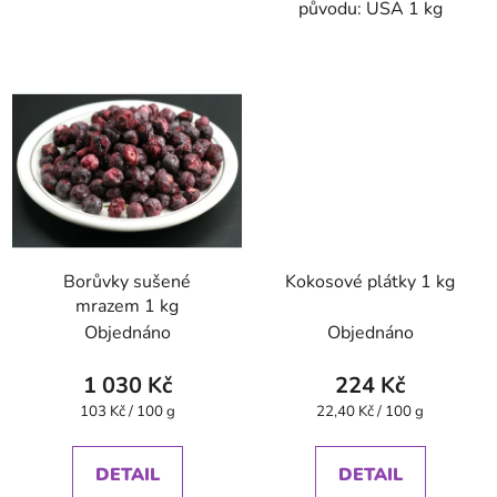
původu: USA 1 kg
Borůvky sušené
Kokosové plátky 1 kg
mrazem 1 kg
Objednáno
Objednáno
1 030 Kč
224 Kč
Měrná
Měrná
103 Kč / 100 g
22,40 Kč / 100 g
cena:
cena:
DETAIL
DETAIL