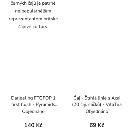
černých čajů je patrně
nejpopulárnějším
reprezentantem britské
čajové kultury.
Darjeeling FTGFOP 1
Čaj - Štíhlá linie s Acai
first flush - Pyramids
(20 čaj. sáčků) - VitaTea
(BONThé) - Oxalis
Objednáno
Objednáno
140 Kč
69 Kč