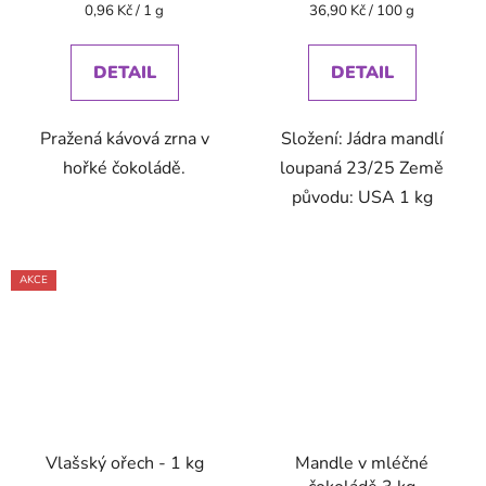
Měrná
Měrná
0,96 Kč / 1 g
36,90 Kč / 100 g
cena:
cena:
DETAIL
DETAIL
Pražená kávová zrna v
Složení: Jádra mandlí
hořké čokoládě.
loupaná 23/25 Země
původu: USA 1 kg
AKCE
Vlašský ořech - 1 kg
Mandle v mléčné