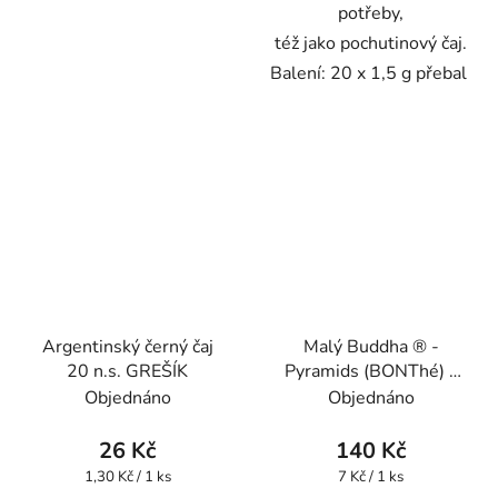
potřeby,
též jako pochutinový čaj.
Balení: 20 x 1,5 g přebal
Argentinský černý čaj
Malý Buddha ® -
20 n.s. GREŠÍK
Pyramids (BONThé) -
Oxalis
Objednáno
Objednáno
26 Kč
140 Kč
Měrná
Měrná
1,30 Kč / 1 ks
7 Kč / 1 ks
cena:
cena: