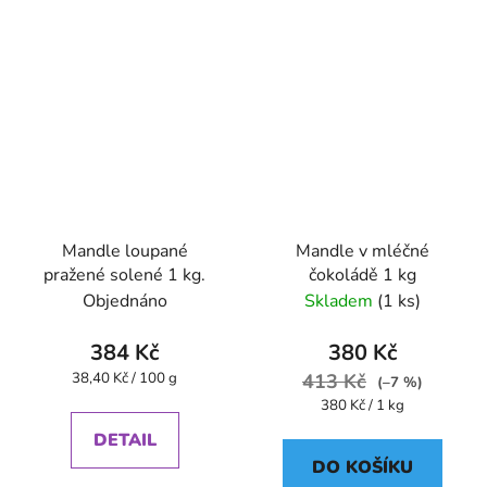
Mandle loupané
Mandle v mléčné
pražené solené 1 kg.
čokoládě 1 kg
Objednáno
Skladem
(1 ks)
384 Kč
380 Kč
Měrná
38,40 Kč / 100 g
413 Kč
(–7 %)
cena:
Měrná
380 Kč / 1 kg
cena:
DETAIL
DO KOŠÍKU