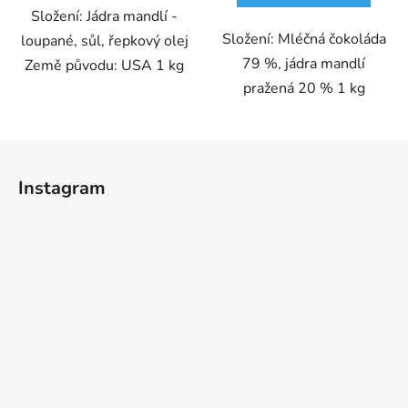
Složení: Jádra mandlí -
Složení: Mléčná čokoláda
loupané, sůl, řepkový olej
79 %, jádra mandlí
Země původu: USA 1 kg
pražená 20 % 1 kg
Z
á
Instagram
p
a
t
í