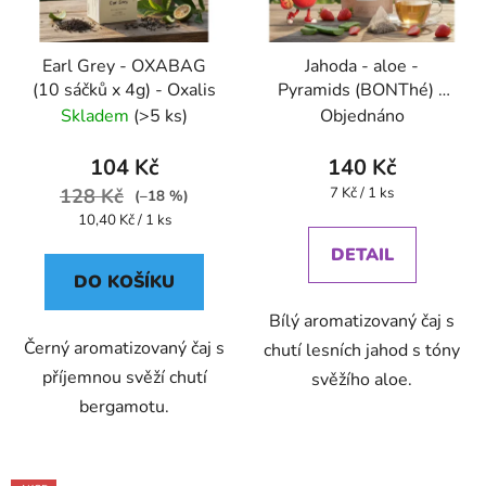
Earl Grey - OXABAG
Jahoda - aloe -
(10 sáčků x 4g) - Oxalis
Pyramids (BONThé) -
Oxalis
Skladem
(>5 ks)
Objednáno
104 Kč
140 Kč
Měrná
128 Kč
7 Kč / 1 ks
(–18 %)
cena:
Měrná
10,40 Kč / 1 ks
cena:
DETAIL
DO KOŠÍKU
Bílý aromatizovaný čaj s
Černý aromatizovaný čaj s
chutí lesních jahod s tóny
příjemnou svěží chutí
svěžího aloe.
bergamotu.