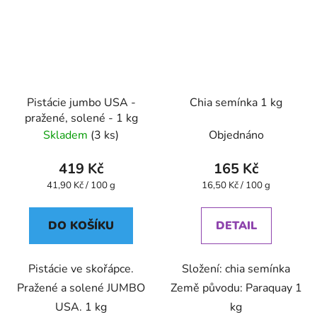
Pistácie jumbo USA -
Chia semínka 1 kg
pražené, solené - 1 kg
Skladem
(3 ks)
Objednáno
419 Kč
165 Kč
Měrná
Měrná
41,90 Kč / 100 g
16,50 Kč / 100 g
cena:
cena:
DO KOŠÍKU
DETAIL
Pistácie ve skořápce.
Složení: chia semínka
Pražené a solené JUMBO
Země původu: Paraquay 1
USA. 1 kg
kg