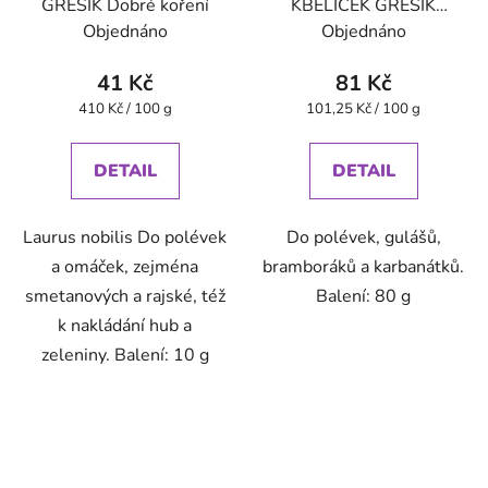
GREŠÍK Dobré koření
KBELÍČEK GREŠÍK
Dobré koření
Objednáno
Objednáno
41 Kč
81 Kč
Měrná
Měrná
410 Kč / 100 g
101,25 Kč / 100 g
cena:
cena:
DETAIL
DETAIL
Laurus nobilis Do polévek
Do polévek, gulášů,
a omáček, zejména
bramboráků a karbanátků.
smetanových a rajské, též
Balení: 80 g
k nakládání hub a
zeleniny. Balení: 10 g