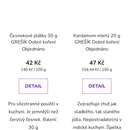
Česnekové plátky 30 g
Kardamom mletý 20 g
GREŠÍK Dobré koření
GREŠÍK Dobré koření
Objednáno
Objednáno
42 Kč
47 Kč
Měrná
Měrná
140 Kč / 100 g
104,44 Kč / 100 g
cena:
cena:
DETAIL
DETAIL
Pro všestranné použití v
Zvýrazňuje chuť jak
kuchyni. Je jemnější než
sladkého, tak slaného
čerstvý česnek. Balení:
jídla. Nepostradatelný v
30 g
indické kuchyni. Špetka