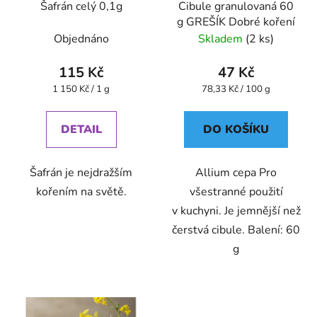
Šafrán celý 0,1g
Cibule granulovaná 60
g GREŠÍK Dobré koření
Objednáno
Skladem
(2 ks)
115 Kč
47 Kč
Měrná
Měrná
1 150 Kč / 1 g
78,33 Kč / 100 g
cena:
cena:
DETAIL
DO KOŠÍKU
Šafrán je nejdražším
Allium cepa Pro
kořením na světě.
všestranné použití
v kuchyni. Je jemnější než
čerstvá cibule. Balení: 60
g