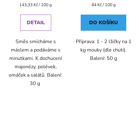
Měrná
Měrná
143,33 Kč / 100 g
84 Kč / 100 g
cena:
cena:
DETAIL
DO KOŠÍKU
Směs smícháme s
Příprava: 1 - 2 lžičky na 1
máslem a podáváme s
kg mouky (dle chuti).
minutkami. K dochucení
Balení: 50 g
majonézy, polévek,
omáček a salátů. Balení:
30 g