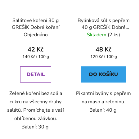
Salátové koření 30 g
Bylinková sůl s pepřem
GREŠÍK Dobré koření
40 g GREŠÍK Dobré
koření
Objednáno
Skladem
(2 ks)
42 Kč
48 Kč
Měrná
Měrná
140 Kč / 100 g
120 Kč / 100 g
cena:
cena:
DETAIL
DO KOŠÍKU
Zelené koření bez soli a
Pikantní byliny s pepřem
cukru na všechny druhy
na maso a zeleninu.
salátů. Promíchejte s vaší
Balení: 40 g
oblíbenou zálivkou.
Balení: 30 g