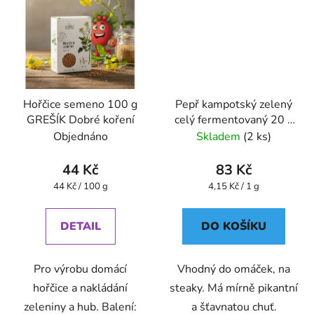
Hořčice semeno 100 g
Pepř kampotský zelený
GREŠÍK Dobré koření
celý fermentovaný 20 g
GREŠÍK Dobré koření
Objednáno
Skladem
(2 ks)
44 Kč
83 Kč
Měrná
Měrná
44 Kč / 100 g
4,15 Kč / 1 g
cena:
cena:
DETAIL
DO KOŠÍKU
Pro výrobu domácí
Vhodný do omáček, na
hořčice a nakládání
steaky. Má mírně pikantní
zeleniny a hub. Balení:
a šťavnatou chuť.