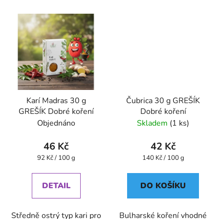
Karí Madras 30 g
Čubrica 30 g GREŠÍK
GREŠÍK Dobré koření
Dobré koření
Objednáno
Skladem
(1 ks)
46 Kč
42 Kč
Měrná
Měrná
92 Kč / 100 g
140 Kč / 100 g
cena:
cena:
DETAIL
DO KOŠÍKU
Středně ostrý typ kari pro
Bulharské koření vhodné