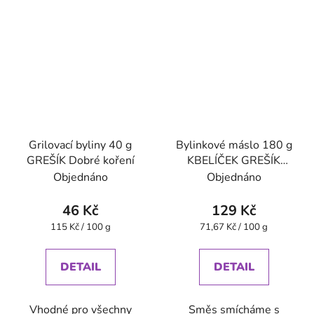
Grilovací byliny 40 g
Bylinkové máslo 180 g
GREŠÍK Dobré koření
KBELÍČEK GREŠÍK
Dobré koření
Objednáno
Objednáno
46 Kč
129 Kč
Měrná
Měrná
115 Kč / 100 g
71,67 Kč / 100 g
cena:
cena:
DETAIL
DETAIL
Vhodné pro všechny
Směs smícháme s