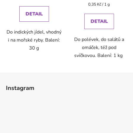
cena:
Měrná
0,35 Kč / 1 g
cena:
DETAIL
DETAIL
Do indických jídel, vhodný
Do polévek, do salátů a
i na mořské ryby. Balení:
omáček, též pod
30 g
svíčkovou. Balení: 1 kg
Z
á
Instagram
p
a
t
í