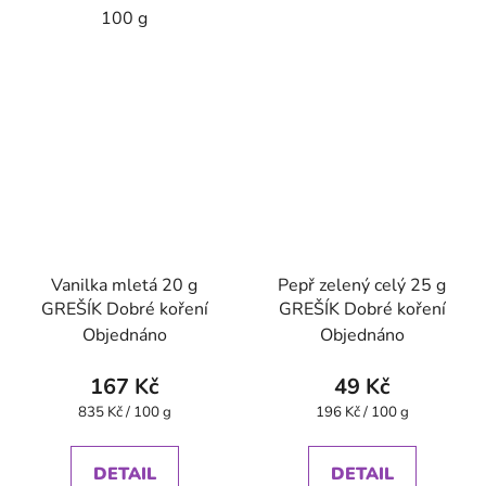
100 g
Vanilka mletá 20 g
Pepř zelený celý 25 g
GREŠÍK Dobré koření
GREŠÍK Dobré koření
Objednáno
Objednáno
167 Kč
49 Kč
Měrná
Měrná
835 Kč / 100 g
196 Kč / 100 g
cena:
cena:
DETAIL
DETAIL