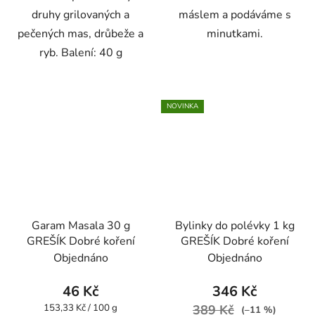
druhy grilovaných a
máslem a podáváme s
pečených mas, drůbeže a
minutkami.
ryb. Balení: 40 g
NOVINKA
Garam Masala 30 g
Bylinky do polévky 1 kg
GREŠÍK Dobré koření
GREŠÍK Dobré koření
Objednáno
Objednáno
46 Kč
346 Kč
Měrná
153,33 Kč / 100 g
389 Kč
(–11 %)