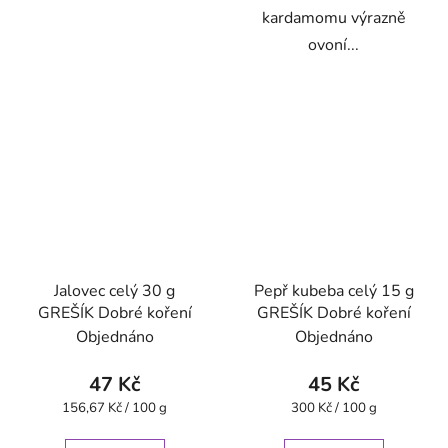
kardamomu výrazně
ovoní...
Jalovec celý 30 g
Pepř kubeba celý 15 g
GREŠÍK Dobré koření
GREŠÍK Dobré koření
Objednáno
Objednáno
47 Kč
45 Kč
Měrná
Měrná
156,67 Kč / 100 g
300 Kč / 100 g
cena:
cena: