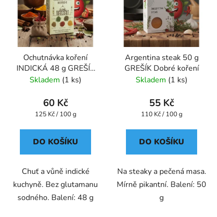
Ochutnávka koření
Argentina steak 50 g
INDICKÁ 48 g GREŠÍK
GREŠÍK Dobré koření
Dobré koření
Skladem
(1 ks)
Skladem
(1 ks)
60 Kč
55 Kč
Měrná
Měrná
125 Kč / 100 g
110 Kč / 100 g
cena:
cena:
DO KOŠÍKU
DO KOŠÍKU
Chuť a vůně indické
Na steaky a pečená masa.
kuchyně. Bez glutamanu
Mírně pikantní. Balení: 50
sodného. Balení: 48 g
g