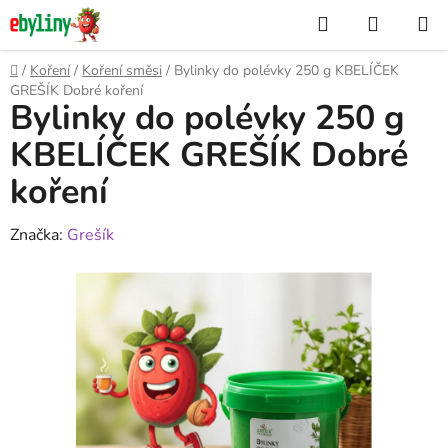
Přejít
Hledat
NÁKUP
na
KOŠÍK
obsah
Domů
/
Koření
/
Koření směsi
/
Bylinky do polévky 250 g KBELÍČEK
GREŠÍK Dobré koření
Bylinky do polévky 250 g
KBELÍČEK GREŠÍK Dobré
koření
Značka:
Grešík