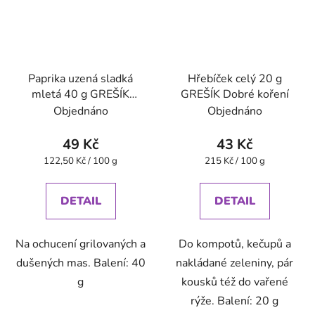
Paprika uzená sladká
Hřebíček celý 20 g
mletá 40 g GREŠÍK
GREŠÍK Dobré koření
Dobré koření
Objednáno
Objednáno
49 Kč
43 Kč
Měrná
Měrná
122,50 Kč / 100 g
215 Kč / 100 g
cena:
cena:
DETAIL
DETAIL
Na ochucení grilovaných a
Do kompotů, kečupů a
dušených mas. Balení: 40
nakládané zeleniny, pár
g
kousků též do vařené
rýže. Balení: 20 g