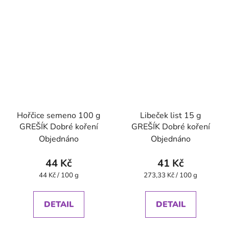
Hořčice semeno 100 g
Libeček list 15 g
GREŠÍK Dobré koření
GREŠÍK Dobré koření
Objednáno
Objednáno
44 Kč
41 Kč
Měrná
Měrná
44 Kč / 100 g
273,33 Kč / 100 g
cena:
cena:
DETAIL
DETAIL