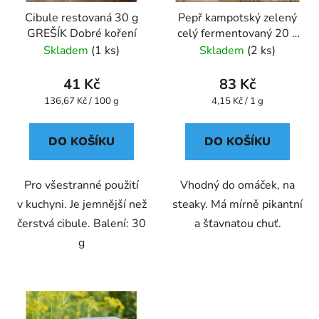
Cibule restovaná 30 g
Pepř kampotský zelený
GREŠÍK Dobré koření
celý fermentovaný 20 g
GREŠÍK Dobré koření
Skladem
(1 ks)
Skladem
(2 ks)
41 Kč
83 Kč
Měrná
Měrná
136,67 Kč / 100 g
4,15 Kč / 1 g
cena:
cena:
DO KOŠÍKU
DO KOŠÍKU
Pro všestranné použití
Vhodný do omáček, na
v kuchyni. Je jemnější než
steaky. Má mírně pikantní
čerstvá cibule. Balení: 30
a šťavnatou chuť.
g