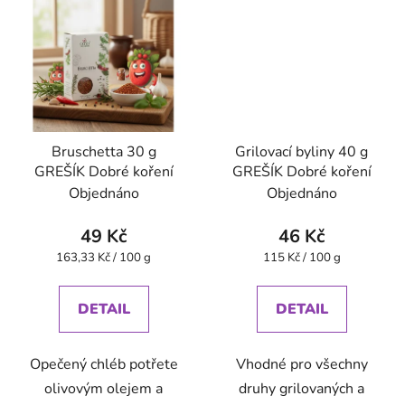
Bruschetta 30 g
Grilovací byliny 40 g
GREŠÍK Dobré koření
GREŠÍK Dobré koření
Objednáno
Objednáno
49 Kč
46 Kč
Měrná
Měrná
163,33 Kč / 100 g
115 Kč / 100 g
cena:
cena:
DETAIL
DETAIL
Opečený chléb potřete
Vhodné pro všechny
olivovým olejem a
druhy grilovaných a