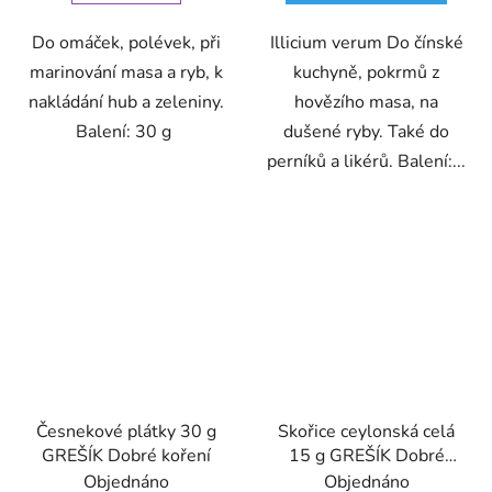
Do omáček, polévek, při
Illicium verum Do čínské
marinování masa a ryb, k
kuchyně, pokrmů z
nakládání hub a zeleniny.
hovězího masa, na
Balení: 30 g
dušené ryby. Také do
perníků a likérů. Balení:...
Česnekové plátky 30 g
Skořice ceylonská celá
GREŠÍK Dobré koření
15 g GREŠÍK Dobré
koření
Objednáno
Objednáno