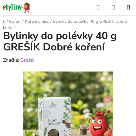
Přejít
Hledat
NÁKUP
na
KOŠÍK
obsah
Domů
/
Koření
/
Koření směsi
/
Bylinky do polévky 40 g GREŠÍK Dobré
koření
Bylinky do polévky 40 g
GREŠÍK Dobré koření
Značka:
Grešík