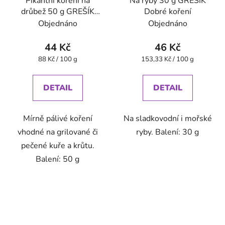
Pikantní koření na
Na ryby 30 g GREŠÍK
drůbež 50 g GREŠÍK
Dobré koření
Dobré koření
Objednáno
Objednáno
44 Kč
46 Kč
Měrná
Měrná
88 Kč / 100 g
153,33 Kč / 100 g
cena:
cena:
DETAIL
DETAIL
Mírně pálivé koření
Na sladkovodní i mořské
vhodné na grilované či
ryby. Balení: 30 g
pečené kuře a krůtu.
Balení: 50 g