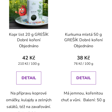
Kopr list 20 g GREŠÍK
Kurkuma mletá 50 g
Dobré koření
GREŠÍK Dobré koření
Objednáno
Objednáno
42 Kč
38 Kč
Měrná
Měrná
210 Kč / 100 g
76 Kč / 100 g
cena:
cena:
DETAIL
DETAIL
Na přípravu koprové
Má jemnou, kořenitou
omáčky, kulajdy a zelných
chuť a vůni. Balení: 50 g
salátů, též na zavařování.