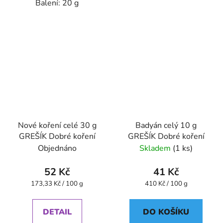
Balení: 20 g
Nové koření celé 30 g
Badyán celý 10 g
GREŠÍK Dobré koření
GREŠÍK Dobré koření
Objednáno
Skladem
(1 ks)
52 Kč
41 Kč
Měrná
Měrná
173,33 Kč / 100 g
410 Kč / 100 g
cena:
cena:
DETAIL
DO KOŠÍKU