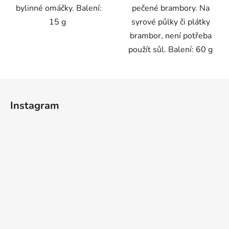
bylinné omáčky. Balení:
pečené brambory. Na
15 g
syrové půlky či plátky
brambor, není potřeba
použít sůl. Balení: 60 g
Z
á
Instagram
p
a
t
í