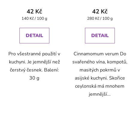
42 Kč
42 Kč
Měrná
Měrná
140 Kč / 100 g
280 Kč / 100 g
cena:
cena:
DETAIL
DETAIL
Pro všestranné použití v
Cinnamomum verum Do
kuchyni. Je jemnější než
svařeného vína, kompotů,
čerstvý česnek. Balení:
masitých pokrmů v
30 g
asijské kuchyni. Skořice
ceylonská má mnohem
jemnější...