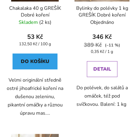
Chakalaka 40 g GREŠÍK
Bylinky do polévky 1 kg
Dobré koření
GREŠÍK Dobré koření
Skladem
(2 ks)
Objednáno
53 Kč
346 Kč
Měrná
132,50 Kč / 100 g
389 Kč
(–11 %)
cena:
Měrná
0,35 Kč / 1 g
cena:
DO KOŠÍKU
DETAIL
Velmi originální středně
Do polévek, do salátů a
ostré jihoafrické koření na
omáček, též pod
dušenou zeleninu,
svíčkovou. Balení: 1 kg
pikantní omáčky a různou
úpravu mas....