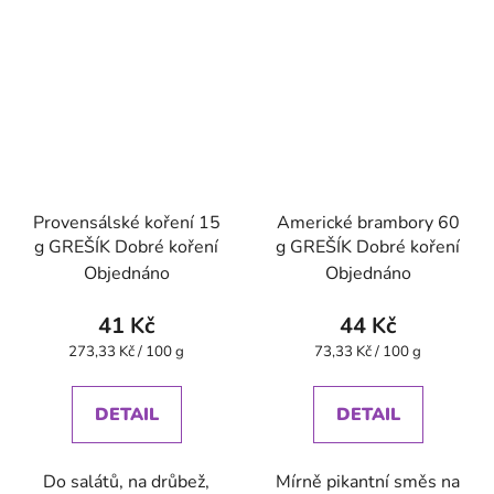
Provensálské koření 15
Americké brambory 60
g GREŠÍK Dobré koření
g GREŠÍK Dobré koření
Objednáno
Objednáno
41 Kč
44 Kč
Měrná
Měrná
273,33 Kč / 100 g
73,33 Kč / 100 g
cena:
cena:
DETAIL
DETAIL
Do salátů, na drůbež,
Mírně pikantní směs na