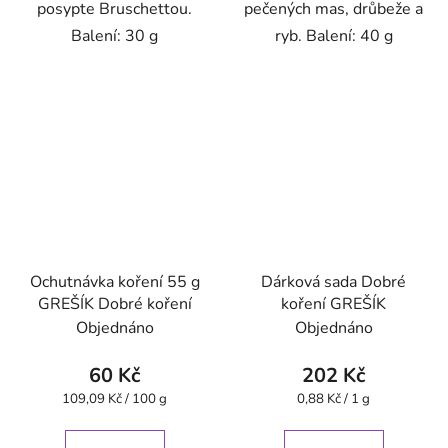
posypte Bruschettou.
pečených mas, drůbeže a
Balení: 30 g
ryb. Balení: 40 g
Ochutnávka koření 55 g
Dárková sada Dobré
GREŠÍK Dobré koření
koření GREŠÍK
Objednáno
Objednáno
60 Kč
202 Kč
Měrná
Měrná
109,09 Kč / 100 g
0,88 Kč / 1 g
cena:
cena: