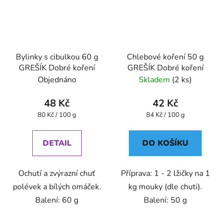
Bylinky s cibulkou 60 g
Chlebové koření 50 g
GREŠÍK Dobré koření
GREŠÍK Dobré koření
Objednáno
Skladem
(2 ks)
48 Kč
42 Kč
Měrná
Měrná
80 Kč / 100 g
84 Kč / 100 g
cena:
cena:
DETAIL
DO KOŠÍKU
Ochutí a zvýrazní chuť
Příprava: 1 - 2 lžičky na 1
polévek a bílých omáček.
kg mouky (dle chuti).
Balení: 60 g
Balení: 50 g