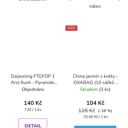
nálev.
AKCE
Darjeeling FTGFOP 1
China jasmín s květy -
first flush - Pyramids
OXABAG (10 sáčků x
(BONThé) - Oxalis
4g) - Oxalis
Objednáno
Skladem
(3 ks)
140 Kč
104 Kč
Měrná
7 Kč / 1 ks
128 Kč
(–18 %)
cena:
Měrná
10,40 Kč / 1 ks
cena:
DETAIL