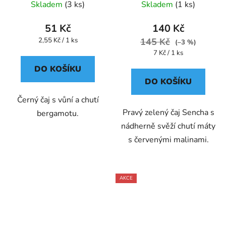
Oxalis
Skladem
(3 ks)
Skladem
(1 ks)
51 Kč
140 Kč
Měrná
2,55 Kč / 1 ks
145 Kč
(–3 %)
cena:
Měrná
7 Kč / 1 ks
cena:
DO KOŠÍKU
DO KOŠÍKU
Černý čaj s vůní a chutí
Pravý zelený čaj Sencha s
bergamotu.
nádherně svěží chutí máty
s červenými malinami.
AKCE