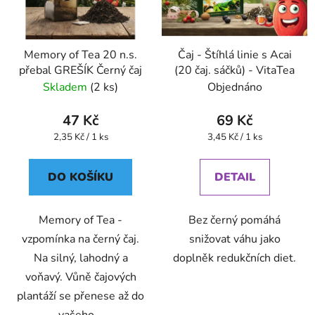
Memory of Tea 20 n.s.
Čaj - Štíhlá linie s Acai
přebal GREŠÍK Černý čaj
(20 čaj. sáčků) - VitaTea
Skladem
(2 ks)
Objednáno
47 Kč
69 Kč
Měrná
Měrná
2,35 Kč / 1 ks
3,45 Kč / 1 ks
cena:
cena:
DO KOŠÍKU
DETAIL
Memory of Tea -
Bez černý pomáhá
vzpomínka na černý čaj.
snižovat váhu jako
Na silný, lahodný a
doplněk redukčních diet.
voňavý. Vůně čajových
plantáží se přenese až do
vašeho...