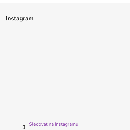
Z
á
Instagram
p
a
t
í
Sledovat na Instagramu