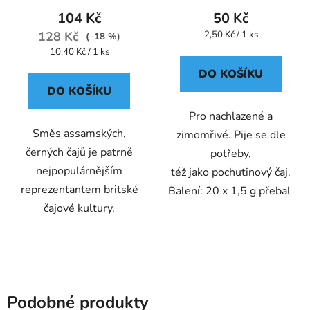
104 Kč
50 Kč
Měrná
128 Kč
2,50 Kč / 1 ks
(–18 %)
cena:
Měrná
10,40 Kč / 1 ks
cena:
DO KOŠÍKU
DO KOŠÍKU
Pro nachlazené a
Směs assamských,
zimomřivé. Pije se dle
černých čajů je patrně
potřeby,
nejpopulárnějším
též jako pochutinový čaj.
reprezentantem britské
Balení: 20 x 1,5 g přebal
čajové kultury.
Podobné produkty