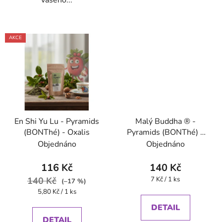
AKCE
En Shi Yu Lu - Pyramids
Malý Buddha ® -
(BONThé) - Oxalis
Pyramids (BONThé) -
Oxalis
Objednáno
Objednáno
116 Kč
140 Kč
Měrná
140 Kč
7 Kč / 1 ks
(–17 %)
cena:
Měrná
5,80 Kč / 1 ks
cena:
DETAIL
DETAIL