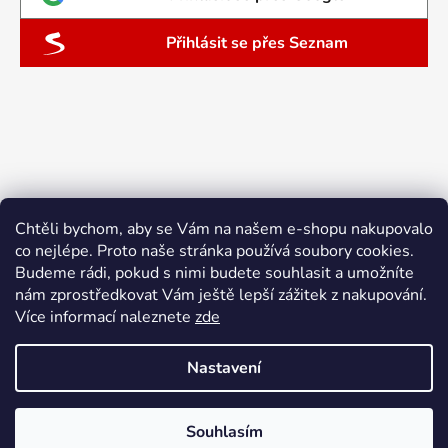
Přihlásit se přes Seznam
Chtěli bychom, aby se Vám na našem e-shopu nakupovalo
co nejlépe. Proto naše stránka používá soubory cookies.
Budeme rádi, pokud s nimi budete souhlasit a umožníte
nám zprostředkovat Vám ještě lepší zážitek z nakupování.
Více informací naleznete
zde
Nastavení
Vytvořil Shoptet
Souhlasím
Copyright 2026
ebyliny.cz
. Všechna práva vyhrazena.
Doprava zdarma nad 1500 Kč