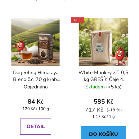
AKCE
Darjeeling Himalaya
White Monkey z.č. 0,5
Blend č.č. 70 g krab.
kg GREŠÍK Čaje 4
GREŠÍK Čaje 4
světadílů.
Objednáno
Skladem
(>5 ks)
světadílů
84 Kč
585 Kč
Měrná
120 Kč / 100 g
717 Kč
(–18 %)
cena:
Měrná
1,17 Kč / 1 g
cena:
DETAIL
DO KOŠÍKU