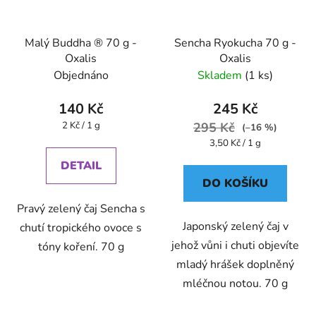
Malý Buddha ® 70 g -
Sencha Ryokucha 70 g -
Oxalis
Oxalis
Objednáno
Skladem
(1 ks)
140 Kč
245 Kč
Měrná
2 Kč / 1 g
295 Kč
(–16 %)
cena:
Měrná
3,50 Kč / 1 g
cena:
DETAIL
DO KOŠÍKU
Pravý zelený čaj Sencha s
Japonský zelený čaj v
chutí tropického ovoce s
jehož vůni i chuti objevíte
tóny koření. 70 g
mladý hrášek doplněný
mléčnou notou. 70 g