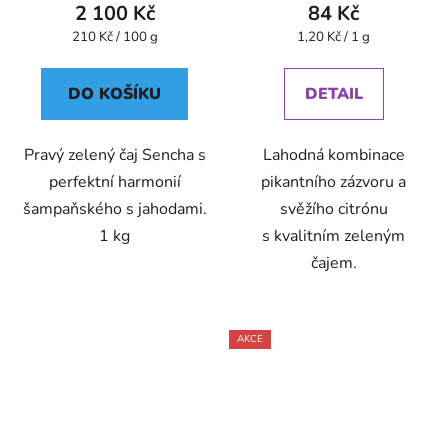
2 100 Kč
84 Kč
Měrná
Měrná
210 Kč / 100 g
1,20 Kč / 1 g
cena:
cena:
DO KOŠÍKU
DETAIL
Pravý zelený čaj Sencha s
Lahodná kombinace
perfektní harmonií
pikantního zázvoru a
šampaňského s jahodami.
svěžího citrónu
1 kg
s kvalitním zeleným
čajem.
AKCE