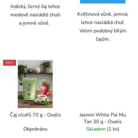
Indický, černý čaj lehce
Květinová vůně, jemná,
medově nasládlé chuti
lehce nasládlá chuť.
a jemné vůně.
Velmi podobný bílým
čajům.
AKCE
Čaj císařů 70 g - Oxalis
Jasmin White Pai Mu
Tan 30 g - Oxalis
Objednáno
Skladem
(1 ks)