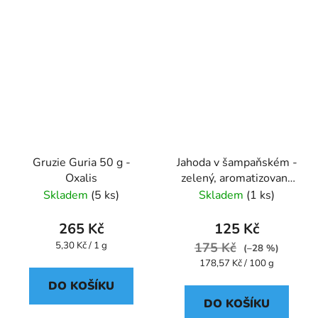
Gruzie Guria 50 g -
Jahoda v šampaňském -
Oxalis
zelený, aromatizovaný
70 g - Oxalis
Skladem
(5 ks)
Skladem
(1 ks)
265 Kč
125 Kč
Měrná
5,30 Kč / 1 g
175 Kč
(–28 %)
cena:
Měrná
178,57 Kč / 100 g
cena:
DO KOŠÍKU
DO KOŠÍKU