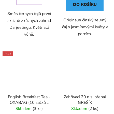
DO KOŠÍKU
Směs černých čajů první
Originální čínský zelený
sklizně z různých zahrad
čaj s jasmínovými květy v
Darjeelingu. Květnatá
porcích.
vůně.
AKCE
English Breakfast Tea -
Zahřívací 20 n.s. přebal
OXABAG (10 sáčků x
GREŠÍK
4g) - Oxalis
Skladem
(3 ks)
Skladem
(2 ks)