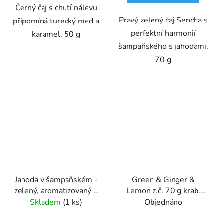
Černý čaj s chutí nálevu
Pravý zelený čaj Sencha s
připomíná turecký med a
perfektní harmonií
karamel. 50 g
šampaňského s jahodami.
70 g
Jahoda v šampaňském -
Green & Ginger &
zelený, aromatizovaný 1
Lemon z.č. 70 g krab.
kg - Oxalis
GREŠÍK Čaje 4
Skladem
(1 ks)
Objednáno
světadílů