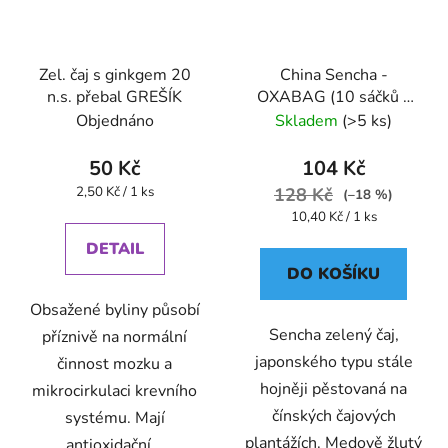
Zel. čaj s ginkgem 20
China Sencha -
n.s. přebal GREŠÍK
OXABAG (10 sáčků x
4g) - Oxalis
Objednáno
Skladem
(>5 ks)
50 Kč
104 Kč
Měrná
2,50 Kč / 1 ks
128 Kč
(–18 %)
cena:
Měrná
10,40 Kč / 1 ks
cena:
DETAIL
DO KOŠÍKU
Obsažené byliny působí
Sencha zelený čaj,
příznivě na normální
japonského typu stále
činnost mozku a
hojněji pěstovaná na
mikrocirkulaci krevního
čínských čajových
systému. Mají
plantážích. Medově žlutý
antioxidační...