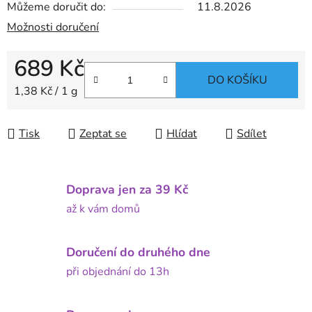
Můžeme doručit do:
11.8.2026
Možnosti doručení
689 Kč
DO KOŠÍKU
Měrná cena:
1,38 Kč / 1 g
Tisk
Zeptat se
Hlídat
Sdílet
Doprava jen za 39 Kč
až k vám domů
Doručení do druhého dne
při objednání do 13h