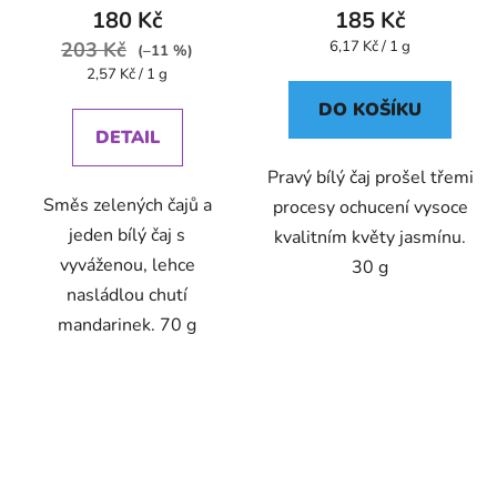
180 Kč
185 Kč
Měrná
203 Kč
6,17 Kč / 1 g
(–11 %)
cena:
Měrná
2,57 Kč / 1 g
cena:
DO KOŠÍKU
DETAIL
Pravý bílý čaj prošel třemi
Směs zelených čajů a
procesy ochucení vysoce
jeden bílý čaj s
kvalitním květy jasmínu.
vyváženou, lehce
30 g
nasládlou chutí
mandarinek. 70 g