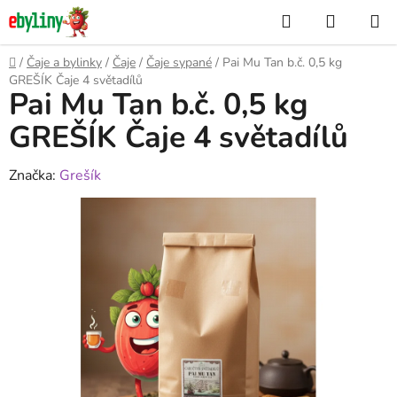
Přejít
Hledat
NÁKUP
na
KOŠÍK
obsah
Domů
/
Čaje a bylinky
/
Čaje
/
Čaje sypané
/
Pai Mu Tan b.č. 0,5 kg
GREŠÍK Čaje 4 světadílů
Pai Mu Tan b.č. 0,5 kg
GREŠÍK Čaje 4 světadílů
Značka:
Grešík