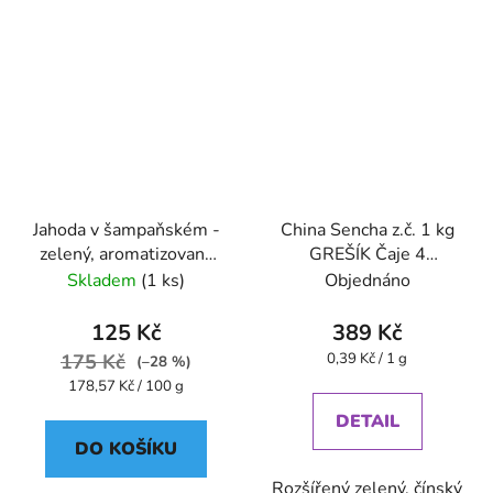
Jahoda v šampaňském -
China Sencha z.č. 1 kg
zelený, aromatizovaný
GREŠÍK Čaje 4
70 g - Oxalis
světadílů
Skladem
(1 ks)
Objednáno
125 Kč
389 Kč
Měrná
175 Kč
0,39 Kč / 1 g
(–28 %)
cena:
Měrná
178,57 Kč / 100 g
cena:
DETAIL
DO KOŠÍKU
Rozšířený zelený, čínský