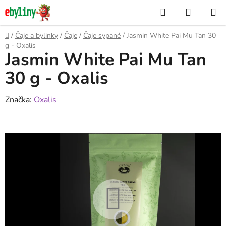
Přejít
Hledat
NÁKUP
na
KOŠÍK
obsah
Domů
/
Čaje a bylinky
/
Čaje
/
Čaje sypané
/
Jasmin White Pai Mu Tan 30
g - Oxalis
Jasmin White Pai Mu Tan
30 g - Oxalis
Značka:
Oxalis