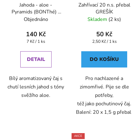
Jahoda - aloe -
Zahřívací 20 n.s. přebal
Pyramids (BONThé) -
GREŠÍK
Oxalis
Objednáno
Skladem
(2 ks)
140 Kč
50 Kč
Měrná
Měrná
7 Kč / 1 ks
2,50 Kč / 1 ks
cena:
cena:
DETAIL
DO KOŠÍKU
Bílý aromatizovaný čaj s
Pro nachlazené a
chutí lesních jahod s tóny
zimomřivé. Pije se dle
svěžího aloe.
potřeby,
též jako pochutinový čaj.
Balení: 20 x 1,5 g přebal
AKCE