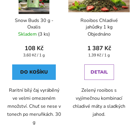
Snow Buds 30 g -
Rooibos Chladivé
Oxalis
jahůdky 1 kg
Skladem
(3 ks)
Objednáno
108 Kč
1 387 Kč
Měrná
Měrná
3,60 Kč / 1 g
1,39 Kč / 1 g
cena:
cena:
DO KOŠÍKU
DETAIL
Raritní bílý čaj vyráběný
Zelený rooibos s
ve velmi omezeném
vyjímečnou kombinací
množství. Chuť se nese v
chladivé máty a sladkých
tonech po meruňkách. 30
jahod.
g