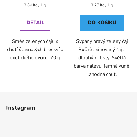
Měrná
Měrná
2,64 Kč / 1 g
3,27 Kč / 1 g
cena:
cena:
DETAIL
DO KOŠÍKU
Směs zelených čajů s
Sypaný pravý zelený čaj
chutí šťavnatých broskví a
Ručně svinovaný čaj s
exotického ovoce. 70 g
dlouhými listy. Světlá
barva nálevu, jemná vůně,
lahodná chuť.
Z
á
Instagram
p
a
t
í