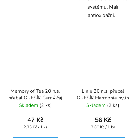
systému. Mají
antioxidační...
Memory of Tea 20 n.s.
Linie 20 n.s. přebal
přebal GREŠÍK Černý čaj
GREŠÍK Harmonie bylin
Skladem
(2 ks)
Skladem
(2 ks)
47 Kč
56 Kč
Měrná
Měrná
2,35 Kč / 1 ks
2,80 Kč / 1 ks
cena:
cena: