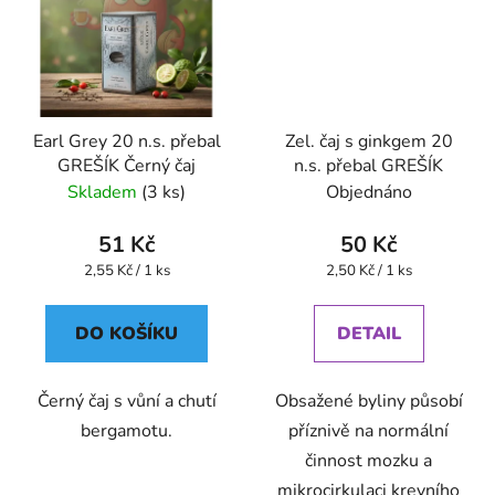
Earl Grey 20 n.s. přebal
Zel. čaj s ginkgem 20
GREŠÍK Černý čaj
n.s. přebal GREŠÍK
Skladem
(3 ks)
Objednáno
51 Kč
50 Kč
Měrná
Měrná
2,55 Kč / 1 ks
2,50 Kč / 1 ks
cena:
cena:
DO KOŠÍKU
DETAIL
Černý čaj s vůní a chutí
Obsažené byliny působí
bergamotu.
příznivě na normální
činnost mozku a
mikrocirkulaci krevního