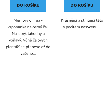
DO KOŠÍKU
DO KOŠÍKU
Memory of Tea -
Krásnější a štíhlejší tělo
vzpomínka na černý čaj.
s pocitem nasycení.
Na silný, lahodný a
voňavý. Vůně čajových
plantáží se přenese až do
vašeho...