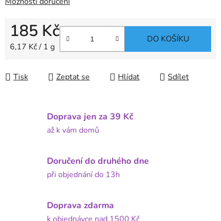
Možnosti doručení
185 Kč
DO KOŠÍKU
Měrná cena:
6,17 Kč / 1 g
Tisk
Zeptat se
Hlídat
Sdílet
Doprava jen za 39 Kč
až k vám domů
Doručení do druhého dne
při objednání do 13h
Doprava zdarma
k objednávce nad 1500 Kč