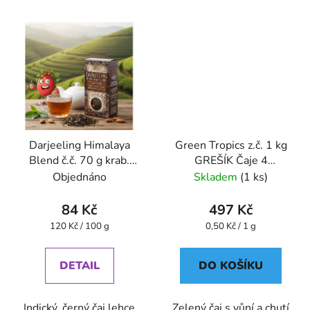
Darjeeling Himalaya
Green Tropics z.č. 1 kg
Blend č.č. 70 g krab.
GREŠÍK Čaje 4
GREŠÍK Čaje 4
světadílů
Objednáno
Skladem
(1 ks)
světadílů
84 Kč
497 Kč
Měrná
Měrná
120 Kč / 100 g
0,50 Kč / 1 g
cena:
cena:
DETAIL
DO KOŠÍKU
Indický, černý čaj lehce
Zelený čaj s vůní a chutí