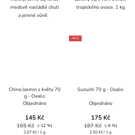
medově nasládlé chuti
tropického ovoce. 1 kg
a jemné vůně.
AKCE
China Jasmin s květy 70
Suzushi 70 g - Oxalis
g - Oxalis
Objednáno
Objednáno
145 Kč
175 Kč
165 Kč
187 Kč
(–12 %)
(–6 %)
Měrná
Měrná
2,07 Kč / 1 g
2,50 Kč / 1 g