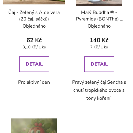
Čaj - Zelený s Aloe vera
Malý Buddha ® -
(20 čaj. sáčků)
Pyramids (BONThé) -
Oxalis
Objednáno
Objednáno
62 Kč
140 Kč
Měrná
Měrná
3,10 Kč / 1 ks
7 Kč / 1 ks
cena:
cena:
DETAIL
DETAIL
Pro aktivní den
Pravý zelený čaj Sencha s
chutí tropického ovoce s
tóny koření.