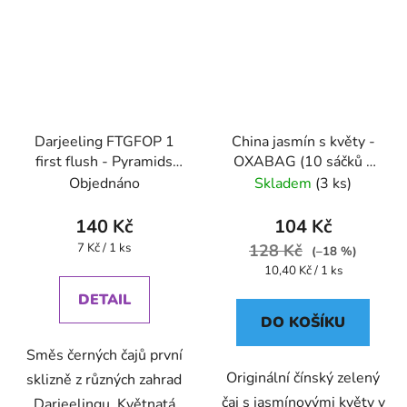
Darjeeling FTGFOP 1
China jasmín s květy -
first flush - Pyramids
OXABAG (10 sáčků x
(BONThé) - Oxalis
4g) - Oxalis
Objednáno
Skladem
(3 ks)
140 Kč
104 Kč
Měrná
7 Kč / 1 ks
128 Kč
(–18 %)
cena:
Měrná
10,40 Kč / 1 ks
cena:
DETAIL
DO KOŠÍKU
Směs černých čajů první
Originální čínský zelený
sklizně z různých zahrad
čaj s jasmínovými květy v
Darjeelingu. Květnatá