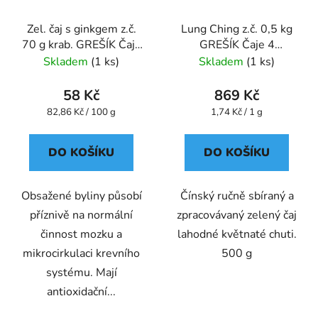
Zel. čaj s ginkgem z.č.
Lung Ching z.č. 0,5 kg
70 g krab. GREŠÍK Čaje
GREŠÍK Čaje 4
4 světadílů
světadílů
Skladem
(1 ks)
Skladem
(1 ks)
58 Kč
869 Kč
Měrná
Měrná
82,86 Kč / 100 g
1,74 Kč / 1 g
cena:
cena:
DO KOŠÍKU
DO KOŠÍKU
Obsažené byliny působí
Čínský ručně sbíraný a
příznivě na normální
zpracovávaný zelený čaj
činnost mozku a
lahodné květnaté chuti.
mikrocirkulaci krevního
500 g
systému. Mají
antioxidační...