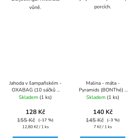
porcích.
vůně.
Jahoda v šampaňském -
Malina - máta -
OXABAG (10 sáčků x
Pyramids (BONThé) -
4g) - Oxalis
Oxalis
Skladem
(1 ks)
Skladem
(1 ks)
128 Kč
140 Kč
155 Kč
145 Kč
(–17 %)
(–3 %)
Měrná
Měrná
12,80 Kč / 1 ks
7 Kč / 1 ks
cena:
cena: