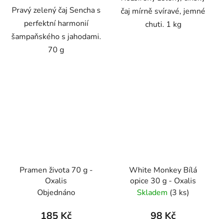
Pravý zelený čaj Sencha s
čaj mírně svíravé, jemné
perfektní harmonií
chuti. 1 kg
šampaňského s jahodami.
70 g
Pramen života 70 g -
White Monkey Bílá
Oxalis
opice 30 g - Oxalis
Objednáno
Skladem
(3 ks)
185 Kč
98 Kč