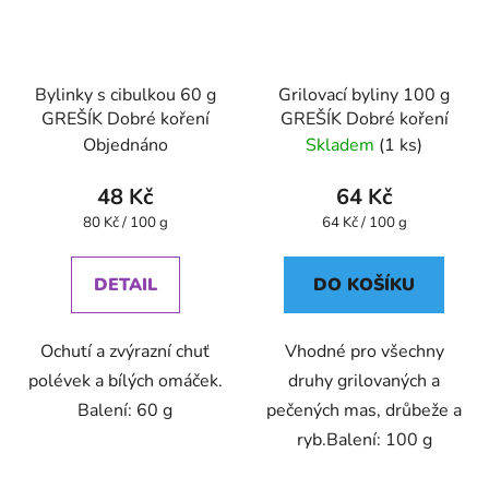
Bylinky s cibulkou 60 g
Grilovací byliny 100 g
GREŠÍK Dobré koření
GREŠÍK Dobré koření
Objednáno
Skladem
(1 ks)
48 Kč
64 Kč
Měrná
Měrná
80 Kč / 100 g
64 Kč / 100 g
cena:
cena:
DETAIL
DO KOŠÍKU
Ochutí a zvýrazní chuť
Vhodné pro všechny
polévek a bílých omáček.
druhy grilovaných a
Balení: 60 g
pečených mas, drůbeže a
ryb.Balení: 100 g