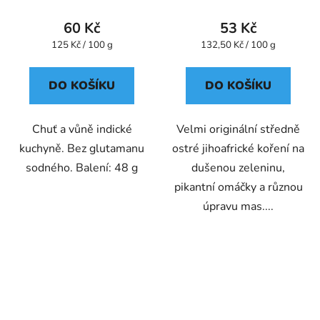
60 Kč
53 Kč
Měrná
Měrná
125 Kč / 100 g
132,50 Kč / 100 g
cena:
cena:
DO KOŠÍKU
DO KOŠÍKU
Chuť a vůně indické
Velmi originální středně
kuchyně. Bez glutamanu
ostré jihoafrické koření na
sodného. Balení: 48 g
dušenou zeleninu,
pikantní omáčky a různou
úpravu mas....