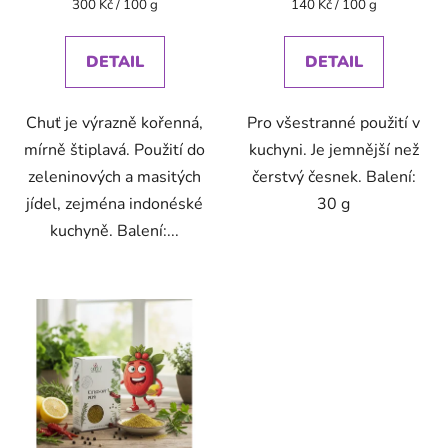
Měrná
Měrná
300 Kč / 100 g
140 Kč / 100 g
cena:
cena:
DETAIL
DETAIL
Chuť je výrazně kořenná,
Pro všestranné použití v
mírně štiplavá. Použití do
kuchyni. Je jemnější než
zeleninových a masitých
čerstvý česnek. Balení:
jídel, zejména indonéské
30 g
kuchyně. Balení:...