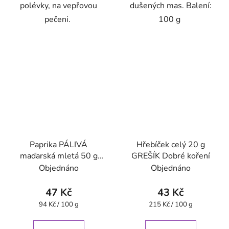
polévky, na vepřovou
dušených mas. Balení:
pečeni.
100 g
Paprika PÁLIVÁ
Hřebíček celý 20 g
maďarská mletá 50 g
GREŠÍK Dobré koření
GREŠÍK Dobré koření
Objednáno
Objednáno
47 Kč
43 Kč
Měrná
Měrná
94 Kč / 100 g
215 Kč / 100 g
cena:
cena: