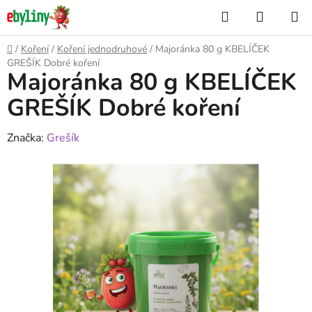
Přejít
Hledat
NÁKUP
na
KOŠÍK
obsah
Domů
/
Koření
/
Koření jednodruhové
/
Majoránka 80 g KBELÍČEK
GREŠÍK Dobré koření
Majoránka 80 g KBELÍČEK
GREŠÍK Dobré koření
Značka:
Grešík