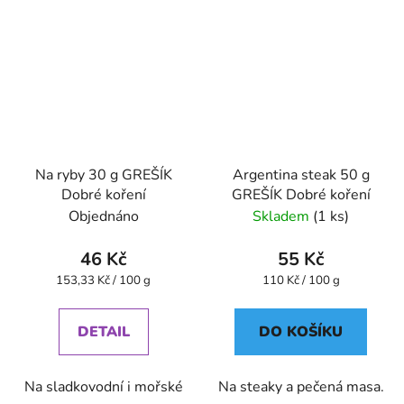
Na ryby 30 g GREŠÍK
Argentina steak 50 g
Dobré koření
GREŠÍK Dobré koření
Objednáno
Skladem
(1 ks)
46 Kč
55 Kč
Měrná
Měrná
153,33 Kč / 100 g
110 Kč / 100 g
cena:
cena:
DETAIL
DO KOŠÍKU
Na sladkovodní i mořské
Na steaky a pečená masa.