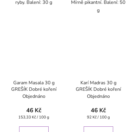
ryby. Balení: 30 g
Mírně pikantní. Balení: 50
g
Garam Masala 30 g
Karí Madras 30 g
GREŠÍK Dobré koření
GREŠÍK Dobré koření
Objednáno
Objednáno
46 Kč
46 Kč
Měrná
Měrná
153,33 Kč / 100 g
92 Kč / 100 g
cena:
cena: