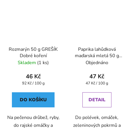
Rozmarýn 50 g GREŠÍK
Paprika lahůdková
Dobré koření
maďarská mletá 50 g
GREŠÍK Dobré koření
Skladem
(1 ks)
Objednáno
46 Kč
47 Kč
Měrná
Měrná
92 Kč / 100 g
47 Kč / 100 g
cena:
cena:
DO KOŠÍKU
DETAIL
Na pečenou drůbež, ryby,
Do polévek, omáček,
do rajské omáčky a
zeleninových pokrmů a