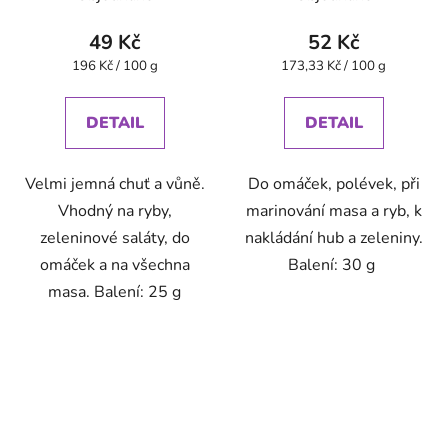
49 Kč
52 Kč
Měrná
Měrná
196 Kč / 100 g
173,33 Kč / 100 g
cena:
cena:
DETAIL
DETAIL
Velmi jemná chuť a vůně.
Do omáček, polévek, při
Vhodný na ryby,
marinování masa a ryb, k
zeleninové saláty, do
nakládání hub a zeleniny.
omáček a na všechna
Balení: 30 g
masa. Balení: 25 g