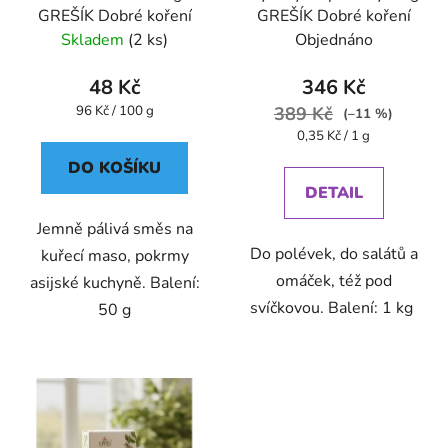
GREŠÍK Dobré koření
GREŠÍK Dobré koření
Skladem
(2 ks)
Objednáno
48 Kč
346 Kč
Měrná
96 Kč / 100 g
389 Kč
(–11 %)
cena:
Měrná
0,35 Kč / 1 g
cena:
DO KOŠÍKU
DETAIL
Jemně pálivá směs na
Do polévek, do salátů a
kuřecí maso, pokrmy
omáček, též pod
asijské kuchyně. Balení:
svíčkovou. Balení: 1 kg
50 g