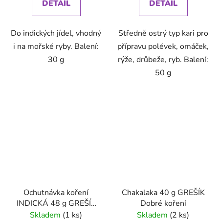
DETAIL
DETAIL
Do indických jídel, vhodný
Středně ostrý typ kari pro
i na mořské ryby. Balení:
přípravu polévek, omáček,
30 g
rýže, drůbeže, ryb. Balení:
50 g
Ochutnávka koření
Chakalaka 40 g GREŠÍK
INDICKÁ 48 g GREŠÍK
Dobré koření
Dobré koření
Skladem
(1 ks)
Skladem
(2 ks)