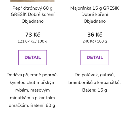
Pepř citrónový 60 g
Majoránka 15 g GREŠÍK
GREŠÍK Dobré koření
Dobré koření
Objednáno
Objednáno
73 Kč
36 Kč
Měrná
Měrná
121,67 Kč / 100 g
240 Kč / 100 g
cena:
cena:
DETAIL
DETAIL
Dodává příjemně peprně-
Do polévek, gulášů,
kyselou chuť mořským
bramboráků a karbanátků.
rybám, masovým
Balení: 15 g
minutkám a pikantním
omáčkám. Balení: 60 g