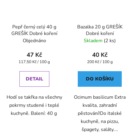
Pepř černý celý 40 g
Bazalka 20 g GREŠÍK
GREŠÍK Dobré koření
Dobré koření
Objednáno
Skladem
(2 ks)
47 Kč
40 Kč
Měrná
Měrná
117,50 Kč / 100 g
200 Kč / 100 g
cena:
cena:
DETAIL
DO KOŠÍKU
Hodí se takřka na všechny
Ocimum basilicum Extra
pokrmy studené i teplé
kvalita, zahradní
kuchyně. Balení: 40 g
pěstování!Do italské
kuchyně, na pizzu,
špagety, saláty....