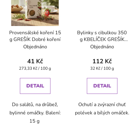
Provensálské koření 15
Bylinky s cibulkou 350
g GREŠÍK Dobré koření
g KBELÍČEK GREŠÍK
Dobré koření
Objednáno
Objednáno
41 Kč
112 Kč
Měrná
Měrná
273,33 Kč / 100 g
32 Kč / 100 g
cena:
cena:
DETAIL
DETAIL
Do salátů, na drůbež,
Ochutí a zvýrazní chuť
bylinné omáčky. Balení:
polévek a bílých omáček.
15 g