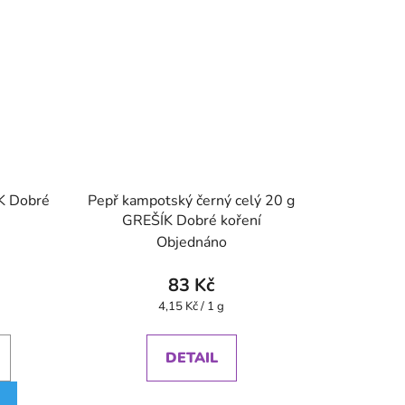
K Dobré
Pepř kampotský černý celý 20 g
GREŠÍK Dobré koření
Objednáno
83 Kč
Měrná
4,15 Kč / 1 g
cena:
DETAIL