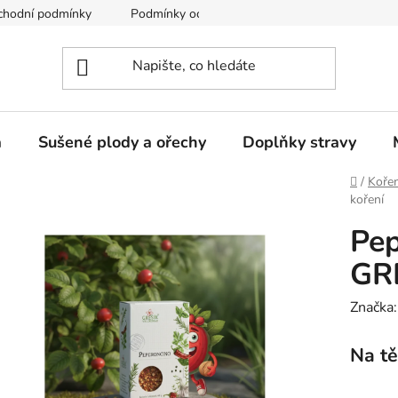
chodní podmínky
Podmínky ochrany osobních údajů
a
Sušené plody a ořechy
Doplňky stravy
Domů
/
Kořen
koření
Pep
GRE
Značka
Na tě