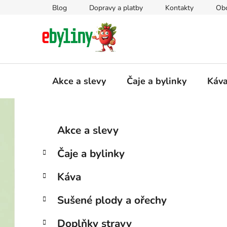
Přejít
Blog
Dopravy a platby
Kontakty
Ob
na
obsah
Akce a slevy
Čaje a bylinky
Káv
P
K
Přeskočit
Akce a slevy
a
kategorie
o
t
s
Čaje a bylinky
e
t
g
r
Káva
o
a
r
Sušené plody a ořechy
i
n
e
n
Doplňky stravy