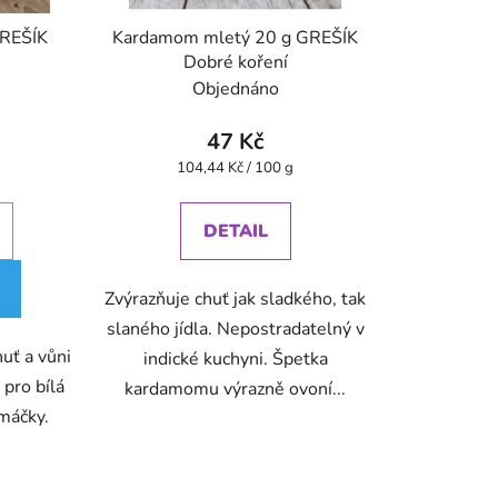
GREŠÍK
Kardamom mletý 20 g GREŠÍK
Dobré koření
Objednáno
47 Kč
Měrná
104,44 Kč / 100 g
cena:
DETAIL
Zvýrazňuje chuť jak sladkého, tak
slaného jídla. Nepostradatelný v
uť a vůni
indické kuchyni. Špetka
 pro bílá
kardamomu výrazně ovoní...
omáčky.