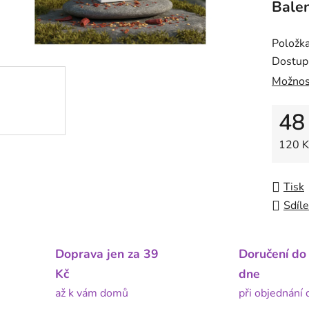
Balen
Položk
Dostup
Možnos
48
Měrná
120 K
Tisk
Sdíle
Doprava jen za 39
Doručení do
Kč
dne
až k vám domů
při objednání