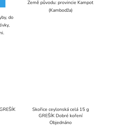
Země původu: provincie Kampot
(Kambodža)
yby, do
évky,
ni.
g GREŠÍK
Skořice ceylonská celá 15 g
GREŠÍK Dobré koření
Objednáno