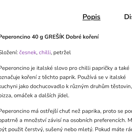
Popis
Di
Peperoncino 40 g GREŠÍK Dobré koření
Složení:
česnek
,
chilli
, petržel
Peperoncino je italské slovo pro chilli papričky a také
označuje koření z těchto paprik. Používá se v italské
kuchyni jako dochucovadlo k různým druhům těstovin,
pizza, omáček a dalších jídel.
Peperoncino má ostřejší chuť než paprika, proto se po
opatrně a množství závisí na osobních preferencích. 
být použit čerstvý, sušený nebo mletý. Pokud máte rá