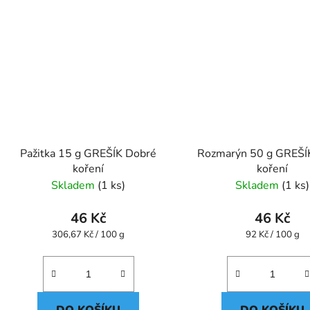
Pažitka 15 g GREŠÍK Dobré
Rozmarýn 50 g GREŠÍ
koření
koření
Skladem
(1 ks)
Skladem
(1 ks)
46 Kč
46 Kč
Měrná
Měrná
306,67 Kč / 100 g
92 Kč / 100 g
cena:
cena: