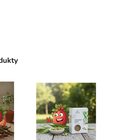
odukty