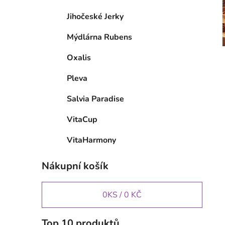
Jihočeské Jerky
Mýdlárna Rubens
Oxalis
Pleva
Salvia Paradise
VitaCup
VitaHarmony
Nákupní košík
0
KS /
0 KČ
Top 10 produktů