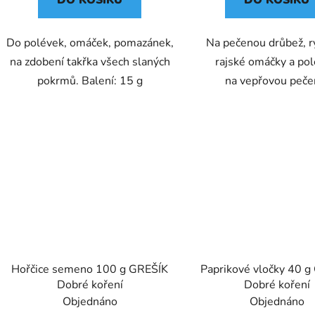
DO KOŠÍKU
DO KOŠÍKU
Do polévek, omáček, pomazánek,
Na pečenou drůbež, r
na zdobení takřka všech slaných
rajské omáčky a pol
pokrmů. Balení: 15 g
na vepřovou peče
Hořčice semeno 100 g GREŠÍK
Paprikové vločky 40 
Dobré koření
Dobré koření
Objednáno
Objednáno