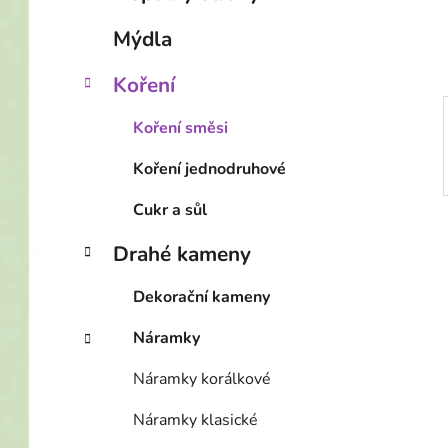
í
p
Mýdla
a
n
Koření
e
Koření směsi
l
Koření jednodruhové
Cukr a sůl
Drahé kameny
Dekorační kameny
Náramky
Náramky korálkové
Náramky klasické