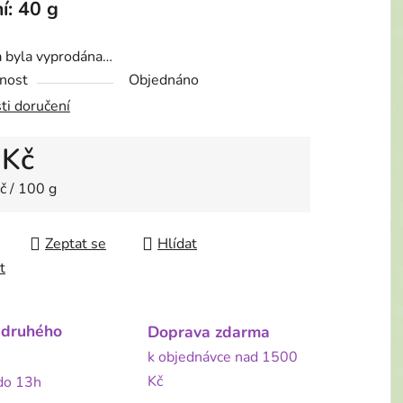
í: 40 g
a byla vyprodána…
nost
Objednáno
ti doručení
 Kč
 cena:
č / 100 g
Zeptat se
Hlídat
t
 druhého
Doprava zdarma
k objednávce nad 1500
Kč
 do 13h