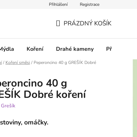
Přihlášení
Registrace
PRÁZDNÝ KOŠÍK
NÁKUPNÍ
KOŠÍK
Mýdla
Koření
Drahé kameny
Příslušenstv
í
/
Koření směsi
/
Peperoncino 40 g GREŠÍK Dobré
eroncino 40 g
ŠÍK Dobré koření
:
Grešík
stoviny, omáčky.