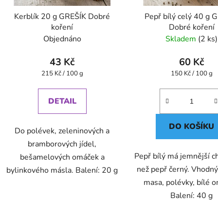
Kerblík 20 g GREŠÍK Dobré
Pepř bílý celý 40 g 
koření
Dobré koření
Objednáno
Skladem
(2 ks)
43 Kč
60 Kč
Měrná
Měrná
215 Kč / 100 g
150 Kč / 100 g
cena:
cena:
DETAIL
DO KOŠÍKU
Do polévek, zeleninových a
bramborových jídel,
Pepř bílý má jemnější ch
bešamelových omáček a
než pepř černý. Vhodný
bylinkového másla. Balení: 20 g
masa, polévky, bílé 
Balení: 40 g