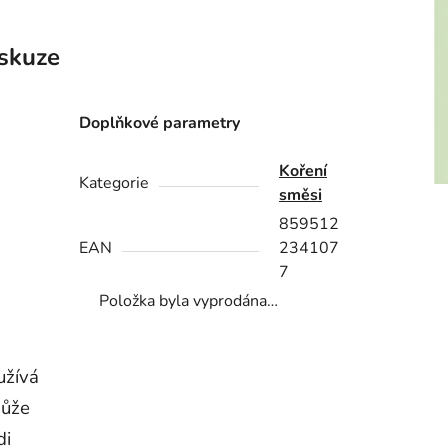
skuze
Doplňkové parametry
Koření
Kategorie
směsi
859512
EAN
234107
7
Položka byla vyprodána…
užívá
Může
di