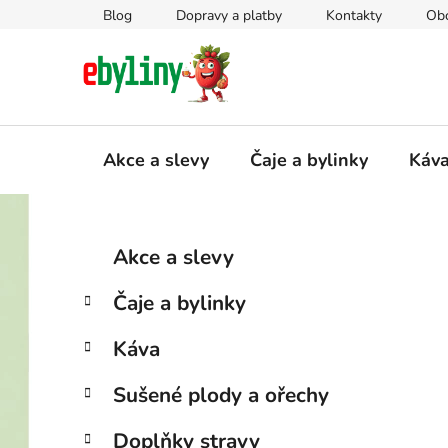
Přejít
Blog
Dopravy a platby
Kontakty
Ob
na
obsah
Akce a slevy
Čaje a bylinky
Káv
P
K
Přeskočit
Akce a slevy
a
kategorie
o
t
s
Čaje a bylinky
e
t
g
r
Káva
o
a
r
Sušené plody a ořechy
i
n
e
n
Doplňky stravy