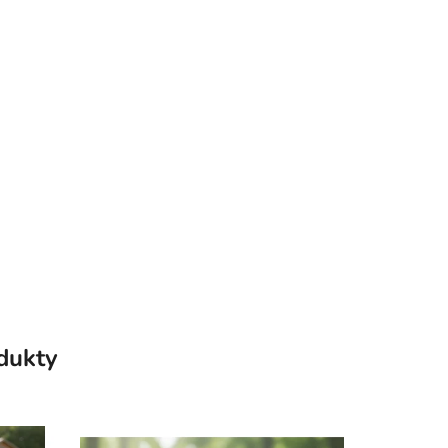
odukty