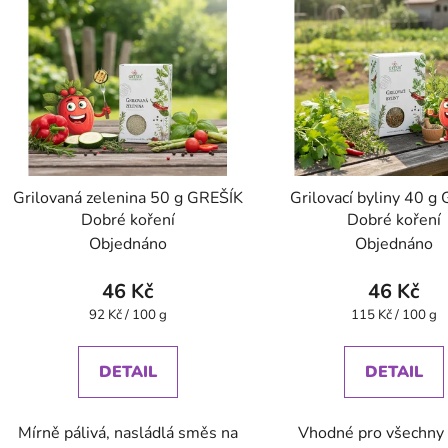
Grilovaná zelenina 50 g GREŠÍK
Grilovací byliny 40 g
Dobré koření
Dobré koření
Objednáno
Objednáno
46 Kč
46 Kč
Měrná
Měrná
92 Kč / 100 g
115 Kč / 100 g
cena:
cena:
DETAIL
DETAIL
Mírně pálivá, nasládlá směs na
Vhodné pro všechny