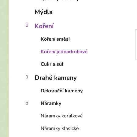
í
p
Mýdla
a
n
Koření
e
Koření směsi
l
Koření jednodruhové
Cukr a sůl
Drahé kameny
Dekorační kameny
Náramky
Náramky korálkové
Náramky klasické