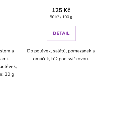
125 Kč
Měrná
50 Kč / 100 g
cena:
DETAIL
slem a
Do polévek, salátů, pomazánek a
ami.
omáček, též pod svíčkovou.
polévek,
ní: 30 g