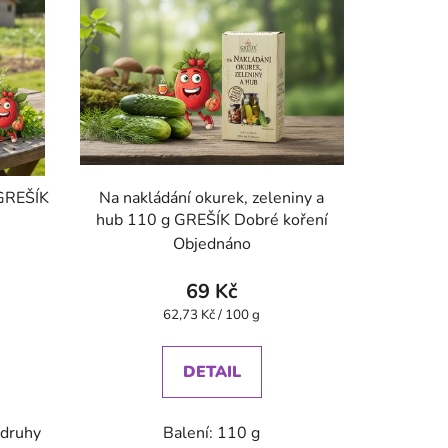
 GREŠÍK
Na nakládání okurek, zeleniny a
hub 110 g GREŠÍK Dobré koření
Objednáno
69 Kč
Měrná
62,73 Kč / 100 g
cena:
DETAIL
 druhy
Balení: 110 g