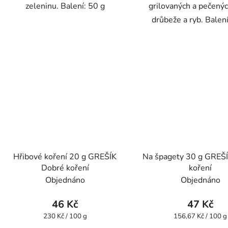
zeleninu. Balení: 50 g
grilovaných a pečený
drůbeže a ryb. Balení
Hřibové koření 20 g GREŠÍK
Na špagety 30 g GREŠ
Dobré koření
koření
Objednáno
Objednáno
46 Kč
47 Kč
Měrná
Měrná
230 Kč / 100 g
156,67 Kč / 100 g
cena:
cena: