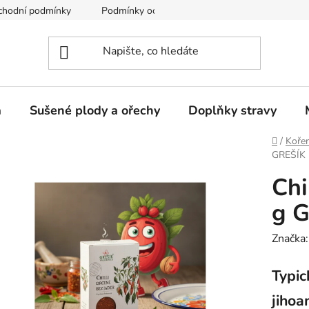
chodní podmínky
Podmínky ochrany osobních údajů
a
Sušené plody a ořechy
Doplňky stravy
Domů
/
Kořen
GREŠÍK 
Chi
g G
Značka
Typic
jihoa