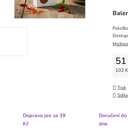
Balen
Položk
Dostup
Možnos
51
Měrná
102 K
Tisk
Sdíle
Doprava jen za 39
Doručení do
Kč
dne