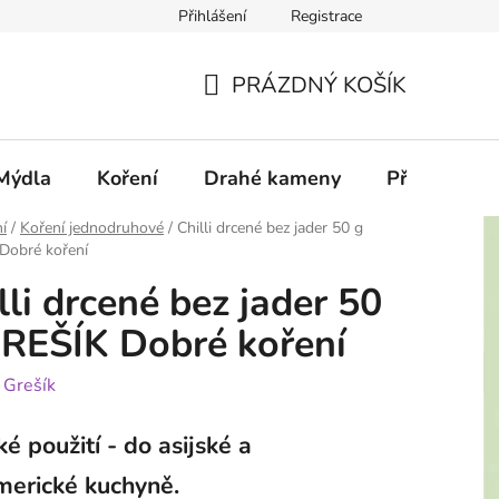
Přihlášení
Registrace
PRÁZDNÝ KOŠÍK
NÁKUPNÍ
KOŠÍK
Mýdla
Koření
Drahé kameny
Příslušenstv
í
/
Koření jednodruhové
/
Chilli drcené bez jader 50 g
Dobré koření
lli drcené bez jader 50
REŠÍK Dobré koření
:
Grešík
ké použití - do asijské a
merické kuchyně.