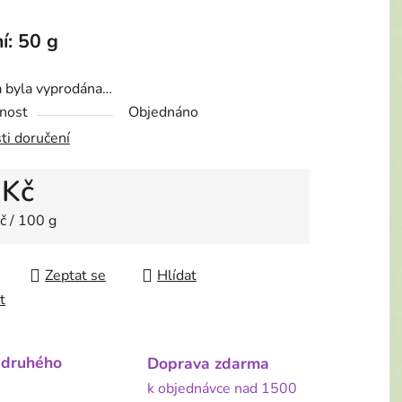
í: 50 g
a byla vyprodána…
nost
Objednáno
ti doručení
 Kč
 cena:
č / 100 g
Zeptat se
Hlídat
t
 druhého
Doprava zdarma
k objednávce nad 1500