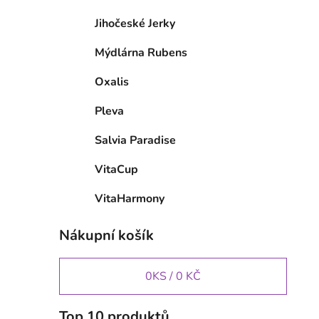
Jihočeské Jerky
Mýdlárna Rubens
Oxalis
Pleva
Salvia Paradise
VitaCup
VitaHarmony
Nákupní košík
0
KS /
0 KČ
Top 10 produktů