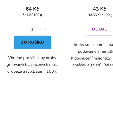
64 Kč
43 Kč
Měrná
Měrná
64 Kč / 100 g
143,33 Kč / 100 g
cena:
cena:
DETAIL
DO KOŠÍKU
Směs smícháme s má
podáváme s minutk
Vhodné pro všechny druhy
K dochucení majonézy, 
grilovaných a pečených mas,
omáček a salátů. Bale
drůbeže a ryb.Balení: 100 g