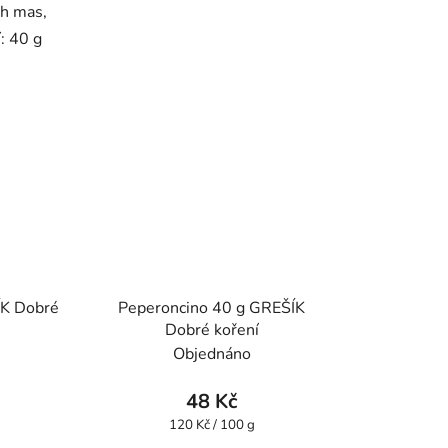
ch mas,
: 40 g
ÍK Dobré
Peperoncino 40 g GREŠÍK
Dobré koření
Objednáno
48 Kč
Měrná
120 Kč / 100 g
cena: