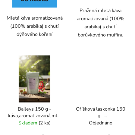
Pražená mletá káva
Mletá káva aromatizovaná
aromatizovaná (100%
(100% arabika) s chutí
arabika) s chutí
dýňového koření
borůvkového muffinu
Baileys 150 g -
Oříšková laskonka 150
káva,aromatizovaná,mletá
g -
- Oxalis
káva,aromatizovaná,mletá
Skladem
(2 ks)
Objednáno