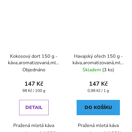
Kokosový dort 150 g -
Havajský ořech 150 g -
káva,aromatizovaná,mletá
káva,aromatizovaná,mletá
- Oxalis
- Oxalis
Objednáno
Skladem
(3 ks)
147 Kč
147 Kč
Měrná
Měrná
98 Kč / 100 g
0,98 Kč / 1 g
cena:
cena:
DETAIL
DO KOŠÍKU
Pražená mletá káva
Pražená mletá káva