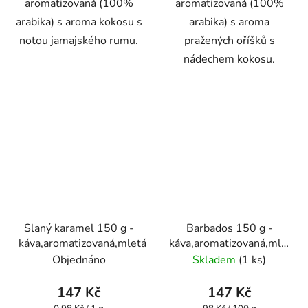
aromatizovaná (100%
aromatizovaná (100%
arabika) s aroma kokosu s
arabika) s aroma
notou jamajského rumu.
pražených oříšků s
nádechem kokosu.
Slaný karamel 150 g -
Barbados 150 g -
káva,aromatizovaná,mletá
káva,aromatizovaná,mletá
- Oxalis
Objednáno
Skladem
(1 ks)
147 Kč
147 Kč
Měrná
Měrná