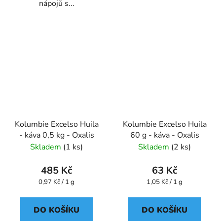
nápojů s...
Kolumbie Excelso Huila
Kolumbie Excelso Huila
- káva 0,5 kg - Oxalis
60 g - káva - Oxalis
Skladem
(1 ks)
Skladem
(2 ks)
485 Kč
63 Kč
Měrná
Měrná
0,97 Kč / 1 g
1,05 Kč / 1 g
cena:
cena:
DO KOŠÍKU
DO KOŠÍKU