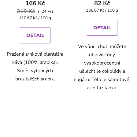
166 Kč
82 Kč
Měrná
219 Kč
136,67 Kč / 100 g
(–24 %)
cena:
Měrná
110,67 Kč / 100 g
cena:
DETAIL
DETAIL
Ve vůni i chuti můžete
Pražená zrnková plantážní
objevit tóny
káva (100% arabika).
vysokoprocentní
Směs vybraných
ušlechtilé čokolády a
brazilských arabik.
nugátu. Tělo je sametové,
acidita sladká.