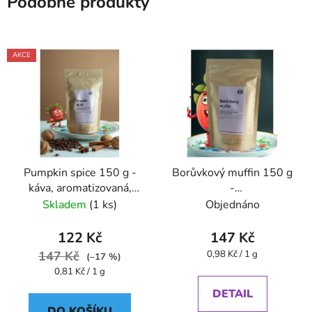
Podobné produkty
AKCE
Pumpkin spice 150 g -
Borůvkový muffin 150 g
káva, aromatizovaná,
-
mletá - Oxalis
káva,aromatizovaná,mletá
Skladem
(1 ks)
Objednáno
122 Kč
147 Kč
Měrná
147 Kč
0,98 Kč / 1 g
(–17 %)
cena:
Měrná
0,81 Kč / 1 g
cena:
DETAIL
DO KOŠÍKU