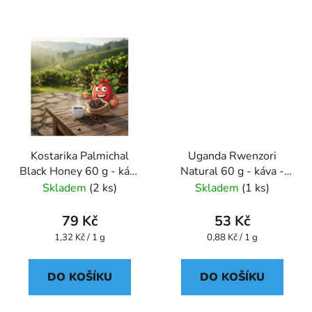
Kostarika Palmichal
Uganda Rwenzori
Black Honey 60 g - káva
Natural 60 g - káva -
- Oxalis
Oxalis
Skladem
(2 ks)
Skladem
(1 ks)
79 Kč
53 Kč
Měrná
Měrná
1,32 Kč / 1 g
0,88 Kč / 1 g
cena:
cena:
DO KOŠÍKU
DO KOŠÍKU