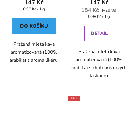
147 Kč
147 Kč
Měrná
0,98 Kč / 1 g
184 Kč
(–20 %)
cena:
Měrná
0,98 Kč / 1 g
cena:
DO KOŠÍKU
DETAIL
Pražená mletá káva
Pražená mletá káva
aromatizovaná (100%
aromatizovaná (100%
arabika) s aroma likéru.
arabika) s chutí oříškových
laskonek
AKCE