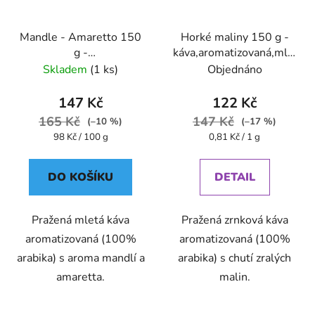
Mandle - Amaretto 150
Horké maliny 150 g -
g -
káva,aromatizovaná,mletá
káva,aromatizovaná,mletá
- Oxalis
Skladem
(1 ks)
Objednáno
- Oxalis
147 Kč
122 Kč
165 Kč
147 Kč
(–10 %)
(–17 %)
Měrná
Měrná
98 Kč / 100 g
0,81 Kč / 1 g
cena:
cena:
DO KOŠÍKU
DETAIL
Pražená mletá káva
Pražená zrnková káva
aromatizovaná (100%
aromatizovaná (100%
arabika) s aroma mandlí a
arabika) s chutí zralých
amaretta.
malin.