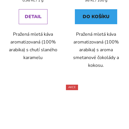
0,98 Kč / 1 g
98 Kč / 100 g
cena:
cena:
DETAIL
DO KOŠÍKU
Pražená mletá káva
Pražená mletá káva
aromatizovaná (100%
aromatizovaná (100%
arabika) s chutí slaného
arabika) s aroma
karamelu
smetanové čokolády a
kokosu.
AKCE