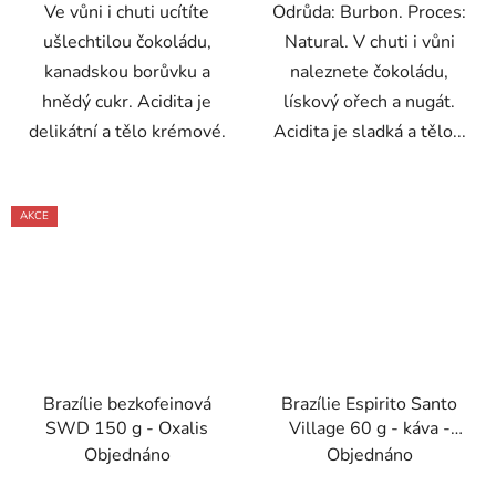
Ve vůni i chuti ucítíte
Odrůda: Burbon. Proces:
ušlechtilou čokoládu,
Natural. V chuti i vůni
kanadskou borůvku a
naleznete čokoládu,
hnědý cukr. Acidita je
lískový ořech a nugát.
delikátní a tělo krémové.
Acidita je sladká a tělo...
AKCE
Brazílie bezkofeinová
Brazílie Espirito Santo
SWD 150 g - Oxalis
Village 60 g - káva -
Oxalis
Objednáno
Objednáno