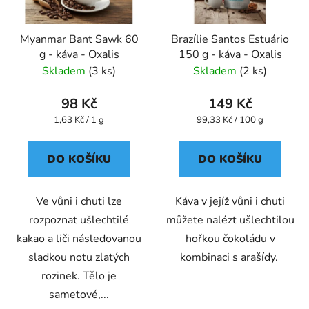
Myanmar Bant Sawk 60
Brazílie Santos Estuário
g - káva - Oxalis
150 g - káva - Oxalis
Skladem
(3 ks)
Skladem
(2 ks)
98 Kč
149 Kč
Měrná
Měrná
1,63 Kč / 1 g
99,33 Kč / 100 g
cena:
cena:
DO KOŠÍKU
DO KOŠÍKU
Ve vůni i chuti lze
Káva v jejíž vůni i chuti
rozpoznat ušlechtilé
můžete nalézt ušlechtilou
kakao a liči následovanou
hořkou čokoládu v
sladkou notu zlatých
kombinaci s arašídy.
rozinek. Tělo je
sametové,...