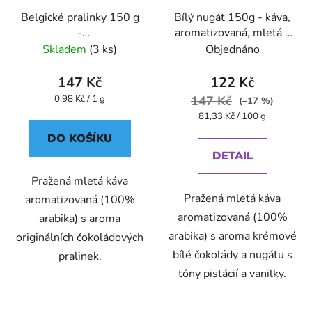
Belgické pralinky 150 g
Bílý nugát 150g - káva,
-
aromatizovaná, mletá -
káva,aromatizovaná,mletá
Oxalis
Skladem
(3 ks)
Objednáno
- Oxalis
147 Kč
122 Kč
Měrná
0,98 Kč / 1 g
147 Kč
(–17 %)
cena:
Měrná
81,33 Kč / 100 g
cena:
DO KOŠÍKU
DETAIL
Pražená mletá káva
Pražená mletá káva
aromatizovaná (100%
aromatizovaná (100%
arabika) s aroma
arabika) s aroma krémové
originálních čokoládových
bílé čokolády a nugátu s
pralinek.
tóny pistácií a vanilky.