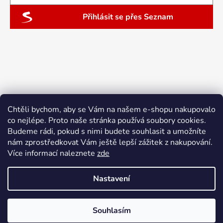
Přihlásit se přes Seznam
Chtěli bychom, aby se Vám na našem e-shopu nakupovalo
co nejlépe. Proto naše stránka používá soubory cookies.
Budeme rádi, pokud s nimi budete souhlasit a umožníte
nám zprostředkovat Vám ještě lepší zážitek z nakupování.
Více informací naleznete
zde
Nastavení
Vytvořil Shoptet
Souhlasím
Copyright 2026
ebyliny.cz
. Všechna práva vyhrazena.
Doprava zdarma nad 1500 Kč