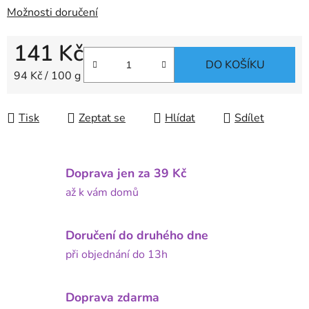
Možnosti doručení
141 Kč
DO KOŠÍKU
Měrná cena:
94 Kč / 100 g
Tisk
Zeptat se
Hlídat
Sdílet
Doprava jen za 39 Kč
až k vám domů
Doručení do druhého dne
při objednání do 13h
Doprava zdarma