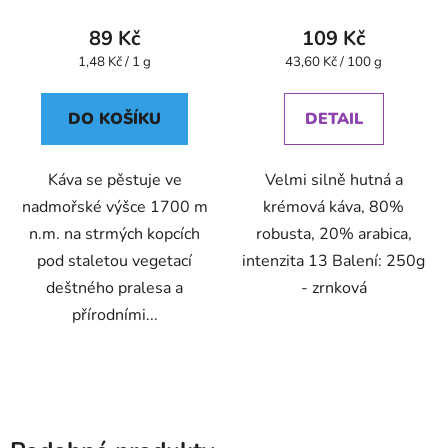
89 Kč
109 Kč
Měrná
Měrná
1,48 Kč / 1 g
43,60 Kč / 100 g
cena:
cena:
DO KOŠÍKU
DETAIL
Káva se pěstuje ve
Velmi silně hutná a
nadmořské výšce 1700 m
krémová káva, 80%
n.m. na strmých kopcích
robusta, 20% arabica,
pod staletou vegetací
intenzita 13 Balení: 250g
deštného pralesa a
- zrnková
přírodními...