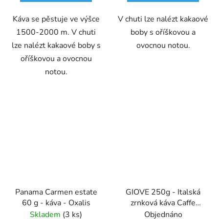
Káva se pěstuje ve výšce
V chuti lze nalézt kakaové
1500-2000 m. V chuti
boby s oříškovou a
lze nalézt kakaové boby s
ovocnou notou.
oříškovou a ovocnou
notou.
Panama Carmen estate
GIOVE 250g - Italská
60 g - káva - Oxalis
zrnková káva Caffe
Pompeii
Skladem
(3 ks)
Objednáno