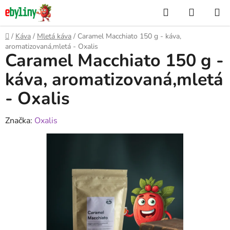
Přejít
Hledat
NÁKUP
na
KOŠÍK
obsah
Domů
/
Káva
/
Mletá káva
/
Caramel Macchiato 150 g - káva,
aromatizovaná,mletá - Oxalis
Caramel Macchiato 150 g -
káva, aromatizovaná,mletá
- Oxalis
Značka:
Oxalis