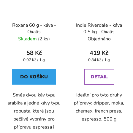
Roxana 60 g - káva -
Indie Riverdale - káva
Oxalis
0,5 kg - Oxalis
Skladem
(2 ks)
Objednáno
58 Kč
419 Kč
Měrná
Měrná
0,97 Kč / 1 g
0,84 Kč / 1 g
cena:
cena:
DO KOŠÍKU
DETAIL
Směs dvou káv typu
Ideální pro tyto druhy
arabika a jedné kávy typu
přípravy: dripper, moka,
robusta, které jsou
chemex, french press,
pečlivě vybrány pro
espresso. 500 g
přípravu espressa i