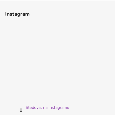
Z
á
Instagram
p
a
t
í
Sledovat na Instagramu