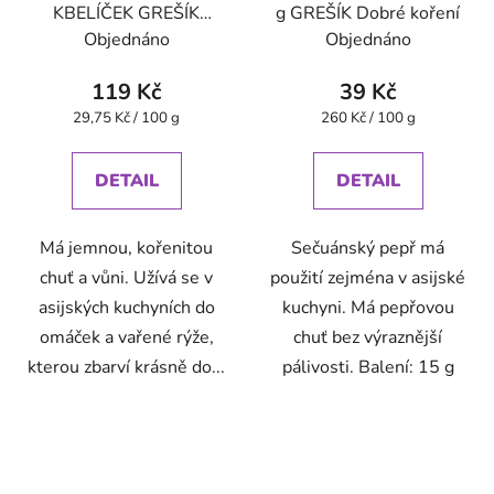
KBELÍČEK GREŠÍK
g GREŠÍK Dobré koření
Dobré koření
Objednáno
Objednáno
119 Kč
39 Kč
Měrná
Měrná
29,75 Kč / 100 g
260 Kč / 100 g
cena:
cena:
DETAIL
DETAIL
Má jemnou, kořenitou
Sečuánský pepř má
chuť a vůni. Užívá se v
použití zejména v asijské
asijských kuchyních do
kuchyni. Má pepřovou
omáček a vařené rýže,
chuť bez výraznější
kterou zbarví krásně do...
pálivosti. Balení: 15 g