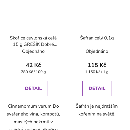
Skořice ceylonská celá
Šafrán celý 0,1g
15 g GREŠÍK Dobré
koření
Objednáno
Objednáno
42 Kč
115 Kč
Měrná
Měrná
280 Kč / 100 g
1 150 Kč / 1 g
cena:
cena:
DETAIL
DETAIL
Cinnamomum verum Do
Šafrán je nejdražším
svařeného vína, kompotů,
kořením na světě.
masitých pokrmů v
asijské kuchyni. Skořice