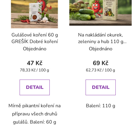
Gulášové koření 60 g
Na nakládání okurek,
GREŠÍK Dobré koření
zeleniny a hub 110 g
GREŠÍK Dobré koření
Objednáno
Objednáno
47 Kč
69 Kč
Měrná
Měrná
78,33 Kč / 100 g
62,73 Kč / 100 g
cena:
cena:
DETAIL
DETAIL
Mírně pikantní koření na
Balení: 110 g
přípravu všech druhů
gulášů. Balení: 60 g