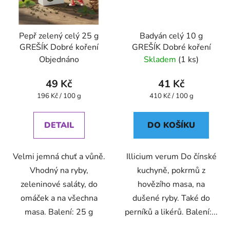
Pepř zelený celý 25 g
Badyán celý 10 g
GREŠÍK Dobré koření
GREŠÍK Dobré koření
Objednáno
Skladem
(1 ks)
49 Kč
41 Kč
Měrná
Měrná
196 Kč / 100 g
410 Kč / 100 g
cena:
cena:
DETAIL
DO KOŠÍKU
Velmi jemná chuť a vůně.
Illicium verum Do čínské
Vhodný na ryby,
kuchyně, pokrmů z
zeleninové saláty, do
hovězího masa, na
omáček a na všechna
dušené ryby. Také do
masa. Balení: 25 g
perníků a likérů. Balení:...