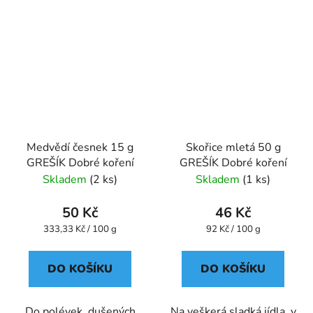
Medvědí česnek 15 g
Skořice mletá 50 g
GREŠÍK Dobré koření
GREŠÍK Dobré koření
Skladem
(2 ks)
Skladem
(1 ks)
50 Kč
46 Kč
Měrná
Měrná
333,33 Kč / 100 g
92 Kč / 100 g
cena:
cena:
DO KOŠÍKU
DO KOŠÍKU
Do polévek, dušených
Na veškerá sladká jídla, v