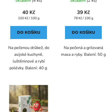
Skladem
(4 ks)
Skladem
(2 ks)
40 Kč
39 Kč
Měrná
Měrná
100 Kč / 100 g
78 Kč / 100 g
cena:
cena:
DO KOŠÍKU
DO KOŠÍKU
Na pečenou drůbež, do
Na pečená a grilovaná
asijské kuchyně,
masa a ryby. Balení: 50 g
luštěninové a rybí
polévky. Balení: 40 g