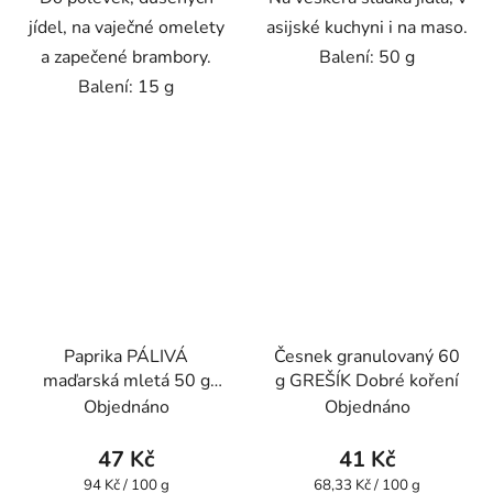
jídel, na vaječné omelety
asijské kuchyni i na maso.
a zapečené brambory.
Balení: 50 g
Balení: 15 g
Paprika PÁLIVÁ
Česnek granulovaný 60
maďarská mletá 50 g
g GREŠÍK Dobré koření
GREŠÍK Dobré koření
Objednáno
Objednáno
47 Kč
41 Kč
Měrná
Měrná
94 Kč / 100 g
68,33 Kč / 100 g