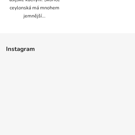
ceylonská má mnohem
jemnější...
Z
á
Instagram
p
a
t
í