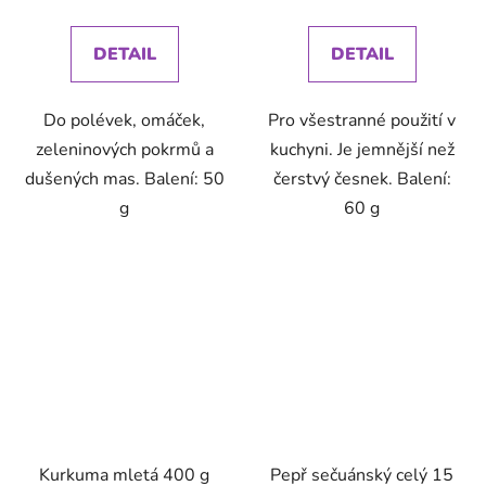
cena:
cena:
DETAIL
DETAIL
Do polévek, omáček,
Pro všestranné použití v
zeleninových pokrmů a
kuchyni. Je jemnější než
dušených mas. Balení: 50
čerstvý česnek. Balení:
g
60 g
Kurkuma mletá 400 g
Pepř sečuánský celý 15