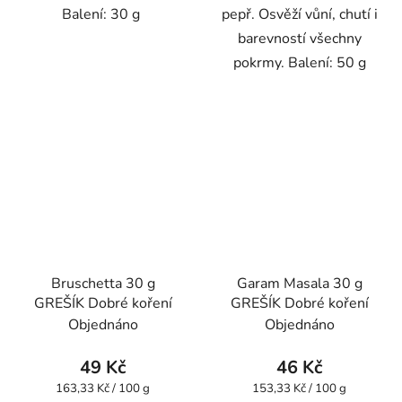
Balení: 30 g
pepř. Osvěží vůní, chutí i
barevností všechny
pokrmy. Balení: 50 g
Bruschetta 30 g
Garam Masala 30 g
GREŠÍK Dobré koření
GREŠÍK Dobré koření
Objednáno
Objednáno
49 Kč
46 Kč
Měrná
Měrná
163,33 Kč / 100 g
153,33 Kč / 100 g