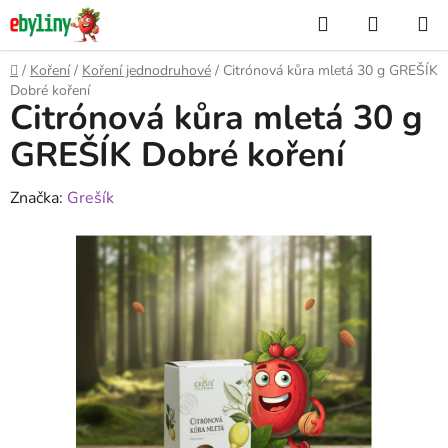
Přejít
Hledat
NÁKUP
na
KOŠÍK
obsah
Domů
/
Koření
/
Koření jednodruhové
/
Citrónová kůra mletá 30 g GREŠÍK
Dobré koření
Citrónová kůra mletá 30 g
GREŠÍK Dobré koření
Značka:
Grešík