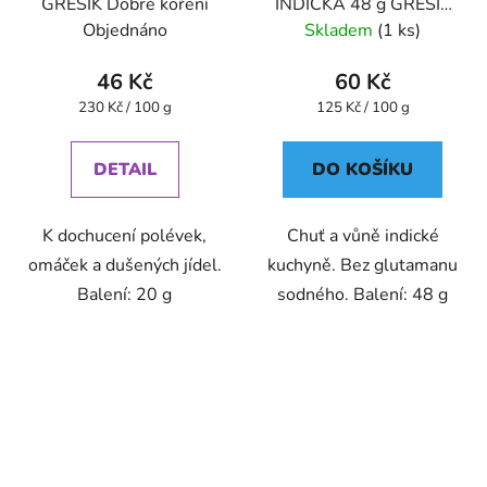
GREŠÍK Dobré koření
INDICKÁ 48 g GREŠÍK
Dobré koření
Objednáno
Skladem
(1 ks)
46 Kč
60 Kč
Měrná
Měrná
230 Kč / 100 g
125 Kč / 100 g
cena:
cena:
DETAIL
DO KOŠÍKU
K dochucení polévek,
Chuť a vůně indické
omáček a dušených jídel.
kuchyně. Bez glutamanu
Balení: 20 g
sodného. Balení: 48 g