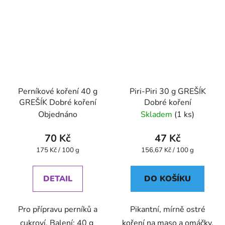
Perníkové koření 40 g
Piri-Piri 30 g GREŠÍK
GREŠÍK Dobré koření
Dobré koření
Objednáno
Skladem
(1 ks)
70 Kč
47 Kč
Měrná
Měrná
175 Kč / 100 g
156,67 Kč / 100 g
cena:
cena:
DETAIL
DO KOŠÍKU
Pro přípravu perníků a
Pikantní, mírně ostré
cukroví. Balení: 40 g
koření na maso a omáčky.