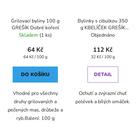
Grilovací byliny 100 g
Bylinky s cibulkou 350
GREŠÍK Dobré koření
g KBELÍČEK GREŠÍK
Dobré koření
Skladem
(1 ks)
Objednáno
64 Kč
112 Kč
Měrná
Měrná
64 Kč / 100 g
32 Kč / 100 g
cena:
cena:
DO KOŠÍKU
DETAIL
Vhodné pro všechny
Ochutí a zvýrazní chuť
druhy grilovaných a
polévek a bílých omáček.
pečených mas, drůbeže a
ryb.Balení: 100 g