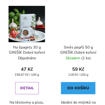
Na špagety 30 g
Směs pepřů 50 g
GREŠÍK Dobré koření
GREŠÍK Dobré koření
Objednáno
Skladem
(1 ks)
47 Kč
59 Kč
Měrná
Měrná
156,67 Kč / 100 g
118 Kč / 100 g
cena:
cena:
DETAIL
DO KOŠÍKU
Na těstoviny a pizzu.
Ideální do mlýnků na