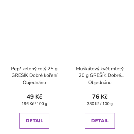
Pepř zelený celý 25 g
Muškátový květ mletý
GREŠÍK Dobré koření
20 g GREŠÍK Dobré
koření
Objednáno
Objednáno
49 Kč
76 Kč
Měrná
Měrná
196 Kč / 100 g
380 Kč / 100 g
cena:
cena:
DETAIL
DETAIL