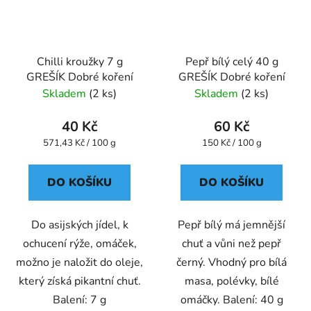
Chilli kroužky 7 g
Pepř bílý celý 40 g
GREŠÍK Dobré koření
GREŠÍK Dobré koření
Skladem
(2 ks)
Skladem
(2 ks)
40 Kč
60 Kč
Měrná
Měrná
571,43 Kč / 100 g
150 Kč / 100 g
cena:
cena:
DO KOŠÍKU
DO KOŠÍKU
Do asijských jídel, k
Pepř bílý má jemnější
ochucení rýže, omáček,
chuť a vůni než pepř
možno je naložit do oleje,
černý. Vhodný pro bílá
který získá pikantní chuť.
masa, polévky, bílé
Balení: 7 g
omáčky. Balení: 40 g