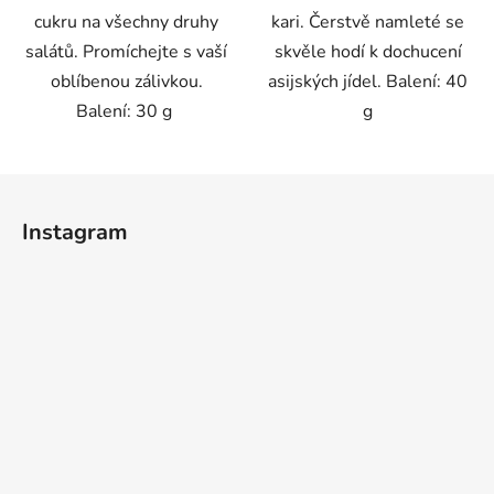
cukru na všechny druhy
kari. Čerstvě namleté se
salátů. Promíchejte s vaší
skvěle hodí k dochucení
oblíbenou zálivkou.
asijských jídel. Balení: 40
Balení: 30 g
g
Z
á
Instagram
p
a
t
í