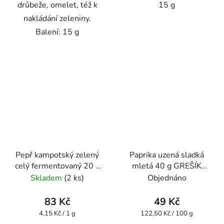
drůbeže, omelet, též k
15 g
nakládání zeleniny.
Balení: 15 g
Pepř kampotský zelený
Paprika uzená sladká
celý fermentovaný 20 g
mletá 40 g GREŠÍK
GREŠÍK Dobré koření
Dobré koření
Skladem
(2 ks)
Objednáno
83 Kč
49 Kč
Měrná
Měrná
4,15 Kč / 1 g
122,50 Kč / 100 g
cena:
cena: