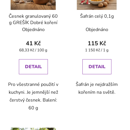
Česnek granulovaný 60
Šafrán celý 0,1g
g GREŠÍK Dobré koření
Objednáno
Objednáno
41 Kč
115 Kč
Měrná
Měrná
68,33 Kč / 100 g
1 150 Kč / 1 g
cena:
cena:
DETAIL
DETAIL
Pro všestranné použití v
Šafrán je nejdražším
kuchyni. Je jemnější než
kořením na světě.
čerstvý česnek. Balení:
60 g