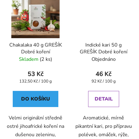
Chakalaka 40 g GREŠÍK
Indické kari 50 g
Dobré koření
GREŠÍK Dobré koření
Skladem
(2 ks)
Objednáno
53 Kč
46 Kč
Měrná
Měrná
132,50 Kč / 100 g
92 Kč / 100 g
cena:
cena:
DO KOŠÍKU
DETAIL
Velmi originální středně
Aromatické, mírně
ostré jihoafrické koření na
pikantní kari, pro přípravu
dušenou zeleninu,
polévek, omáček, rýže,