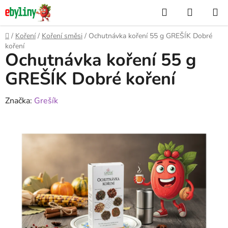
Přejít
Hledat
NÁKUP
na
KOŠÍK
obsah
Domů
/
Koření
/
Koření směsi
/
Ochutnávka koření 55 g GREŠÍK Dobré
koření
Ochutnávka koření 55 g
GREŠÍK Dobré koření
Značka:
Grešík