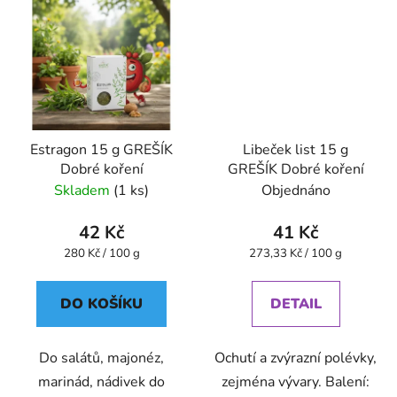
Estragon 15 g GREŠÍK
Libeček list 15 g
Dobré koření
GREŠÍK Dobré koření
Skladem
(1 ks)
Objednáno
42 Kč
41 Kč
Měrná
Měrná
280 Kč / 100 g
273,33 Kč / 100 g
cena:
cena:
DO KOŠÍKU
DETAIL
Do salátů, majonéz,
Ochutí a zvýrazní polévky,
marinád, nádivek do
zejména vývary. Balení: