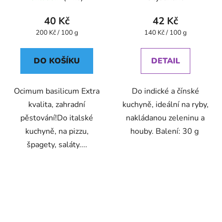
40 Kč
42 Kč
Měrná
Měrná
200 Kč / 100 g
140 Kč / 100 g
cena:
cena:
DO KOŠÍKU
DETAIL
Ocimum basilicum Extra
Do indické a čínské
kvalita, zahradní
kuchyně, ideální na ryby,
pěstování!Do italské
nakládanou zeleninu a
kuchyně, na pizzu,
houby. Balení: 30 g
špagety, saláty....