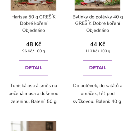
Harissa 50 g GREŠÍK
Bylinky do polévky 40 g
Dobré koření
GREŠÍK Dobré koření
Objednáno
Objednáno
48 Kč
44 Kč
Měrná
Měrná
96 Kč / 100 g
110 Kč / 100 g
cena:
cena:
DETAIL
DETAIL
Tuniská ostrá směs na
Do polévek, do salátů a
pečená masa a dušenou
omáček, též pod
zeleninu. Balení: 50 g
svíčkovou. Balení: 40 g