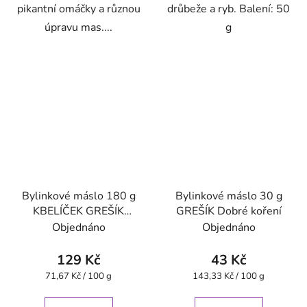
pikantní omáčky a různou
drůbeže a ryb. Balení: 50
úpravu mas....
g
Bylinkové máslo 180 g
Bylinkové máslo 30 g
KBELÍČEK GREŠÍK
GREŠÍK Dobré koření
Dobré koření
Objednáno
Objednáno
129 Kč
43 Kč
Měrná
Měrná
71,67 Kč / 100 g
143,33 Kč / 100 g
cena:
cena: