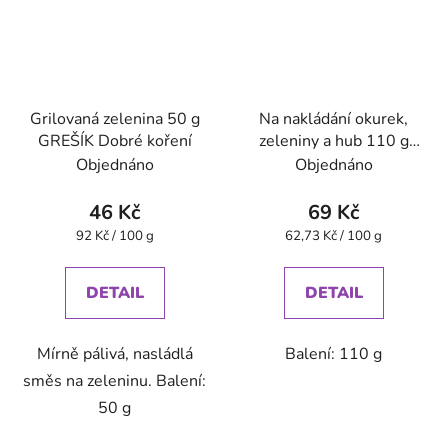
Grilovaná zelenina 50 g
Na nakládání okurek,
GREŠÍK Dobré koření
zeleniny a hub 110 g
GREŠÍK Dobré koření
Objednáno
Objednáno
46 Kč
69 Kč
Měrná
Měrná
92 Kč / 100 g
62,73 Kč / 100 g
cena:
cena:
DETAIL
DETAIL
Mírně pálivá, nasládlá
Balení: 110 g
směs na zeleninu. Balení:
50 g