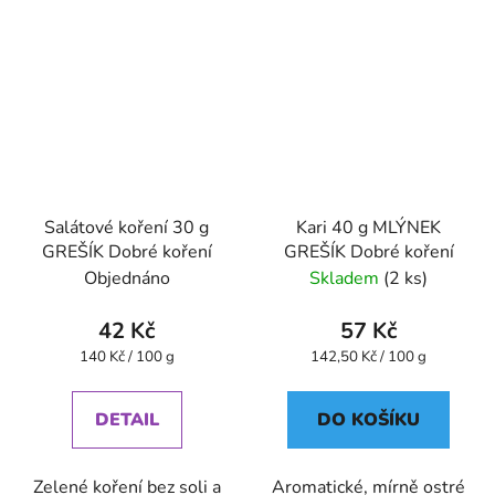
Salátové koření 30 g
Kari 40 g MLÝNEK
GREŠÍK Dobré koření
GREŠÍK Dobré koření
Objednáno
Skladem
(2 ks)
42 Kč
57 Kč
Měrná
Měrná
140 Kč / 100 g
142,50 Kč / 100 g
cena:
cena:
DETAIL
DO KOŠÍKU
Zelené koření bez soli a
Aromatické, mírně ostré