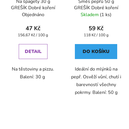
Na špagety 30 g
Směs pepřů 50 g
GREŠÍK Dobré koření
GREŠÍK Dobré koření
Objednáno
Skladem
(1 ks)
47 Kč
59 Kč
Měrná
Měrná
156,67 Kč / 100 g
118 Kč / 100 g
cena:
cena:
DETAIL
DO KOŠÍKU
Na těstoviny a pizzu.
Ideální do mlýnků na
Balení: 30 g
pepř. Osvěží vůní, chutí i
barevností všechny
pokrmy. Balení: 50 g