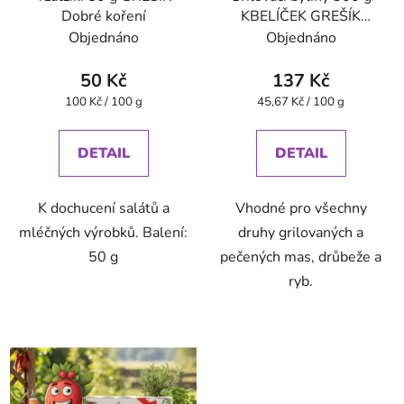
Dobré koření
KBELÍČEK GREŠÍK
Dobré koření
Objednáno
Objednáno
50 Kč
137 Kč
Měrná
Měrná
100 Kč / 100 g
45,67 Kč / 100 g
cena:
cena:
DETAIL
DETAIL
K dochucení salátů a
Vhodné pro všechny
mléčných výrobků. Balení:
druhy grilovaných a
50 g
pečených mas, drůbeže a
ryb.