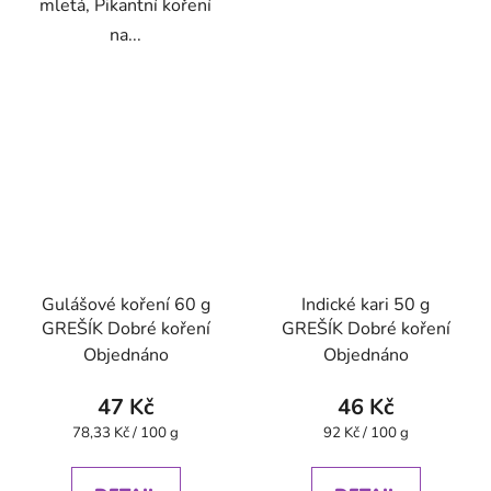
mletá, Pikantní koření
na...
Gulášové koření 60 g
Indické kari 50 g
GREŠÍK Dobré koření
GREŠÍK Dobré koření
Objednáno
Objednáno
47 Kč
46 Kč
Měrná
Měrná
78,33 Kč / 100 g
92 Kč / 100 g
cena:
cena: