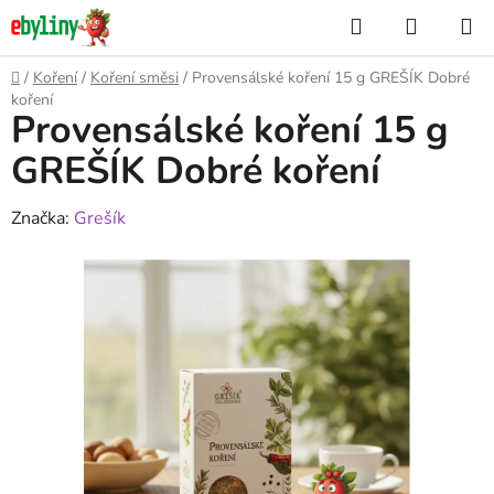
Přejít
Hledat
NÁKUP
na
KOŠÍK
obsah
Domů
/
Koření
/
Koření směsi
/
Provensálské koření 15 g GREŠÍK Dobré
koření
Provensálské koření 15 g
GREŠÍK Dobré koření
Značka:
Grešík