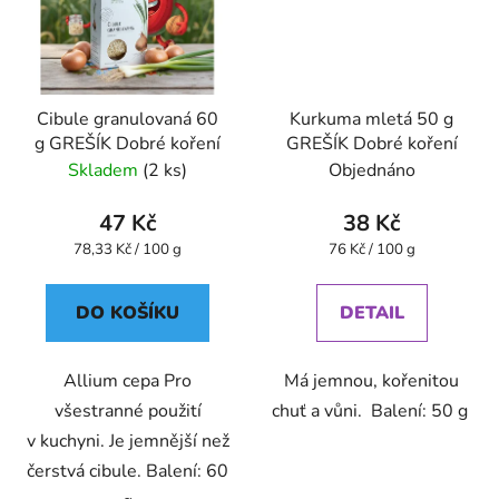
Cibule granulovaná 60
Kurkuma mletá 50 g
g GREŠÍK Dobré koření
GREŠÍK Dobré koření
Skladem
(2 ks)
Objednáno
47 Kč
38 Kč
Měrná
Měrná
78,33 Kč / 100 g
76 Kč / 100 g
cena:
cena:
DO KOŠÍKU
DETAIL
Allium cepa Pro
Má jemnou, kořenitou
všestranné použití
chuť a vůni. Balení: 50 g
v kuchyni. Je jemnější než
čerstvá cibule. Balení: 60