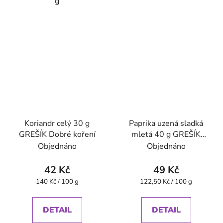
g
Koriandr celý 30 g
Paprika uzená sladká
GREŠÍK Dobré koření
mletá 40 g GREŠÍK
Dobré koření
Objednáno
Objednáno
42 Kč
49 Kč
Měrná
Měrná
140 Kč / 100 g
122,50 Kč / 100 g
cena:
cena:
DETAIL
DETAIL