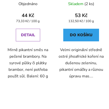
Objednáno
Skladem
(2 ks)
44 Kč
53 Kč
Měrná
Měrná
73,33 Kč / 100 g
132,50 Kč / 100 g
cena:
cena:
DETAIL
DO KOŠÍKU
Mírně pikantní směs na
Velmi originální středně
pečené brambory. Na
ostré jihoafrické koření na
syrové půlky či plátky
dušenou zeleninu,
brambor, není potřeba
pikantní omáčky a různou
použít sůl. Balení: 60 g
úpravu mas....