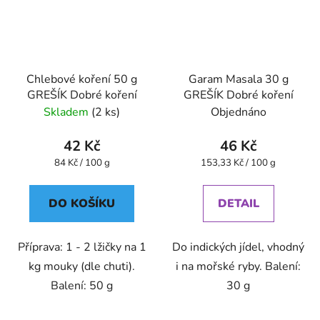
Chlebové koření 50 g
Garam Masala 30 g
GREŠÍK Dobré koření
GREŠÍK Dobré koření
Skladem
(2 ks)
Objednáno
42 Kč
46 Kč
Měrná
Měrná
84 Kč / 100 g
153,33 Kč / 100 g
cena:
cena:
DO KOŠÍKU
DETAIL
Příprava: 1 - 2 lžičky na 1
Do indických jídel, vhodný
kg mouky (dle chuti).
i na mořské ryby. Balení:
Balení: 50 g
30 g