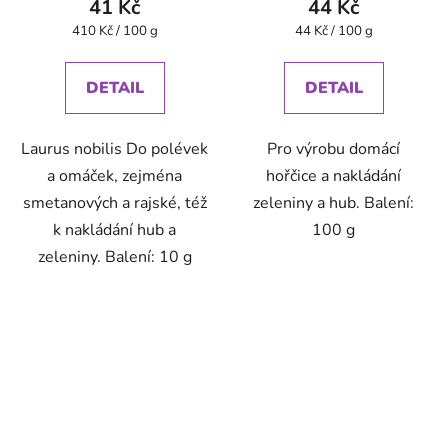
41 Kč
44 Kč
Měrná
Měrná
410 Kč / 100 g
44 Kč / 100 g
cena:
cena:
DETAIL
DETAIL
Laurus nobilis Do polévek
Pro výrobu domácí
a omáček, zejména
hořčice a nakládání
smetanových a rajské, též
zeleniny a hub. Balení:
k nakládání hub a
100 g
zeleniny. Balení: 10 g