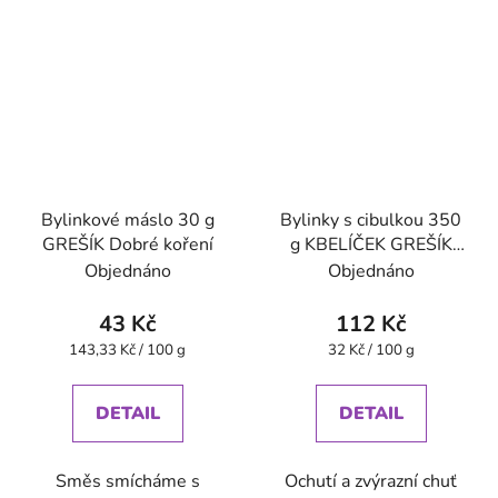
Bylinkové máslo 30 g
Bylinky s cibulkou 350
GREŠÍK Dobré koření
g KBELÍČEK GREŠÍK
Dobré koření
Objednáno
Objednáno
43 Kč
112 Kč
Měrná
Měrná
143,33 Kč / 100 g
32 Kč / 100 g
cena:
cena:
DETAIL
DETAIL
Směs smícháme s
Ochutí a zvýrazní chuť