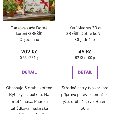
Dárková sada Dobré
Karí Madras 30 g
koření GREŠÍK
GREŠÍK Dobré koření
Objednáno
Objednáno
202 Kč
46 Kč
Měrná
Měrná
0,88 Kč / 1 g
92 Kč / 100 g
cena:
cena:
DETAIL
DETAIL
Obsahuje 5 druhů koření:
Středně ostrý typ kari pro
Bylinky s cibulkou, Na
přípravu polévek, omáček,
mletá masa, Paprika
rýže, drůbeže, ryb. Balení:
lahůdková maďarská
50 g