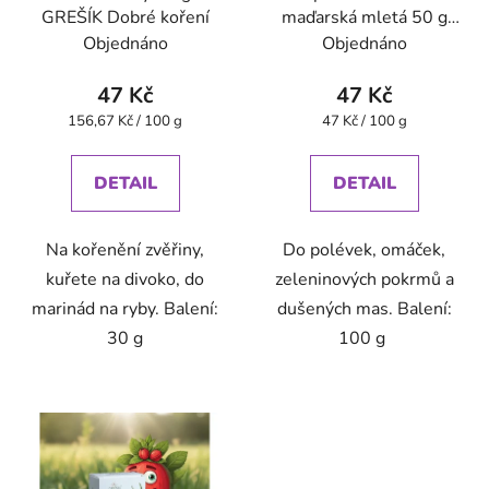
GREŠÍK Dobré koření
maďarská mletá 50 g
GREŠÍK Dobré koření
Objednáno
Objednáno
47 Kč
47 Kč
Měrná
Měrná
156,67 Kč / 100 g
47 Kč / 100 g
cena:
cena:
DETAIL
DETAIL
Na kořenění zvěřiny,
Do polévek, omáček,
kuřete na divoko, do
zeleninových pokrmů a
marinád na ryby. Balení:
dušených mas. Balení:
30 g
100 g