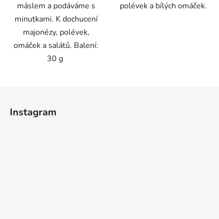
máslem a podáváme s
polévek a bílých omáček.
minutkami. K dochucení
majonézy, polévek,
omáček a salátů. Balení:
30 g
Z
á
Instagram
p
a
t
í