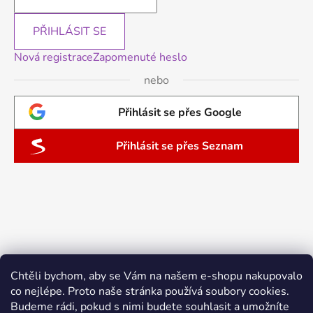
PŘIHLÁSIT SE
Nová registrace
Zapomenuté heslo
nebo
Přihlásit se přes Google
Přihlásit se přes Seznam
Chtěli bychom, aby se Vám na našem e-shopu nakupovalo
co nejlépe. Proto naše stránka používá soubory cookies.
Budeme rádi, pokud s nimi budete souhlasit a umožníte