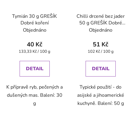
Tymián 30 g GREŠÍK
Chilli drcené bez jader
Dobré koření
50 g GREŠÍK Dobré
koření
Objednáno
Objednáno
40 Kč
51 Kč
Měrná
Měrná
133,33 Kč / 100 g
102 Kč / 100 g
cena:
cena:
DETAIL
DETAIL
K přípravě ryb, pečených a
Typické použití - do
dušených mas. Balení: 30
asijské a jihoamerické
g
kuchyně. Balení: 50 g