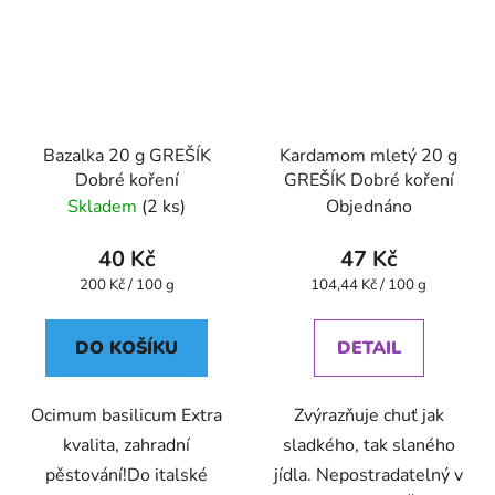
Bazalka 20 g GREŠÍK
Kardamom mletý 20 g
Dobré koření
GREŠÍK Dobré koření
Skladem
(2 ks)
Objednáno
40 Kč
47 Kč
Měrná
Měrná
200 Kč / 100 g
104,44 Kč / 100 g
cena:
cena:
DO KOŠÍKU
DETAIL
Ocimum basilicum Extra
Zvýrazňuje chuť jak
kvalita, zahradní
sladkého, tak slaného
pěstování!Do italské
jídla. Nepostradatelný v