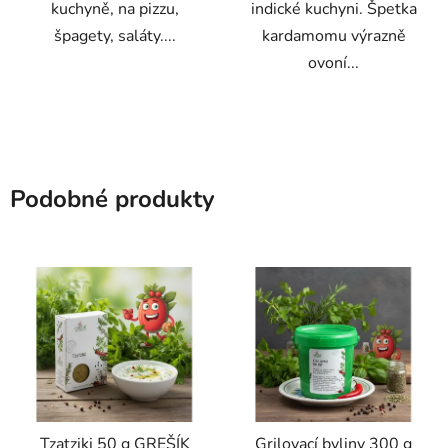
kuchyně, na pizzu,
indické kuchyni. Špetka
špagety, saláty....
kardamomu výrazně
ovoní...
Podobné produkty
Tzatziki 50 g GREŠÍK
Grilovací byliny 300 g