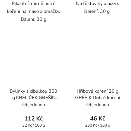
Pikantní, mírně ostré
Na těstoviny a pizzu.
koření na maso a omáčky.
Balení: 30 g
Balení: 30 g
Bylinky s cibulkou 350
Hřibové koření 20 g
g KBELÍČEK GREŠÍK
GREŠÍK Dobré koření
Dobré koření
Objednáno
Objednáno
112 Kč
46 Kč
Měrná
Měrná
32 Kč / 100 g
230 Kč / 100 g
cena:
cena: