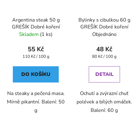
Argentina steak 50 g
Bylinky s cibulkou 60 g
GREŠÍK Dobré koření
GREŠÍK Dobré koření
Skladem
(1 ks)
Objednáno
55 Kč
48 Kč
Měrná
Měrná
110 Kč / 100 g
80 Kč / 100 g
cena:
cena:
DO KOŠÍKU
DETAIL
Na steaky a pečená masa.
Ochutí a zvýrazní chuť
Mírně pikantní. Balení: 50
polévek a bílých omáček.
g
Balení: 60 g