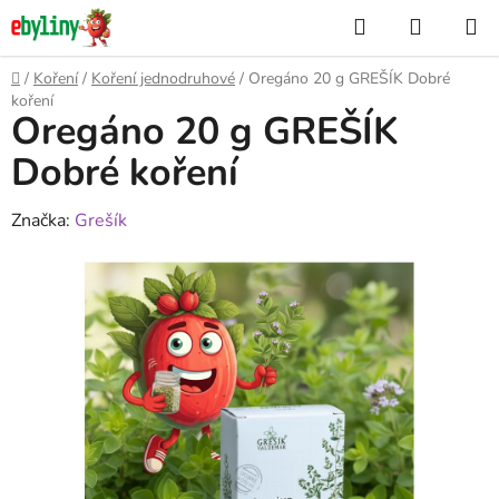
Přejít
Hledat
NÁKUP
na
KOŠÍK
obsah
Domů
/
Koření
/
Koření jednodruhové
/
Oregáno 20 g GREŠÍK Dobré
koření
Oregáno 20 g GREŠÍK
Dobré koření
Značka:
Grešík