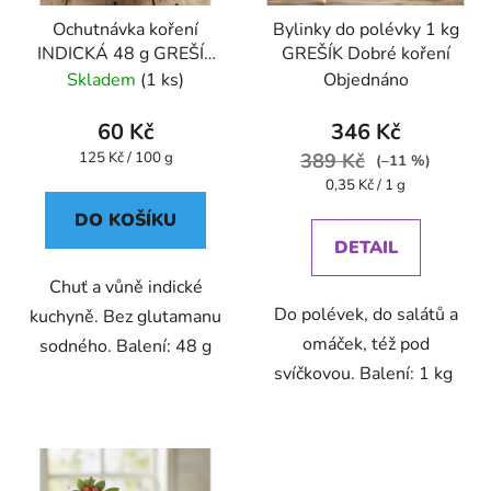
Ochutnávka koření
Bylinky do polévky 1 kg
INDICKÁ 48 g GREŠÍK
GREŠÍK Dobré koření
Dobré koření
Skladem
(1 ks)
Objednáno
60 Kč
346 Kč
Měrná
125 Kč / 100 g
389 Kč
(–11 %)
cena:
Měrná
0,35 Kč / 1 g
cena:
DO KOŠÍKU
DETAIL
Chuť a vůně indické
Do polévek, do salátů a
kuchyně. Bez glutamanu
omáček, též pod
sodného. Balení: 48 g
svíčkovou. Balení: 1 kg