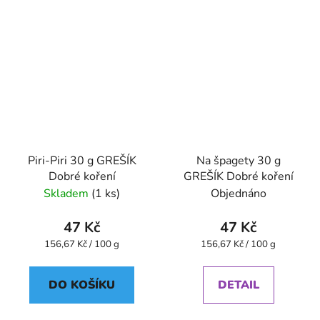
Piri-Piri 30 g GREŠÍK
Na špagety 30 g
Dobré koření
GREŠÍK Dobré koření
Skladem
(1 ks)
Objednáno
47 Kč
47 Kč
Měrná
Měrná
156,67 Kč / 100 g
156,67 Kč / 100 g
cena:
cena:
DO KOŠÍKU
DETAIL