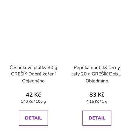
Česnekové plátky 30 g
Pepř kampotský černý
GREŠÍK Dobré koření
celý 20 g GREŠÍK Dobré
koření
Objednáno
Objednáno
42 Kč
83 Kč
Měrná
Měrná
140 Kč / 100 g
4,15 Kč / 1 g
cena:
cena:
DETAIL
DETAIL