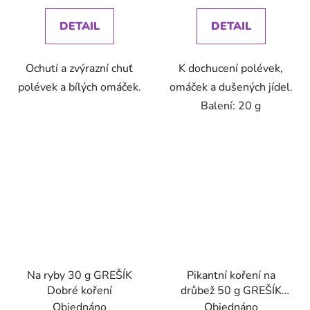
DETAIL
DETAIL
Ochutí a zvýrazní chuť
K dochucení polévek,
polévek a bílých omáček.
omáček a dušených jídel.
Balení: 20 g
Na ryby 30 g GREŠÍK
Pikantní koření na
Dobré koření
drůbež 50 g GREŠÍK
Dobré koření
Objednáno
Objednáno