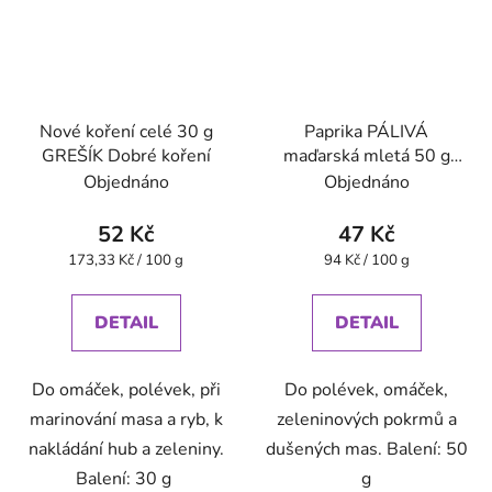
Nové koření celé 30 g
Paprika PÁLIVÁ
GREŠÍK Dobré koření
maďarská mletá 50 g
GREŠÍK Dobré koření
Objednáno
Objednáno
52 Kč
47 Kč
Měrná
Měrná
173,33 Kč / 100 g
94 Kč / 100 g
cena:
cena:
DETAIL
DETAIL
Do omáček, polévek, při
Do polévek, omáček,
marinování masa a ryb, k
zeleninových pokrmů a
nakládání hub a zeleniny.
dušených mas. Balení: 50
Balení: 30 g
g