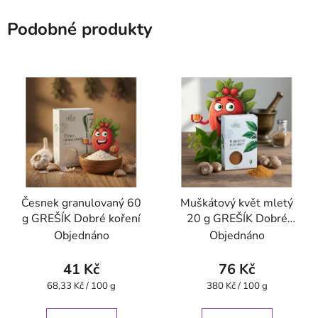
Podobné produkty
Česnek granulovaný 60
Muškátový květ mletý
g GREŠÍK Dobré koření
20 g GREŠÍK Dobré
koření
Objednáno
Objednáno
41 Kč
76 Kč
Měrná
Měrná
68,33 Kč / 100 g
380 Kč / 100 g
cena:
cena: