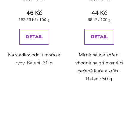
46 Kč
44 Kč
Měrná
Měrná
153,33 Kč / 100 g
88 Kč / 100 g
cena:
cena:
DETAIL
DETAIL
Na sladkovodní i mořské
Mírně pálivé koření
ryby. Balení: 30 g
vhodné na grilované či
pečené kuře a krůtu.
Balení: 50 g