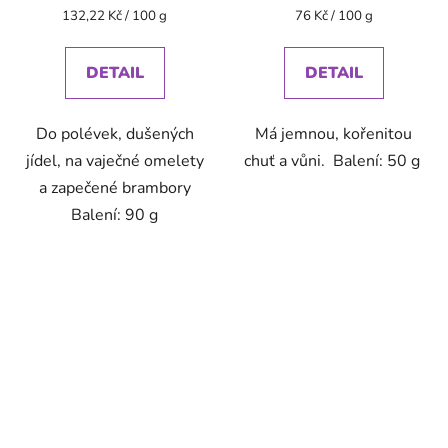
Měrná
Měrná
132,22 Kč / 100 g
76 Kč / 100 g
cena:
cena:
DETAIL
DETAIL
Do polévek, dušených
Má jemnou, kořenitou
jídel, na vaječné omelety
chuť a vůni. Balení: 50 g
a zapečené brambory
Balení: 90 g