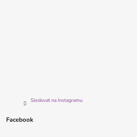
a
t
í
Sledovat na Instagramu
Facebook