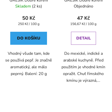
GREŠÍK Dobré koření
GREŠÍK Dobré koření
Skladem
(2 ks)
Objednáno
50 Kč
47 Kč
Měrná
Měrná
250 Kč / 100 g
156,67 Kč / 100 g
cena:
cena:
DO KOŠÍKU
DETAIL
Vhodný všude tam, kde
Do mexické, indické a
se používá pepř. Je značně
arabské kuchyně. Před
aromatický, ale málo
použitím je vhodné kmín
peprný. Balení: 20 g
opražit. Chuť římského
kmínu je výrazná,...