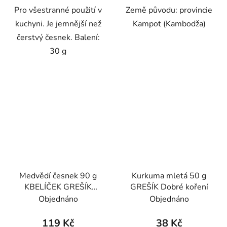
Pro všestranné použití v
Země původu: provincie
kuchyni. Je jemnější než
Kampot (Kambodža)
čerstvý česnek. Balení:
30 g
Medvědí česnek 90 g
Kurkuma mletá 50 g
KBELÍČEK GREŠÍK
GREŠÍK Dobré koření
Dobré koření
Objednáno
Objednáno
119 Kč
38 Kč