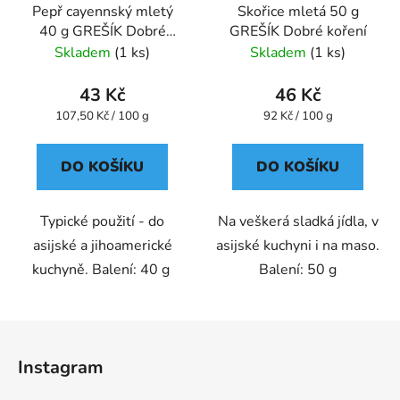
Pepř cayennský mletý
Skořice mletá 50 g
40 g GREŠÍK Dobré
GREŠÍK Dobré koření
koření
Skladem
(1 ks)
Skladem
(1 ks)
43 Kč
46 Kč
Měrná
Měrná
107,50 Kč / 100 g
92 Kč / 100 g
cena:
cena:
DO KOŠÍKU
DO KOŠÍKU
Typické použití - do
Na veškerá sladká jídla, v
asijské a jihoamerické
asijské kuchyni i na maso.
kuchyně. Balení: 40 g
Balení: 50 g
Z
á
Instagram
p