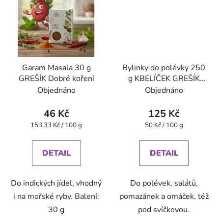
Garam Masala 30 g
Bylinky do polévky 250
GREŠÍK Dobré koření
g KBELÍČEK GREŠÍK
Dobré koření
Objednáno
Objednáno
46 Kč
125 Kč
Měrná
Měrná
153,33 Kč / 100 g
50 Kč / 100 g
cena:
cena:
DETAIL
DETAIL
Do indických jídel, vhodný
Do polévek, salátů,
i na mořské ryby. Balení:
pomazánek a omáček, též
30 g
pod svíčkovou.