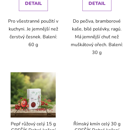
DETAIL
DETAIL
Pro všestranné použití v
Do pečiva, bramborové
kuchyni. Je jemnější než
kaše, bílé polévky, ragú.
čerstvý česnek. Balení:
Má jemnější chuť než
60 g
muškátový ořech. Balení:
30 g
Pepř růžový celý 15 g
Římský kmín celý 30 g