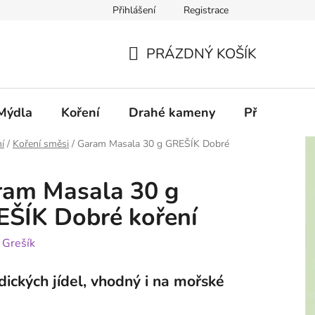
Přihlášení
Registrace
PRÁZDNÝ KOŠÍK
NÁKUPNÍ
KOŠÍK
Mýdla
Koření
Drahé kameny
Příslušenstv
í
/
Koření směsi
/
Garam Masala 30 g GREŠÍK Dobré
ram Masala 30 g
ŠÍK Dobré koření
:
Grešík
dických jídel, vhodný i na mořské