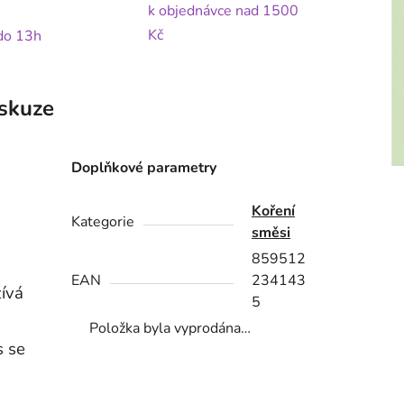
k objednávce nad 1500
Kč
 do 13h
skuze
Doplňkové parametry
Koření
á
Kategorie
směsi
859512
EAN
234143
žívá
5
Položka byla vyprodána…
s se