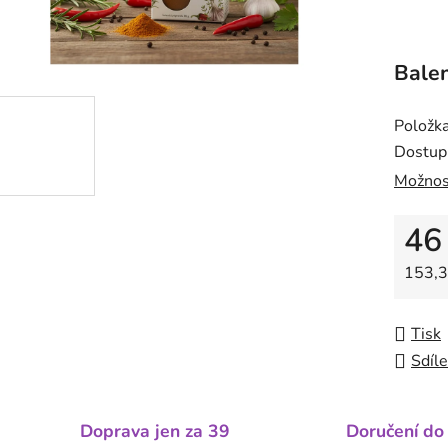
Balen
Položk
Dostup
Možnos
46
Měrná
153,3
Tisk
Sdíle
Doprava jen za 39
Doručení do