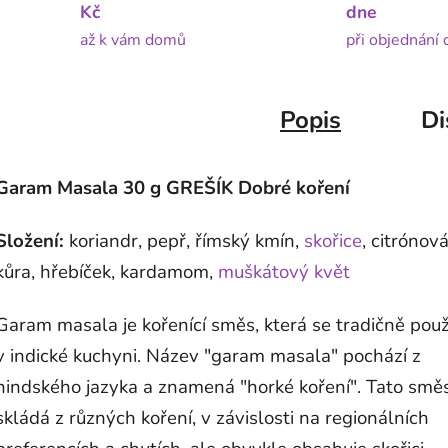
Kč
dne
až k vám domů
při objednání
Popis
Di
Garam Masala 30 g GREŠÍK Dobré koření
Složení:
koriandr, pepř, římský kmín,
skořice
, citrónov
kůra, hřebíček, kardamom,
muškátový květ
Garam masala je kořenící směs, která se tradičně pou
v indické kuchyni. Název "garam masala" pochází z
hindského jazyka a znamená "horké koření". Tato smě
skládá z různých koření, v závislosti na regionálních