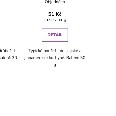
Objednáno
51 Kč
Měrná
102 Kč / 100 g
cena:
DETAIL
drůbežích
Typické použití - do asijské a
Balení: 30
jihoamerické kuchyně. Balení: 50
g