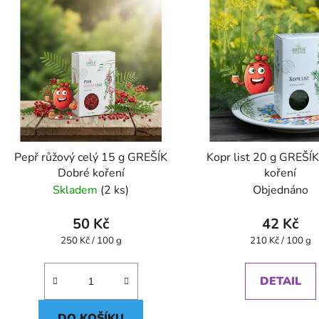
Pepř růžový celý 15 g GREŠÍK
Kopr list 20 g GREŠÍ
Dobré koření
koření
Skladem
(2 ks)
Objednáno
50 Kč
42 Kč
Měrná
Měrná
250 Kč / 100 g
210 Kč / 100 g
cena:
cena:
DETAIL
DO KOŠÍKU