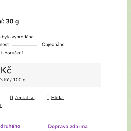
í: 30 g
a byla vyprodána…
nost
Objednáno
ti doručení
 Kč
 cena:
3 Kč / 100 g
Zeptat se
Hlídat
t
 druhého
Doprava zdarma