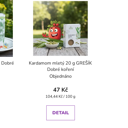
K Dobré
Kardamom mletý 20 g GREŠÍK
Dobré koření
Objednáno
47 Kč
Měrná
104,44 Kč / 100 g
cena:
DETAIL