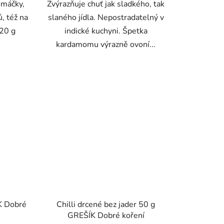
omáčky,
Zvýrazňuje chuť jak sladkého, tak
ů, též na
slaného jídla. Nepostradatelný v
 20 g
indické kuchyni. Špetka
kardamomu výrazně ovoní...
K Dobré
Chilli drcené bez jader 50 g
GREŠÍK Dobré koření