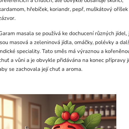
preferencích a chutích, ale obvykle obsahuje skořici,
kardamom, hřebíček, koriandr, pepř, muškátový oříšek
zázvor.
Garam masala se používá ke dochucení různých jídel, 
jsou masová a zeleninová jídla, omáčky, polévky a dalš
indické speciality. Tato směs má výraznou a kořeněno
chuť a vůni a je obvykle přidávána na konec přípravy jí
aby se zachovala její chuť a aroma.