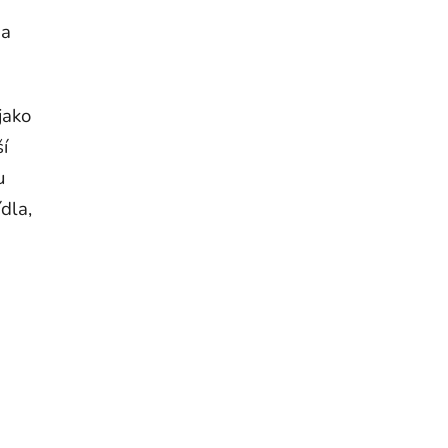
 a
jako
í
u
dla,