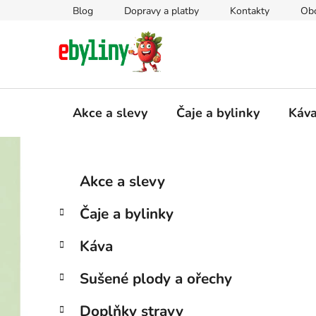
Přejít
Blog
Dopravy a platby
Kontakty
Ob
na
obsah
Akce a slevy
Čaje a bylinky
Káv
P
K
Přeskočit
Akce a slevy
a
kategorie
o
t
s
Čaje a bylinky
e
t
g
r
Káva
o
a
r
Sušené plody a ořechy
i
n
e
n
Doplňky stravy