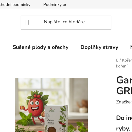
chodní podmínky
Podmínky ochrany osobních údajů
a
Sušené plody a ořechy
Doplňky stravy
Domů
/
Kořen
koření
Ga
GRE
Značka
Do in
ryby.