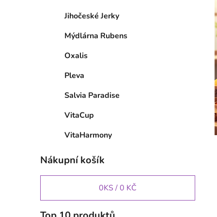
Jihočeské Jerky
Mýdlárna Rubens
Oxalis
Pleva
Salvia Paradise
VitaCup
VitaHarmony
Nákupní košík
0
KS /
0 KČ
Top 10 produktů