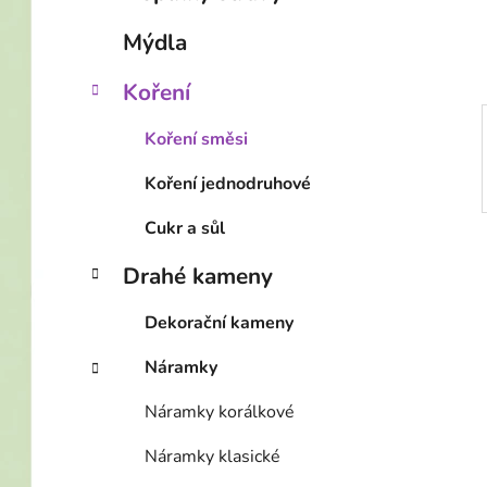
í
p
Mýdla
a
n
Koření
e
Koření směsi
l
Koření jednodruhové
Cukr a sůl
Drahé kameny
Dekorační kameny
Náramky
Náramky korálkové
Náramky klasické