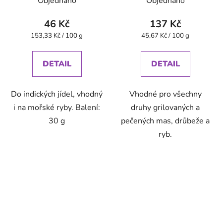
Objednáno
Objednáno
46 Kč
137 Kč
Měrná
Měrná
153,33 Kč / 100 g
45,67 Kč / 100 g
cena:
cena:
DETAIL
DETAIL
Do indických jídel, vhodný
Vhodné pro všechny
i na mořské ryby. Balení:
druhy grilovaných a
30 g
pečených mas, drůbeže a
ryb.