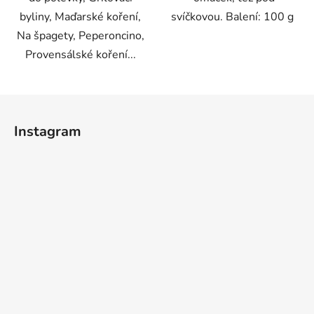
byliny, Maďarské koření,
svíčkovou. Balení: 100 g
Na špagety, Peperoncino,
Provensálské koření...
Z
á
Instagram
p
a
t
í