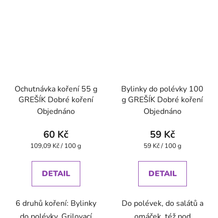
Ochutnávka koření 55 g
Bylinky do polévky 100
GREŠÍK Dobré koření
g GREŠÍK Dobré koření
Objednáno
Objednáno
60 Kč
59 Kč
Měrná
Měrná
109,09 Kč / 100 g
59 Kč / 100 g
cena:
cena:
DETAIL
DETAIL
6 druhů koření: Bylinky
Do polévek, do salátů a
do polévky, Grilovací
omáček, též pod