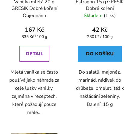
Vanilka mletá 20 g
Estragon 15 g GREŠÍK
GREŠÍK Dobré koření
Dobré koření
Objednáno
Skladem
(1 ks)
167 Kč
42 Kč
Měrná
Měrná
835 Kč / 100 g
280 Kč / 100 g
cena:
cena:
DETAIL
DO KOŠÍKU
Mletá vanilka se často
Do salátů, majonéz,
používá jako náhrada za
marinád, nádivek do
celé lusky vanilky,
drůbeže, omelet, též k
zejména v receptech,
nakládání zeleniny.
které požadují pouze
Balení: 15 g
malé...