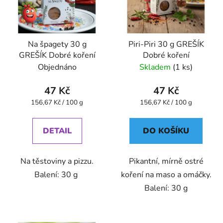
Na špagety 30 g
Piri-Piri 30 g GREŠÍK
GREŠÍK Dobré koření
Dobré koření
Objednáno
Skladem
(1 ks)
47 Kč
47 Kč
Měrná
Měrná
156,67 Kč / 100 g
156,67 Kč / 100 g
cena:
cena:
DETAIL
DO KOŠÍKU
Na těstoviny a pizzu.
Pikantní, mírně ostré
Balení: 30 g
koření na maso a omáčky.
Balení: 30 g