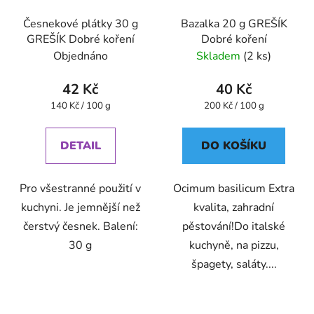
Česnekové plátky 30 g
Bazalka 20 g GREŠÍK
GREŠÍK Dobré koření
Dobré koření
Objednáno
Skladem
(2 ks)
42 Kč
40 Kč
Měrná
Měrná
140 Kč / 100 g
200 Kč / 100 g
cena:
cena:
DETAIL
DO KOŠÍKU
Pro všestranné použití v
Ocimum basilicum Extra
kuchyni. Je jemnější než
kvalita, zahradní
čerstvý česnek. Balení:
pěstování!Do italské
30 g
kuchyně, na pizzu,
špagety, saláty....