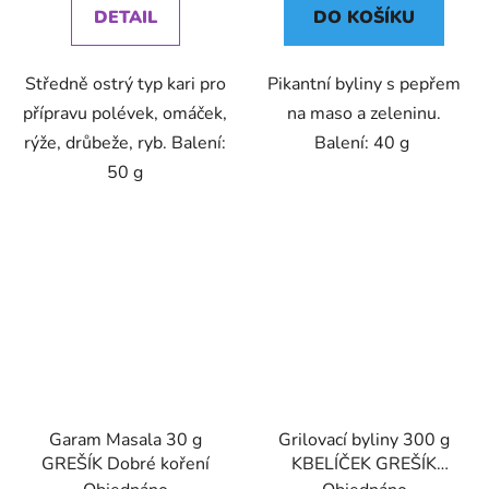
DETAIL
DO KOŠÍKU
Středně ostrý typ kari pro
Pikantní byliny s pepřem
přípravu polévek, omáček,
na maso a zeleninu.
rýže, drůbeže, ryb. Balení:
Balení: 40 g
50 g
Garam Masala 30 g
Grilovací byliny 300 g
GREŠÍK Dobré koření
KBELÍČEK GREŠÍK
Dobré koření