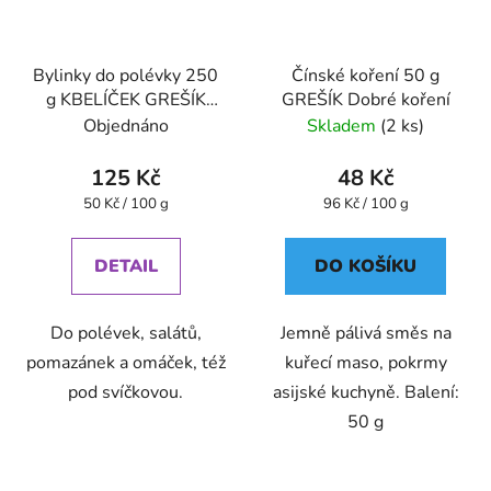
Bylinky do polévky 250
Čínské koření 50 g
g KBELÍČEK GREŠÍK
GREŠÍK Dobré koření
Dobré koření
Objednáno
Skladem
(2 ks)
125 Kč
48 Kč
Měrná
Měrná
50 Kč / 100 g
96 Kč / 100 g
cena:
cena:
DETAIL
DO KOŠÍKU
Do polévek, salátů,
Jemně pálivá směs na
pomazánek a omáček, též
kuřecí maso, pokrmy
pod svíčkovou.
asijské kuchyně. Balení:
50 g