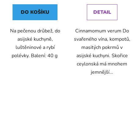
cena:
cena:
DO KOŠÍKU
DETAIL
Na pečenou drůbež, do
Cinnamomum verum Do
asijské kuchyně,
svařeného vína, kompotů,
luštěninové a rybí
masitých pokrmů v
polévky. Balení: 40 g
asijské kuchyni. Skořice
ceylonská má mnohem
jemnější...