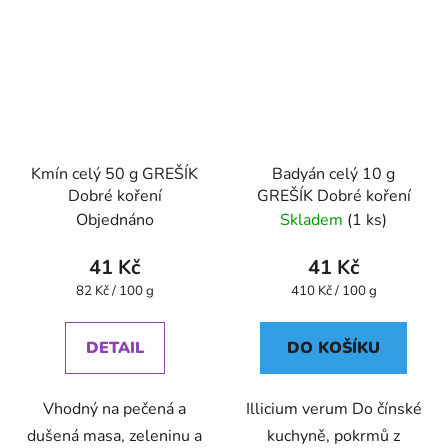
Kmín celý 50 g GREŠÍK
Badyán celý 10 g
Dobré koření
GREŠÍK Dobré koření
Objednáno
Skladem
(1 ks)
41 Kč
41 Kč
Měrná
Měrná
82 Kč / 100 g
410 Kč / 100 g
cena:
cena:
DETAIL
DO KOŠÍKU
Vhodný na pečená a
Illicium verum Do čínské
dušená masa, zeleninu a
kuchyně, pokrmů z