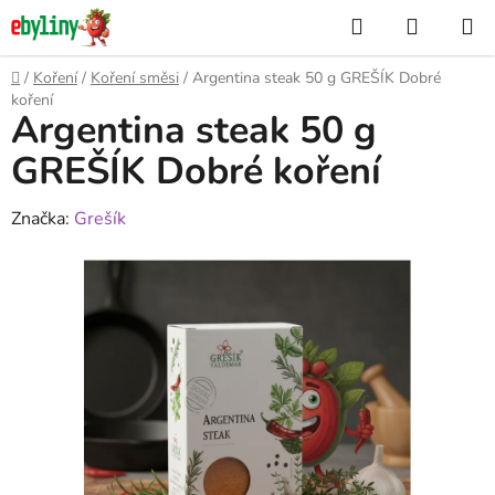
Přejít
Hledat
NÁKUP
na
KOŠÍK
obsah
Domů
/
Koření
/
Koření směsi
/
Argentina steak 50 g GREŠÍK Dobré
koření
Argentina steak 50 g
GREŠÍK Dobré koření
Značka:
Grešík