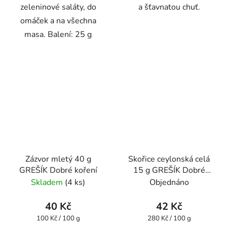
zeleninové saláty, do
a šťavnatou chuť.
omáček a na všechna
masa. Balení: 25 g
Zázvor mletý 40 g
Skořice ceylonská celá
GREŠÍK Dobré koření
15 g GREŠÍK Dobré
koření
Skladem
(4 ks)
Objednáno
40 Kč
42 Kč
Měrná
Měrná
100 Kč / 100 g
280 Kč / 100 g