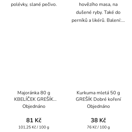
polévky, slané pečivo.
hovězího masa, na
dušené ryby. Také do
perníků a likérů. Balení:...
Majoránka 80 g
Kurkuma mletá 50 g
KBELÍČEK GREŠÍK
GREŠÍK Dobré koření
Dobré koření
Objednáno
Objednáno
81 Kč
38 Kč
Měrná
Měrná
101,25 Kč / 100 g
76 Kč / 100 g