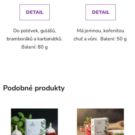
cena:
cena:
DETAIL
DETAIL
Do polévek, gulášů,
Má jemnou, kořenitou
bramboráků a karbanátků.
chuť a vůni. Balení: 50 g
Balení: 80 g
Podobné produkty