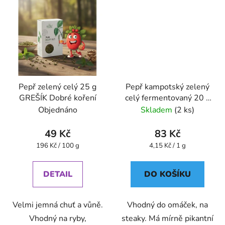
Pepř zelený celý 25 g
Pepř kampotský zelený
GREŠÍK Dobré koření
celý fermentovaný 20 g
GREŠÍK Dobré koření
Objednáno
Skladem
(2 ks)
49 Kč
83 Kč
Měrná
Měrná
196 Kč / 100 g
4,15 Kč / 1 g
cena:
cena:
DETAIL
DO KOŠÍKU
Velmi jemná chuť a vůně.
Vhodný do omáček, na
Vhodný na ryby,
steaky. Má mírně pikantní