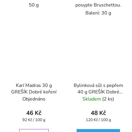
50 g
posypte Bruschettou.
Balení: 30 g
Karí Madras 30 g
Bylinková sůl s pepřem
GREŠÍK Dobré koření
40 g GREŠÍK Dobré
koření
Objednáno
Skladem
(2 ks)
46 Kč
48 Kč
Měrná
Měrná
92 Kč / 100 g
120 Kč / 100 g
cena:
cena: