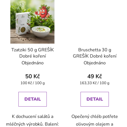
Tzatziki 50 g GREŠÍK
Bruschetta 30 g
Dobré koření
GREŠÍK Dobré koření
Objednáno
Objednáno
50 Kč
49 Kč
Měrná
Měrná
100 Kč / 100 g
163,33 Kč / 100 g
cena:
cena:
DETAIL
DETAIL
K dochucení salátů a
Opečený chléb potřete
mléčných výrobků. Balení:
olivovým olejem a