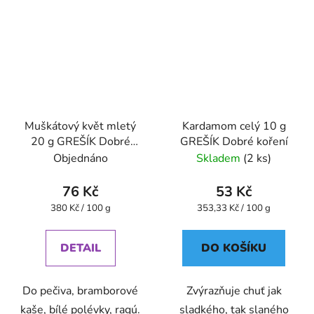
Muškátový květ mletý
Kardamom celý 10 g
20 g GREŠÍK Dobré
GREŠÍK Dobré koření
koření
Objednáno
Skladem
(2 ks)
76 Kč
53 Kč
Měrná
Měrná
380 Kč / 100 g
353,33 Kč / 100 g
cena:
cena:
DETAIL
DO KOŠÍKU
Do pečiva, bramborové
Zvýrazňuje chuť jak
kaše, bílé polévky, ragú.
sladkého, tak slaného