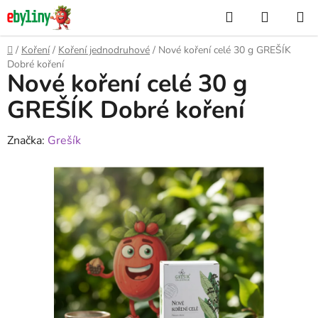
Přejít
Hledat
NÁKUP
na
KOŠÍK
obsah
Domů
/
Koření
/
Koření jednodruhové
/
Nové koření celé 30 g GREŠÍK
Dobré koření
Nové koření celé 30 g
GREŠÍK Dobré koření
Značka:
Grešík