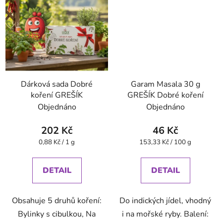
Dárková sada Dobré
Garam Masala 30 g
koření GREŠÍK
GREŠÍK Dobré koření
Objednáno
Objednáno
202 Kč
46 Kč
Měrná
Měrná
0,88 Kč / 1 g
153,33 Kč / 100 g
cena:
cena:
DETAIL
DETAIL
Obsahuje 5 druhů koření:
Do indických jídel, vhodný
Bylinky s cibulkou, Na
i na mořské ryby. Balení: