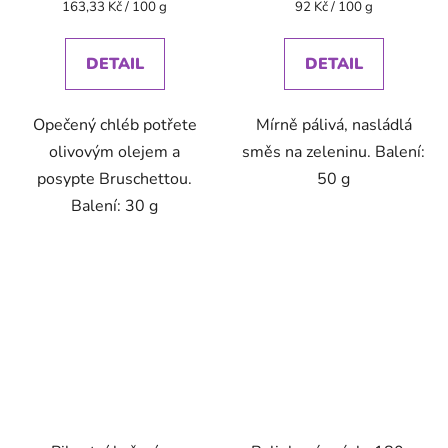
Měrná
Měrná
163,33 Kč / 100 g
92 Kč / 100 g
cena:
cena:
DETAIL
DETAIL
Opečený chléb potřete
Mírně pálivá, nasládlá
olivovým olejem a
směs na zeleninu. Balení:
posypte Bruschettou.
50 g
Balení: 30 g