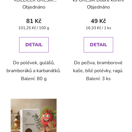
KBELÍČEK GREŠÍK
ks GREŠÍK Dobré koření
Dobré koření
Objednáno
Objednáno
81 Kč
49 Kč
Měrná
Měrná
101,25 Kč / 100 g
16,33 Kč / 1 ks
cena:
cena:
DETAIL
DETAIL
Do polévek, gulášů,
Do pečiva, bramborové
bramboráků a karbanátků.
kaše, bílé polévky, ragú.
Balení: 80 g
Balení: 3 ks