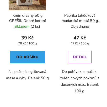
Kmín drcený 50 g
Paprika lahůdková
GREŠÍK Dobré koření
maďarská mletá 50 g
GREŠÍK Dobré koření
Skladem
(2 ks)
Objednáno
39 Kč
47 Kč
Měrná
Měrná
78 Kč / 100 g
47 Kč / 100 g
cena:
cena:
DO KOŠÍKU
DETAIL
Na pečená a grilovaná
Do polévek, omáček,
masa a ryby. Balení: 50 g
zeleninových pokrmů a
dušených mas. Balení:
100 g