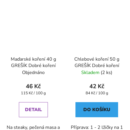
Maďarské koření 40 g
Chlebové koření 50 g
GREŠÍK Dobré koření
GREŠÍK Dobré koření
Objednáno
Skladem
(2 ks)
46 Kč
42 Kč
Měrná
Měrná
115 Kč / 100 g
84 Kč / 100 g
cena:
cena:
DETAIL
DO KOŠÍKU
Na steaky, pečená masa a
Příprava: 1 - 2 lžičky na 1