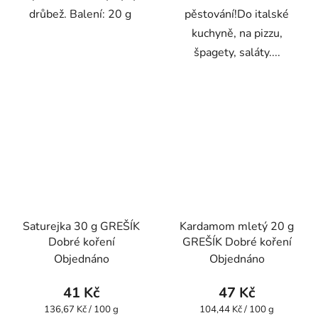
drůbež. Balení: 20 g
pěstování!Do italské
kuchyně, na pizzu,
špagety, saláty....
Saturejka 30 g GREŠÍK
Kardamom mletý 20 g
Dobré koření
GREŠÍK Dobré koření
Objednáno
Objednáno
41 Kč
47 Kč
Měrná
Měrná
136,67 Kč / 100 g
104,44 Kč / 100 g