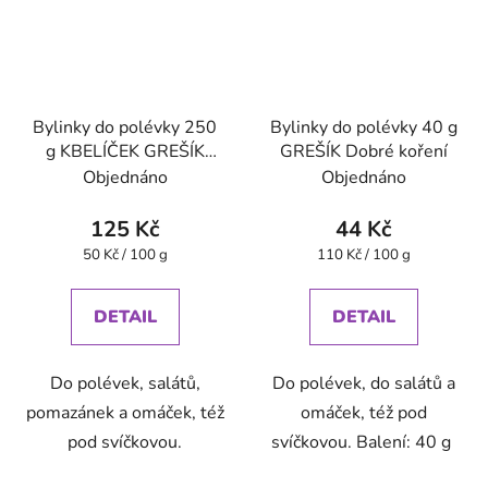
Bylinky do polévky 250
Bylinky do polévky 40 g
g KBELÍČEK GREŠÍK
GREŠÍK Dobré koření
Dobré koření
Objednáno
Objednáno
125 Kč
44 Kč
Měrná
Měrná
50 Kč / 100 g
110 Kč / 100 g
cena:
cena:
DETAIL
DETAIL
Do polévek, salátů,
Do polévek, do salátů a
pomazánek a omáček, též
omáček, též pod
pod svíčkovou.
svíčkovou. Balení: 40 g