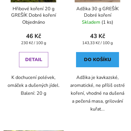
Hřibové koření 20 g
Adžika 30 g GREŠÍK
GREŠÍK Dobré koření
Dobré koření
Objednáno
Skladem
(1 ks)
46 Kč
43 Kč
Měrná
Měrná
230 Kč / 100 g
143,33 Kč / 100 g
cena:
cena:
DETAIL
DO KOŠÍKU
K dochucení polévek,
Adžika je kavkazské,
omáček a dušených jídel.
aromatické, ne příliš ostré
Balení: 20 g
koření, vhodné na dušená
a pečená masa, grilování
kuřat...