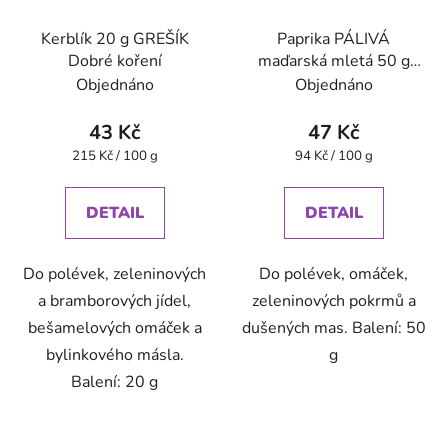
Kerblík 20 g GREŠÍK
Paprika PÁLIVÁ
Dobré koření
maďarská mletá 50 g
GREŠÍK Dobré koření
Objednáno
Objednáno
43 Kč
47 Kč
Měrná
Měrná
215 Kč / 100 g
94 Kč / 100 g
cena:
cena:
DETAIL
DETAIL
Do polévek, zeleninových
Do polévek, omáček,
a bramborových jídel,
zeleninových pokrmů a
bešamelových omáček a
dušených mas. Balení: 50
bylinkového másla.
g
Balení: 20 g