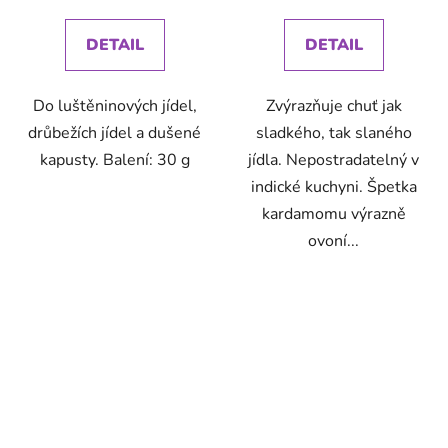
cena:
cena:
DETAIL
DETAIL
Do luštěninových jídel,
Zvýrazňuje chuť jak
drůbežích jídel a dušené
sladkého, tak slaného
kapusty. Balení: 30 g
jídla. Nepostradatelný v
indické kuchyni. Špetka
kardamomu výrazně
ovoní...