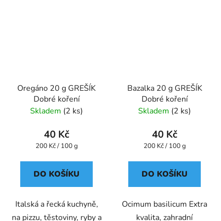
Oregáno 20 g GREŠÍK
Bazalka 20 g GREŠÍK
Dobré koření
Dobré koření
Skladem
(2 ks)
Skladem
(2 ks)
40 Kč
40 Kč
Měrná
Měrná
200 Kč / 100 g
200 Kč / 100 g
cena:
cena:
DO KOŠÍKU
DO KOŠÍKU
Italská a řecká kuchyně,
Ocimum basilicum Extra
na pizzu, těstoviny, ryby a
kvalita, zahradní