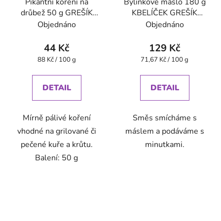
Pikantní koření na
Bylinkové máslo 180 g
drůbež 50 g GREŠÍK
KBELÍČEK GREŠÍK
Dobré koření
Dobré koření
Objednáno
Objednáno
44 Kč
129 Kč
Měrná
Měrná
88 Kč / 100 g
71,67 Kč / 100 g
cena:
cena:
DETAIL
DETAIL
Mírně pálivé koření
Směs smícháme s
vhodné na grilované či
máslem a podáváme s
pečené kuře a krůtu.
minutkami.
Balení: 50 g