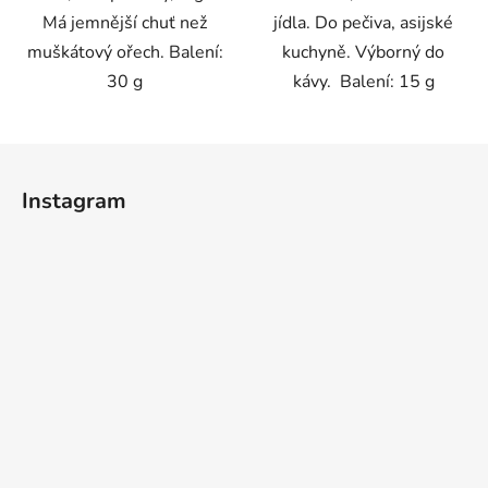
Má jemnější chuť než
jídla. Do pečiva, asijské
muškátový ořech. Balení:
kuchyně. Výborný do
30 g
kávy. Balení: 15 g
Z
á
Instagram
p
a
t
í