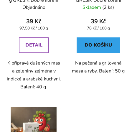
g GREŠÍK Dobré koření
GREŠÍK Dobré koření
Objednáno
Skladem
(2 ks)
39 Kč
39 Kč
Měrná
Měrná
97,50 Kč / 100 g
78 Kč / 100 g
cena:
cena:
DETAIL
DO KOŠÍKU
K přípravě dušených mas
Na pečená a grilovaná
a zeleniny zejména v
masa a ryby. Balení: 50 g
indické a arabské kuchyni.
Balení: 40 g