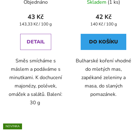
Objednáno
Skladem
(1 ks)
43 Kč
42 Kč
Měrná
Měrná
143,33 Kč / 100 g
140 Kč / 100 g
cena:
cena:
DETAIL
DO KOŠÍKU
Směs smícháme s
Bulharské koření vhodné
máslem a podáváme s
do mletých mas,
minutkami. K dochucení
zapékané zeleniny a
majonézy, polévek,
masa, do slaných
omáček a salátů. Balení:
pomazánek.
30 g
NOVINKA