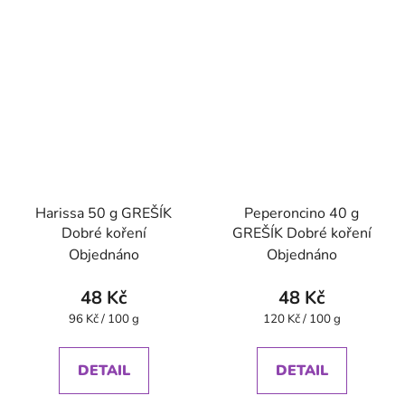
Harissa 50 g GREŠÍK
Peperoncino 40 g
Dobré koření
GREŠÍK Dobré koření
Objednáno
Objednáno
48 Kč
48 Kč
Měrná
Měrná
96 Kč / 100 g
120 Kč / 100 g
cena:
cena:
DETAIL
DETAIL