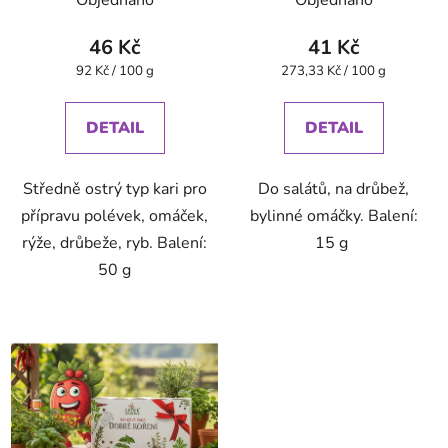
Objednáno
Objednáno
46 Kč
41 Kč
Měrná
Měrná
92 Kč / 100 g
273,33 Kč / 100 g
cena:
cena:
DETAIL
DETAIL
Středně ostrý typ kari pro
Do salátů, na drůbež,
přípravu polévek, omáček,
bylinné omáčky. Balení:
rýže, drůbeže, ryb. Balení:
15 g
50 g