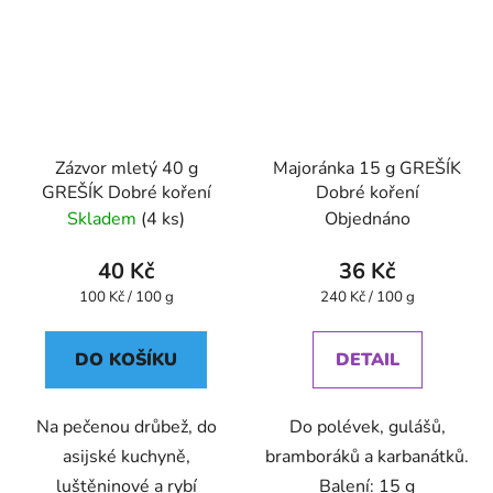
Zázvor mletý 40 g
Majoránka 15 g GREŠÍK
GREŠÍK Dobré koření
Dobré koření
Skladem
(4 ks)
Objednáno
40 Kč
36 Kč
Měrná
Měrná
100 Kč / 100 g
240 Kč / 100 g
cena:
cena:
DO KOŠÍKU
DETAIL
Na pečenou drůbež, do
Do polévek, gulášů,
asijské kuchyně,
bramboráků a karbanátků.
luštěninové a rybí
Balení: 15 g