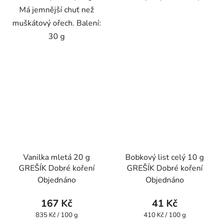
Má jemnější chuť než
muškátový ořech. Balení:
30 g
Vanilka mletá 20 g
Bobkový list celý 10 g
GREŠÍK Dobré koření
GREŠÍK Dobré koření
Objednáno
Objednáno
167 Kč
41 Kč
Měrná
Měrná
835 Kč / 100 g
410 Kč / 100 g