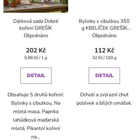
Dárková sada Dobré
Bylinky s cibulkou 350
koření GREŠÍK
g KBELÍČEK GREŠÍK
Dobré koření
Objednáno
Objednáno
202 Kč
112 Kč
Měrná
Měrná
0,88 Kč / 1 g
32 Kč / 100 g
cena:
cena:
DETAIL
DETAIL
Obsahuje 5 druhů koření:
Ochutí a zvýrazní chuť
Bylinky s cibulkou, Na
polévek a bílých omáček.
mletá masa, Paprika
lahůdková maďarská
mletá, Pikantní koření
na...