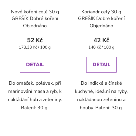
Nové koření celé 30 g
Koriandr celý 30 g
GREŠÍK Dobré koření
GREŠÍK Dobré koření
Objednáno
Objednáno
52 Kč
42 Kč
Měrná
Měrná
173,33 Kč / 100 g
140 Kč / 100 g
cena:
cena:
DETAIL
DETAIL
Do omáček, polévek, při
Do indické a čínské
marinování masa a ryb, k
kuchyně, ideální na ryby,
nakládání hub a zeleniny.
nakládanou zeleninu a
Balení: 30 g
houby. Balení: 30 g