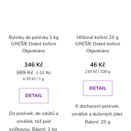
Bylinky do polévky 1 kg
Hřibové koření 20 g
GREŠÍK Dobré koření
GREŠÍK Dobré koření
Objednáno
Objednáno
346 Kč
46 Kč
Měrná
389 Kč
230 Kč / 100 g
(–11 %)
cena:
Měrná
0,35 Kč / 1 g
cena:
DETAIL
DETAIL
K dochucení polévek,
Do polévek, do salátů a
omáček a dušených jídel.
omáček, též pod
Balení: 20 g
svíčkovou. Balení: 1 kg