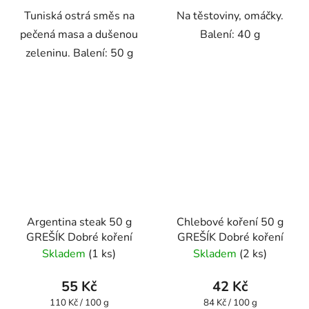
Tuniská ostrá směs na
Na těstoviny, omáčky.
pečená masa a dušenou
Balení: 40 g
zeleninu. Balení: 50 g
Argentina steak 50 g
Chlebové koření 50 g
GREŠÍK Dobré koření
GREŠÍK Dobré koření
Skladem
(1 ks)
Skladem
(2 ks)
55 Kč
42 Kč
Měrná
Měrná
110 Kč / 100 g
84 Kč / 100 g