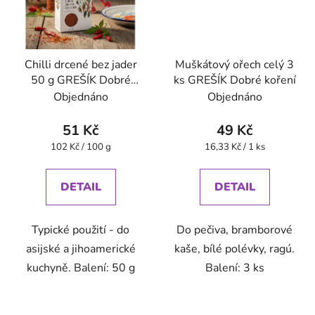
Chilli drcené bez jader
Muškátový ořech celý 3
50 g GREŠÍK Dobré
ks GREŠÍK Dobré koření
koření
Objednáno
Objednáno
51 Kč
49 Kč
Měrná
Měrná
102 Kč / 100 g
16,33 Kč / 1 ks
cena:
cena:
DETAIL
DETAIL
Typické použití - do
Do pečiva, bramborové
asijské a jihoamerické
kaše, bílé polévky, ragú.
kuchyně. Balení: 50 g
Balení: 3 ks