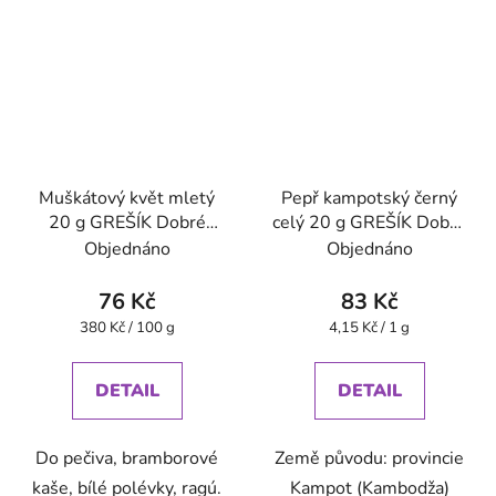
Muškátový květ mletý
Pepř kampotský černý
20 g GREŠÍK Dobré
celý 20 g GREŠÍK Dobré
koření
koření
Objednáno
Objednáno
76 Kč
83 Kč
Měrná
Měrná
380 Kč / 100 g
4,15 Kč / 1 g
cena:
cena:
DETAIL
DETAIL
Do pečiva, bramborové
Země původu: provincie
kaše, bílé polévky, ragú.
Kampot (Kambodža)