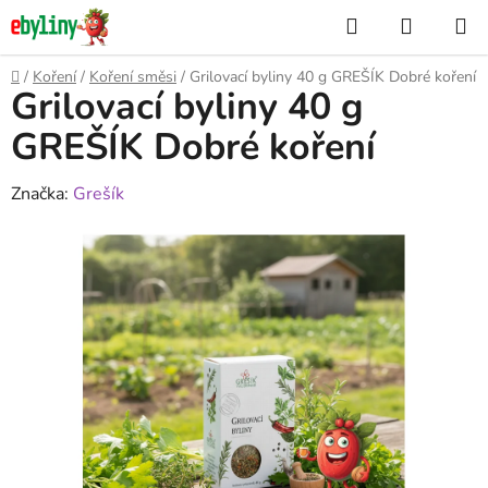
Přejít
Hledat
NÁKUP
na
KOŠÍK
obsah
Domů
/
Koření
/
Koření směsi
/
Grilovací byliny 40 g GREŠÍK Dobré koření
Grilovací byliny 40 g
GREŠÍK Dobré koření
Značka:
Grešík