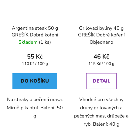
Argentina steak 50 g
Grilovací byliny 40 g
GREŠÍK Dobré koření
GREŠÍK Dobré koření
Skladem
(1 ks)
Objednáno
55 Kč
46 Kč
Měrná
Měrná
110 Kč / 100 g
115 Kč / 100 g
cena:
cena:
DO KOŠÍKU
DETAIL
Na steaky a pečená masa.
Vhodné pro všechny
Mírně pikantní. Balení: 50
druhy grilovaných a
g
pečených mas, drůbeže a
ryb. Balení: 40 g