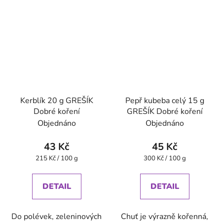
Kerblík 20 g GREŠÍK
Pepř kubeba celý 15 g
Dobré koření
GREŠÍK Dobré koření
Objednáno
Objednáno
43 Kč
45 Kč
Měrná
Měrná
215 Kč / 100 g
300 Kč / 100 g
cena:
cena:
DETAIL
DETAIL
Do polévek, zeleninových
Chuť je výrazně kořenná,