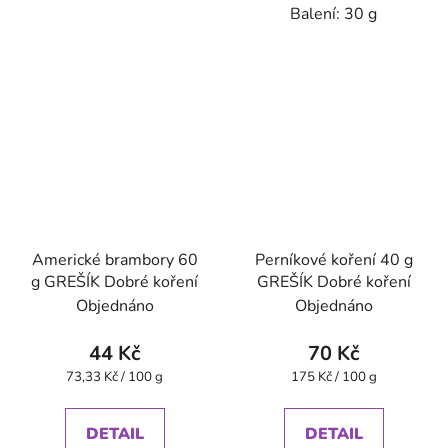
Balení: 30 g
Americké brambory 60
Perníkové koření 40 g
g GREŠÍK Dobré koření
GREŠÍK Dobré koření
Objednáno
Objednáno
44 Kč
70 Kč
Měrná
Měrná
73,33 Kč / 100 g
175 Kč / 100 g
cena:
cena:
DETAIL
DETAIL