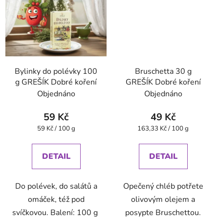
Bylinky do polévky 100
Bruschetta 30 g
g GREŠÍK Dobré koření
GREŠÍK Dobré koření
Objednáno
Objednáno
59 Kč
49 Kč
Měrná
Měrná
59 Kč / 100 g
163,33 Kč / 100 g
cena:
cena:
DETAIL
DETAIL
Do polévek, do salátů a
Opečený chléb potřete
omáček, též pod
olivovým olejem a
svíčkovou. Balení: 100 g
posypte Bruschettou.