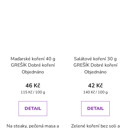
Maďarské koření 40 g
Salátové koření 30 g
GREŠÍK Dobré koření
GREŠÍK Dobré koření
Objednáno
Objednáno
46 Kč
42 Kč
Měrná
Měrná
115 Kč / 100 g
140 Kč / 100 g
cena:
cena:
DETAIL
DETAIL
Na steaky, pečená masa a
Zelené koření bez soli a