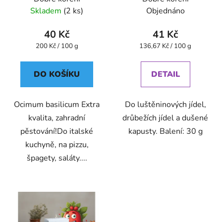
Skladem
(2 ks)
Objednáno
40 Kč
41 Kč
Měrná
Měrná
200 Kč / 100 g
136,67 Kč / 100 g
cena:
cena:
DO KOŠÍKU
DETAIL
Ocimum basilicum Extra
Do luštěninových jídel,
kvalita, zahradní
drůbežích jídel a dušené
pěstování!Do italské
kapusty. Balení: 30 g
kuchyně, na pizzu,
špagety, saláty....