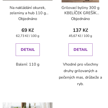
Na nakládání okurek,
Grilovací byliny 300 g
zeleniny a hub 110 g
KBELÍČEK GREŠÍK
GREŠÍK Dobré koření
Dobré koření
Objednáno
Objednáno
69 Kč
137 Kč
Měrná
Měrná
62,73 Kč / 100 g
45,67 Kč / 100 g
cena:
cena:
DETAIL
DETAIL
Balení: 110 g
Vhodné pro všechny
druhy grilovaných a
pečených mas, drůbeže a
ryb.