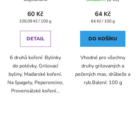
60 Kč
64 Kč
Měrná
Měrná
109,09 Kč / 100 g
64 Kč / 100 g
cena:
cena:
DETAIL
DO KOŠÍKU
6 druhů koření: Bylinky
Vhodné pro všechny
do polévky, Grilovací
druhy grilovaných a
byliny, Maďarské koření,
pečených mas, drůbeže a
Na špagety, Peperoncino,
ryb.Balení: 100 g
Provensálské koření...