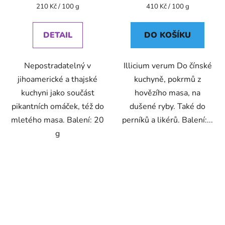
Měrná
Měrná
210 Kč / 100 g
410 Kč / 100 g
cena:
cena:
DETAIL
DO KOŠÍKU
Nepostradatelný v
Illicium verum Do čínské
jihoamerické a thajské
kuchyně, pokrmů z
kuchyni jako součást
hovězího masa, na
pikantních omáček, též do
dušené ryby. Také do
mletého masa. Balení: 20
perníků a likérů. Balení:...
g