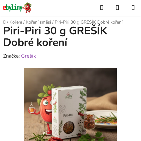
Přejít
Hledat
NÁKUP
na
KOŠÍK
obsah
Domů
/
Koření
/
Koření směsi
/
Piri-Piri 30 g GREŠÍK Dobré koření
Piri-Piri 30 g GREŠÍK
Dobré koření
Značka:
Grešík