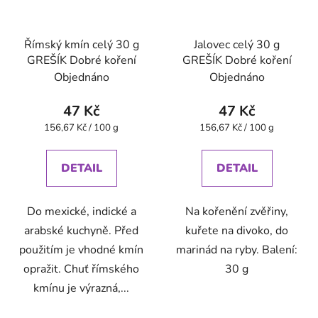
Římský kmín celý 30 g
Jalovec celý 30 g
GREŠÍK Dobré koření
GREŠÍK Dobré koření
Objednáno
Objednáno
47 Kč
47 Kč
Měrná
Měrná
156,67 Kč / 100 g
156,67 Kč / 100 g
cena:
cena:
DETAIL
DETAIL
Do mexické, indické a
Na kořenění zvěřiny,
arabské kuchyně. Před
kuřete na divoko, do
použitím je vhodné kmín
marinád na ryby. Balení:
opražit. Chuť římského
30 g
kmínu je výrazná,...