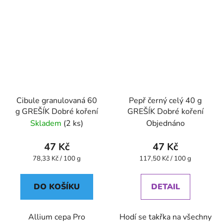
Cibule granulovaná 60
Pepř černý celý 40 g
g GREŠÍK Dobré koření
GREŠÍK Dobré koření
Skladem
(2 ks)
Objednáno
47 Kč
47 Kč
Měrná
Měrná
78,33 Kč / 100 g
117,50 Kč / 100 g
cena:
cena:
DO KOŠÍKU
DETAIL
Allium cepa Pro
Hodí se takřka na všechny