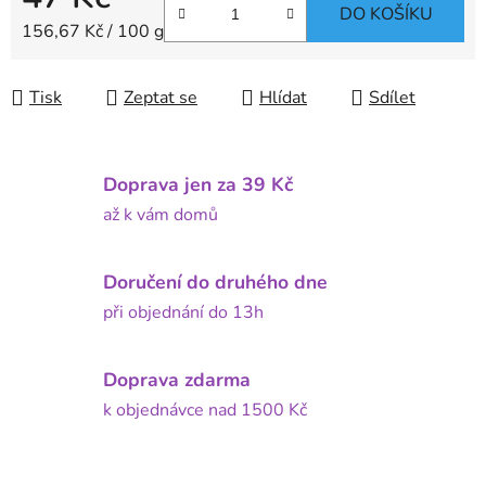
DO KOŠÍKU
Měrná cena:
156,67 Kč / 100 g
Tisk
Zeptat se
Hlídat
Sdílet
Doprava jen za 39 Kč
až k vám domů
Doručení do druhého dne
při objednání do 13h
Doprava zdarma
k objednávce nad 1500 Kč