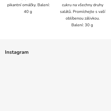
pikantní omáčky. Balení:
cukru na všechny druhy
40 g
salátů. Promíchejte s vaší
oblíbenou zálivkou.
Balení: 30 g
Z
á
Instagram
p
a
t
í