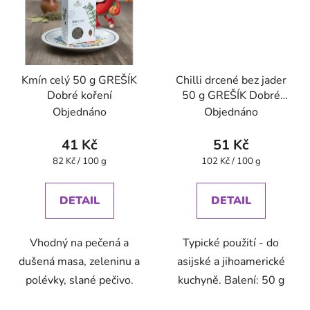
Kmín celý 50 g GREŠÍK
Chilli drcené bez jader
Dobré koření
50 g GREŠÍK Dobré
koření
Objednáno
Objednáno
41 Kč
51 Kč
Měrná
Měrná
82 Kč / 100 g
102 Kč / 100 g
cena:
cena:
DETAIL
DETAIL
Vhodný na pečená a
Typické použití - do
dušená masa, zeleninu a
asijské a jihoamerické
polévky, slané pečivo.
kuchyně. Balení: 50 g