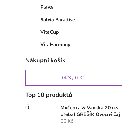
Pleva
Salvia Paradise
VitaCup
VitaHarmony
Nákupní košík
0
KS /
0 KČ
Top 10 produktů
Mučenka & Vanilka 20 n.s.
přebal GREŠÍK Ovocný čaj
56 Kč