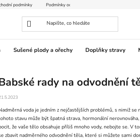
chodní podmínky
Podmínky ochrany osobních údajů
a
Sušené plody a ořechy
Doplňky stravy
Babské rady na odvodnění tě
21.5.2023
Nadměrná voda je jedním z nejčastějších problémů, s nimiž se m
tohoto stavu může být špatná strava, hormonální nerovnováha,
pocit, že vaše tělo obsahuje příliš mnoho vody, nebojte se. V t
se zbavit nadměrného odvodnění těla, které si můžete sami do