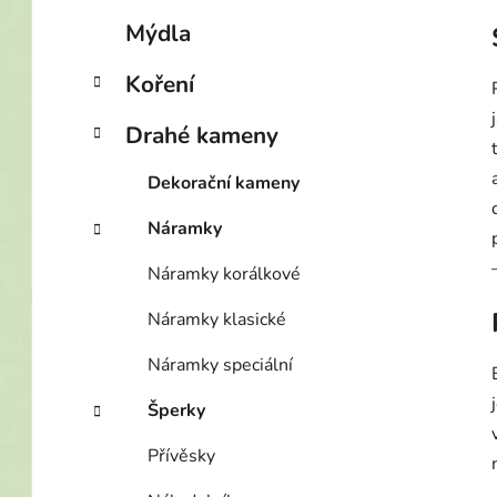
p
Mýdla
a
n
Koření
e
Drahé kameny
l
Dekorační kameny
Náramky
Náramky korálkové
Náramky klasické
Náramky speciální
Šperky
Přívěsky