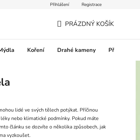
Přihlášení
Registrace
PRÁZDNÝ KOŠÍK
NÁKUPNÍ
KOŠÍK
Mýdla
Koření
Drahé kameny
Příslušenstv
la
ohou lidé ve svých tělech potýkat. Příčinou
 léky nebo klimatické podmínky. Pokud máte
omto článku se dozvíte o několika způsobech, jak
ma vyzkoušet.