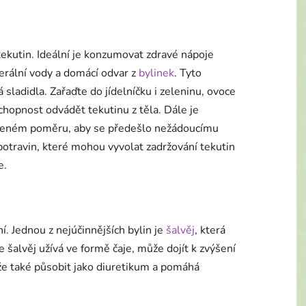
tekutin. Ideální je konzumovat zdravé nápoje
nerální vody a domácí odvar z
bylinek
. Tyto
 sladidla. Zařaďte do jídelníčku i zeleninu, ovoce
chopnost odvádět tekutinu z těla. Dále je
váženém poměru, aby se předešlo nežádoucímu
otravin, které mohou vyvolat zadržování tekutin
e.
. Jednou z nejúčinnějších bylin je
šalvěj
, která
 šalvěj užívá ve formě čaje, může dojít k zvýšení
že také působit jako diuretikum a pomáhá