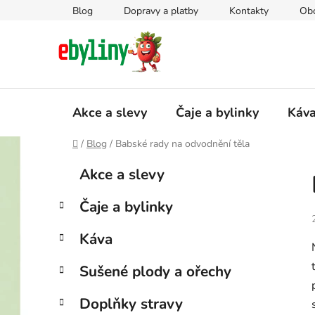
Přejít
Blog
Dopravy a platby
Kontakty
Ob
na
obsah
Akce a slevy
Čaje a bylinky
Káv
Domů
/
Blog
/
Babské rady na odvodnění těla
P
K
Přeskočit
Akce a slevy
a
kategorie
o
t
s
Čaje a bylinky
e
t
g
r
Káva
o
a
r
Sušené plody a ořechy
i
n
e
n
Doplňky stravy
í