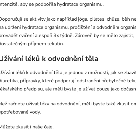
intenzitě, aby se podpořila hydratace organismu.
Doporučují se aktivity jako například jóga, pilates, chůze, běh ne
na udržení hydratace organismu, pročištění a odvodnění organis
provádět cvičení alespoň 3x týdně. Zároveň by se mělo zajistit
dostatečným příjmem tekutin.
Užívání léků k odvodnění těla
Užívání léků k odvodnění těla je jednou z možností, jak se zbav
diuretika, přípravky, které podporují odstranění přebytečné tek
lékařského předpisu, ale měli byste je užívat pouze jako dočas
Než začnete užívat léky na odvodnění, měli byste také zkusit ome
spotřebované vody.
Můžete zkusit i naše čaje.