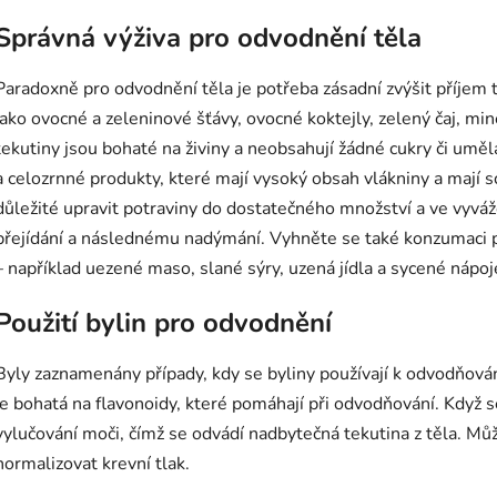
Správná výživa pro odvodnění těla
Paradoxně pro odvodnění těla je potřeba zásadní zvýšit příjem 
jako ovocné a zeleninové šťávy, ovocné koktejly, zelený čaj, mi
tekutiny jsou bohaté na živiny a neobsahují žádné cukry či umělá
a celozrnné produkty, které mají vysoký obsah vlákniny a mají s
důležité upravit potraviny do dostatečného množství a ve vy
přejídání a následnému nadýmání. Vyhněte se také konzumaci p
– například uezené maso, slané sýry, uzená jídla a sycené nápoj
Použití bylin pro odvodnění
Byly zaznamenány případy, kdy se byliny používají k odvodňování
je bohatá na flavonoidy, které pomáhají při odvodňování. Když se
vylučování moči, čímž se odvádí nadbytečná tekutina z těla. Mů
normalizovat krevní tlak.