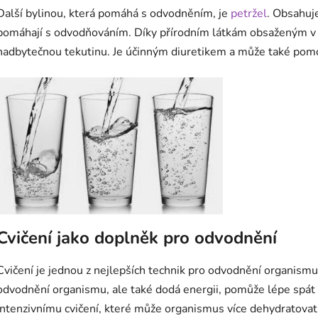
Další bylinou, která pomáhá s odvodněním, je
petržel
. Obsahuj
pomáhají s odvodňováním. Díky přírodním látkám obsaženým v pe
nadbytečnou tekutinu. Je účinným diuretikem a může také pomoci
Cvičení jako doplněk pro odvodnění
Cvičení je jednou z nejlepších technik pro odvodnění organismu.
odvodnění organismu, ale také dodá energii, pomůže lépe spát a
intenzivnímu cvičení, které může organismus více dehydratovat. 