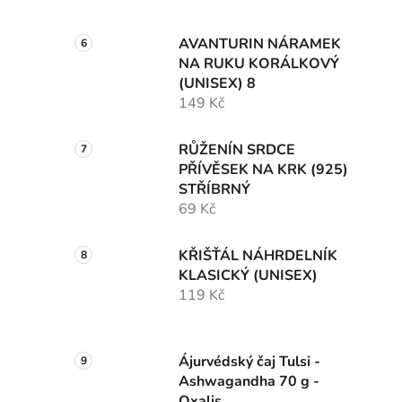
AVANTURIN NÁRAMEK
NA RUKU KORÁLKOVÝ
(UNISEX) 8
149 Kč
RŮŽENÍN SRDCE
PŘÍVĚSEK NA KRK (925)
STŘÍBRNÝ
69 Kč
KŘIŠŤÁL NÁHRDELNÍK
KLASICKÝ (UNISEX)
119 Kč
Ájurvédský čaj Tulsi -
Ashwagandha 70 g -
Oxalis