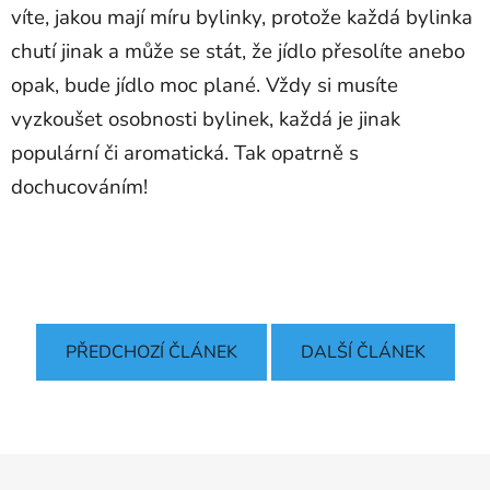
víte, jakou mají míru bylinky, protože každá bylinka
chutí jinak a může se stát, že jídlo přesolíte anebo
opak, bude jídlo moc plané. Vždy si musíte
vyzkoušet osobnosti bylinek, každá je jinak
populární či aromatická. Tak opatrně s
dochucováním!
PŘEDCHOZÍ ČLÁNEK
DALŠÍ ČLÁNEK
Z