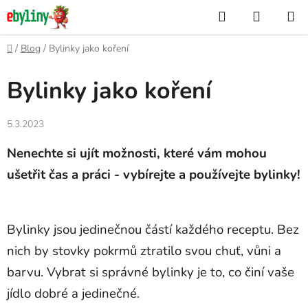
Přejít
Hledat
NÁKUP
na
KOŠÍK
obsah
Domů
/
Blog
/
Bylinky jako koření
Bylinky jako koření
5.3.2023
Nenechte si ujít možnosti, které vám mohou
ušetřit čas a práci - vybírejte a používejte bylinky!
Bylinky jsou jedinečnou částí každého receptu. Bez
nich by stovky pokrmů ztratilo svou chuť, vůni a
barvu. Vybrat si správné bylinky je to, co činí vaše
jídlo dobré a jedinečné.