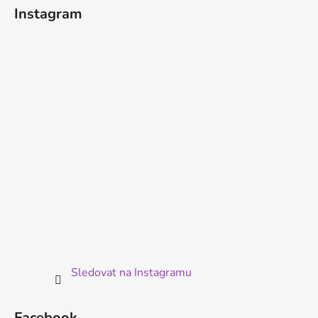
á
Instagram
p
a
t
í
Sledovat na Instagramu
Facebook