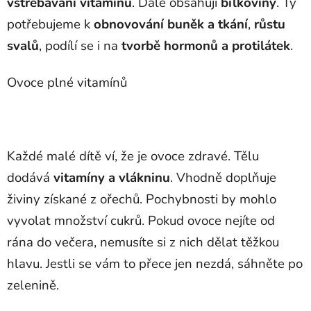
vstřebávání vitamínů
. Dále obsahují
bílkoviny
. Ty
potřebujeme k
obnovování buněk a tkání
,
růstu
svalů
, podílí se i na
tvorbě hormonů a protilátek
.
Ovoce plné vitamínů
Každé malé dítě ví, že je ovoce zdravé. Tělu
dodává
vitamíny a vlákninu
. Vhodně doplňuje
živiny získané z ořechů. Pochybnosti by mohlo
vyvolat množství cukrů. Pokud ovoce nejíte od
rána do večera, nemusíte si z nich dělat těžkou
hlavu. Jestli se vám to přece jen nezdá, sáhněte po
zelenině.