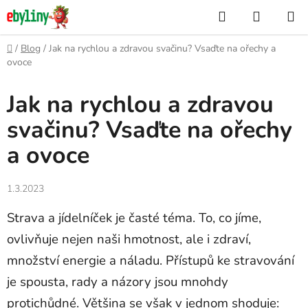
Přejít
Hledat
NÁKUP
na
KOŠÍK
obsah
Domů
/
Blog
/
Jak na rychlou a zdravou svačinu? Vsaďte na ořechy a
ovoce
Jak na rychlou a zdravou
svačinu? Vsaďte na ořechy
a ovoce
1.3.2023
Strava a jídelníček je časté téma. To, co jíme,
ovlivňuje nejen naši hmotnost, ale i zdraví,
množství energie a náladu. Přístupů ke stravování
je spousta, rady a názory jsou mnohdy
protichůdné. Většina se však v jednom shoduje: