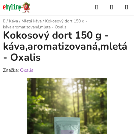
Přejít
Hledat
NÁKUP
na
KOŠÍK
obsah
Domů
/
Káva
/
Mletá káva
/
Kokosový dort 150 g -
káva,aromatizovaná,mletá - Oxalis
Kokosový dort 150 g -
káva,aromatizovaná,mletá
- Oxalis
Značka:
Oxalis