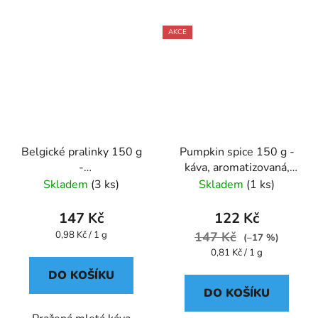
AKCE
Belgické pralinky 150 g
Pumpkin spice 150 g -
-
káva, aromatizovaná,
káva,aromatizovaná,mletá
mletá - Oxalis
Skladem
(3 ks)
Skladem
(1 ks)
- Oxalis
147 Kč
122 Kč
Měrná
0,98 Kč / 1 g
147 Kč
(–17 %)
cena:
Měrná
0,81 Kč / 1 g
cena:
DO KOŠÍKU
DO KOŠÍKU