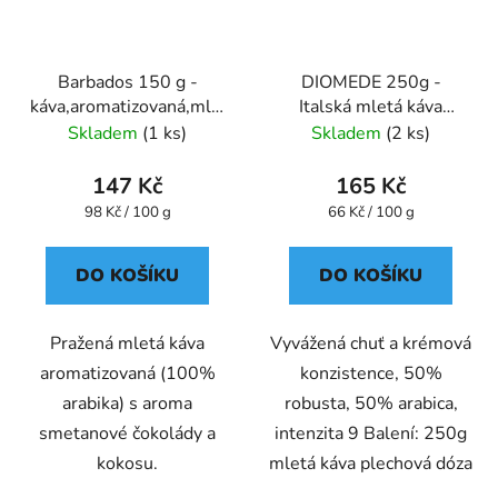
Barbados 150 g -
DIOMEDE 250g -
káva,aromatizovaná,mletá
Italská mletá káva
- Oxalis
plechová dóza Caffe
Skladem
(1 ks)
Skladem
(2 ks)
Pompeii
147 Kč
165 Kč
Měrná
Měrná
98 Kč / 100 g
66 Kč / 100 g
cena:
cena:
DO KOŠÍKU
DO KOŠÍKU
Pražená mletá káva
Vyvážená chuť a krémová
aromatizovaná (100%
konzistence, 50%
arabika) s aroma
robusta, 50% arabica,
smetanové čokolády a
intenzita 9 Balení: 250g
kokosu.
mletá káva plechová dóza