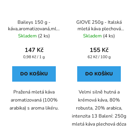
Baileys 150 g -
GIOVE 250g - Italská
káva,aromatizovaná,mletá
mletá káva plechová
- Oxalis
dóza Caffe Pompeii
Skladem
(2 ks)
Skladem
(4 ks)
147 Kč
155 Kč
Měrná
Měrná
0,98 Kč / 1 g
62 Kč / 100 g
cena:
cena:
DO KOŠÍKU
DO KOŠÍKU
Pražená mletá káva
Velmi silně hutná a
aromatizovaná (100%
krémová káva, 80%
arabika) s aroma likéru.
robusta, 20% arabica,
intenzita 13 Balení: 250g
mletá káva plechová dóza