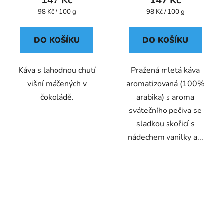
147 Kč
147 Kč
Měrná
Měrná
98 Kč / 100 g
98 Kč / 100 g
cena:
cena:
DO KOŠÍKU
DO KOŠÍKU
Káva s lahodnou chutí
Pražená mletá káva
višní máčených v
aromatizovaná (100%
čokoládě.
arabika) s aroma
svátečního pečiva se
sladkou skořicí s
nádechem vanilky a...