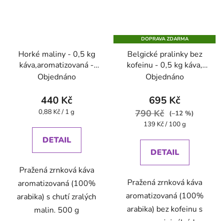
DOPRAVA ZDARMA
Horké maliny - 0,5 kg
Belgické pralinky bez
káva,aromatizovaná -
kofeinu - 0,5 kg káva,
Oxalis
aromatizovaná - Oxalis
Objednáno
Objednáno
440 Kč
695 Kč
Měrná
0,88 Kč / 1 g
790 Kč
(–12 %)
cena:
Měrná
139 Kč / 100 g
cena:
DETAIL
DETAIL
Pražená zrnková káva
Pražená zrnková káva
aromatizovaná (100%
aromatizovaná (100%
arabika) s chutí zralých
arabika) bez kofeinu s
malin. 500 g