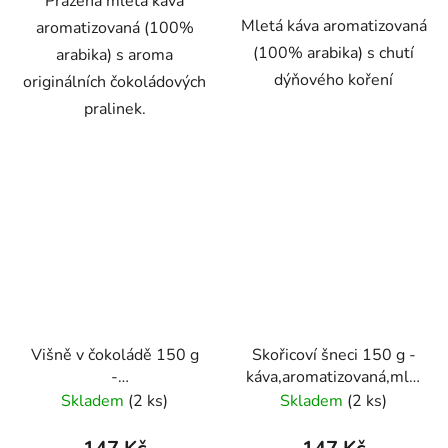
Pražená mletá káva
Mletá káva aromatizovaná
aromatizovaná (100%
(100% arabika) s chutí
arabika) s aroma
dýňového koření
originálních čokoládových
pralinek.
Višně v čokoládě 150 g
Skořicoví šneci 150 g -
-
káva,aromatizovaná,mletá
káva,aromatizovaná,mletá
- Oxalis
Skladem
(2 ks)
Skladem
(2 ks)
- Oxalis