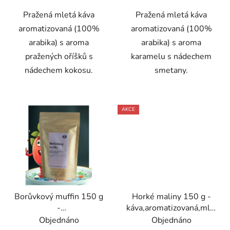
Pražená mletá káva
Pražená mletá káva
aromatizovaná (100%
aromatizovaná (100%
arabika) s aroma
arabika) s aroma
pražených oříšků s
karamelu s nádechem
nádechem kokosu.
smetany.
AKCE
Borůvkový muffin 150 g
Horké maliny 150 g -
-
káva,aromatizovaná,mletá
káva,aromatizovaná,mletá
- Oxalis
Objednáno
Objednáno