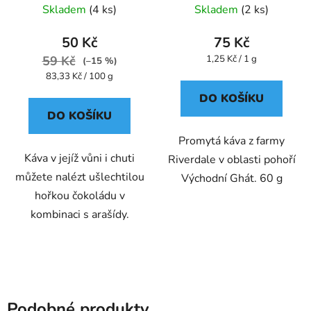
Skladem
(4 ks)
Skladem
(2 ks)
50 Kč
75 Kč
Měrná
59 Kč
1,25 Kč / 1 g
(–15 %)
cena:
Měrná
83,33 Kč / 100 g
cena:
DO KOŠÍKU
DO KOŠÍKU
Promytá káva z farmy
Káva v jejíž vůni i chuti
Riverdale v oblasti pohoří
můžete nalézt ušlechtilou
Východní Ghát. 60 g
hořkou čokoládu v
kombinaci s arašídy.
Podobné produkty