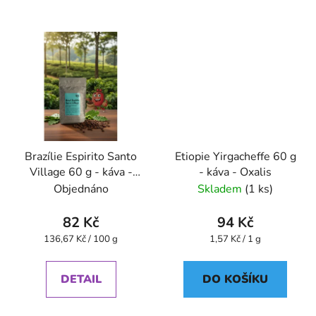
Brazílie Espirito Santo
Etiopie Yirgacheffe 60 g
Village 60 g - káva -
- káva - Oxalis
Oxalis
Objednáno
Skladem
(1 ks)
82 Kč
94 Kč
Měrná
Měrná
136,67 Kč / 100 g
1,57 Kč / 1 g
cena:
cena:
DETAIL
DO KOŠÍKU