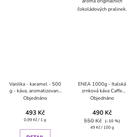
aroma originálních
čokoládových pralinek.
Vanilka - karamel - 500
ENEA 1000g - Italská
g - káva, aromatizovaná
zrnková káva Caffe
- Oxalis
Pompeii
Objednáno
Objednáno
493 Kč
490 Kč
Měrná
0,99 Kč / 1 g
550 Kč
(–10 %)
cena:
Měrná
49 Kč / 100 g
cena: