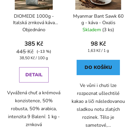
DIOMEDE 1000g -
Myanmar Bant Sawk 60
Italská zrnková káva
g - káva - Oxalis
Caffe Pompeii
Objednáno
Skladem
(3 ks)
385 Kč
98 Kč
Měrná
445 Kč
1,63 Kč / 1 g
(–13 %)
cena:
Měrná
38,50 Kč / 100 g
cena:
DO KOŠÍKU
DETAIL
Ve vůni i chuti lze
Vyvážená chuť a krémová
rozpoznat ušlechtilé
konzistence, 50%
kakao a liči následovanou
robusta, 50% arabica,
sladkou notu zlatých
intenzita 9 Balení: 1 kg -
rozinek. Tělo je
zrnková
sametové,...