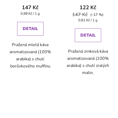
147 Kč
122 Kč
Měrná
0,98 Kč / 1 g
147 Kč
(–17 %)
cena:
Měrná
0,81 Kč / 1 g
cena:
DETAIL
DETAIL
Pražená mletá káva
Pražená zrnková káva
aromatizovaná (100%
aromatizovaná (100%
arabika) s chutí
arabika) s chutí zralých
borůvkového muffinu
malin.