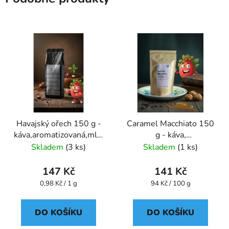
Havajský ořech 150 g -
Caramel Macchiato 150
káva,aromatizovaná,mletá
g - káva,
- Oxalis
aromatizovaná,mletá -
Skladem
(3 ks)
Skladem
(1 ks)
Oxalis
147 Kč
141 Kč
Měrná
Měrná
0,98 Kč / 1 g
94 Kč / 100 g
cena:
cena:
DO KOŠÍKU
DO KOŠÍKU