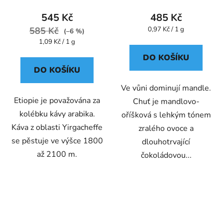
545 Kč
485 Kč
Měrná
585 Kč
0,97 Kč / 1 g
(–6 %)
cena:
Měrná
1,09 Kč / 1 g
cena:
DO KOŠÍKU
DO KOŠÍKU
Ve vůni dominují mandle.
Etiopie je považována za
Chuť je mandlovo-
kolébku kávy arabika.
oříšková s lehkým tónem
Káva z oblasti Yirgacheffe
zralého ovoce a
se pěstuje ve výšce 1800
dlouhotrvající
až 2100 m.
čokoládovou...