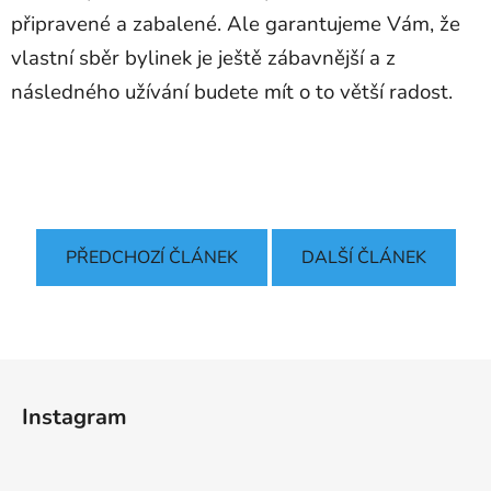
připravené a zabalené. Ale garantujeme Vám, že
vlastní sběr bylinek je ještě zábavnější a z
následného užívání budete mít o to větší radost.
PŘEDCHOZÍ ČLÁNEK
DALŠÍ ČLÁNEK
Z
á
Instagram
p
a
t