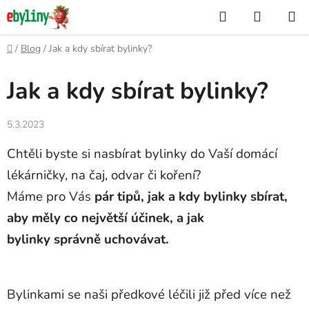
Přejít
Hledat
NÁKUP
na
KOŠÍK
obsah
Domů
/
Blog
/
Jak a kdy sbírat bylinky?
Jak a kdy sbírat bylinky?
5.3.2023
Chtěli byste si nasbírat bylinky do Vaší domácí
lékárničky, na čaj, odvar či koření?
Máme pro Vás
pár tipů, jak a kdy bylinky sbírat,
aby měly co největší účinek, a jak
bylinky správně uchovávat.
Bylinkami se naši předkové léčili již před více než