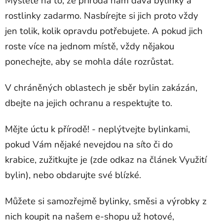
Myslete na to, že příroda nám dává bylinky a
rostlinky zadarmo. Nasbírejte si jich proto vždy
jen tolik, kolik opravdu potřebujete. A pokud jich
roste více na jednom místě, vždy nějakou
ponechejte, aby se mohla dále rozrůstat.
V chráněných oblastech je sběr bylin zakázán,
dbejte na jejich ochranu a respektujte to.
Mějte úctu k přírodě! - neplýtvejte bylinkami,
pokud Vám nějaké nevejdou na síto či do
krabice, zužitkujte je (zde odkaz na článek Využití
bylin), nebo obdarujte své blízké.
Můžete si samozřejmě bylinky, směsi a výrobky z
nich koupit na našem e-shopu už hotové,