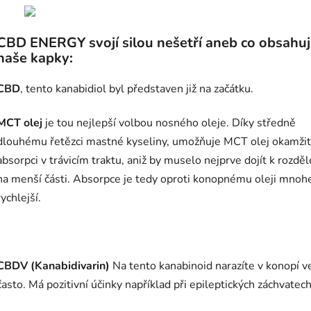
CBD ENERGY svojí silou nešetří aneb co obsahuj
naše kapky:
CBD
, tento kanabidiol byl představen již na začátku.
MCT olej
je tou nejlepší volbou nosného oleje. Díky středně
dlouhému řetězci mastné kyseliny, umožňuje MCT olej okamži
absorpci v trávicím traktu, aniž by muselo nejprve dojít k rozděl
na menší části. Absorpce je tedy oproti konopnému oleji mno
rychlejší.
CBDV (Kanabidivarin)
Na tento kanabinoid narazíte v konopí v
často. Má pozitivní účinky například při epileptických záchvatech