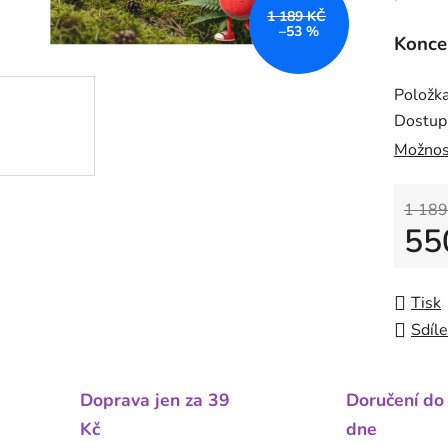
1 189 KČ
–53 %
Konce
Položk
Dostup
Možnos
1 189
55
Měrná
Tisk
Sdíle
Doprava jen za 39
Doručení do
Kč
dne