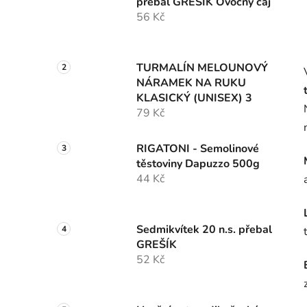
přebal GREŠÍK Ovocný čaj
56 Kč
TURMALÍN MELOUNOVÝ
NÁRAMEK NA RUKU
KLASICKÝ (UNISEX) 3
79 Kč
RIGATONI - Semolinové
těstoviny Dapuzzo 500g
44 Kč
Sedmikvítek 20 n.s. přebal
GREŠÍK
52 Kč