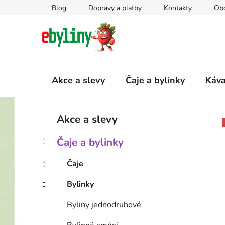
Přejít
Blog
Dopravy a platby
Kontakty
Ob
na
obsah
Akce a slevy
Čaje a bylinky
Káv
P
K
Přeskočit
Akce a slevy
a
kategorie
o
t
s
Čaje a bylinky
e
t
g
r
Čaje
o
a
r
Bylinky
i
n
e
n
Byliny jednodruhové
í