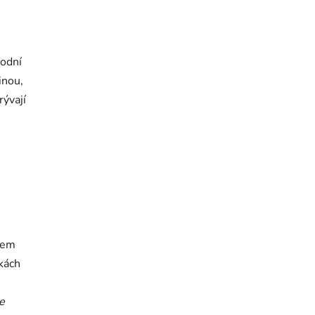
rodní
inou,
rývají
ohem
pkách
e