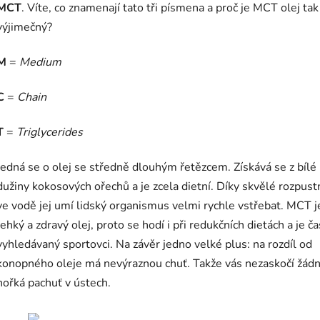
MCT
. Víte, co znamenají tato tři písmena a proč je MCT olej tak
výjimečný?
M
=
Medium
C
=
Chain
T
=
Triglycerides
Jedná se o olej se středně dlouhým řetězcem. Získává se z bílé
dužiny kokosových ořechů a je zcela dietní. Díky skvělé rozpust
ve vodě jej umí lidský organismus velmi rychle vstřebat. MCT j
lehký a zdravý olej, proto se hodí i při redukčních dietách a je č
vyhledávaný sportovci. Na závěr jedno velké plus: na rozdíl od
konopného oleje má nevýraznou chuť. Takže vás nezaskočí žád
hořká pachuť v ústech.