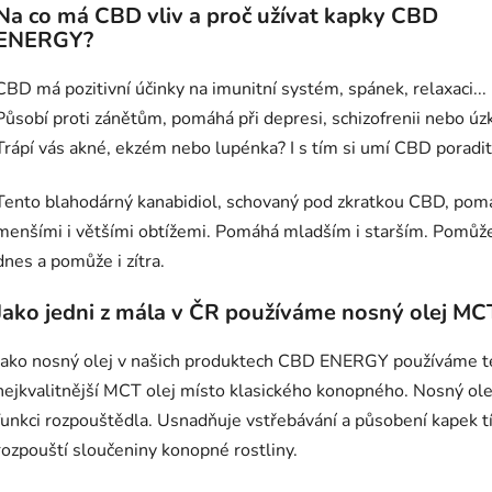
Na co má CBD vliv a proč užívat kapky CBD
ENERGY?
CBD má pozitivní účinky na imunitní systém, spánek, relaxaci...
Působí proti zánětům, pomáhá při depresi, schizofrenii nebo úzk
Trápí vás akné, ekzém nebo lupénka? I s tím si umí CBD poradit
Tento blahodárný kanabidiol, schovaný pod zkratkou CBD, pom
menšími i většími obtížemi. Pomáhá mladším i starším. Pomůž
dnes a pomůže i zítra.
Jako jedni z mála v ČR používáme nosný olej MC
Jako nosný olej v našich produktech CBD ENERGY používáme t
nejkvalitnější MCT olej místo klasického konopného. Nosný olej
funkci rozpouštědla. Usnadňuje vstřebávání a působení kapek t
rozpouští sloučeniny konopné rostliny.