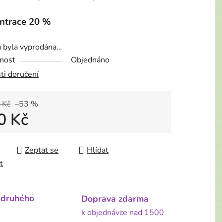
ntrace 20 %
a byla vyprodána…
nost
Objednáno
ti doručení
 Kč
–53 %
0 Kč
 cena:
Zeptat se
Hlídat
t
 druhého
Doprava zdarma
k objednávce nad 1500