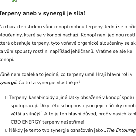
Terpeny aneb v synergii je síla!
Za charakteristickou vůni konopí mohou terpeny. Jedná se o pří
sloučeniny, které se v konopí nachází. Konopí není jedinou rostl
která obsahuje terpeny, tyto voňavé organické sloučeniny se sk
za vůní spousty rostlin, například jehličnanů. Vraťme se ale ke
konopí.
Vůně není zdaleka to jediné, co terpeny umí! Hrají hlavní roli v
synergii
. Co to ta synergie vlastně je?
Terpeny, kanabinoidy a jiné látky obsažené v konopí spolu
spolupracují. Díky této schopnosti jsou jejich účinky mn
větší a silnější. A to je ten hlavní důvod, proč v našich ka
CBD ENERGY terpeny nešetříme!
Někdy je tento typ synergie označován jako „
The Entourag