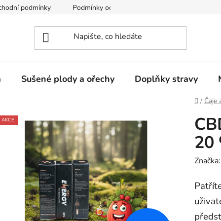
chodní podmínky
Podmínky ochrany osobních údajů
a
Sušené plody a ořechy
Doplňky stravy
Domů
/
Čaje 
CBD
AKCE
20
Značka
Patří
uživat
předst