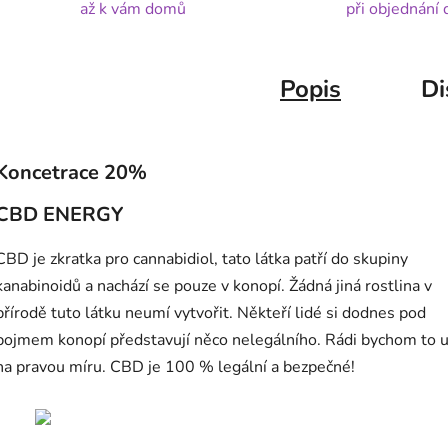
až k vám domů
při objednání
Popis
Di
Koncetrace 20%
CBD ENERGY
CBD je zkratka pro cannabidiol, tato látka patří do skupiny
kanabinoidů a nachází se pouze v konopí. Žádná jiná rostlina v
přírodě tuto látku neumí vytvořit. Někteří lidé si dodnes pod
pojmem konopí představují něco nelegálního. Rádi bychom to u
na pravou míru. CBD je 100 % legální a bezpečné!