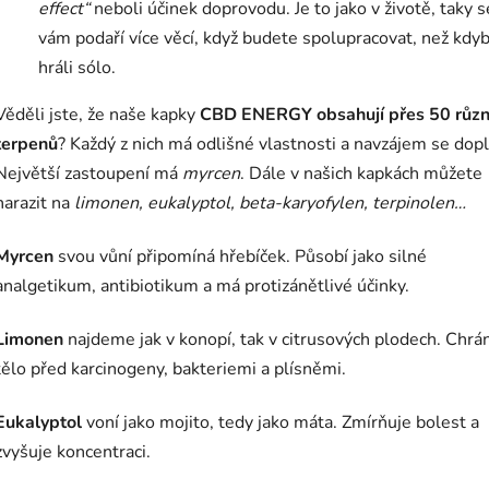
effect“
neboli účinek doprovodu. Je to jako v životě, taky s
vám podaří více věcí, když budete spolupracovat, než kdy
hráli sólo.
Věděli jste, že naše kapky
CBD ENERGY obsahují přes 50 růz
terpenů
? Každý z nich má odlišné vlastnosti a navzájem se dopl
Největší zastoupení má
myrcen
. Dále v našich kapkách můžete
narazit na
limonen, eukalyptol,
beta-karyofylen, terpinolen…
Myrcen
svou vůní připomíná hřebíček. Působí jako silné
analgetikum, antibiotikum a má protizánětlivé účinky.
Limonen
najdeme jak v konopí, tak v citrusových plodech. Chrán
tělo před karcinogeny, bakteriemi a plísněmi.
Eukalyptol
voní jako mojito, tedy jako máta. Zmírňuje bolest a
zvyšuje koncentraci.