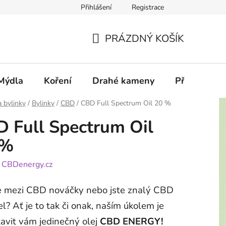
Přihlášení
Registrace
PRÁZDNÝ KOŠÍK
NÁKUPNÍ
KOŠÍK
Mýdla
Koření
Drahé kameny
Příslušenstv
a bylinky
/
Bylinky
/
CBD
/
CBD Full Spectrum Oil 20 %
 Full Spectrum Oil
 %
:
CBDenergy.cz
te mezi CBD nováčky nebo jste znalý CBD
el? Ať je to tak či onak, naším úkolem je
avit vám jedinečný olej
CBD ENERGY!