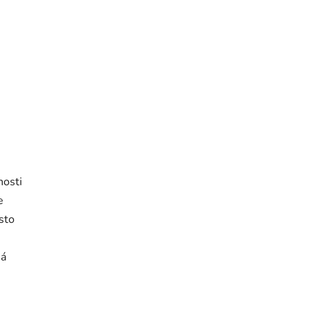
nosti
e
asto
ná