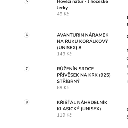
Hovězí natur - Jihočeské
Jerky
49 Kč
AVANTURIN NÁRAMEK
NA RUKU KORÁLKOVÝ
(UNISEX) 8
149 Kč
RŮŽENÍN SRDCE
PŘÍVĚSEK NA KRK (925)
STŘÍBRNÝ
69 Kč
KŘIŠŤÁL NÁHRDELNÍK
KLASICKÝ (UNISEX)
119 Kč