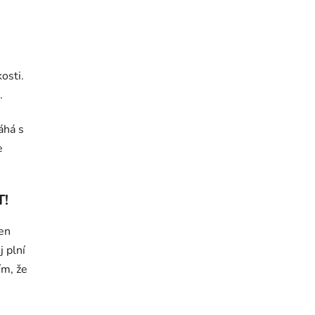
osti.
.
áhá s
e
T!
en
 plní
ím, že