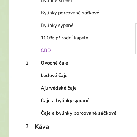
Bylinné směsi
p
a
Bylinky porcované sáčkové
n
Bylinky sypané
e
l
100% přírodní kapsle
CBD
Ovocné čaje
Ledové čaje
Ájurvédské čaje
Čaje a bylinky sypané
Čaje a bylinky porcované sáčkové
Káva