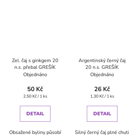
Zel. čaj s ginkgem 20
Argentinský černý čaj
n.s. přebal GREŠÍK
20 n.s. GREŠÍK
Objednáno
Objednáno
50 Kč
26 Kč
Měrná
Měrná
2,50 Kč / 1 ks
1,30 Kč / 1 ks
cena:
cena:
DETAIL
DETAIL
Obsažené byliny působí
Silný černý čaj plné chuti