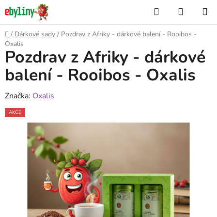
Přejít
Hledat
NÁKUP
na
KOŠÍK
obsah
Domů
/
Dárkové sady
/
Pozdrav z Afriky - dárkové balení - Rooibos -
Oxalis
Pozdrav z Afriky - dárkové
balení - Rooibos - Oxalis
Značka:
Oxalis
AKCE