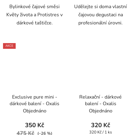
Bylinkové čajové směsi
Udělejte si doma vlastní
Květy života a Protistres v
čajovou degustaci na
dárkové taštičce.
profesionální úrovni.
AKCE
Exclusive pure mini -
Relaxační - dárkové
dárkové balení - Oxalis
balení - Oxalis
Objednáno
Objednáno
350 Kč
320 Kč
Měrná
475 Kč
320 Kč / 1 ks
(–26 %)