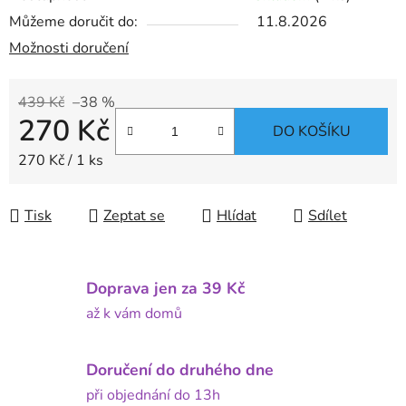
Můžeme doručit do:
11.8.2026
Možnosti doručení
439 Kč
–38 %
270 Kč
DO KOŠÍKU
Měrná cena:
270 Kč / 1 ks
Tisk
Zeptat se
Hlídat
Sdílet
Doprava jen za 39 Kč
až k vám domů
Doručení do druhého dne
při objednání do 13h