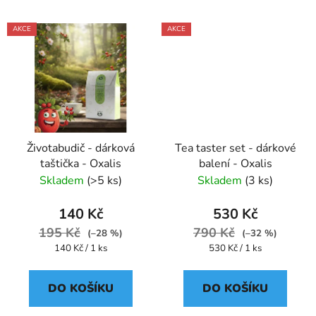
AKCE
AKCE
Životabudič - dárková
Tea taster set - dárkové
taštička - Oxalis
balení - Oxalis
Skladem
(>5 ks)
Skladem
(3 ks)
140 Kč
530 Kč
195 Kč
790 Kč
(–28 %)
(–32 %)
Měrná
Měrná
140 Kč / 1 ks
530 Kč / 1 ks
cena:
cena:
DO KOŠÍKU
DO KOŠÍKU