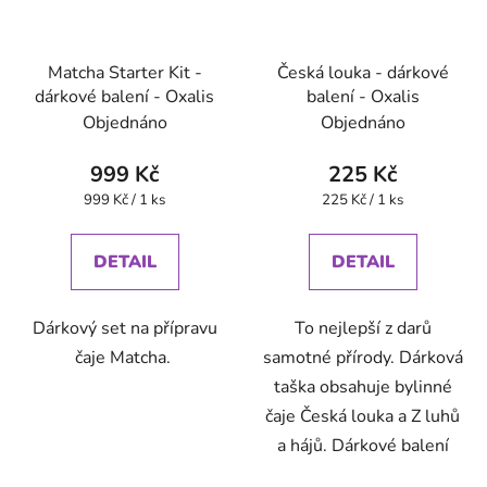
Matcha Starter Kit -
Česká louka - dárkové
dárkové balení - Oxalis
balení - Oxalis
Objednáno
Objednáno
999 Kč
225 Kč
Měrná
Měrná
999 Kč / 1 ks
225 Kč / 1 ks
cena:
cena:
DETAIL
DETAIL
Dárkový set na přípravu
To nejlepší z darů
čaje Matcha.
samotné přírody. Dárková
taška obsahuje bylinné
čaje Česká louka a Z luhů
a hájů. Dárkové balení