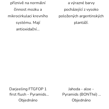
příznivě na normální
a výrazné barvy
činnost mozku a
pocházející z vysoko
mikrocirkulaci krevního
položených argentinských
systému. Mají
plantáží.
antioxidační...
Darjeeling FTGFOP 1
Jahoda - aloe -
first flush - Pyramids
Pyramids (BONThé) -
(BONThé) - Oxalis
Oxalis
Objednáno
Objednáno