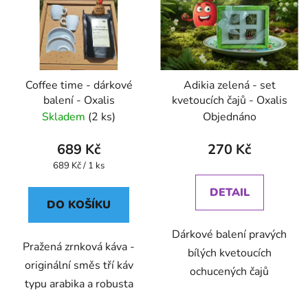
Coffee time - dárkové
Adikia zelená - set
balení - Oxalis
kvetoucích čajů - Oxalis
Skladem
(2 ks)
Objednáno
689 Kč
270 Kč
Měrná
689 Kč / 1 ks
cena:
DETAIL
DO KOŠÍKU
Dárkové balení pravých
Pražená zrnková káva -
bílých kvetoucích
originální směs tří káv
ochucených čajů
typu arabika a robusta