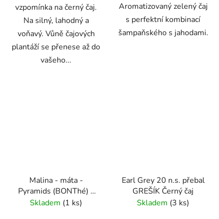
Aromatizovaný zelený čaj
vzpomínka na černý čaj.
s perfektní kombinací
Na silný, lahodný a
šampaňského s jahodami.
voňavý. Vůně čajových
plantáží se přenese až do
vašeho...
Malina - máta -
Earl Grey 20 n.s. přebal
Pyramids (BONThé) -
GREŠÍK Černý čaj
Oxalis
Skladem
(1 ks)
Skladem
(3 ks)