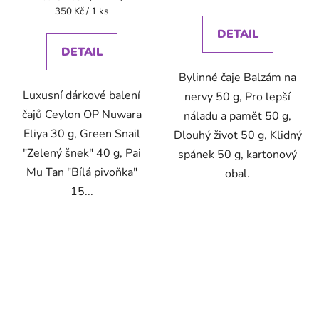
cena:
Měrná
350 Kč / 1 ks
cena:
DETAIL
DETAIL
Bylinné čaje Balzám na
Luxusní dárkové balení
nervy 50 g, Pro lepší
čajů Ceylon OP Nuwara
náladu a paměť 50 g,
Eliya 30 g, Green Snail
Dlouhý život 50 g, Klidný
"Zelený šnek" 40 g, Pai
spánek 50 g, kartonový
Mu Tan "Bílá pivoňka"
obal.
15...