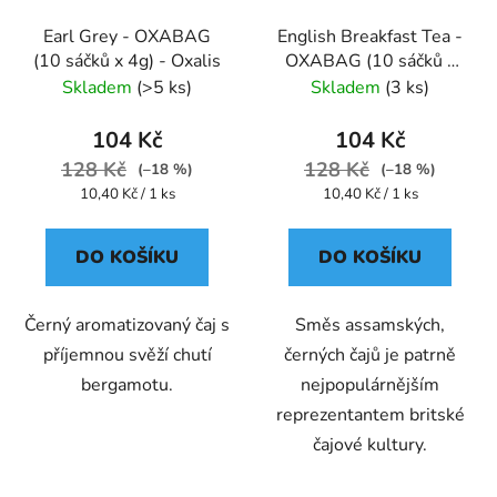
Earl Grey - OXABAG
English Breakfast Tea -
(10 sáčků x 4g) - Oxalis
OXABAG (10 sáčků x
4g) - Oxalis
Skladem
(>5 ks)
Skladem
(3 ks)
104 Kč
104 Kč
128 Kč
128 Kč
(–18 %)
(–18 %)
Měrná
Měrná
10,40 Kč / 1 ks
10,40 Kč / 1 ks
cena:
cena:
DO KOŠÍKU
DO KOŠÍKU
Černý aromatizovaný čaj s
Směs assamských,
příjemnou svěží chutí
černých čajů je patrně
bergamotu.
nejpopulárnějším
reprezentantem britské
čajové kultury.