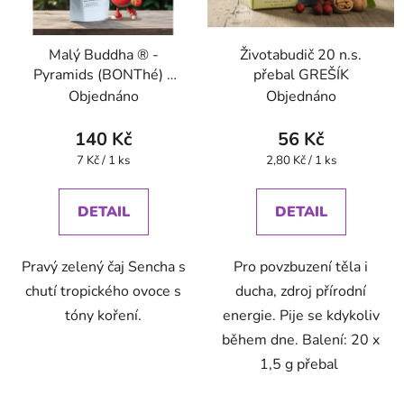
Malý Buddha ® -
Životabudič 20 n.s.
Pyramids (BONThé) -
přebal GREŠÍK
Oxalis
Objednáno
Objednáno
140 Kč
56 Kč
Měrná
Měrná
7 Kč / 1 ks
2,80 Kč / 1 ks
cena:
cena:
DETAIL
DETAIL
Pravý zelený čaj Sencha s
Pro povzbuzení těla i
chutí tropického ovoce s
ducha, zdroj přírodní
tóny koření.
energie. Pije se kdykoliv
během dne. Balení: 20 x
1,5 g přebal