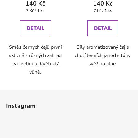
140 Kč
140 Kč
Měrná
Měrná
7 Kč / 1 ks
7 Kč / 1 ks
cena:
cena:
DETAIL
DETAIL
Směs černých čajů první
Bílý aromatizovaný čaj s
sklizně z různých zahrad
chutí lesních jahod s tóny
Darjeelingu. Květnatá
svěžího aloe.
vůně.
Z
á
Instagram
p
a
t
í