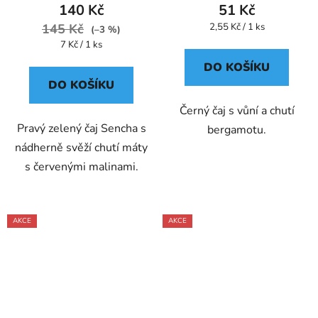
140 Kč
51 Kč
Měrná
145 Kč
2,55 Kč / 1 ks
(–3 %)
cena:
Měrná
7 Kč / 1 ks
cena:
DO KOŠÍKU
DO KOŠÍKU
Černý čaj s vůní a chutí
Pravý zelený čaj Sencha s
bergamotu.
nádherně svěží chutí máty
s červenými malinami.
AKCE
AKCE