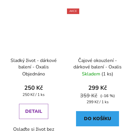
AKCE
Sladký život - dárkové
Čajové okouzlení -
balení - Oxalis
dárkové balení - Oxalis
Objednáno
Skladem
(1 ks)
250 Kč
299 Kč
Měrná
250 Kč / 1 ks
359 Kč
(–16 %)
cena:
Měrná
299 Kč / 1 ks
cena:
DETAIL
DO KOŠÍKU
Oslaďte si život bez