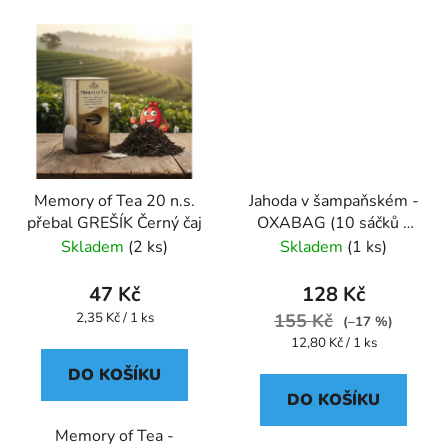
Memory of Tea 20 n.s.
Jahoda v šampaňském -
přebal GREŠÍK Černý čaj
OXABAG (10 sáčků x
4g) - Oxalis
Skladem
(2 ks)
Skladem
(1 ks)
47 Kč
128 Kč
Měrná
2,35 Kč / 1 ks
155 Kč
(–17 %)
cena:
Měrná
12,80 Kč / 1 ks
cena:
DO KOŠÍKU
DO KOŠÍKU
Memory of Tea -