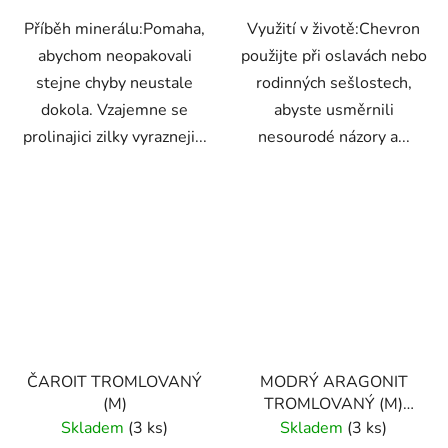
Příběh minerálu:Pomaha,
Využití v životě:Chevron
abychom neopakovali
použijte při oslavách nebo
stejne chyby neustale
rodinných sešlostech,
dokola. Vzajemne se
abyste usměrnili
prolinajici zilky vyrazneji...
nesourodé názory a...
ČAROIT TROMLOVANÝ
MODRÝ ARAGONIT
(M)
TROMLOVANÝ (M)
PÁKISTÁN
Skladem
(3 ks)
Skladem
(3 ks)