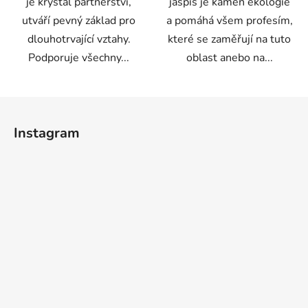
je krystal partnerství,
jaspis je kámen ekologie
utváří pevný základ pro
a pomáhá všem profesím,
dlouhotrvající vztahy.
které se zaměřují na tuto
Podporuje všechny...
oblast anebo na...
Z
á
Instagram
p
a
t
í