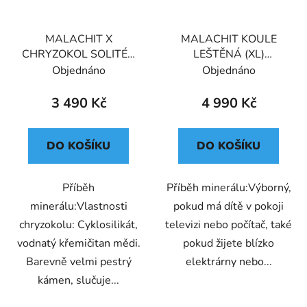
MALACHIT X
MALACHIT KOULE
CHRYZOKOL SOLITÉR
LEŠTĚNÁ (XL)
(XL) PREMIUM
PREMIUM 504g
Objednáno
Objednáno
MAROKO
3 490 Kč
4 990 Kč
DO KOŠÍKU
DO KOŠÍKU
Příběh
Příběh minerálu:Výborný,
minerálu:Vlastnosti
pokud má dítě v pokoji
chryzokolu: Cyklosilikát,
televizi nebo počítač, také
vodnatý křemičitan mědi.
pokud žijete blízko
Barevně velmi pestrý
elektrárny nebo...
kámen, slučuje...