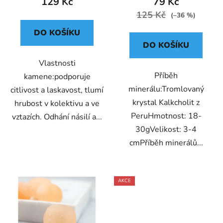
129 Kč
79 Kč
125 Kč
(–36 %)
DO KOŠÍKU
DO KOŠÍKU
Vlastnosti
Příběh
kamene:podporuje
minerálu:Tromlovaný
citlivost a laskavost, tlumí
krystal Kalkcholit z
hrubost v kolektivu a ve
PeruHmotnost: 18-
vztazích. Odhání násilí a...
30gVelikost: 3-4
cmPříběh minerálů...
AKCE