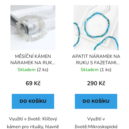
MĚSÍČNÍ KÁMEN
APATIT NÁRAMEK NA
NÁRAMEK NA RUKU
RUKU S FAZETAMI
KLASICKÝ (UNISEX)
(UNISEX) 6
Skladem
(2 ks)
Skladem
(1 ks)
69 Kč
290 Kč
DO KOŠÍKU
DO KOŠÍKU
Využití v životě: Klíčový
Využití v
kámen pro rituály, hlavně
životě:Mikroskopické