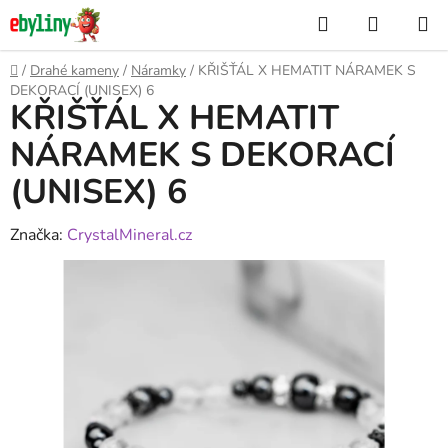
Přejít
Hledat
NÁKUP
na
KOŠÍK
obsah
Domů
/
Drahé kameny
/
Náramky
/
KŘIŠŤÁL X HEMATIT NÁRAMEK S
DEKORACÍ (UNISEX) 6
KŘIŠŤÁL X HEMATIT
NÁRAMEK S DEKORACÍ
(UNISEX) 6
Značka:
CrystalMineral.cz