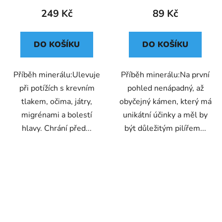
249 Kč
89 Kč
DO KOŠÍKU
DO KOŠÍKU
Příběh minerálu:Ulevuje
Příběh minerálu:Na první
při potížích s krevním
pohled nenápadný, až
tlakem, očima, játry,
obyčejný kámen, který má
migrénami a bolestí
unikátní účinky a měl by
hlavy. Chrání před...
být důležitým pilířem...