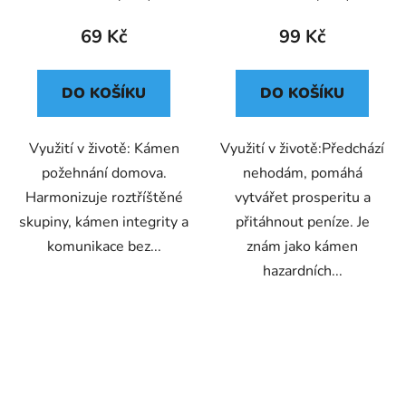
4
69 Kč
99 Kč
DO KOŠÍKU
DO KOŠÍKU
Využití v životě: Kámen
Využití v životě:Předchází
požehnání domova.
nehodám, pomáhá
Harmonizuje roztříštěné
vytvářet prosperitu a
skupiny, kámen integrity a
přitáhnout peníze. Je
komunikace bez...
znám jako kámen
hazardních...