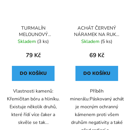
TURMALÍN
ACHÁT ČERVENÝ
MELOUNOVÝ
NÁRAMEK NA RUKU
NÁRAMEK NA RUKU
KLASICKÝ (UNISEX)
Skladem
(3 ks)
Skladem
(5 ks)
KLASICKÝ (UNISEX) 3
79 Kč
69 Kč
DO KOŠÍKU
DO KOŠÍKU
Vlastnosti kamenů:
Příběh
Křemičitan bóru a hliníku.
minerálu:Páskovaný achát
Existuje několik druhů,
je mocným ochranný
které řídí více čaker a
kámenem proti všem
skvěle se tak...
druhům negativity a také