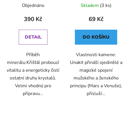
DEKORACÍ (UNISEX) 6
(UNISEX)
Objednáno
Skladem
(3 ks)
390 Kč
69 Kč
DETAIL
DO KOŠÍKU
Příběh
Vlastnosti kamene:
minerálu:Křišťál probouzí
Unakit přináší ojedinělé a
vitalitu a energeticky čistí
magické spojení
ostatní druhy krystalů.
mužského a ženského
Velmi vhodný pro
principu (Mars a Venuše),
přípravu...
přísluší...