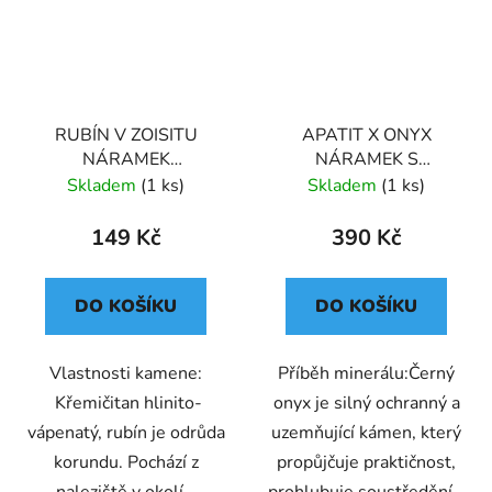
RUBÍN V ZOISITU
APATIT X ONYX
NÁRAMEK
NÁRAMEK S
KORÁLKOVÝ (UNISEX)
DEKORACÍ (UNISEX)
Skladem
(1 ks)
Skladem
(1 ks)
8
28
149 Kč
390 Kč
DO KOŠÍKU
DO KOŠÍKU
Vlastnosti kamene:
Příběh minerálu:Černý
Křemičitan hlinito-
onyx je silný ochranný a
vápenatý, rubín je odrůda
uzemňující kámen, který
korundu. Pochází z
propůjčuje praktičnost,