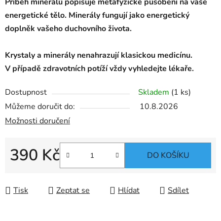
Příběh minerálů popisuje metafyzické působení na vaše
energetické tělo.
Minerály fungují jako energetický
doplněk vašeho duchovního života.
Krystaly a minerály nenahrazují klasickou medicínu.
V případě zdravotních potíží vždy vyhledejte lékaře.
Dostupnost
Skladem
(1 ks)
Můžeme doručit do:
10.8.2026
Možnosti doručení
390 Kč
DO KOŠÍKU
Měrná cena:
Tisk
Zeptat se
Hlídat
Sdílet