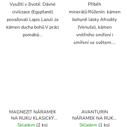
Využití v životě: Dávné
Příběh
civilizace (Egypťané)
minerálů:Růženín: kámen
považovali Lapis Lazuli za
bohyně lásky Afrodity
kámen ducha bohů.V práci
(Venuše), kámen
pomáhá...
vnitřního smíření i
smíření se světem....
MAGNEZIT NÁRAMEK
AVANTURIN
NA RUKU KLASICKÝ
NÁRAMEK NA RUKU
(UNISEX)
KORÁLKOVÝ (UNISEX)
Skladem
(2 ks)
Skladem
(1 ks)