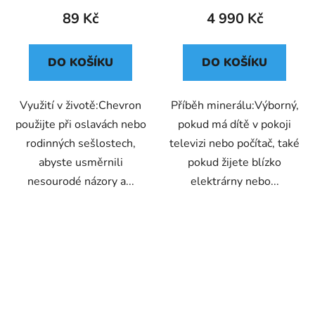
89 Kč
4 990 Kč
DO KOŠÍKU
DO KOŠÍKU
Využití v životě:Chevron
Příběh minerálu:Výborný,
použijte při oslavách nebo
pokud má dítě v pokoji
rodinných sešlostech,
televizi nebo počítač, také
abyste usměrnili
pokud žijete blízko
nesourodé názory a...
elektrárny nebo...