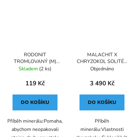
RODONIT
MALACHIT X
TROMLOVANÝ (M)
CHRYZOKOL SOLITÉR
PERU
(XL) PREMIUM
Skladem
(2 ks)
Objednáno
MAROKO
119 Kč
3 490 Kč
DO KOŠÍKU
DO KOŠÍKU
Příběh minerálu:Pomaha,
Příběh
abychom neopakovali
minerálu:Vlastnosti