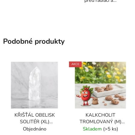
před radiací a...
Podobné produkty
AKCE
KŘIŠŤÁL OBELISK
KALKCHOLIT
SOLITÉR (XL)
TROMLOVANÝ (M)
PREMIUM BRAZÍLIE
PERU
Objednáno
Skladem
(>5 ks)