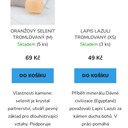
ORANŽOVÝ SELENIT
LAPIS LAZULI
TROMLOVANÝ (M)
TROMLOVANÝ (XS)
Skladem
(5 ks)
Skladem
(3 ks)
69 Kč
49 Kč
DO KOŠÍKU
DO KOŠÍKU
Vlastnosti kamene:
Příběh minerálu:Dávné
selenit je krystal
civilizace (Egypťané)
partnerství, utváří pevný
považovali Lapis Lazuli za
základ pro dlouhotrvající
kámen ducha bohů. V
vztahy. Podporuje
práci pomáhá