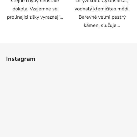
stejne chyby neustale
chryzokolu: Cyklosilikát,
dokola. Vzajemne se
vodnatý křemičitan mědi.
prolinajici zilky vyrazneji...
Barevně velmi pestrý
kámen, slučuje...
Z
á
Instagram
p
a
t
í