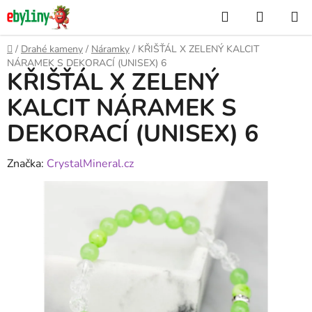
Přejít
Hledat
NÁKUP
na
KOŠÍK
obsah
Domů
/
Drahé kameny
/
Náramky
/
KŘIŠŤÁL X ZELENÝ KALCIT
NÁRAMEK S DEKORACÍ (UNISEX) 6
KŘIŠŤÁL X ZELENÝ
KALCIT NÁRAMEK S
DEKORACÍ (UNISEX) 6
Značka:
CrystalMineral.cz