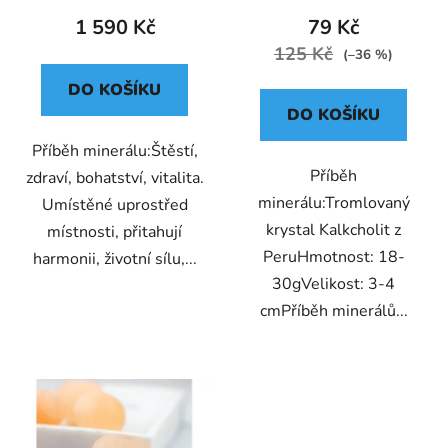
286G
1 590 Kč
79 Kč
125 Kč
(–36 %)
DO KOŠÍKU
DO KOŠÍKU
Příběh minerálu:Štěstí,
Příběh
zdraví, bohatství, vitalita.
minerálu:Tromlovaný
Umístěné uprostřed
krystal Kalkcholit z
místnosti, přitahují
PeruHmotnost: 18-
harmonii, životní sílu,...
30gVelikost: 3-4
cmPříběh minerálů...