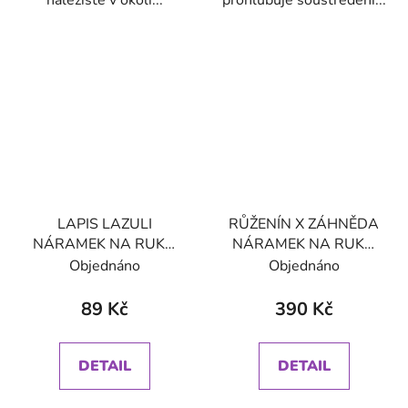
naleziště v okolí...
prohlubuje soustředění...
LAPIS LAZULI
RŮŽENÍN X ZÁHNĚDA
NÁRAMEK NA RUKU
NÁRAMEK NA RUKU
KLASICKÝ (UNISEX)
KORÁLKOVÝ S
Objednáno
Objednáno
DEKORACÍ (UNISEX) 6
89 Kč
390 Kč
DETAIL
DETAIL