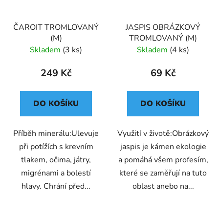
ČAROIT TROMLOVANÝ
JASPIS OBRÁZKOVÝ
(M)
TROMLOVANÝ (M)
Skladem
(3 ks)
Skladem
(4 ks)
249 Kč
69 Kč
DO KOŠÍKU
DO KOŠÍKU
Příběh minerálu:Ulevuje
Využití v životě:Obrázkový
při potížích s krevním
jaspis je kámen ekologie
tlakem, očima, játry,
a pomáhá všem profesím,
migrénami a bolestí
které se zaměřují na tuto
hlavy. Chrání před...
oblast anebo na...