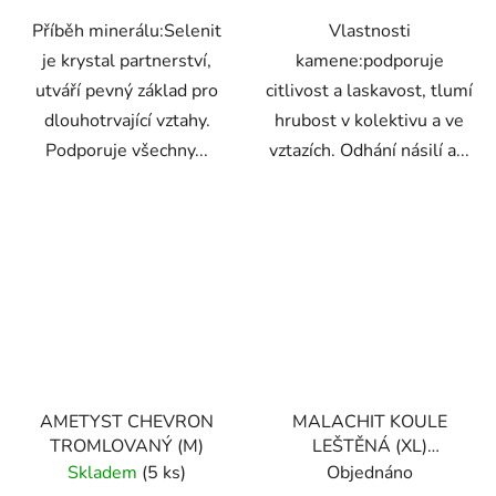
Příběh minerálu:Selenit
Vlastnosti
je krystal partnerství,
kamene:podporuje
utváří pevný základ pro
citlivost a laskavost, tlumí
dlouhotrvající vztahy.
hrubost v kolektivu a ve
Podporuje všechny...
vztazích. Odhání násilí a...
AMETYST CHEVRON
MALACHIT KOULE
TROMLOVANÝ (M)
LEŠTĚNÁ (XL)
PREMIUM 504g
Skladem
(5 ks)
Objednáno