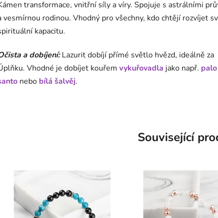
Kámen transformace, vnitřní síly a víry. Spojuje s astrálními pr
a vesmírnou rodinou. Vhodný pro všechny, kdo chtějí rozvíjet s
spirituální kapacitu.
Očista a dobíjení:
Lazurit dobíjí přímé světlo hvězd, ideálně za
Úplňku.
Vhodné je
dobíjet kouřem
vykuřovadla
jako např.
palo
santo
nebo
bílá šalvěj
.
Související pr