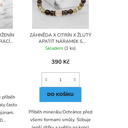
ŮŽENÍN
ZÁHNĚDA X CITRÍN X ŽLUTÝ
RACÍ
APATIT NÁRAMEK S
DEKORACÍ (UNISEX) 6
Skladem
(1 ks)
390 Kč
DO KOŠÍKU
e příběh
aly často
Příběh minerálu:Ochránce před
 význam.
všemi formami smůly. Slibuje
i...
lepší zítřky a světlo na konci