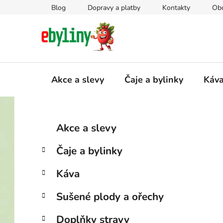
Přejít
Blog
Dopravy a platby
Kontakty
Ob
na
obsah
Akce a slevy
Čaje a bylinky
Káv
P
K
Přeskočit
Akce a slevy
a
kategorie
o
t
s
Čaje a bylinky
e
t
g
r
Káva
o
a
r
Sušené plody a ořechy
i
n
e
n
Doplňky stravy