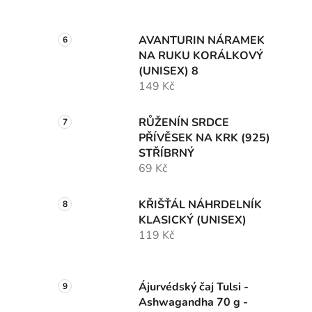
AVANTURIN NÁRAMEK
NA RUKU KORÁLKOVÝ
(UNISEX) 8
149 Kč
RŮŽENÍN SRDCE
PŘÍVĚSEK NA KRK (925)
STŘÍBRNÝ
69 Kč
KŘIŠŤÁL NÁHRDELNÍK
KLASICKÝ (UNISEX)
119 Kč
Ájurvédský čaj Tulsi -
Ashwagandha 70 g -