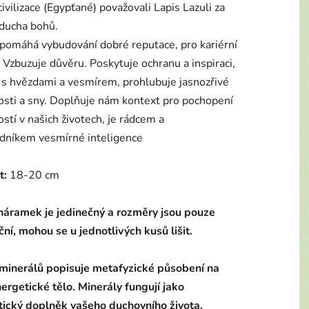
ivilizace (Egypťané) považovali Lapis Lazuli za
ducha bohů.
 pomáhá vybudování dobré reputace, pro kariérní
 Vzbuzuje důvěru. Poskytuje ochranu a inspiraci,
 s hvězdami a vesmírem, prohlubuje jasnozřivé
sti a sny. Doplňuje nám kontext pro pochopení
ostí v našich životech, je rádcem a
dníkem vesmírné inteligence
t:
18-20 cm
náramek je jedinečný a rozměry jsou pouze
ční, mohou se u jednotlivých kusů lišit.
 minerálů popisuje metafyzické působení na
ergetické tělo.
Minerály fungují jako
tický doplněk vašeho duchovního života.