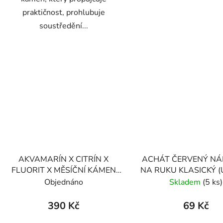
praktičnost, prohlubuje
soustředění...
AKVAMARÍN X CITRÍN X
ACHÁT ČERVENÝ N
FLUORIT X MĚSÍČNÍ KÁMEN
NA RUKU KLASICKÝ (
NÁRAMEK S DEKORACÍ
Objednáno
Skladem
(5 ks)
(UNISEX) 6
390 Kč
69 Kč