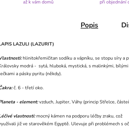
až k vám domů
při objednání
Popis
Di
LAPIS LAZULI (LAZURIT)
Vlastnosti:
hlinitokřemičitan sodíku a vápníku, se stopu síry a p
Královsky modrá - sytá, hluboká, mystická, s malinkými, bílými
tečkami a pásky pyritu (někdy).
Čakra:
č. 6 - třetí oko.
Planeta - element:
vzduch, Jupiter, Váhy (princip Střelce, částe
Léčivé vlastnosti:
mocný kámen na podporu léčby zraku, což
využívali již ve starověkém Egyptě. Ulevuje při problémech s o