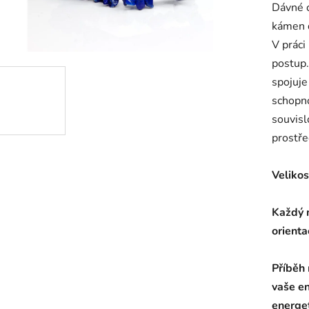
Dávné c
kámen 
V práci
postup.
spojuje
schopno
souvisl
prostře
Velikos
Každý 
orienta
Příběh
vaše en
energe