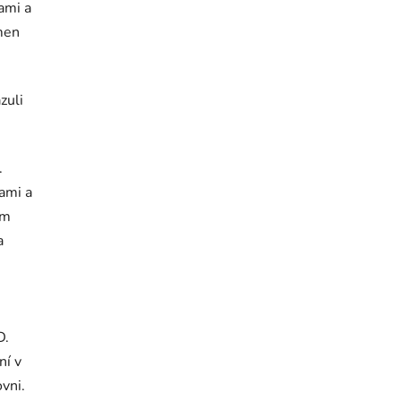
ami a
men
zuli
.
dami a
ám
a
D.
ní v
vni.