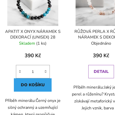
APATIT X ONYX NÁRAMEK S
RŮŽOVÁ PERLA X R
DEKORACÍ (UNISEX) 28
NÁRAMEK S DEKO
(UNISEX) 28
Skladem
(1 ks)
Objednáno
390 Kč
390 Kč
DETAIL
DO KOŠÍKU
Příběh minerálu:Jaký j
perel a růženínu? Kryst
Příběh minerálu:Černý onyx je
získávají metaforický
silný ochranný a uzemňující
Jejich vznik, barva č
kámen, který propůjčuje