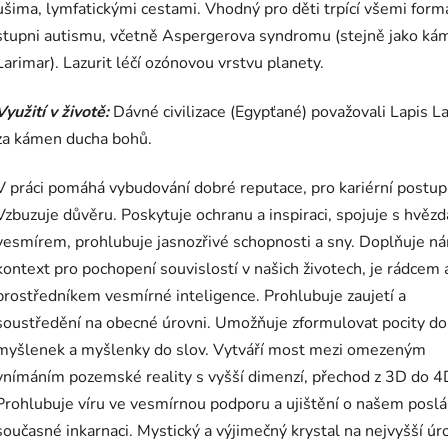
ušima, lymfatickými cestami. Vhodný pro děti trpící všemi form
stupni autismu, včetně Aspergerova syndromu (stejně jako ká
Larimar). Lazurit léčí ozónovou vrstvu planety.
Využití v životě:
Dávné civilizace (Egypťané) považovali Lapis La
za kámen ducha bohů.
V práci pomáhá vybudování dobré reputace, pro kariérní postup
Vzbuzuje důvěru. Poskytuje ochranu a inspiraci, spojuje s hvěz
vesmírem, prohlubuje jasnozřivé schopnosti a sny. Doplňuje n
kontext pro pochopení souvislostí v našich životech, je rádcem 
prostředníkem vesmírné inteligence. Prohlubuje zaujetí a
soustředění na obecné úrovni. Umožňuje zformulovat pocity do
myšlenek a myšlenky do slov. Vytváří most mezi omezeným
vnímáním pozemské reality s vyšší dimenzí, přechod z 3D do 4
Prohlubuje víru ve vesmírnou podporu a ujištění o našem poslá
současné inkarnaci. Mystický a výjimečný krystal na nejvyšší úro