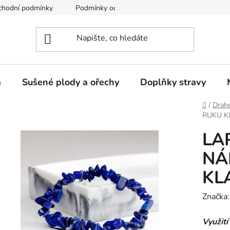
chodní podmínky
Podmínky ochrany osobních údajů
a
Sušené plody a ořechy
Doplňky stravy
Domů
/
Drah
RUKU K
LA
NÁ
KL
Značka
Využití 