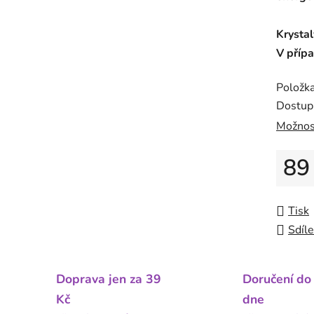
Krystal
V přípa
Položk
Dostup
Možnos
89
Měrná
Tisk
Sdíle
Doprava jen za 39
Doručení do
Kč
dne