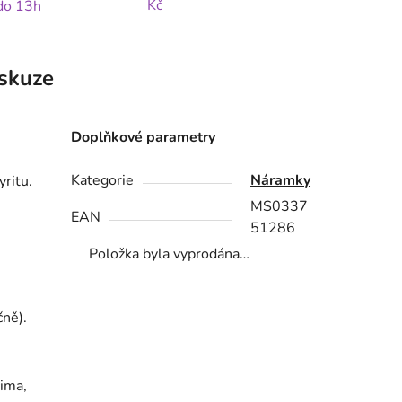
Kč
 do 13h
skuze
Doplňkové parametry
Kategorie
Náramky
yritu.
MS0337
EAN
51286
Položka byla vyprodána…
čně).
čima,