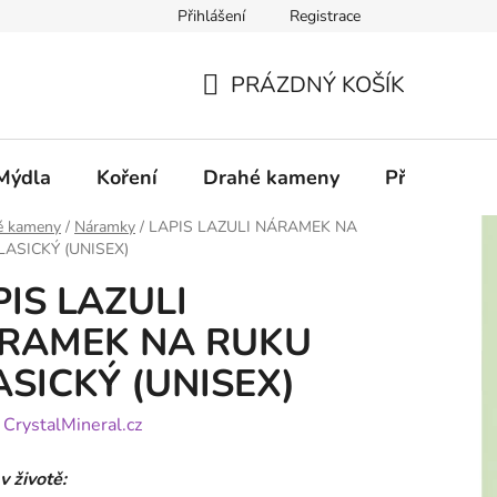
Přihlášení
Registrace
PRÁZDNÝ KOŠÍK
NÁKUPNÍ
KOŠÍK
Mýdla
Koření
Drahé kameny
Příslušenstv
é kameny
/
Náramky
/
LAPIS LAZULI NÁRAMEK NA
LASICKÝ (UNISEX)
PIS LAZULI
RAMEK NA RUKU
ASICKÝ (UNISEX)
:
CrystalMineral.cz
v životě: