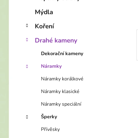
í
p
Mýdla
a
n
Koření
e
Drahé kameny
l
Dekorační kameny
Náramky
Náramky korálkové
Náramky klasické
Náramky speciální
Šperky
Přívěsky