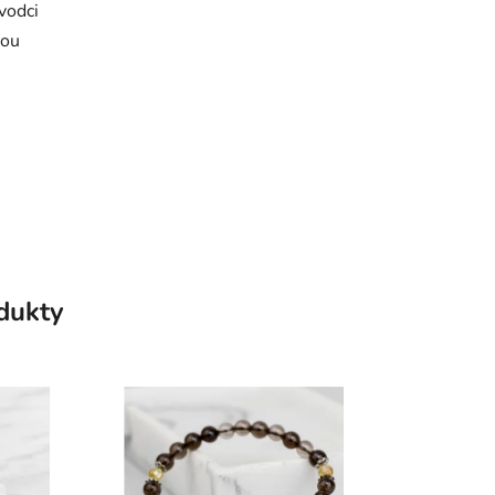
ůvodci
vou
odukty