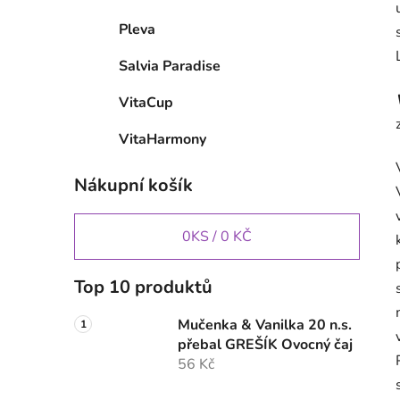
Pleva
Salvia Paradise
VitaCup
VitaHarmony
Nákupní košík
0
KS /
0 KČ
Top 10 produktů
Mučenka & Vanilka 20 n.s.
přebal GREŠÍK Ovocný čaj
56 Kč