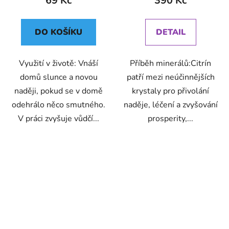
69 Kč
390 Kč
DO KOŠÍKU
DETAIL
Využití v životě: Vnáší
Příběh minerálů:Citrín
domů slunce a novou
patří mezi neúčinnějších
naději, pokud se v domě
krystaly pro přivolání
odehrálo něco smutného.
naděje, léčení a zvyšování
V práci zvyšuje vůdčí...
prosperity,...