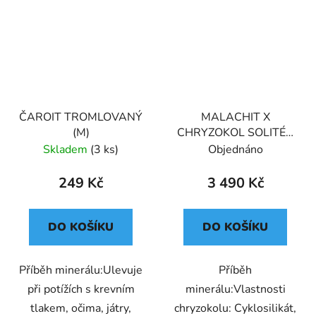
ČAROIT TROMLOVANÝ
MALACHIT X
(M)
CHRYZOKOL SOLITÉR
(XL) PREMIUM
Skladem
(3 ks)
Objednáno
MAROKO
249 Kč
3 490 Kč
DO KOŠÍKU
DO KOŠÍKU
Příběh minerálu:Ulevuje
Příběh
při potížích s krevním
minerálu:Vlastnosti
tlakem, očima, játry,
chryzokolu: Cyklosilikát,