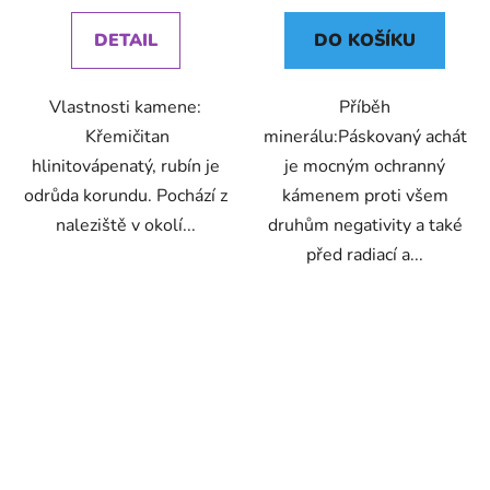
DETAIL
DO KOŠÍKU
Vlastnosti kamene:
Příběh
Křemičitan
minerálu:Páskovaný achát
hlinitovápenatý, rubín je
je mocným ochranný
odrůda korundu. Pochází z
kámenem proti všem
naleziště v okolí...
druhům negativity a také
před radiací a...