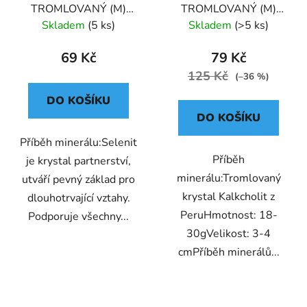
TROMLOVANÝ (M)
TROMLOVANÝ (M)
MAROKO
PERU
Skladem
(5 ks)
Skladem
(>5 ks)
69 Kč
79 Kč
125 Kč
(–36 %)
DO KOŠÍKU
DO KOŠÍKU
Příběh minerálu:Selenit
Příběh
je krystal partnerství,
minerálu:Tromlovaný
utváří pevný základ pro
krystal Kalkcholit z
dlouhotrvající vztahy.
PeruHmotnost: 18-
Podporuje všechny...
30gVelikost: 3-4
cmPříběh minerálů...