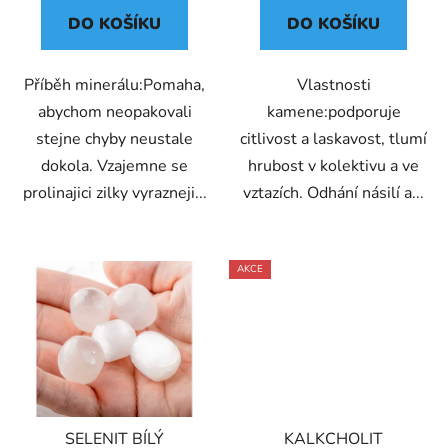
DO KOŠÍKU
DO KOŠÍKU
Příběh minerálu:Pomaha,
Vlastnosti
abychom neopakovali
kamene:podporuje
stejne chyby neustale
citlivost a laskavost, tlumí
dokola. Vzajemne se
hrubost v kolektivu a ve
prolinajici zilky vyrazneji...
vztazích. Odhání násilí a...
AKCE
SELENIT BÍLÝ
KALKCHOLIT