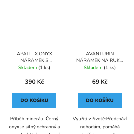
APATIT X ONYX
AVANTURIN
NÁRAMEK S
NÁRAMEK NA RUKU
DEKORACÍ (UNISEX)
KLASICKÝ (UNISEX)
Skladem
(1 ks)
Skladem
(1 ks)
28
390 Kč
69 Kč
DO KOŠÍKU
DO KOŠÍKU
Příběh minerálu:Černý
Využití v životě:Předchází
onyx je silný ochranný a
nehodám, pomáhá