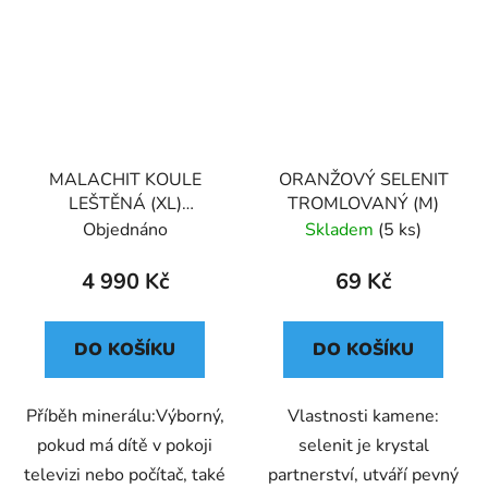
MALACHIT KOULE
ORANŽOVÝ SELENIT
LEŠTĚNÁ (XL)
TROMLOVANÝ (M)
PREMIUM 504g
Objednáno
Skladem
(5 ks)
4 990 Kč
69 Kč
DO KOŠÍKU
DO KOŠÍKU
Příběh minerálu:Výborný,
Vlastnosti kamene:
pokud má dítě v pokoji
selenit je krystal
televizi nebo počítač, také
partnerství, utváří pevný