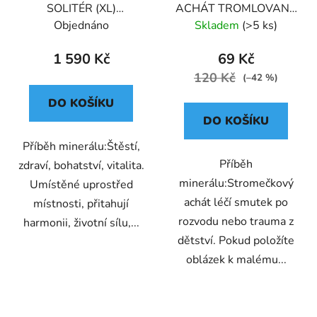
SOLITÉR (XL)
ACHÁT TROMLOVANÝ
PREMIUM BRAZÍLIE
(M)
Objednáno
Skladem
(>5 ks)
286G
1 590 Kč
69 Kč
120 Kč
(–42 %)
DO KOŠÍKU
DO KOŠÍKU
Příběh minerálu:Štěstí,
Příběh
zdraví, bohatství, vitalita.
minerálu:Stromečkový
Umístěné uprostřed
achát léčí smutek po
místnosti, přitahují
rozvodu nebo trauma z
harmonii, životní sílu,...
dětství. Pokud položíte
oblázek k malému...