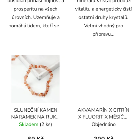
obsidián přináší hojnost a
minerálu:Křišťál probouzí
prosperitu na všech
vitalitu a energeticky čistí
úrovních. Uzemňuje a
ostatní druhy krystalů.
pomáhá lidem, kteří se...
Velmi vhodný pro
přípravu...
SLUNEČNÍ KÁMEN
AKVAMARÍN X CITRÍN
NÁRAMEK NA RUKU
X FLUORIT X MĚSÍČNÍ
KLASICKÝ (UNISEX)
KÁMEN NÁRAMEK S
Skladem
(2 ks)
Objednáno
DEKORACÍ (UNISEX) 6