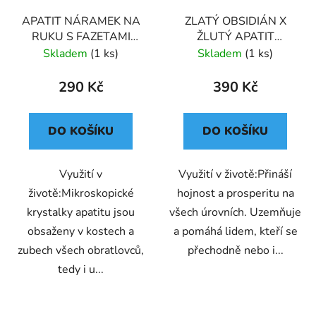
APATIT NÁRAMEK NA
ZLATÝ OBSIDIÁN X
RUKU S FAZETAMI
ŽLUTÝ APATIT
(UNISEX) 6
NÁRAMEK S
Skladem
(1 ks)
Skladem
(1 ks)
DEKORACÍ (UNISEX) 6
290 Kč
390 Kč
DO KOŠÍKU
DO KOŠÍKU
Využití v
Využití v životě:Přináší
životě:Mikroskopické
hojnost a prosperitu na
krystalky apatitu jsou
všech úrovních. Uzemňuje
obsaženy v kostech a
a pomáhá lidem, kteří se
zubech všech obratlovců,
přechodně nebo i...
tedy i u...