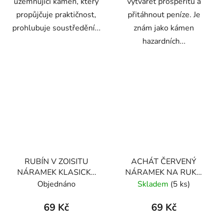
uzemňující kámen, který
vytvářet prosperitu a
propůjčuje praktičnost,
přitáhnout peníze. Je
prohlubuje soustředění...
znám jako kámen
hazardních...
RUBÍN V ZOISITU
ACHÁT ČERVENÝ
NÁRAMEK KLASICKÝ
NÁRAMEK NA RUKU
(UNISEX) TANZÁNIE
KLASICKÝ (UNISEX)
Objednáno
Skladem
(5 ks)
69 Kč
69 Kč