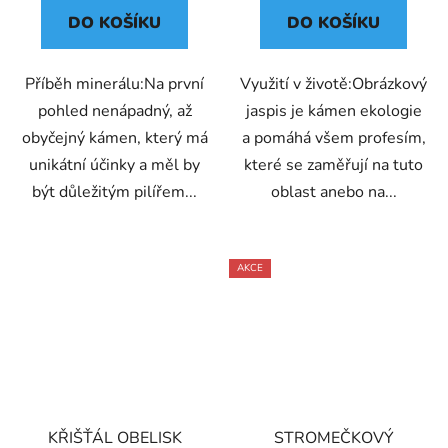
DO KOŠÍKU
DO KOŠÍKU
Příběh minerálu:Na první
Využití v životě:Obrázkový
pohled nenápadný, až
jaspis je kámen ekologie
obyčejný kámen, který má
a pomáhá všem profesím,
unikátní účinky a měl by
které se zaměřují na tuto
být důležitým pilířem...
oblast anebo na...
AKCE
KŘIŠŤÁL OBELISK
STROMEČKOVÝ