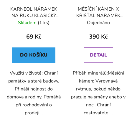
KARNEOL NÁRAMEK
MĚSÍČNÍ KÁMEN X
NA RUKU KLASICKÝ
KŘIŠŤÁL NÁRAMEK
(UNISEX)
NA RUKU KORÁLKOVÝ
Skladem
(1 ks)
Objednáno
(UNISEX) 6
69 Kč
390 Kč
DO KOŠÍKU
DETAIL
Využití v životě: Chrání
Příběh minerálů:Měsíční
památky a staré budovy.
kámen: Vyrovnává
Přináší hojnost do
rytmus, pokud někdo
domova a rodiny. Pomáhá
pracuje na směny anebo v
při rozhodování o
noci. Chrání
prodeji...
cestovatele,...