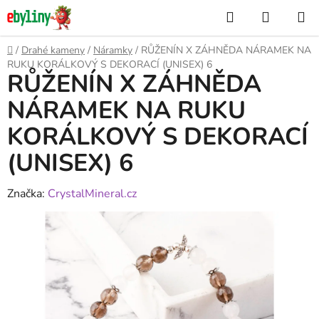
Přejít
Hledat
NÁKUP
na
KOŠÍK
obsah
Domů
/
Drahé kameny
/
Náramky
/
RŮŽENÍN X ZÁHNĚDA NÁRAMEK NA
RUKU KORÁLKOVÝ S DEKORACÍ (UNISEX) 6
RŮŽENÍN X ZÁHNĚDA
NÁRAMEK NA RUKU
KORÁLKOVÝ S DEKORACÍ
(UNISEX) 6
Značka:
CrystalMineral.cz