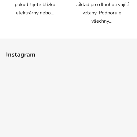
pokud žijete blízko
základ pro dlouhotrvající
elektrárny nebo...
vztahy. Podporuje
všechny...
Z
á
Instagram
p
a
t
í