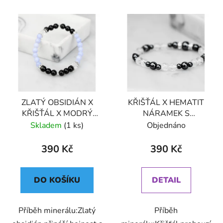
ZLATÝ OBSIDIÁN X
KŘIŠŤÁL X HEMATIT
KŘIŠŤÁL X MODRÝ
NÁRAMEK S
CHALCEDON
DEKORACÍ (UNISEX) 6
Skladem
(1 ks)
Objednáno
NÁRAMEK S
DEKORACÍ (UNISEX)6
390 Kč
390 Kč
DO KOŠÍKU
DETAIL
Příběh minerálu:Zlatý
Příběh