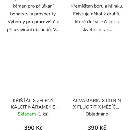
kámen pro přilákání
Křemičitan bóru a hliníku.
bohatství a prosperity.
Existuje několik druhů,
Výborný pro pracoviště a
které řídí více čaker a
při uzavírání obchodů. V...
skvěle se tak...
KŘIŠŤÁL X ZELENÝ
AKVAMARÍN X CITRÍN
KALCIT NÁRAMEK S
X FLUORIT X MĚSÍČNÍ
DEKORACÍ (UNISEX) 6
KÁMEN NÁRAMEK S
Skladem
(1 ks)
Objednáno
DEKORACÍ (UNISEX) 6
390 Kč
390 Kč