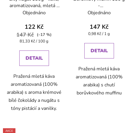
aromatizovaná, mletá -
-
Oxalis
káva,aromatizovaná,mletá
Objednáno
Objednáno
122 Kč
147 Kč
Měrná
147 Kč
0,98 Kč / 1 g
(–17 %)
cena:
Měrná
81,33 Kč / 100 g
cena:
DETAIL
DETAIL
Pražená mletá káva
Pražená mletá káva
aromatizovaná (100%
aromatizovaná (100%
arabika) s chutí
arabika) s aroma krémové
borůvkového muffinu
bílé čokolády a nugátu s
tóny pistácií a vanilky.
AKCE