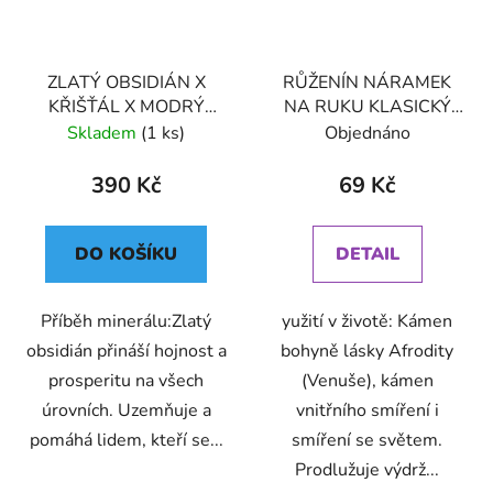
ZLATÝ OBSIDIÁN X
RŮŽENÍN NÁRAMEK
KŘIŠŤÁL X MODRÝ
NA RUKU KLASICKÝ
CHALCEDON
(UNISEX)
Skladem
(1 ks)
Objednáno
NÁRAMEK S
DEKORACÍ (UNISEX)6
390 Kč
69 Kč
DO KOŠÍKU
DETAIL
Příběh minerálu:Zlatý
yužití v životě: Kámen
obsidián přináší hojnost a
bohyně lásky Afrodity
prosperitu na všech
(Venuše), kámen
úrovních. Uzemňuje a
vnitřního smíření i
pomáhá lidem, kteří se...
smíření se světem.
Prodlužuje výdrž...