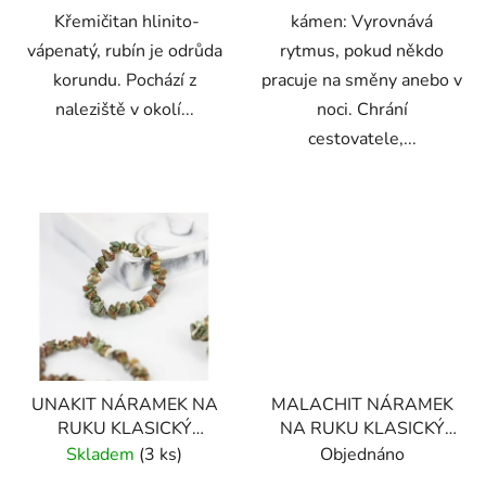
Křemičitan hlinito-
kámen: Vyrovnává
vápenatý, rubín je odrůda
rytmus, pokud někdo
korundu. Pochází z
pracuje na směny anebo v
naleziště v okolí...
noci. Chrání
cestovatele,...
UNAKIT NÁRAMEK NA
MALACHIT NÁRAMEK
RUKU KLASICKÝ
NA RUKU KLASICKÝ
(UNISEX)
(UNISEX)
Skladem
(3 ks)
Objednáno