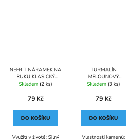
NEFRIT NÁRAMEK NA
TURMALÍN
RUKU KLASICKÝ
MELOUNOVÝ
(UNISEX)
NÁRAMEK NA RUKU
Skladem
(2 ks)
Skladem
(3 ks)
KLASICKÝ (UNISEX) 3
79 Kč
79 Kč
DO KOŠÍKU
DO KOŠÍKU
Využití v životě: Silný
Vlastnosti kamenů: