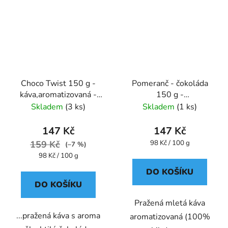
Choco Twist 150 g -
Pomeranč - čokoláda
káva,aromatizovaná -
150 g -
Oxalis
káva,aromatizovaná,mletá
Skladem
(3 ks)
Skladem
(1 ks)
- Oxalis
147 Kč
147 Kč
Měrná
159 Kč
98 Kč / 100 g
(–7 %)
cena:
Měrná
98 Kč / 100 g
cena:
DO KOŠÍKU
DO KOŠÍKU
Pražená mletá káva
...pražená káva s aroma
aromatizovaná (100%