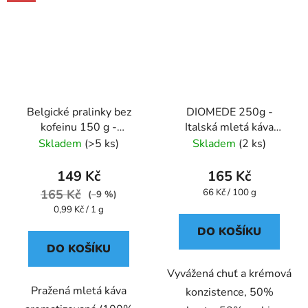
Belgické pralinky bez
DIOMEDE 250g -
kofeinu 150 g -
Italská mletá káva
káva,aromatizovaná,mletá
plechová dóza Caffe
Skladem
(>5 ks)
Skladem
(2 ks)
- Oxalis
Pompeii
149 Kč
165 Kč
Měrná
165 Kč
66 Kč / 100 g
(–9 %)
cena:
Měrná
0,99 Kč / 1 g
cena:
DO KOŠÍKU
DO KOŠÍKU
Vyvážená chuť a krémová
Pražená mletá káva
konzistence, 50%