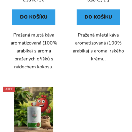
Měrná
Měrná
0,98 Kč / 1 g
0,98 Kč / 1 g
cena:
cena:
DO KOŠÍKU
DO KOŠÍKU
Pražená mletá káva
Pražená mletá káva
aromatizovaná (100%
aromatizovaná (100%
arabika) s aroma
arabika) s aroma irského
pražených oříšků s
krému.
nádechem kokosu.
AKCE