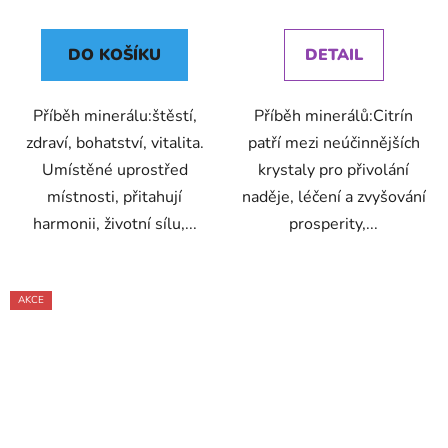
DO KOŠÍKU
DETAIL
Příběh minerálu:štěstí,
Příběh minerálů:Citrín
zdraví, bohatství, vitalita.
patří mezi neúčinnějších
Umístěné uprostřed
krystaly pro přivolání
místnosti, přitahují
naděje, léčení a zvyšování
harmonii, životní sílu,...
prosperity,...
AKCE