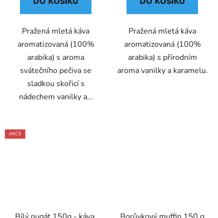
DO KOŠÍKU
DO KOŠÍKU
Pražená mletá káva
Pražená mletá káva
aromatizovaná (100%
aromatizovaná (100%
arabika) s aroma
arabika) s přírodním
svátečního pečiva se
aroma vanilky a karamelu.
sladkou skořicí s
nádechem vanilky a...
AKCE
Bílý nugát 150g - káva,
Borůvkový muffin 150 g