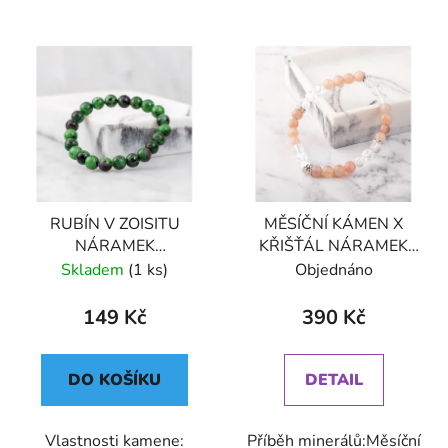
RUBÍN V ZOISITU
MĚSÍČNÍ KÁMEN X
NÁRAMEK
KŘIŠŤÁL NÁRAMEK
KORÁLKOVÝ (UNISEX)
NA RUKU KORÁLKOVÝ
Skladem
(1 ks)
Objednáno
8
(UNISEX) 6
149 Kč
390 Kč
DO KOŠÍKU
DETAIL
Vlastnosti kamene:
Příběh minerálů:Měsíční