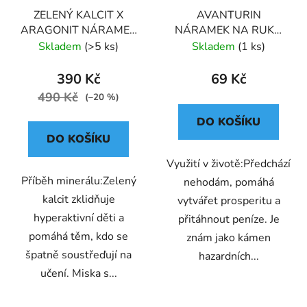
ZELENÝ KALCIT X
AVANTURIN
ARAGONIT NÁRAMEK
NÁRAMEK NA RUKU
KORÁLKOVÝ S
KLASICKÝ (UNISEX)
Skladem
(>5 ks)
Skladem
(1 ks)
DEKORACÍ (UNISEX) 6
390 Kč
69 Kč
490 Kč
(–20 %)
DO KOŠÍKU
DO KOŠÍKU
Využití v životě:Předchází
Příběh minerálu:Zelený
nehodám, pomáhá
kalcit zklidňuje
vytvářet prosperitu a
hyperaktivní děti a
přitáhnout peníze. Je
pomáhá těm, kdo se
znám jako kámen
špatně soustřeďují na
hazardních...
učení. Miska s...