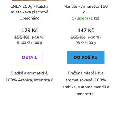
ENEA 250g - Italská
Mandle - Amaretto 150
mletá káva plechová
g -
dóza Caffe Pompeii
káva,aromatizovaná,mletá
Objednáno
Skladem
(1 ks)
- Oxalis
129 Kč
147 Kč
155 Kč
165 Kč
(–16 %)
(–10 %)
Měrná
Měrná
51,60 Kč / 100 g
98 Kč / 100 g
cena:
cena:
DETAIL
DO KOŠÍKU
Sladká a aromatická,
Pražená mletá káva
100% Arabica, intenzita 6
aromatizovaná (100%
arabika) s aroma mandlí a
amaretta.