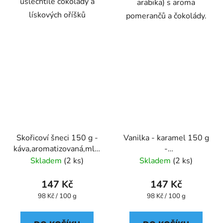
ušlechtilé čokolády a
arabika) s aroma
lískových oříšků
pomerančů a čokolády.
Skořicoví šneci 150 g -
Vanilka - karamel 150 g
káva,aromatizovaná,mletá
-
- Oxalis
káva,aromatizovaná,mletá
Skladem
(2 ks)
Skladem
(2 ks)
- Oxalis
147 Kč
147 Kč
Měrná
Měrná
98 Kč / 100 g
98 Kč / 100 g
cena:
cena: