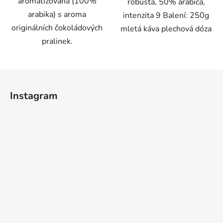
aromatizovaná (100%
robusta, 50% arabica,
arabika) s aroma
intenzita 9 Balení: 250g
originálních čokoládových
mletá káva plechová dóza
pralinek.
Z
á
Instagram
p
a
t
í