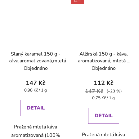
AKCE
Slaný karamel 150 g -
Alžírská 150 g - káva,
káva,aromatizovaná,mletá
aromatizovaná, mletá -
Oxalis
Objednáno
Objednáno
147 Kč
112 Kč
Měrná
0,98 Kč / 1 g
147 Kč
(–23 %)
cena:
Měrná
0,75 Kč / 1 g
cena:
DETAIL
DETAIL
Pražená mletá káva
Pražená mletá káva
aromatizovaná (100%