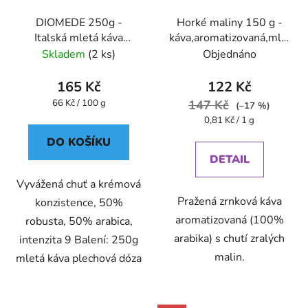
DIOMEDE 250g -
Horké maliny 150 g -
Italská mletá káva
káva,aromatizovaná,mletá
plechová dóza Caffe
- Oxalis
Skladem
(2 ks)
Objednáno
Pompeii
165 Kč
122 Kč
Měrná
66 Kč / 100 g
147 Kč
(–17 %)
cena:
Měrná
0,81 Kč / 1 g
cena:
DO KOŠÍKU
DETAIL
Vyvážená chuť a krémová
Pražená zrnková káva
konzistence, 50%
aromatizovaná (100%
robusta, 50% arabica,
arabika) s chutí zralých
intenzita 9 Balení: 250g
malin.
mletá káva plechová dóza