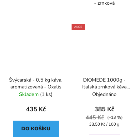
- zrnková
AKCE
Švýcarská - 0,5 kg káva,
DIOMEDE 1000g -
aromatizovaná - Oxalis
Italská zrnková káva
Caffe Pompeii
Skladem
(1 ks)
Objednáno
435 Kč
385 Kč
445 Kč
(–13 %)
Měrná
38,50 Kč / 100 g
DO KOŠÍKU
cena: