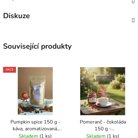
Diskuze
Související produkty
AKCE
Pumpkin spice 150 g -
Pomeranč - čokoláda
káva, aromatizovaná,
150 g -
mletá - Oxalis
káva,aromatizovaná,mletá
Skladem
(1 ks)
Skladem
(1 ks)