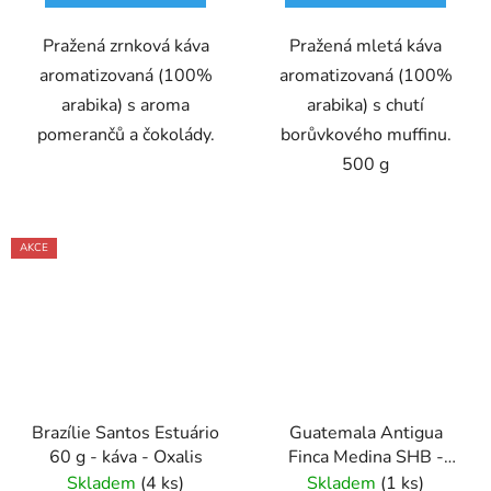
Pražená zrnková káva
Pražená mletá káva
aromatizovaná (100%
aromatizovaná (100%
arabika) s aroma
arabika) s chutí
pomerančů a čokolády.
borůvkového muffinu.
500 g
AKCE
Brazílie Santos Estuário
Guatemala Antigua
60 g - káva - Oxalis
Finca Medina SHB -
káva 0,5 kg - Oxalis
Skladem
(4 ks)
Skladem
(1 ks)