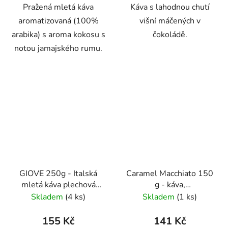
Pražená mletá káva
Káva s lahodnou chutí
aromatizovaná (100%
višní máčených v
arabika) s aroma kokosu s
čokoládě.
notou jamajského rumu.
GIOVE 250g - Italská
Caramel Macchiato 150
mletá káva plechová
g - káva,
dóza Caffe Pompeii
aromatizovaná,mletá -
Skladem
(4 ks)
Skladem
(1 ks)
Oxalis
155 Kč
141 Kč