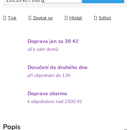
Měrná cena:
153,33 Kč / 100 g
Tisk
Zeptat se
Hlídat
Sdílet
Doprava jen za 39 Kč
až k vám domů
Doručení do druhého dne
při objednání do 13h
Doprava zdarma
k objednávce nad 1500 Kč
Popis