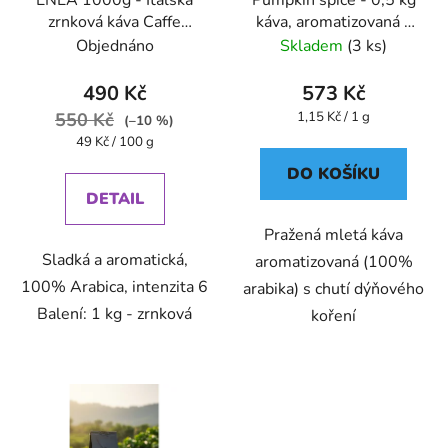
ENEA 1000g - Italská
Pumpkin spice - 0,5 kg
zrnková káva Caffe
káva, aromatizovaná -
Pompeii
Oxalis
Objednáno
Skladem
(3 ks)
490 Kč
573 Kč
Měrná
550 Kč
1,15 Kč / 1 g
(–10 %)
cena:
Měrná
49 Kč / 100 g
cena:
DO KOŠÍKU
DETAIL
Pražená mletá káva
Sladká a aromatická,
aromatizovaná (100%
100% Arabica, intenzita 6
arabika) s chutí dýňového
Balení: 1 kg - zrnková
koření