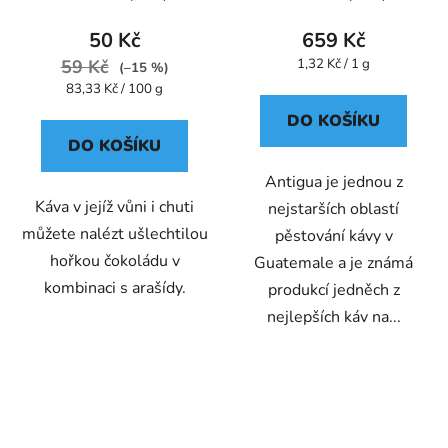
50 Kč
659 Kč
Měrná
59 Kč
1,32 Kč / 1 g
(–15 %)
cena:
Měrná
83,33 Kč / 100 g
cena:
DO KOŠÍKU
DO KOŠÍKU
Antigua je jednou z
Káva v jejíž vůni i chuti
nejstarších oblastí
můžete nalézt ušlechtilou
pěstování kávy v
hořkou čokoládu v
Guatemale a je známá
kombinaci s arašídy.
produkcí jedněch z
nejlepších káv na...