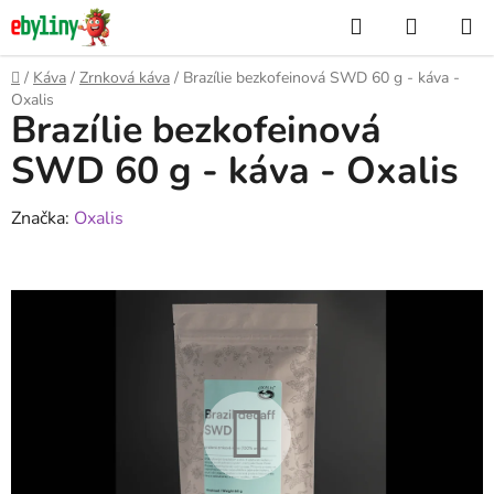
Přejít
Hledat
NÁKUP
na
KOŠÍK
obsah
Domů
/
Káva
/
Zrnková káva
/
Brazílie bezkofeinová SWD 60 g - káva -
Oxalis
Brazílie bezkofeinová
SWD 60 g - káva - Oxalis
Značka:
Oxalis