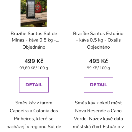
Brazílie Santos Sul de
Brazílie Santos Estuário
Minas - káva 0,5 kg -
- káva 0,5 kg - Oxalis
Oxalis
Objednáno
Objednáno
499 Kč
495 Kč
Měrná
Měrná
99,80 Kč / 100 g
99 Kč / 100 g
cena:
cena:
DETAIL
DETAIL
Směs káv z farem
Směs káv z okolí měst
Capoeira a Colonia dos
Nova Resende a Cabo
Pinheiros, které se
Verde. Název kávě dala
nacházejí v regionu Sul de
městská čtvrť Estuário v