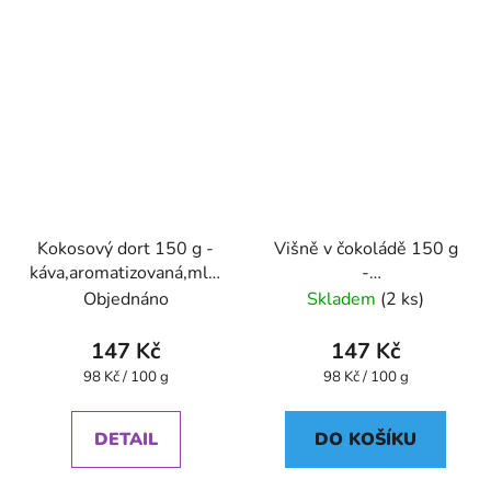
Kokosový dort 150 g -
Višně v čokoládě 150 g
káva,aromatizovaná,mletá
-
- Oxalis
káva,aromatizovaná,mletá
Objednáno
Skladem
(2 ks)
- Oxalis
147 Kč
147 Kč
Měrná
Měrná
98 Kč / 100 g
98 Kč / 100 g
cena:
cena:
DETAIL
DO KOŠÍKU