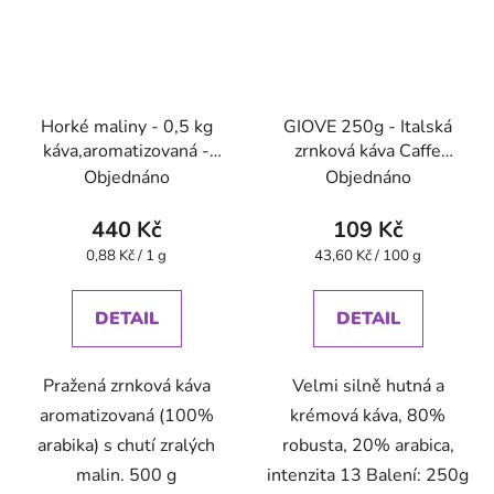
Horké maliny - 0,5 kg
GIOVE 250g - Italská
káva,aromatizovaná -
zrnková káva Caffe
Oxalis
Pompeii
Objednáno
Objednáno
440 Kč
109 Kč
Měrná
Měrná
0,88 Kč / 1 g
43,60 Kč / 100 g
cena:
cena:
DETAIL
DETAIL
Pražená zrnková káva
Velmi silně hutná a
aromatizovaná (100%
krémová káva, 80%
arabika) s chutí zralých
robusta, 20% arabica,
malin. 500 g
intenzita 13 Balení: 250g