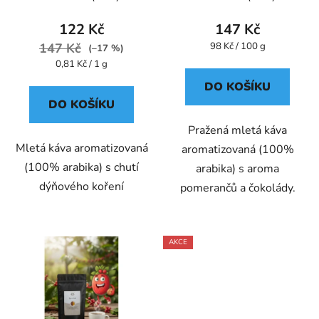
- Oxalis
122 Kč
147 Kč
Měrná
147 Kč
98 Kč / 100 g
(–17 %)
cena:
Měrná
0,81 Kč / 1 g
cena:
DO KOŠÍKU
DO KOŠÍKU
Pražená mletá káva
Mletá káva aromatizovaná
aromatizovaná (100%
(100% arabika) s chutí
arabika) s aroma
dýňového koření
pomerančů a čokolády.
AKCE