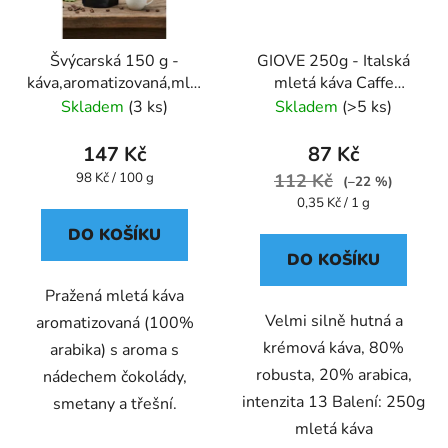
Švýcarská 150 g -
GIOVE 250g - Italská
káva,aromatizovaná,mletá
mletá káva Caffe
- Oxalis
Pompeii
Skladem
(3 ks)
Skladem
(>5 ks)
147 Kč
87 Kč
Měrná
98 Kč / 100 g
112 Kč
(–22 %)
cena:
Měrná
0,35 Kč / 1 g
cena:
DO KOŠÍKU
DO KOŠÍKU
Pražená mletá káva
Velmi silně hutná a
aromatizovaná (100%
krémová káva, 80%
arabika) s aroma s
robusta, 20% arabica,
nádechem čokolády,
intenzita 13 Balení: 250g
smetany a třešní.
mletá káva