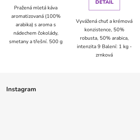
DETAIL
Pražená mletá káva
aromatizovaná (100%
Vyvážená chuť a krémová
arabika) s aroma s
konzistence, 50%
nádechem čokolády,
robusta, 50% arabica,
smetany a třešní. 500 g
intenzita 9 Balení: 1 kg -
zrnková
Z
á
Instagram
p
a
t
í