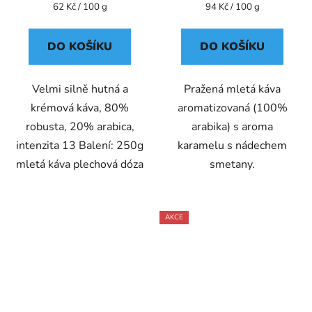
Měrná
Měrná
62 Kč / 100 g
94 Kč / 100 g
cena:
cena:
DO KOŠÍKU
DO KOŠÍKU
Velmi silně hutná a
Pražená mletá káva
krémová káva, 80%
aromatizovaná (100%
robusta, 20% arabica,
arabika) s aroma
intenzita 13 Balení: 250g
karamelu s nádechem
mletá káva plechová dóza
smetany.
AKCE