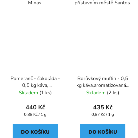
Minas.
přístavním městě Santos.
Pomeranč - čokoláda -
Borůvkový muffin - 0,5
0,5 kg káva,
kg káva,aromatizovaná -
aromatizovaná - Oxalis
Oxalis
Skladem
(1 ks)
Skladem
(2 ks)
440 Kč
435 Kč
Měrná
Měrná
0,88 Kč / 1 g
0,87 Kč / 1 g
cena:
cena:
DO KOŠÍKU
DO KOŠÍKU