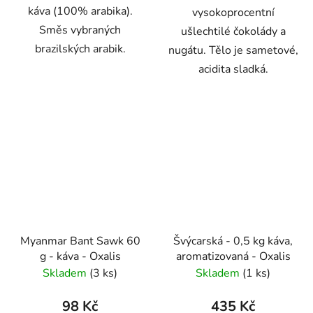
káva (100% arabika).
vysokoprocentní
Směs vybraných
ušlechtilé čokolády a
brazilských arabik.
nugátu. Tělo je sametové,
acidita sladká.
Myanmar Bant Sawk 60
Švýcarská - 0,5 kg káva,
g - káva - Oxalis
aromatizovaná - Oxalis
Skladem
(3 ks)
Skladem
(1 ks)
98 Kč
435 Kč