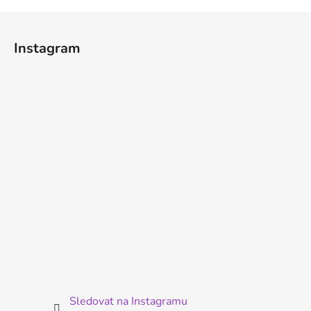
Z
á
Instagram
p
a
t
í
Sledovat na Instagramu