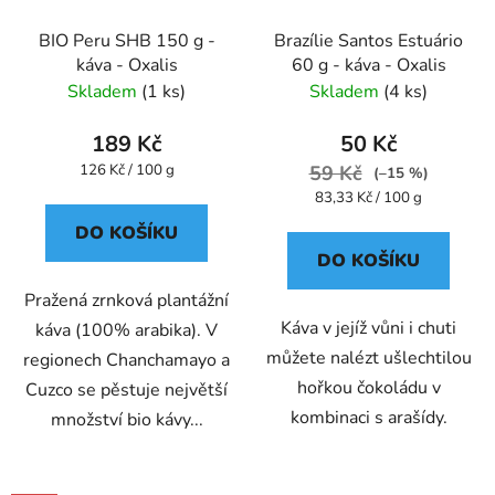
BIO Peru SHB 150 g -
Brazílie Santos Estuário
káva - Oxalis
60 g - káva - Oxalis
Skladem
(1 ks)
Skladem
(4 ks)
189 Kč
50 Kč
Měrná
126 Kč / 100 g
59 Kč
(–15 %)
cena:
Měrná
83,33 Kč / 100 g
cena:
DO KOŠÍKU
DO KOŠÍKU
Pražená zrnková plantážní
Káva v jejíž vůni i chuti
káva (100% arabika). V
můžete nalézt ušlechtilou
regionech Chanchamayo a
hořkou čokoládu v
Cuzco se pěstuje největší
kombinaci s arašídy.
množství bio kávy...