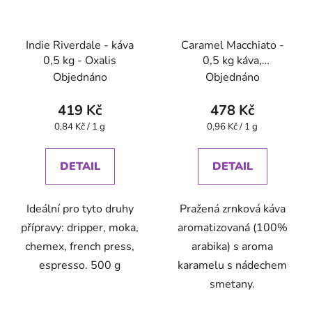
Indie Riverdale - káva
Caramel Macchiato -
0,5 kg - Oxalis
0,5 kg káva,
aromatizovaná - Oxalis
Objednáno
Objednáno
419 Kč
478 Kč
Měrná
Měrná
0,84 Kč / 1 g
0,96 Kč / 1 g
cena:
cena:
DETAIL
DETAIL
Ideální pro tyto druhy
Pražená zrnková káva
přípravy: dripper, moka,
aromatizovaná (100%
chemex, french press,
arabika) s aroma
espresso. 500 g
karamelu s nádechem
smetany.