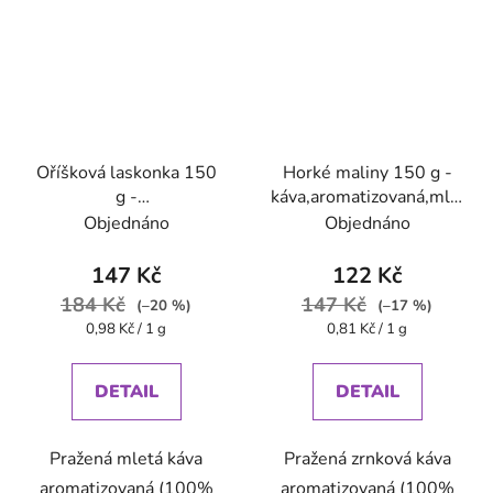
Oříšková laskonka 150
Horké maliny 150 g -
g -
káva,aromatizovaná,mletá
káva,aromatizovaná,mletá
- Oxalis
Objednáno
Objednáno
147 Kč
122 Kč
184 Kč
147 Kč
(–20 %)
(–17 %)
Měrná
Měrná
0,98 Kč / 1 g
0,81 Kč / 1 g
cena:
cena:
DETAIL
DETAIL
Pražená mletá káva
Pražená zrnková káva
aromatizovaná (100%
aromatizovaná (100%