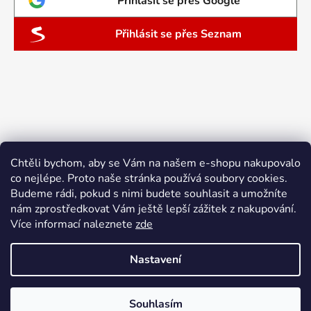
Přihlásit se přes Google
Přihlásit se přes Seznam
Chtěli bychom, aby se Vám na našem e-shopu nakupovalo
co nejlépe. Proto naše stránka používá soubory cookies.
Budeme rádi, pokud s nimi budete souhlasit a umožníte
nám zprostředkovat Vám ještě lepší zážitek z nakupování.
Více informací naleznete
zde
Nastavení
Vytvořil Shoptet
Souhlasím
Copyright 2026
ebyliny.cz
. Všechna práva vyhrazena.