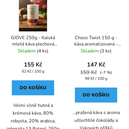
GIOVE 250g - Italská
Choco Twist 150 g -
mletá káva plechová
káva,aromatizovaná -
dóza Caffe Pompeii
Oxalis
Skladem
(4 ks)
Skladem
(3 ks)
155 Kč
147 Kč
Měrná
62 Kč / 100 g
159 Kč
(–7 %)
cena:
Měrná
98 Kč / 100 g
cena:
DO KOŠÍKU
DO KOŠÍKU
Velmi silně hutná a
...pražená káva s aroma
krémová káva, 80%
ušlechtilé čokolády a
robusta, 20% arabica,
lískových oříšků
intenzita 13 Balení: 250g