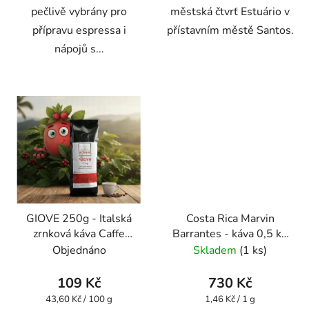
pečlivě vybrány pro
městská čtvrť Estuário v
přípravu espressa i
přístavním městě Santos.
nápojů s...
GIOVE 250g - Italská
Costa Rica Marvin
zrnková káva Caffe
Barrantes - káva 0,5 kg
Pompeii
- Oxalis
Objednáno
Skladem
(1 ks)
109 Kč
730 Kč
Měrná
Měrná
43,60 Kč / 100 g
1,46 Kč / 1 g