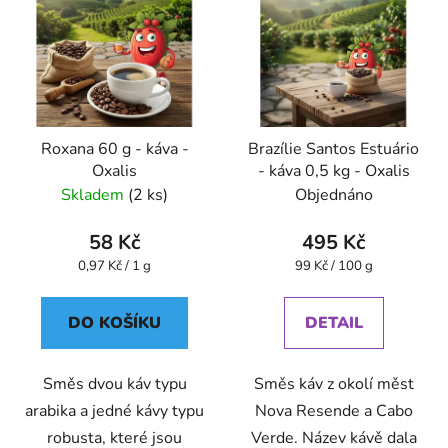
Roxana 60 g - káva -
Brazílie Santos Estuário
Oxalis
- káva 0,5 kg - Oxalis
Skladem
(2 ks)
Objednáno
58 Kč
495 Kč
Měrná
Měrná
0,97 Kč / 1 g
99 Kč / 100 g
cena:
cena:
DO KOŠÍKU
DETAIL
Směs dvou káv typu
Směs káv z okolí měst
arabika a jedné kávy typu
Nova Resende a Cabo
robusta, které jsou
Verde. Název kávě dala