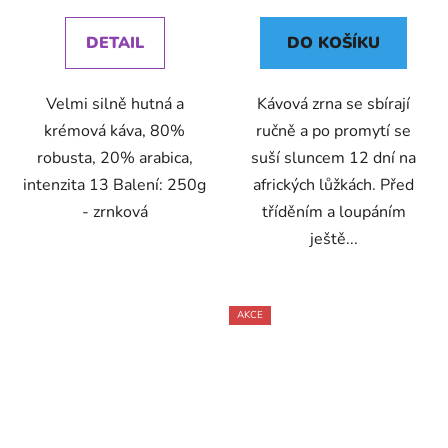
cena:
cena:
DETAIL
DO KOŠÍKU
Velmi silně hutná a
Kávová zrna se sbírají
krémová káva, 80%
ručně a po promytí se
robusta, 20% arabica,
suší sluncem 12 dní na
intenzita 13 Balení: 250g
afrických lůžkách. Před
- zrnková
tříděním a loupáním
ještě...
AKCE