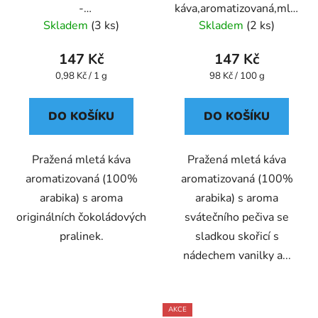
-
káva,aromatizovaná,mletá
káva,aromatizovaná,mletá
- Oxalis
Skladem
(3 ks)
Skladem
(2 ks)
- Oxalis
147 Kč
147 Kč
Měrná
Měrná
0,98 Kč / 1 g
98 Kč / 100 g
cena:
cena:
DO KOŠÍKU
DO KOŠÍKU
Pražená mletá káva
Pražená mletá káva
aromatizovaná (100%
aromatizovaná (100%
arabika) s aroma
arabika) s aroma
originálních čokoládových
svátečního pečiva se
pralinek.
sladkou skořicí s
nádechem vanilky a...
AKCE