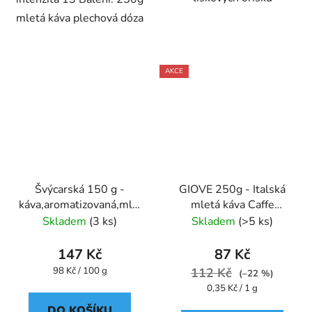
mletá káva plechová dóza
AKCE
Švýcarská 150 g -
GIOVE 250g - Italská
káva,aromatizovaná,mletá
mletá káva Caffe
- Oxalis
Pompeii
Skladem
(3 ks)
Skladem
(>5 ks)
147 Kč
87 Kč
Měrná
98 Kč / 100 g
112 Kč
(–22 %)
cena:
Měrná
0,35 Kč / 1 g
cena:
DO KOŠÍKU