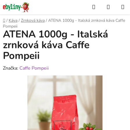
Přejít
Hledat
NÁKUP
na
KOŠÍK
obsah
Domů
/
Káva
/
Zrnková káva
/
ATENA 1000g - Italská zrnková káva Caffe
Pompeii
ATENA 1000g - Italská
zrnková káva Caffe
Pompeii
Značka:
Caffe Pompeii