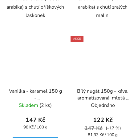
arabika) s chutí oříškových
arabika) s chutí zralých
laskonek
malin.
AKCE
Vanilka - karamel 150 g
Bílý nugát 150g - káva,
-
aromatizovaná, mletá -
káva,aromatizovaná,mletá
Oxalis
Skladem
(2 ks)
Objednáno
- Oxalis
147 Kč
122 Kč
Měrná
98 Kč / 100 g
147 Kč
(–17 %)
cena:
Měrná
81,33 Kč / 100 g