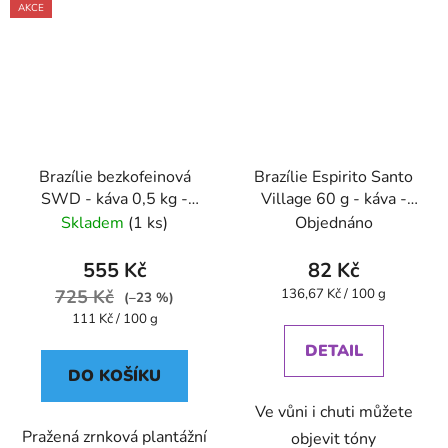
AKCE
Brazílie bezkofeinová
Brazílie Espirito Santo
SWD - káva 0,5 kg -
Village 60 g - káva -
Oxalis
Oxalis
Skladem
(1 ks)
Objednáno
555 Kč
82 Kč
Měrná
725 Kč
136,67 Kč / 100 g
(–23 %)
cena:
Měrná
111 Kč / 100 g
cena:
DETAIL
DO KOŠÍKU
Ve vůni i chuti můžete
Pražená zrnková plantážní
objevit tóny