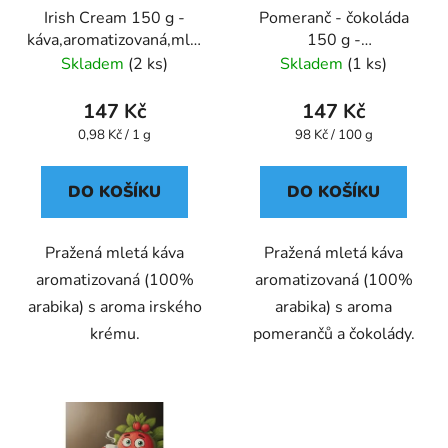
Irish Cream 150 g -
Pomeranč - čokoláda
káva,aromatizovaná,mletá
150 g -
- Oxalis
káva,aromatizovaná,mletá
Skladem
(2 ks)
Skladem
(1 ks)
- Oxalis
147 Kč
147 Kč
Měrná
Měrná
0,98 Kč / 1 g
98 Kč / 100 g
cena:
cena:
DO KOŠÍKU
DO KOŠÍKU
Pražená mletá káva
Pražená mletá káva
aromatizovaná (100%
aromatizovaná (100%
arabika) s aroma irského
arabika) s aroma
krému.
pomerančů a čokolády.