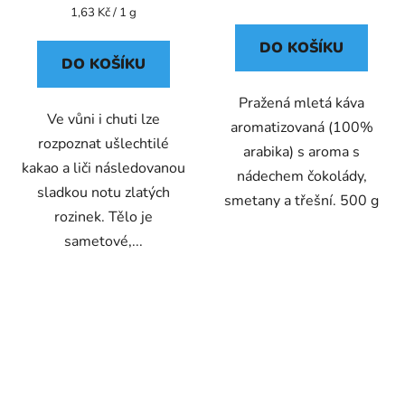
Měrná
1,63 Kč / 1 g
cena:
DO KOŠÍKU
DO KOŠÍKU
Pražená mletá káva
Ve vůni i chuti lze
aromatizovaná (100%
rozpoznat ušlechtilé
arabika) s aroma s
kakao a liči následovanou
nádechem čokolády,
sladkou notu zlatých
smetany a třešní. 500 g
rozinek. Tělo je
sametové,...