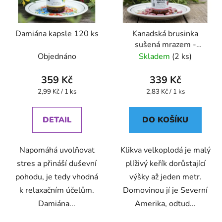
Damiána kapsle 120 ks
Kanadská brusinka
sušená mrazem -
lyofilizovaná kapsle 120
Objednáno
Skladem
(2 ks)
ks
359 Kč
339 Kč
Měrná
Měrná
2,99 Kč / 1 ks
2,83 Kč / 1 ks
cena:
cena:
DETAIL
DO KOŠÍKU
Napomáhá uvolňovat
Klikva velkoplodá je malý
stres a přináší duševní
plíživý keřík dorůstající
pohodu, je tedy vhodná
výšky až jeden metr.
k relaxačním účelům.
Domovinou jí je Severní
Damiána...
Amerika, odtud...