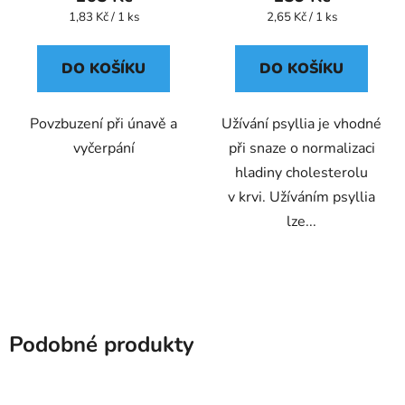
Měrná
Měrná
1,83 Kč / 1 ks
2,65 Kč / 1 ks
cena:
cena:
DO KOŠÍKU
DO KOŠÍKU
Povzbuzení při únavě a
Užívání psyllia je vhodné
vyčerpání
při snaze o normalizaci
hladiny cholesterolu
v krvi. Užíváním psyllia
lze...
Podobné produkty