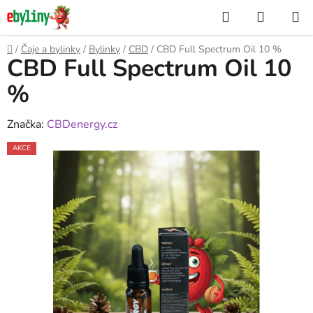
Přejít
Hledat
NÁKUP
na
KOŠÍK
obsah
Domů
/
Čaje a bylinky
/
Bylinky
/
CBD
/
CBD Full Spectrum Oil 10 %
CBD Full Spectrum Oil 10
%
Značka:
CBDenergy.cz
AKCE