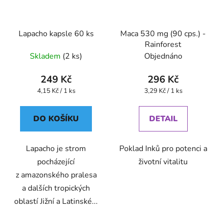
Lapacho kapsle 60 ks
Maca 530 mg (90 cps.) -
Rainforest
Skladem
(2 ks)
Objednáno
249 Kč
296 Kč
Měrná
Měrná
4,15 Kč / 1 ks
3,29 Kč / 1 ks
cena:
cena:
DO KOŠÍKU
DETAIL
Lapacho je strom
Poklad Inků pro potenci a
pocházející
životní vitalitu
z amazonského pralesa
a dalších tropických
oblastí Jižní a Latinské...