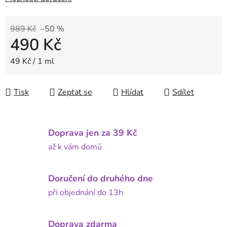
989 Kč
–50 %
490 Kč
Měrná cena:
49 Kč / 1 ml
Tisk
Zeptat se
Hlídat
Sdílet
Doprava jen za 39 Kč
až k vám domů
Doručení do druhého dne
při objednání do 13h
Doprava zdarma