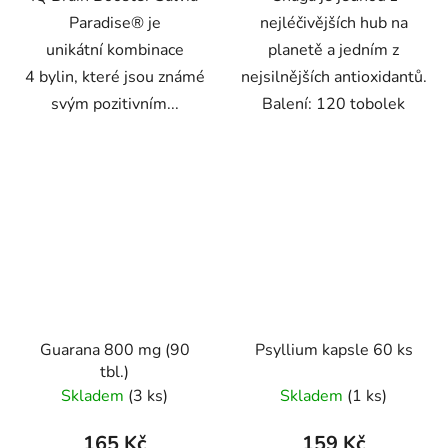
Paradise® je
nejléčivějších hub na
unikátní kombinace
planetě a jedním z
4 bylin, které jsou známé
nejsilnějších antioxidantů.
svým pozitivním...
Balení: 120 tobolek
Guarana 800 mg (90
Psyllium kapsle 60 ks
tbl.)
Skladem
(3 ks)
Skladem
(1 ks)
165 Kč
159 Kč