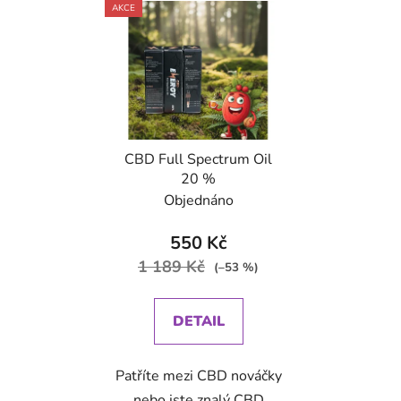
AKCE
CBD Full Spectrum Oil
20 %
Objednáno
550 Kč
1 189 Kč
(–53 %)
DETAIL
Patříte mezi CBD nováčky
nebo jste znalý CBD