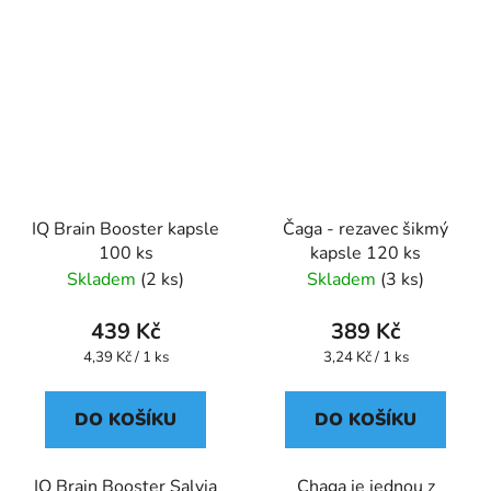
IQ Brain Booster kapsle
Čaga - rezavec šikmý
100 ks
kapsle 120 ks
Skladem
(2 ks)
Skladem
(3 ks)
439 Kč
389 Kč
Měrná
Měrná
4,39 Kč / 1 ks
3,24 Kč / 1 ks
cena:
cena:
DO KOŠÍKU
DO KOŠÍKU
IQ Brain Booster Salvia
Chaga je jednou z