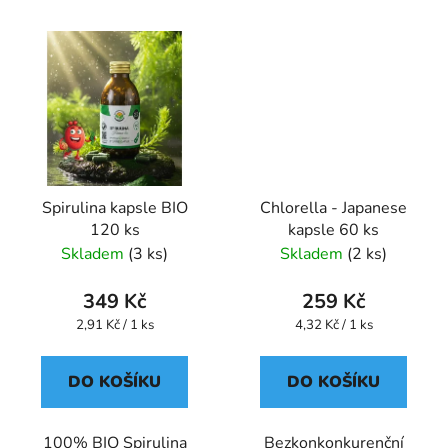
Spirulina kapsle BIO
Chlorella - Japanese
120 ks
kapsle 60 ks
Skladem
(3 ks)
Skladem
(2 ks)
349 Kč
259 Kč
Měrná
Měrná
2,91 Kč / 1 ks
4,32 Kč / 1 ks
cena:
cena:
DO KOŠÍKU
DO KOŠÍKU
100% BIO Spirulina
Bezkonkonkurenční