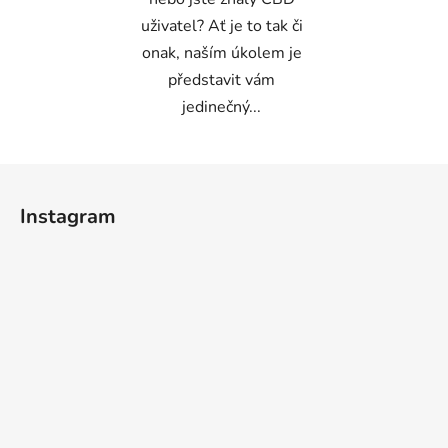
uživatel? Ať je to tak či
onak, naším úkolem je
představit vám
jedinečný...
Z
á
Instagram
p
a
t
í