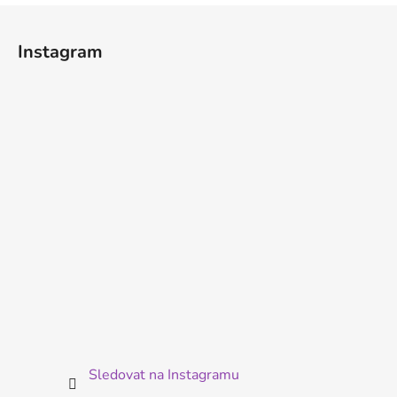
Z
á
Instagram
p
a
t
í
Sledovat na Instagramu