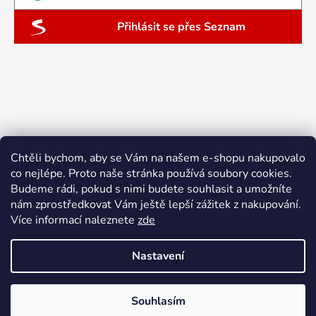
Přihlásit se přes Seznam
Chtěli bychom, aby se Vám na našem e-shopu nakupovalo
co nejlépe. Proto naše stránka používá soubory cookies.
Budeme rádi, pokud s nimi budete souhlasit a umožníte
nám zprostředkovat Vám ještě lepší zážitek z nakupování.
Více informací naleznete
zde
Nastavení
Vytvořil Shoptet
Souhlasím
Copyright 2026
ebyliny.cz
. Všechna práva vyhrazena.
Doprava zdarma nad 1500 Kč