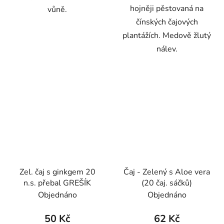
hojněji pěstovaná na
vůně.
čínských čajových
plantážích. Medově žlutý
nálev.
Zel. čaj s ginkgem 20
Čaj - Zelený s Aloe vera
n.s. přebal GREŠÍK
(20 čaj. sáčků)
Objednáno
Objednáno
50 Kč
62 Kč