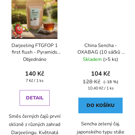
Darjeeling FTGFOP 1
China Sencha -
first flush - Pyramids
OXABAG (10 sáčků x
(BONThé) - Oxalis
4g) - Oxalis
Objednáno
Skladem
(>5 ks)
140 Kč
104 Kč
Měrná
7 Kč / 1 ks
128 Kč
(–18 %)
cena:
Měrná
10,40 Kč / 1 ks
cena:
DETAIL
DO KOŠÍKU
Směs černých čajů první
Sencha zelený čaj,
sklizně z různých zahrad
japonského typu stále
Darjeelingu. Květnatá