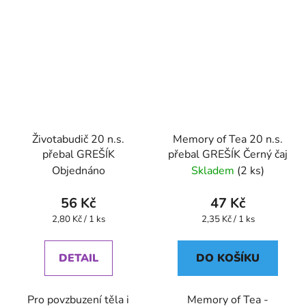
Životabudič 20 n.s.
Memory of Tea 20 n.s.
přebal GREŠÍK
přebal GREŠÍK Černý čaj
Objednáno
Skladem
(2 ks)
56 Kč
47 Kč
Měrná
Měrná
2,80 Kč / 1 ks
2,35 Kč / 1 ks
cena:
cena:
DETAIL
DO KOŠÍKU
Pro povzbuzení těla i
Memory of Tea -