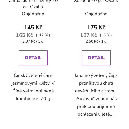
China Jasmin s květy 70
Suzushi 70 g - Oxalis
g - Oxalis
Objednáno
Objednáno
145 Kč
175 Kč
165 Kč
187 Kč
(–12 %)
(–6 %)
Měrná
Měrná
2,07 Kč / 1 g
2,50 Kč / 1 g
cena:
cena:
DETAIL
DETAIL
Čínský zelený čaj s
Japonský zelený čaj s
jasmínovými květy. V
pronikavou chutí
Číně velmi oblíbená
osvěžujícího citronu.
kombinace. 70 g
,,Suzushi" znamená v
překladu příjemné
ochlazení v létě....