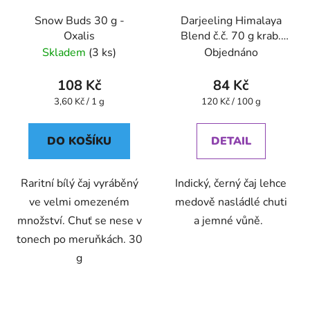
Snow Buds 30 g -
Darjeeling Himalaya
Oxalis
Blend č.č. 70 g krab.
GREŠÍK Čaje 4
Skladem
(3 ks)
Objednáno
světadílů
108 Kč
84 Kč
Měrná
Měrná
3,60 Kč / 1 g
120 Kč / 100 g
cena:
cena:
DO KOŠÍKU
DETAIL
Raritní bílý čaj vyráběný
Indický, černý čaj lehce
ve velmi omezeném
medově nasládlé chuti
množství. Chuť se nese v
a jemné vůně.
tonech po meruňkách. 30
g