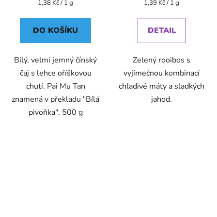
Měrná
Měrná
1,38 Kč / 1 g
1,39 Kč / 1 g
cena:
cena:
DO KOŠÍKU
DETAIL
Bílý, velmi jemný čínský
Zelený rooibos s
čaj s lehce oříškovou
vyjímečnou kombinací
chutí. Pai Mu Tan
chladivé máty a sladkých
znamená v překladu "Bílá
jahod.
pivoňka". 500 g