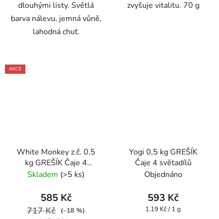
dlouhými listy. Světlá
zvyšuje vitalitu. 70 g
barva nálevu, jemná vůně,
lahodná chuť.
AKCE
White Monkey z.č. 0,5
Yogi 0,5 kg GREŠÍK
kg GREŠÍK Čaje 4
Čaje 4 světadílů
světadílů.
Skladem
(>5 ks)
Objednáno
585 Kč
593 Kč
Měrná
717 Kč
1,19 Kč / 1 g
(–18 %)
cena: