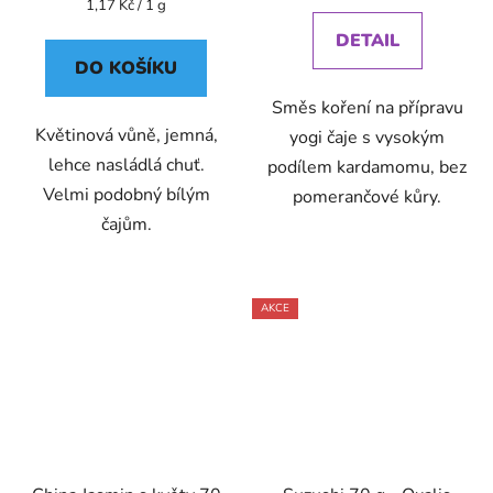
Měrná
1,17 Kč / 1 g
cena:
DETAIL
DO KOŠÍKU
Směs koření na přípravu
Květinová vůně, jemná,
yogi čaje s vysokým
lehce nasládlá chuť.
podílem kardamomu, bez
Velmi podobný bílým
pomerančové kůry.
čajům.
AKCE