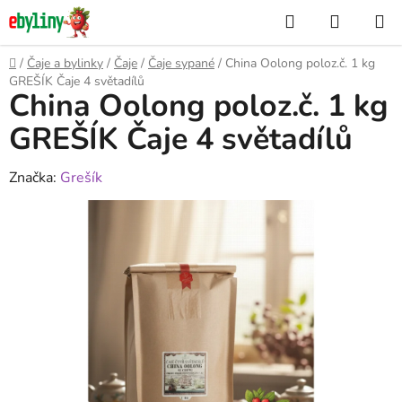
Přejít
Hledat
NÁKUP
na
KOŠÍK
obsah
Domů
/
Čaje a bylinky
/
Čaje
/
Čaje sypané
/
China Oolong poloz.č. 1 kg
GREŠÍK Čaje 4 světadílů
China Oolong poloz.č. 1 kg
GREŠÍK Čaje 4 světadílů
Značka:
Grešík