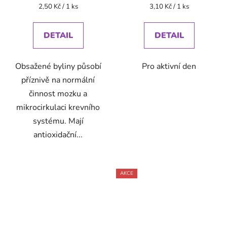
Měrná
Měrná
2,50 Kč / 1 ks
3,10 Kč / 1 ks
cena:
cena:
DETAIL
DETAIL
Obsažené byliny působí
Pro aktivní den
příznivě na normální
činnost mozku a
mikrocirkulaci krevního
systému. Mají
antioxidační...
AKCE