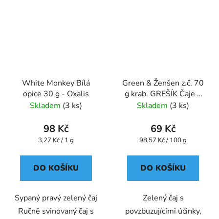
White Monkey Bílá
Green & Ženšen z.č. 70
opice 30 g - Oxalis
g krab. GREŠÍK Čaje 4
světadílů
Skladem
(3 ks)
Skladem
(3 ks)
98 Kč
69 Kč
Měrná
Měrná
3,27 Kč / 1 g
98,57 Kč / 100 g
cena:
cena:
DO KOŠÍKU
DO KOŠÍKU
Sypaný pravý zelený čaj
Zelený čaj s
Ručně svinovaný čaj s
povzbuzujícími účinky,