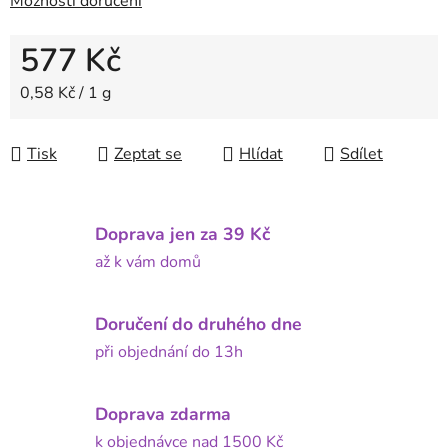
Možnosti doručení
577 Kč
Měrná cena:
0,58 Kč / 1 g
Tisk
Zeptat se
Hlídat
Sdílet
Doprava jen za 39 Kč
až k vám domů
Doručení do druhého dne
při objednání do 13h
Doprava zdarma
k objednávce nad 1500 Kč