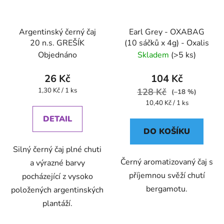
Argentinský černý čaj
Earl Grey - OXABAG
20 n.s. GREŠÍK
(10 sáčků x 4g) - Oxalis
Objednáno
Skladem
(>5 ks)
26 Kč
104 Kč
Měrná
1,30 Kč / 1 ks
128 Kč
(–18 %)
cena:
Měrná
10,40 Kč / 1 ks
cena:
DETAIL
DO KOŠÍKU
Silný černý čaj plné chuti
Černý aromatizovaný čaj s
a výrazné barvy
příjemnou svěží chutí
pocházející z vysoko
bergamotu.
položených argentinských
plantáží.