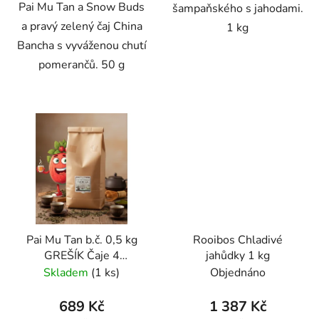
Pai Mu Tan a Snow Buds
šampaňského s jahodami.
a pravý zelený čaj China
1 kg
Bancha s vyváženou chutí
pomerančů. 50 g
Pai Mu Tan b.č. 0,5 kg
Rooibos Chladivé
GREŠÍK Čaje 4
jahůdky 1 kg
světadílů
Skladem
(1 ks)
Objednáno
689 Kč
1 387 Kč