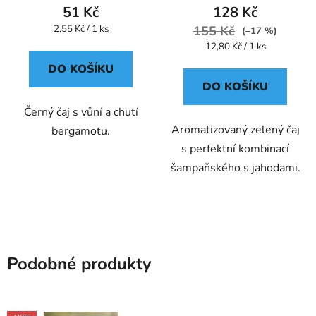
51 Kč
128 Kč
Měrná
2,55 Kč / 1 ks
155 Kč
(–17 %)
cena:
Měrná
12,80 Kč / 1 ks
cena:
DO KOŠÍKU
DO KOŠÍKU
Černý čaj s vůní a chutí
Aromatizovaný zelený čaj
bergamotu.
s perfektní kombinací
šampaňského s jahodami.
Podobné produkty