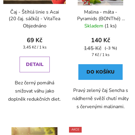
Čaj - Štíhlá linie s Acai
Malina - máta -
(20 čaj. sáčků) - VitaTea
Pyramids (BONThé) -
Oxalis
Objednáno
Skladem
(1 ks)
69 Kč
140 Kč
Měrná
3,45 Kč / 1 ks
145 Kč
(–3 %)
cena:
Měrná
7 Kč / 1 ks
cena:
DETAIL
DO KOŠÍKU
Bez černý pomáhá
Pravý zelený čaj Sencha s
snižovat váhu jako
nádherně svěží chutí máty
doplněk redukčních diet.
s červenými malinami.
AKCE