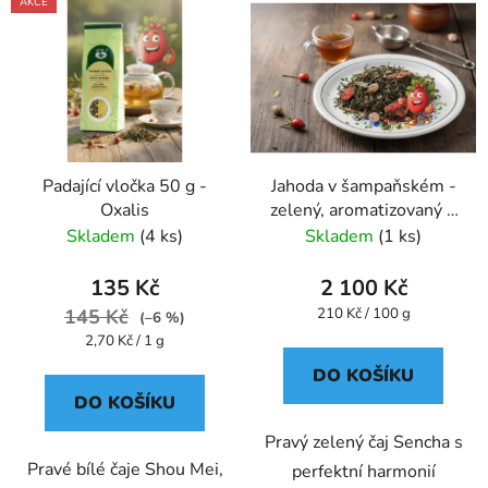
AKCE
Padající vločka 50 g -
Jahoda v šampaňském -
Oxalis
zelený, aromatizovaný 1
kg - Oxalis
Skladem
(4 ks)
Skladem
(1 ks)
135 Kč
2 100 Kč
Měrná
145 Kč
210 Kč / 100 g
(–6 %)
cena:
Měrná
2,70 Kč / 1 g
cena:
DO KOŠÍKU
DO KOŠÍKU
Pravý zelený čaj Sencha s
Pravé bílé čaje Shou Mei,
perfektní harmonií