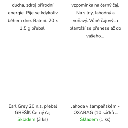
ducha, zdroj přírodní
vzpomínka na černý čaj.
energie. Pije se kdykoliv
Na silný, lahodný a
během dne. Balení: 20 x
voňavý. Vůně čajových
1,5 g přebal
plantáží se přenese až do
vašeho...
Earl Grey 20 n.s. přebal
Jahoda v šampaňském -
GREŠÍK Černý čaj
OXABAG (10 sáčků x
4g) - Oxalis
Skladem
(3 ks)
Skladem
(1 ks)