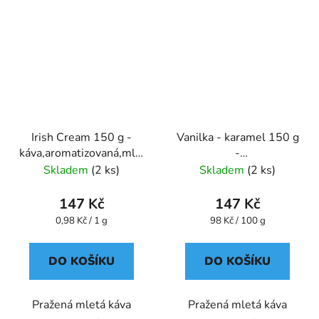
Irish Cream 150 g -
Vanilka - karamel 150 g
káva,aromatizovaná,mletá
-
- Oxalis
káva,aromatizovaná,mletá
Skladem
(2 ks)
Skladem
(2 ks)
- Oxalis
147 Kč
147 Kč
Měrná
Měrná
0,98 Kč / 1 g
98 Kč / 100 g
cena:
cena:
DO KOŠÍKU
DO KOŠÍKU
Pražená mletá káva
Pražená mletá káva