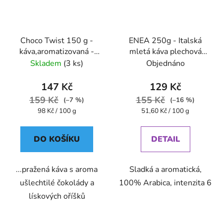
Choco Twist 150 g -
ENEA 250g - Italská
káva,aromatizovaná -
mletá káva plechová
Oxalis
dóza Caffe Pompeii
Skladem
(3 ks)
Objednáno
147 Kč
129 Kč
159 Kč
155 Kč
(–7 %)
(–16 %)
Měrná
Měrná
98 Kč / 100 g
51,60 Kč / 100 g
cena:
cena:
DO KOŠÍKU
DETAIL
...pražená káva s aroma
Sladká a aromatická,
ušlechtilé čokolády a
100% Arabica, intenzita 6
lískových oříšků