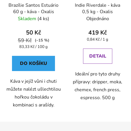
Brazílie Santos Estuário
Indie Riverdale - káva
60 g - káva - Oxalis
0,5 kg - Oxalis
Skladem
(4 ks)
Objednáno
50 Kč
419 Kč
Měrná
59 Kč
0,84 Kč / 1 g
(–15 %)
cena:
Měrná
83,33 Kč / 100 g
cena:
DETAIL
DO KOŠÍKU
Ideální pro tyto druhy
Káva v jejíž vůni i chuti
přípravy: dripper, moka,
můžete nalézt ušlechtilou
chemex, french press,
hořkou čokoládu v
espresso. 500 g
kombinaci s arašídy.
Z