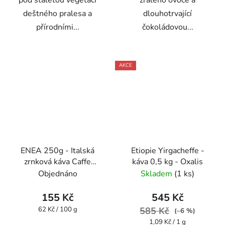
pod staletou vegetací
zralého ovoce a
deštného pralesa a
dlouhotrvající
přírodními...
čokoládovou...
AKCE
ENEA 250g - Italská
Etiopie Yirgacheffe -
zrnková káva Caffe
káva 0,5 kg - Oxalis
Pompeii
Objednáno
Skladem
(1 ks)
155 Kč
545 Kč
Měrná
62 Kč / 100 g
585 Kč
(–6 %)
cena:
Měrná
1,09 Kč / 1 g