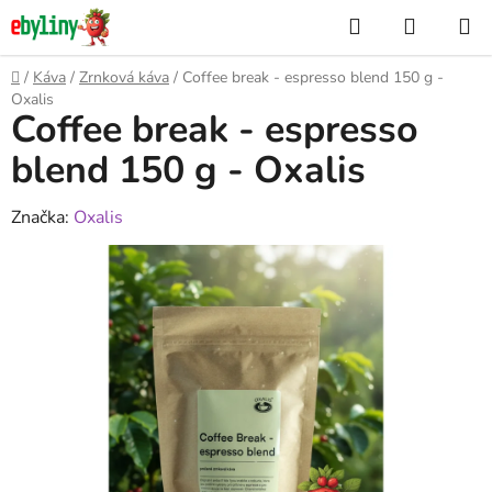
Přejít
Hledat
NÁKUP
na
KOŠÍK
obsah
Domů
/
Káva
/
Zrnková káva
/
Coffee break - espresso blend 150 g -
Oxalis
Coffee break - espresso
blend 150 g - Oxalis
Značka:
Oxalis