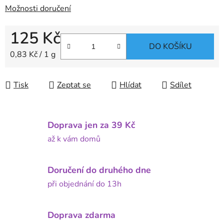
Možnosti doručení
125 Kč
DO KOŠÍKU
Měrná cena:
0,83 Kč / 1 g
Tisk
Zeptat se
Hlídat
Sdílet
Doprava jen za 39 Kč
až k vám domů
Doručení do druhého dne
při objednání do 13h
Doprava zdarma