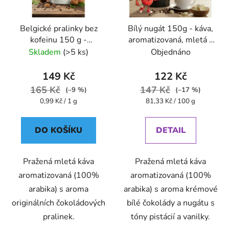
Belgické pralinky bez
Bílý nugát 150g - káva,
kofeinu 150 g -
aromatizovaná, mletá -
káva,aromatizovaná,mletá
Oxalis
Skladem
(>5 ks)
Objednáno
- Oxalis
149 Kč
122 Kč
165 Kč
147 Kč
(–9 %)
(–17 %)
Měrná
Měrná
0,99 Kč / 1 g
81,33 Kč / 100 g
cena:
cena:
DO KOŠÍKU
DETAIL
Pražená mletá káva
Pražená mletá káva
aromatizovaná (100%
aromatizovaná (100%
arabika) s aroma
arabika) s aroma krémové
originálních čokoládových
bílé čokolády a nugátu s
pralinek.
tóny pistácií a vanilky.