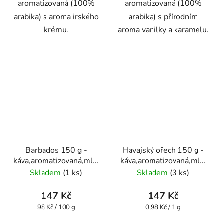
aromatizovaná (100%
aromatizovaná (100%
arabika) s aroma irského
arabika) s přírodním
krému.
aroma vanilky a karamelu.
Barbados 150 g -
Havajský ořech 150 g -
káva,aromatizovaná,mletá
káva,aromatizovaná,mletá
- Oxalis
- Oxalis
Skladem
(1 ks)
Skladem
(3 ks)
147 Kč
147 Kč
Měrná
Měrná
98 Kč / 100 g
0,98 Kč / 1 g
cena:
cena: