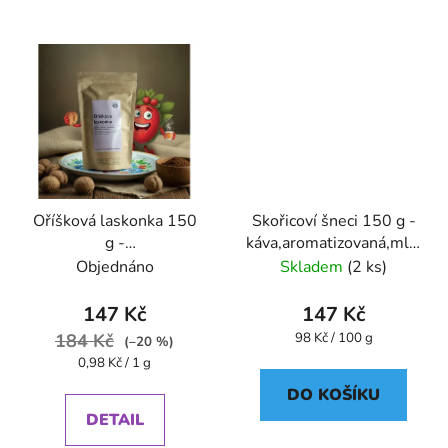
Oříšková laskonka 150
Skořicoví šneci 150 g -
g -
káva,aromatizovaná,mletá
káva,aromatizovaná,mletá
- Oxalis
Objednáno
Skladem
(2 ks)
147 Kč
147 Kč
Měrná
184 Kč
98 Kč / 100 g
(–20 %)
cena:
Měrná
0,98 Kč / 1 g
cena:
DO KOŠÍKU
DETAIL