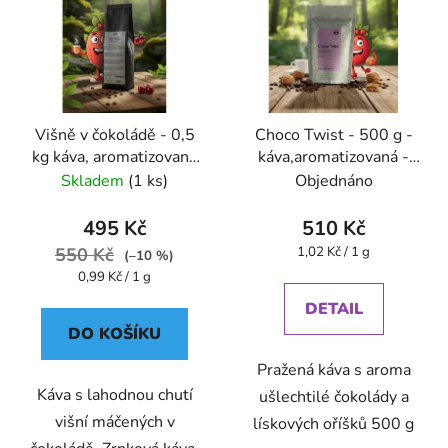
Višně v čokoládě - 0,5
Choco Twist - 500 g -
kg káva, aromatizovaná
káva,aromatizovaná -
- Oxalis
Oxalis
Skladem
(1 ks)
Objednáno
495 Kč
510 Kč
Měrná
550 Kč
1,02 Kč / 1 g
(–10 %)
cena:
Měrná
0,99 Kč / 1 g
cena:
DETAIL
DO KOŠÍKU
Pražená káva s aroma
Káva s lahodnou chutí
ušlechtilé čokolády a
višní máčených v
lískových oříšků 500 g