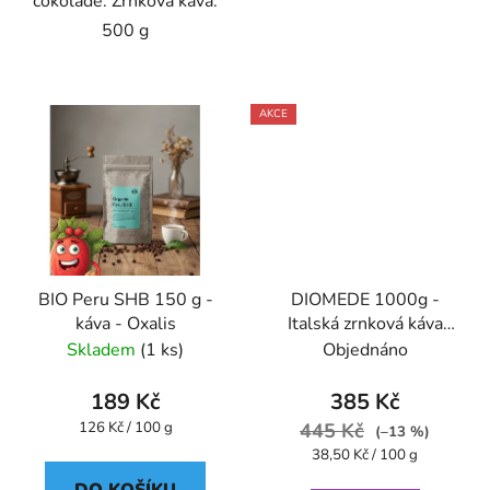
čokoládě. Zrnková káva.
500 g
AKCE
BIO Peru SHB 150 g -
DIOMEDE 1000g -
káva - Oxalis
Italská zrnková káva
Caffe Pompeii
Skladem
(1 ks)
Objednáno
189 Kč
385 Kč
Měrná
126 Kč / 100 g
445 Kč
(–13 %)
cena:
Měrná
38,50 Kč / 100 g
cena: