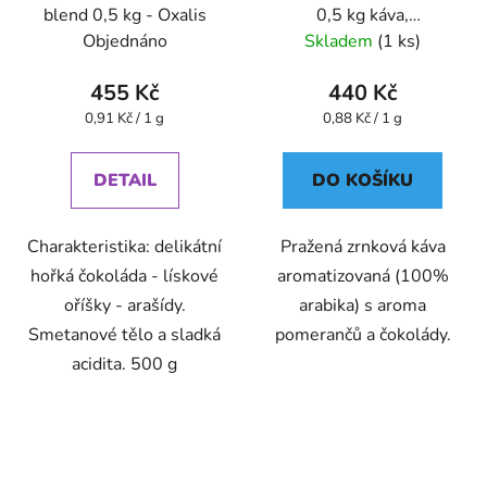
blend 0,5 kg - Oxalis
0,5 kg káva,
aromatizovaná - Oxalis
Objednáno
Skladem
(1 ks)
455 Kč
440 Kč
Měrná
Měrná
0,91 Kč / 1 g
0,88 Kč / 1 g
cena:
cena:
DETAIL
DO KOŠÍKU
Charakteristika: delikátní
Pražená zrnková káva
hořká čokoláda - lískové
aromatizovaná (100%
oříšky - arašídy.
arabika) s aroma
Smetanové tělo a sladká
pomerančů a čokolády.
acidita. 500 g