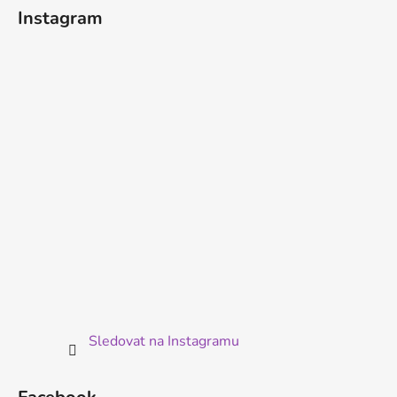
á
Instagram
p
a
t
í
Sledovat na Instagramu