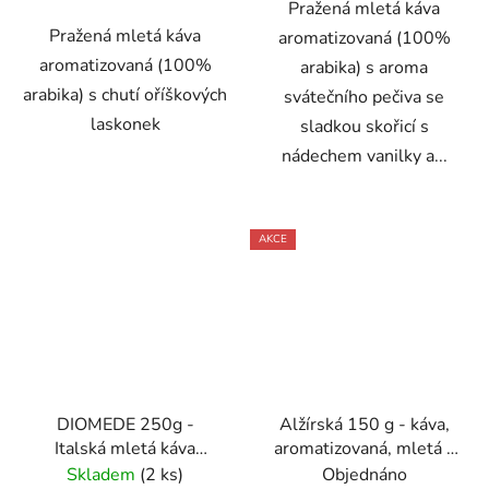
Pražená mletá káva
Pražená mletá káva
aromatizovaná (100%
aromatizovaná (100%
arabika) s aroma
arabika) s chutí oříškových
svátečního pečiva se
laskonek
sladkou skořicí s
nádechem vanilky a...
AKCE
DIOMEDE 250g -
Alžírská 150 g - káva,
Italská mletá káva
aromatizovaná, mletá -
plechová dóza Caffe
Oxalis
Skladem
(2 ks)
Objednáno