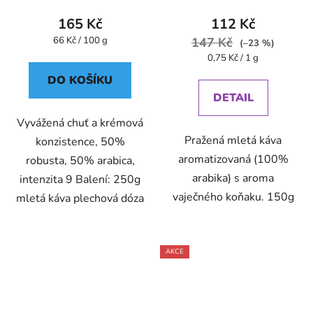
Pompeii
165 Kč
112 Kč
Měrná
66 Kč / 100 g
147 Kč
(–23 %)
cena:
Měrná
0,75 Kč / 1 g
cena:
DO KOŠÍKU
DETAIL
Vyvážená chuť a krémová
Pražená mletá káva
konzistence, 50%
aromatizovaná (100%
robusta, 50% arabica,
arabika) s aroma
intenzita 9 Balení: 250g
vaječného koňaku. 150g
mletá káva plechová dóza
AKCE