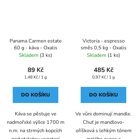
Panama Carmen estate
Victoria - espresso
60 g - káva - Oxalis
směs 0,5 kg - Oxalis
Skladem
(3 ks)
Skladem
(1 ks)
89 Kč
485 Kč
Měrná
Měrná
1,48 Kč / 1 g
0,97 Kč / 1 g
cena:
cena:
DO KOŠÍKU
DO KOŠÍKU
Káva se pěstuje ve
Ve vůni dominují mandle.
nadmořské výšce 1700 m
Chuť je mandlovo-
n.m. na strmých kopcích
oříšková s lehkým tónem