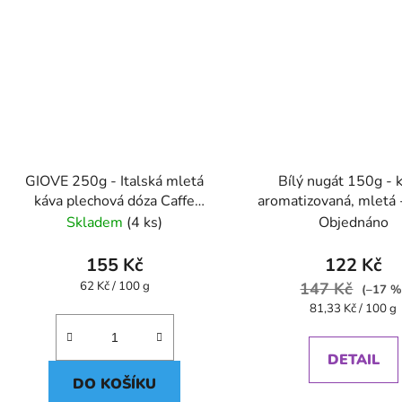
GIOVE 250g - Italská mletá
Bílý nugát 150g - 
káva plechová dóza Caffe
aromatizovaná, mletá 
Pompeii
Skladem
(4 ks)
Objednáno
155 Kč
122 Kč
Měrná
62 Kč / 100 g
147 Kč
(–17 %
cena:
Měrná
81,33 Kč / 100 g
cena:
DETAIL
DO KOŠÍKU