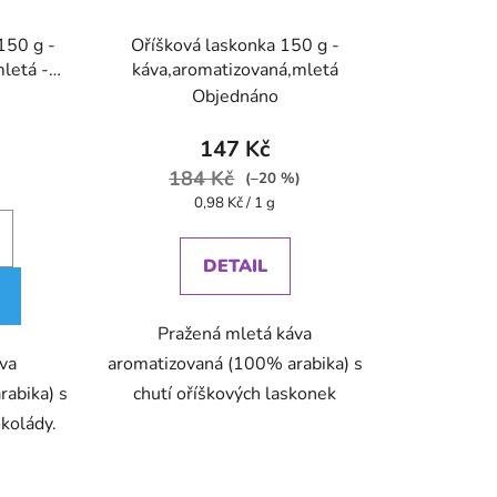
150 g -
Oříšková laskonka 150 g -
letá -
káva,aromatizovaná,mletá
Objednáno
147 Kč
184 Kč
(–20 %)
Měrná
0,98 Kč / 1 g
cena:
DETAIL
Pražená mletá káva
áva
aromatizovaná (100% arabika) s
abika) s
chutí oříškových laskonek
kolády.