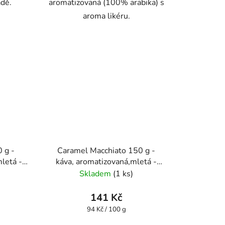
ádě.
aromatizovaná (100% arabika) s
aroma likéru.
 g -
Caramel Macchiato 150 g -
letá -
káva, aromatizovaná,mletá -
Oxalis
Skladem
(1 ks)
141 Kč
Měrná
94 Kč / 100 g
cena: