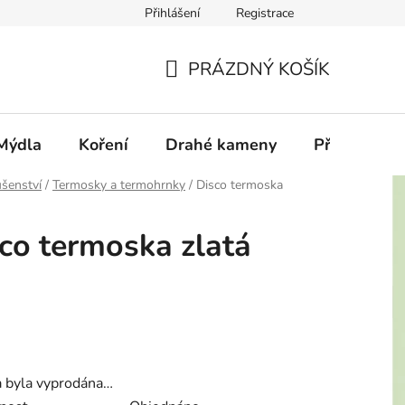
Přihlášení
Registrace
PRÁZDNÝ KOŠÍK
NÁKUPNÍ
KOŠÍK
Mýdla
Koření
Drahé kameny
Příslušenstv
ušenství
/
Termosky a termohrnky
/
Disco termoska
co termoska zlatá
a byla vyprodána…