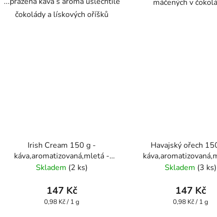
...pražená káva s aroma ušlechtilé
máčených v čokol
čokolády a lískových oříšků
Irish Cream 150 g -
Havajský ořech 150
káva,aromatizovaná,mletá -
káva,aromatizovaná,m
Oxalis
Oxalis
Skladem
(2 ks)
Skladem
(3 ks)
147 Kč
147 Kč
Měrná
Měrná
0,98 Kč / 1 g
0,98 Kč / 1 g
cena:
cena: