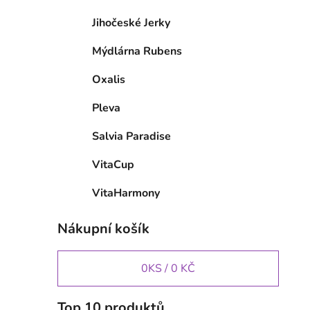
Jihočeské Jerky
Mýdlárna Rubens
Oxalis
Pleva
Salvia Paradise
VitaCup
VitaHarmony
Nákupní košík
0
KS /
0 KČ
Top 10 produktů