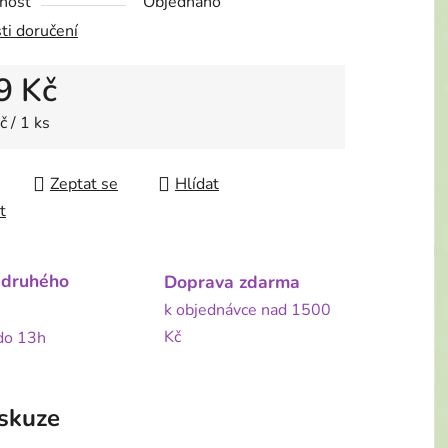
nost
Objednáno
ti doručení
9 Kč
 cena:
 / 1 ks
Zeptat se
Hlídat
t
 druhého
Doprava zdarma
k objednávce nad 1500
Kč
 do 13h
skuze