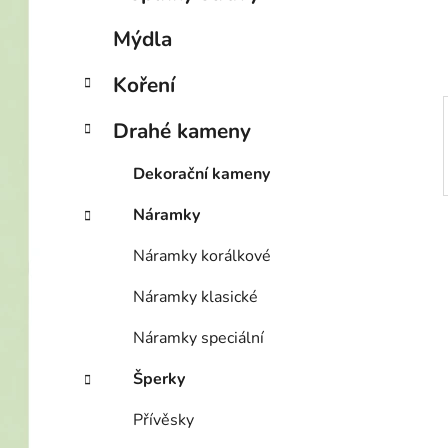
í
p
Mýdla
a
n
Koření
e
Drahé kameny
l
Dekorační kameny
Náramky
Náramky korálkové
Náramky klasické
Náramky speciální
Šperky
Přívěsky