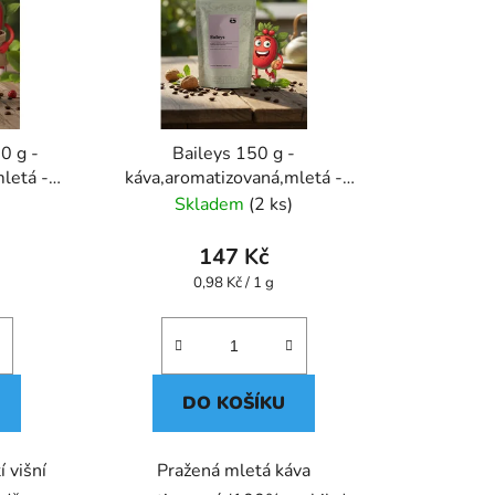
0 g -
Baileys 150 g -
letá -
káva,aromatizovaná,mletá -
Oxalis
Skladem
(2 ks)
147 Kč
Měrná
0,98 Kč / 1 g
cena:
DO KOŠÍKU
 višní
Pražená mletá káva