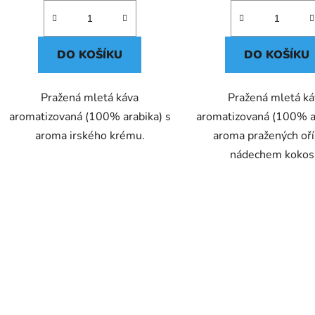
DO KOŠÍKU
DO KOŠÍKU
Pražená mletá káva
Pražená mletá k
aromatizovaná (100% arabika) s
aromatizovaná (100% ar
aroma irského krému.
aroma pražených oří
nádechem kokos