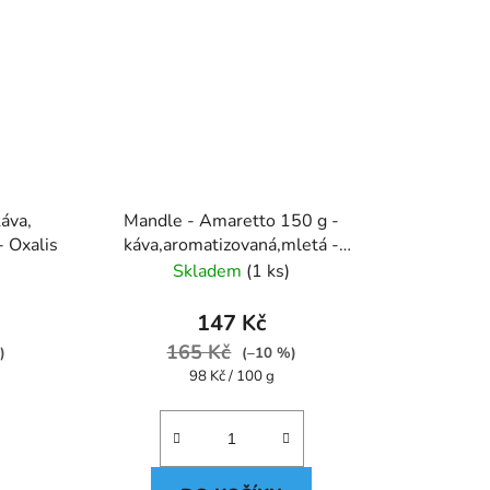
káva,
Mandle - Amaretto 150 g -
- Oxalis
káva,aromatizovaná,mletá -
Oxalis
Skladem
(1 ks)
147 Kč
165 Kč
)
(–10 %)
Měrná
98 Kč / 100 g
cena: