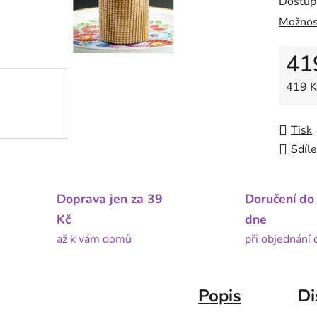
Dostup
Možnos
41
Měrná
419 Kč
Tisk
Sdíle
Doprava jen za 39
Doručení do
Kč
dne
až k vám domů
při objednání
Popis
Di