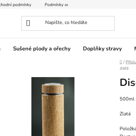
chodní podmínky
Podmínky ochrany osobních údajů
a
Sušené plody a ořechy
Doplňky stravy
Domů
/
Přísl
zlatá
Dis
500ml
Zlatá
Položk