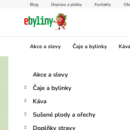
Přejít
Blog
Dopravy a platby
Kontakty
Ob
na
obsah
Akce a slevy
Čaje a bylinky
Káv
P
K
Přeskočit
Akce a slevy
a
kategorie
o
t
s
Čaje a bylinky
e
t
g
r
Káva
o
a
r
Sušené plody a ořechy
i
n
e
n
Doplňky stravy