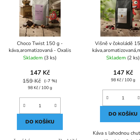
Choco Twist 150 g -
Višně v čokoládě 15
káva,aromatizovaná - Oxalis
káva,aromatizovaná,m
Oxalis
Skladem
(3 ks)
Skladem
(2 ks)
147 Kč
147 Kč
Měrná
159 Kč
98 Kč / 100 g
(–7 %)
cena:
Měrná
98 Kč / 100 g
cena:
DO KOŠÍKU
DO KOŠÍKU
Káva s lahodnou chutí