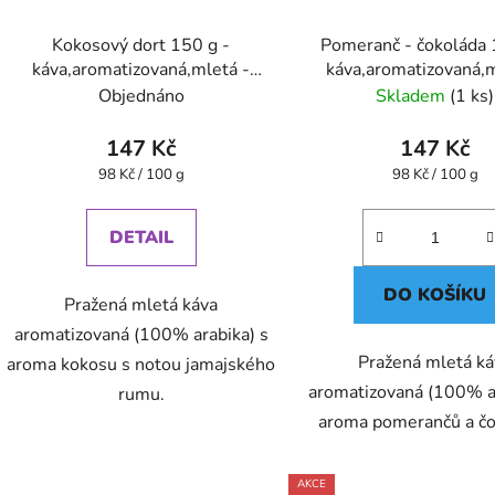
Kokosový dort 150 g -
Pomeranč - čokoláda 
káva,aromatizovaná,mletá -
káva,aromatizovaná,m
Oxalis
Oxalis
Objednáno
Skladem
(1 ks)
147 Kč
147 Kč
Měrná
Měrná
98 Kč / 100 g
98 Kč / 100 g
cena:
cena:
DETAIL
DO KOŠÍKU
Pražená mletá káva
aromatizovaná (100% arabika) s
Pražená mletá k
aroma kokosu s notou jamajského
aromatizovaná (100% ar
rumu.
aroma pomerančů a čo
AKCE