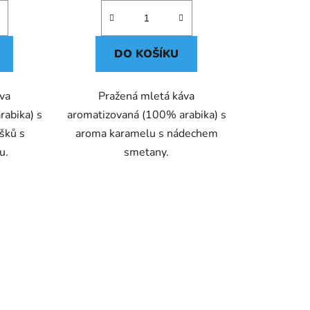
DO KOŠÍKU
áva
Pražená mletá káva
abika) s
aromatizovaná (100% arabika) s
šků s
aroma karamelu s nádechem
u.
smetany.