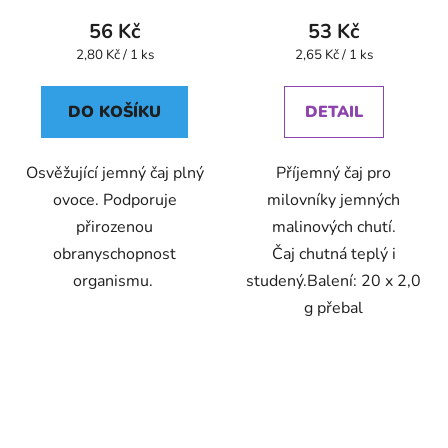
56 Kč
53 Kč
Měrná
Měrná
2,80 Kč / 1 ks
2,65 Kč / 1 ks
cena:
cena:
DO KOŠÍKU
DETAIL
Osvěžující jemný čaj plný
Příjemný čaj pro
ovoce. Podporuje
milovníky jemných
přirozenou
malinových chutí.
obranyschopnost
Čaj chutná teplý i
organismu.
studený.Balení: 20 x 2,0
g přebal