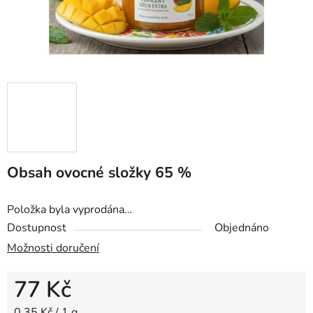
Obsah ovocné složky 65 %
Položka byla vyprodána…
Dostupnost
Objednáno
Možnosti doručení
77 Kč
Měrná cena:
0,35 Kč / 1 g