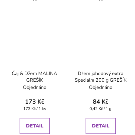
Čaj & Džem MALINA
Džem jahodový extra
GREŠÍK
Speciální 200 g GREŠÍK
Objednáno
Objednáno
173 Kč
84 Kč
Měrná
Měrná
173 Kč / 1 ks
0,42 Kč / 1 g
cena:
cena:
DETAIL
DETAIL