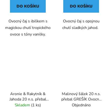
DO KOŠÍKU
DO KOŠÍKU
Ovocný čaj s ibiškem s
Ovocný čaj s opojnou
magickou chutí tropického
chutí sladkých jahod.
ovoce s tóny vanilky.
Aronie & Rakytník &
Malinový šálek 20 n.s.
Jahoda 20 n.s. přebal
přebal GREŠÍK Ovocný
GREŠÍK Ovocný čaj
čaj
Skladem
(1 ks)
Objednáno