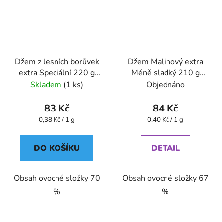
Džem z lesních borůvek
Džem Malinový extra
extra Speciální 220 g
Méně sladký 210 g
GREŠÍK
GREŠÍK
Skladem
(1 ks)
Objednáno
83 Kč
84 Kč
Měrná
Měrná
0,38 Kč / 1 g
0,40 Kč / 1 g
cena:
cena:
DO KOŠÍKU
DETAIL
Obsah ovocné složky 70
Obsah ovocné složky 67
%
%