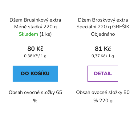
Džem Brusinkový extra
Džem Broskvový extra
Méně sladký 220 g
Speciální 220 g GREŠÍK
GREŠÍK
Skladem
(1 ks)
Objednáno
80 Kč
81 Kč
Měrná
Měrná
0,36 Kč / 1 g
0,37 Kč / 1 g
cena:
cena:
DO KOŠÍKU
DETAIL
Obsah ovocné složky 65
Obsah ovocné složky 80
%
% 220 g