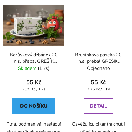
Borůvkový džbánek 20
Brusinková paseka 20
n.s. přebal GREŠÍK
n.s. přebal GREŠÍK
Ovocný čaj
Ovocný čaj
Skladem
(1 ks)
Objednáno
55 Kč
55 Kč
Měrná
Měrná
2,75 Kč / 1 ks
2,75 Kč / 1 ks
cena:
cena:
DO KOŠÍKU
DETAIL
Plná, podmanivá, nasládlá
Osvěžující, pikantní chuť i