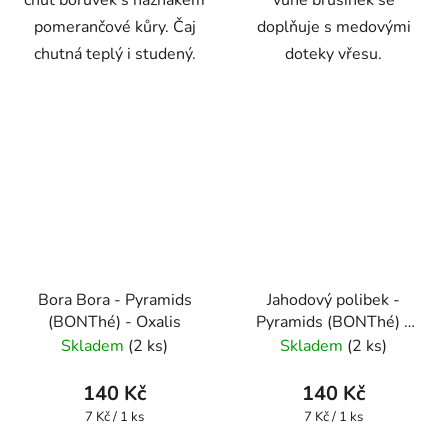
chuť borůvek s náznakem
vůně brusinek se
pomerančové kůry. Čaj
doplňuje s medovými
chutná teplý i studený.
doteky vřesu.
Bora Bora - Pyramids
Jahodový polibek -
(BONThé) - Oxalis
Pyramids (BONThé) -
Oxalis
Skladem
(2 ks)
Skladem
(2 ks)
140 Kč
140 Kč
Měrná
Měrná
7 Kč / 1 ks
7 Kč / 1 ks
cena:
cena: