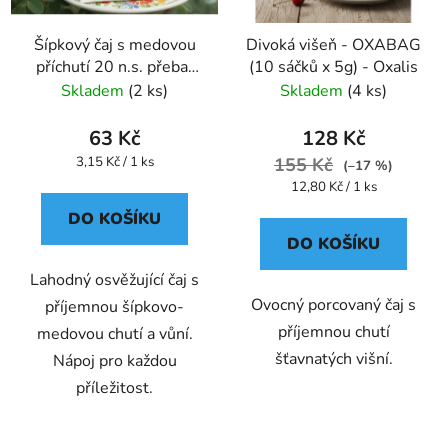
Šípkový čaj s medovou
Divoká višeň - OXABAG
příchutí 20 n.s. přebal
(10 sáčků x 5g) - Oxalis
GREŠÍK Ovocný čaj
Skladem
(2 ks)
Skladem
(4 ks)
63 Kč
128 Kč
Měrná
3,15 Kč / 1 ks
155 Kč
(–17 %)
cena:
Měrná
12,80 Kč / 1 ks
cena:
DO KOŠÍKU
DO KOŠÍKU
Lahodný osvěžující čaj s
Ovocný porcovaný čaj s
příjemnou šípkovo-
příjemnou chutí
medovou chutí a vůní.
šťavnatých višní.
Nápoj pro každou
příležitost.