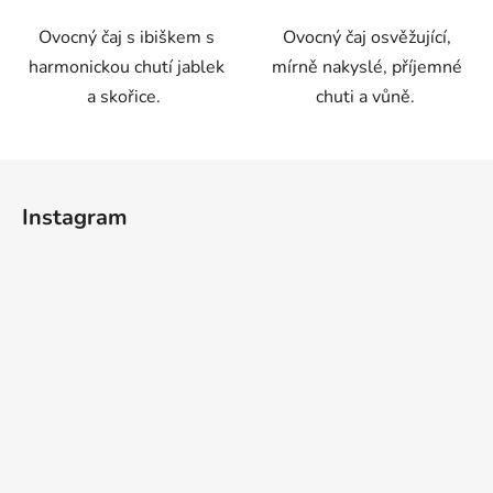
Ovocný čaj s ibiškem s
Ovocný čaj osvěžující,
harmonickou chutí jablek
mírně nakyslé, příjemné
a skořice.
chuti a vůně.
Z
á
Instagram
p
a
t
í