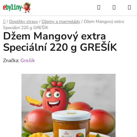
Přejít
Hledat
NÁKUP
na
KOŠÍK
obsah
Domů
/
Doplňky stravy
/
Džemy a marmelády
/
Džem Mangový extra
Speciální 220 g GREŠÍK
Džem Mangový extra
Speciální 220 g GREŠÍK
Značka:
Grešík