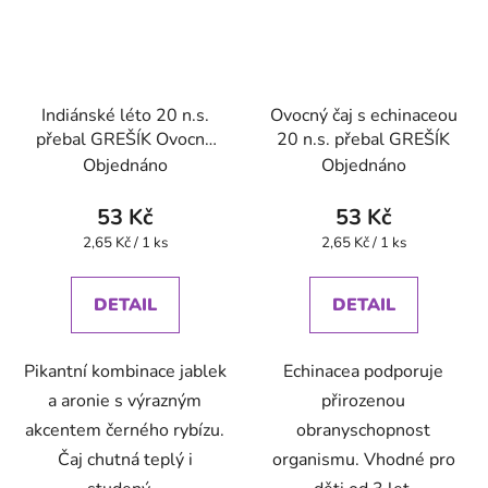
Indiánské léto 20 n.s.
Ovocný čaj s echinaceou
přebal GREŠÍK Ovocný
20 n.s. přebal GREŠÍK
čaj
Objednáno
Objednáno
53 Kč
53 Kč
Měrná
Měrná
2,65 Kč / 1 ks
2,65 Kč / 1 ks
cena:
cena:
DETAIL
DETAIL
Pikantní kombinace jablek
Echinacea podporuje
a aronie s výrazným
přirozenou
akcentem černého rybízu.
obranyschopnost
Čaj chutná teplý i
organismu. Vhodné pro