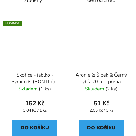
studený.
děti od 3 let.
NOVINKA
Skořice - jablko -
Aronie & Šípek & Černý
Pyramids (BONThé) -
rybíz 20 n.s. přebal
Oxalis
GREŠÍK Ovocný čaj
Skladem
(1 ks)
Skladem
(2 ks)
152 Kč
51 Kč
Měrná
Měrná
3,04 Kč / 1 ks
2,55 Kč / 1 ks
cena:
cena:
DO KOŠÍKU
DO KOŠÍKU