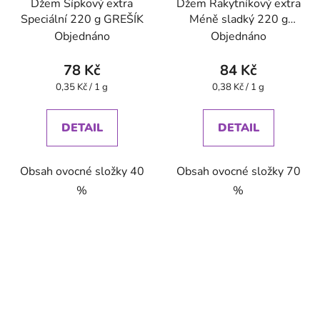
Džem Šípkový extra
Džem Rakytníkový extra
Speciální 220 g GREŠÍK
Méně sladký 220 g
GREŠÍK
Objednáno
Objednáno
78 Kč
84 Kč
Měrná
Měrná
0,35 Kč / 1 g
0,38 Kč / 1 g
cena:
cena:
DETAIL
DETAIL
Obsah ovocné složky 40
Obsah ovocné složky 70
%
%