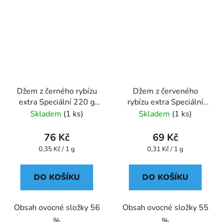
Džem z černého rybízu
Džem z červeného
extra Speciální 220 g
rybízu extra Speciální
GREŠÍK
220 g GREŠÍK
Skladem
(1 ks)
Skladem
(1 ks)
76 Kč
69 Kč
Měrná
Měrná
0,35 Kč / 1 g
0,31 Kč / 1 g
cena:
cena:
DO KOŠÍKU
DO KOŠÍKU
Obsah ovocné složky 56
Obsah ovocné složky 55
%
%