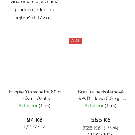
Guatemale a je známá
produkcí jedněch z
nejlepších káv na...
AKCE
Etiopie Yirgacheffe 60 g
Brazílie bezkofeinová
- káva - Oxalis
SWD - káva 0,5 kg -
Oxalis
Skladem
(1 ks)
Skladem
(1 ks)
94 Kč
555 Kč
Měrná
1,57 Kč / 1 g
725 Kč
(–23 %)
cena:
Měrná
111 Kč / 100 g