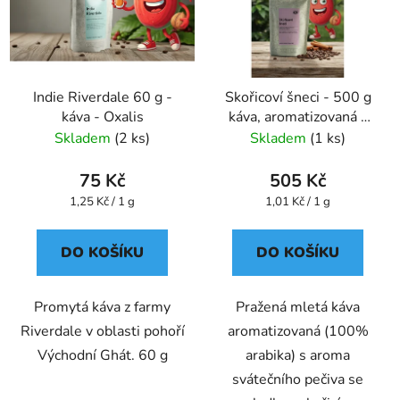
Indie Riverdale 60 g -
Skořicoví šneci - 500 g
káva - Oxalis
káva, aromatizovaná -
Oxalis
Skladem
(2 ks)
Skladem
(1 ks)
75 Kč
505 Kč
Měrná
Měrná
1,25 Kč / 1 g
1,01 Kč / 1 g
cena:
cena:
DO KOŠÍKU
DO KOŠÍKU
Promytá káva z farmy
Pražená mletá káva
Riverdale v oblasti pohoří
aromatizovaná (100%
Východní Ghát. 60 g
arabika) s aroma
svátečního pečiva se