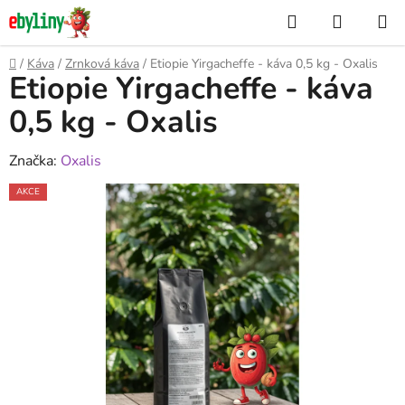
Přejít
Hledat
NÁKUP
na
KOŠÍK
obsah
Domů
/
Káva
/
Zrnková káva
/
Etiopie Yirgacheffe - káva 0,5 kg - Oxalis
Etiopie Yirgacheffe - káva
0,5 kg - Oxalis
Značka:
Oxalis
AKCE