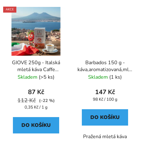
AKCE
GIOVE 250g - Italská
Barbados 150 g -
mletá káva Caffe
káva,aromatizovaná,mletá
Pompeii
- Oxalis
Skladem
(>5 ks)
Skladem
(1 ks)
87 Kč
147 Kč
Měrná
112 Kč
98 Kč / 100 g
(–22 %)
cena:
Měrná
0,35 Kč / 1 g
cena:
DO KOŠÍKU
DO KOŠÍKU
Pražená mletá káva