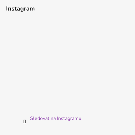
á
Instagram
p
a
t
í
Sledovat na Instagramu