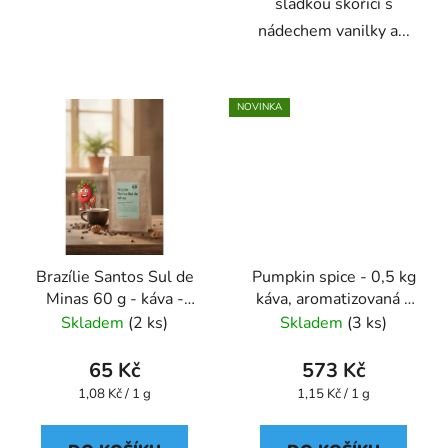
sladkou skořicí s
nádechem vanilky a...
NOVINKA
Brazílie Santos Sul de
Pumpkin spice - 0,5 kg
Minas 60 g - káva -
káva, aromatizovaná -
Oxalis
Oxalis
Skladem
(2 ks)
Skladem
(3 ks)
65 Kč
573 Kč
Měrná
Měrná
1,08 Kč / 1 g
1,15 Kč / 1 g
cena:
cena: