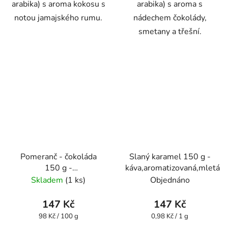
arabika) s aroma kokosu s
arabika) s aroma s
notou jamajského rumu.
nádechem čokolády,
smetany a třešní.
Pomeranč - čokoláda
Slaný karamel 150 g -
150 g -
káva,aromatizovaná,mletá
káva,aromatizovaná,mletá
Skladem
(1 ks)
Objednáno
- Oxalis
147 Kč
147 Kč
Měrná
Měrná
98 Kč / 100 g
0,98 Kč / 1 g
cena:
cena: