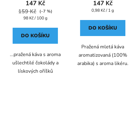
147 Kč
147 Kč
Měrná
159 Kč
0,98 Kč / 1 g
(–7 %)
cena:
Měrná
98 Kč / 100 g
cena:
DO KOŠÍKU
DO KOŠÍKU
Pražená mletá káva
...pražená káva s aroma
aromatizovaná (100%
ušlechtilé čokolády a
arabika) s aroma likéru.
lískových oříšků