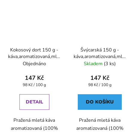
Kokosový dort 150 g -
Švýcarská 150 g -
káva,aromatizovaná,mletá
káva,aromatizovaná,mletá
- Oxalis
- Oxalis
Objednáno
Skladem
(3 ks)
147 Kč
147 Kč
Měrná
Měrná
98 Kč / 100 g
98 Kč / 100 g
cena:
cena:
DETAIL
DO KOŠÍKU
Pražená mletá káva
Pražená mletá káva
aromatizovaná (100%
aromatizovaná (100%