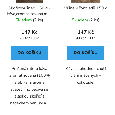
Skořicoví šneci 150 g -
Višně v čokoládě 150 g
káva,aromatizovaná,mletá
-
- Oxalis
káva,aromatizovaná,mletá
Skladem
(2 ks)
Skladem
(2 ks)
- Oxalis
147 Kč
147 Kč
Měrná
Měrná
98 Kč / 100 g
98 Kč / 100 g
cena:
cena:
DO KOŠÍKU
DO KOŠÍKU
Pražená mletá káva
Káva s lahodnou chutí
aromatizovaná (100%
višní máčených v
arabika) s aroma
čokoládě.
svátečního pečiva se
sladkou skořicí s
nádechem vanilky a...