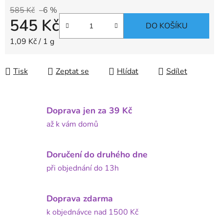
585 Kč
–6 %
545 Kč
DO KOŠÍKU
Měrná cena:
1,09 Kč / 1 g
Tisk
Zeptat se
Hlídat
Sdílet
Doprava jen za 39 Kč
až k vám domů
Doručení do druhého dne
při objednání do 13h
Doprava zdarma
k objednávce nad 1500 Kč