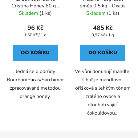
Cristina Honey 60 g -
směs 0,5 kg - Oxalis
káva - Oxalis
Skladem
(1 ks)
Skladem
(1 ks)
96 Kč
485 Kč
Měrná
Měrná
1,60 Kč / 1 g
0,97 Kč / 1 g
cena:
cena:
DO KOŠÍKU
DO KOŠÍKU
Jedná se o odrůdy
Ve vůni dominují mandle.
Bourbon/Pacas/Sarchimor
Chuť je mandlovo-
zpracovávané metodou
oříšková s lehkým tónem
orange honey.
zralého ovoce a
dlouhotrvající
čokoládovou...
Z