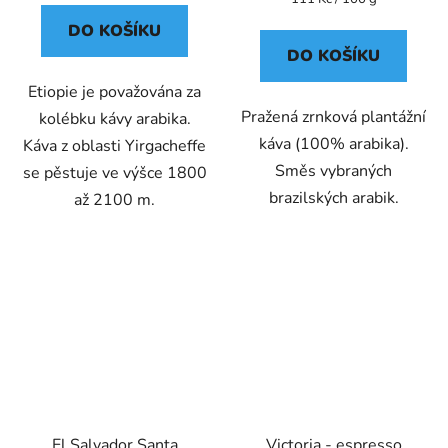
cena:
DO KOŠÍKU
DO KOŠÍKU
Etiopie je považována za
Pražená zrnková plantážní
kolébku kávy arabika.
káva (100% arabika).
Káva z oblasti Yirgacheffe
Směs vybraných
se pěstuje ve výšce 1800
brazilských arabik.
až 2100 m.
El Salvador Santa
Victoria - espresso