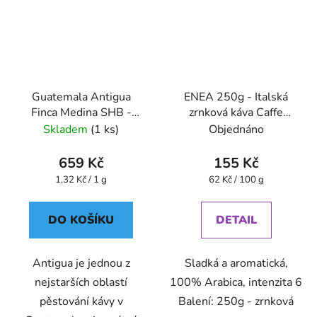
Guatemala Antigua
ENEA 250g - Italská
Finca Medina SHB -
zrnková káva Caffe
káva 0,5 kg - Oxalis
Pompeii
Skladem
(1 ks)
Objednáno
659 Kč
155 Kč
Měrná
Měrná
1,32 Kč / 1 g
62 Kč / 100 g
cena:
cena:
DO KOŠÍKU
DETAIL
Antigua je jednou z
Sladká a aromatická,
nejstarších oblastí
100% Arabica, intenzita 6
pěstování kávy v
Balení: 250g - zrnková