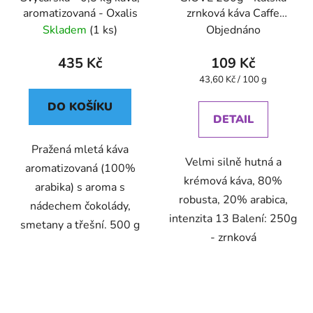
aromatizovaná - Oxalis
zrnková káva Caffe
Pompeii
Skladem
(1 ks)
Objednáno
435 Kč
109 Kč
Měrná
43,60 Kč / 100 g
cena:
DO KOŠÍKU
DETAIL
Pražená mletá káva
Velmi silně hutná a
aromatizovaná (100%
krémová káva, 80%
arabika) s aroma s
robusta, 20% arabica,
nádechem čokolády,
intenzita 13 Balení: 250g
smetany a třešní. 500 g
- zrnková