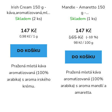
Irish Cream 150 g -
Mandle - Amaretto 150
káva,aromatizovaná,mletá
g -
- Oxalis
káva,aromatizovaná,mletá
Skladem
(2 ks)
Skladem
(1 ks)
- Oxalis
147 Kč
147 Kč
Měrná
0,98 Kč / 1 g
165 Kč
(–10 %)
cena:
Měrná
98 Kč / 100 g
cena:
DO KOŠÍKU
DO KOŠÍKU
Pražená mletá káva
Pražená mletá káva
aromatizovaná (100%
aromatizovaná (100%
arabika) s aroma irského
arabika) s aroma mandlí a
krému.
amaretta.