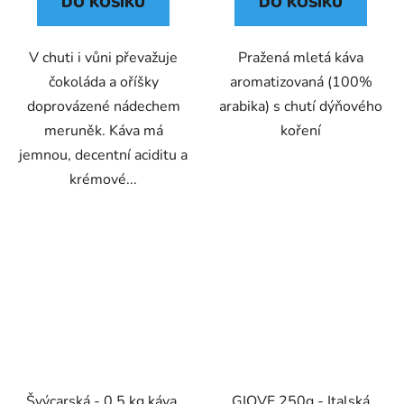
DO KOŠÍKU
DO KOŠÍKU
V chuti i vůni převažuje
Pražená mletá káva
čokoláda a oříšky
aromatizovaná (100%
doprovázené nádechem
arabika) s chutí dýňového
meruněk. Káva má
koření
jemnou, decentní aciditu a
krémové...
Švýcarská - 0,5 kg káva,
GIOVE 250g - Italská