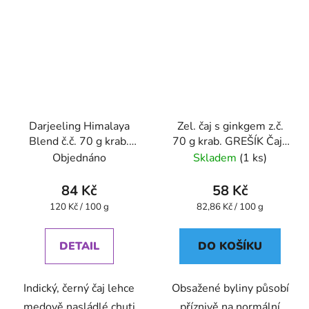
Darjeeling Himalaya
Zel. čaj s ginkgem z.č.
Blend č.č. 70 g krab.
70 g krab. GREŠÍK Čaje
GREŠÍK Čaje 4
4 světadílů
Objednáno
Skladem
(1 ks)
světadílů
84 Kč
58 Kč
Měrná
Měrná
120 Kč / 100 g
82,86 Kč / 100 g
cena:
cena:
DETAIL
DO KOŠÍKU
Indický, černý čaj lehce
Obsažené byliny působí
medově nasládlé chuti
příznivě na normální