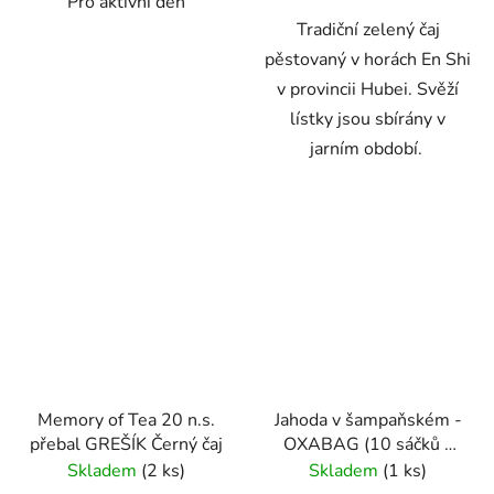
Pro aktivní den
Tradiční zelený čaj
pěstovaný v horách En Shi
v provincii Hubei. Svěží
lístky jsou sbírány v
jarním období.
Memory of Tea 20 n.s.
Jahoda v šampaňském -
přebal GREŠÍK Černý čaj
OXABAG (10 sáčků x
4g) - Oxalis
Skladem
(2 ks)
Skladem
(1 ks)