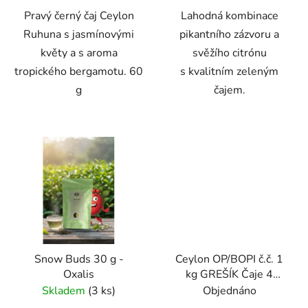
Pravý černý čaj Ceylon
Lahodná kombinace
Ruhuna s jasmínovými
pikantního zázvoru a
květy a s aroma
svěžího citrónu
tropického bergamotu. 60
s kvalitním zeleným
g
čajem.
Snow Buds 30 g -
Ceylon OP/BOPI č.č. 1
Oxalis
kg GREŠÍK Čaje 4
světadílů
Skladem
(3 ks)
Objednáno