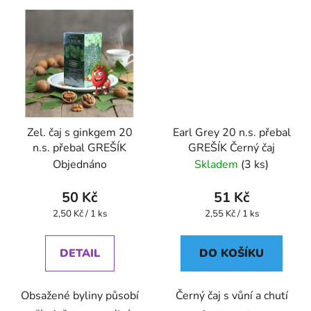
Zel. čaj s ginkgem 20
Earl Grey 20 n.s. přebal
n.s. přebal GREŠÍK
GREŠÍK Černý čaj
Objednáno
Skladem
(3 ks)
50 Kč
51 Kč
Měrná
Měrná
2,50 Kč / 1 ks
2,55 Kč / 1 ks
cena:
cena:
DETAIL
DO KOŠÍKU
Obsažené byliny působí
Černý čaj s vůní a chutí