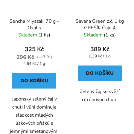
Sencha Miyazaki 70 g -
Savana Green z.č. 1 kg
Oxalis
GREŠÍK Čaje 4
světadílů
Skladem
(1 ks)
Skladem
(1 ks)
325 Kč
389 Kč
Měrná
396 Kč
0,39 Kč / 1 g
(–17 %)
cena:
Měrná
4,64 Kč / 1 g
cena:
DO KOŠÍKU
DO KOŠÍKU
Zelený čaj se svěží
Japonský zelený čaj v
citrónovou chutí.
chuti i vůni dominuje
sladkost mladých
lískových oříšků s
jemnými smetanovými