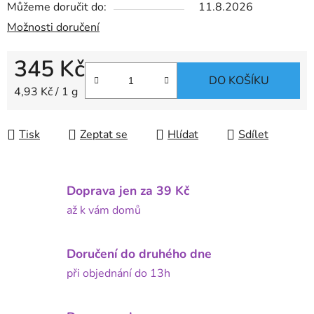
Můžeme doručit do:
11.8.2026
Možnosti doručení
345 Kč
DO KOŠÍKU
Měrná cena:
4,93 Kč / 1 g
Tisk
Zeptat se
Hlídat
Sdílet
Doprava jen za 39 Kč
až k vám domů
Doručení do druhého dne
při objednání do 13h