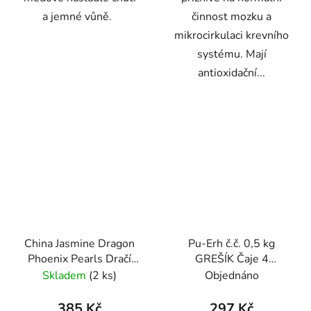
a jemné vůně.
činnost mozku a
mikrocirkulaci krevního
systému. Mají
antioxidační...
China Jasmine Dragon
Pu-Erh č.č. 0,5 kg
Phoenix Pearls Dračí
GREŠÍK Čaje 4
perly 70 g - Oxalis
světadílů
Skladem
(2 ks)
Objednáno
385 Kč
297 Kč