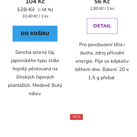
104 Kč
56 Kč
Měrná
128 Kč
2,80 Kč / 1 ks
(–18 %)
cena:
Měrná
10,40 Kč / 1 ks
cena:
DETAIL
DO KOŠÍKU
Pro povzbuzení těla i
Sencha zelený čaj,
ducha, zdroj přírodní
japonského typu stále
energie. Pije se kdykoliv
hojněji pěstovaná na
během dne. Balení: 20 x
čínských čajových
1,5 g přebal
plantážích. Medově žlutý
nálev.
AKCE