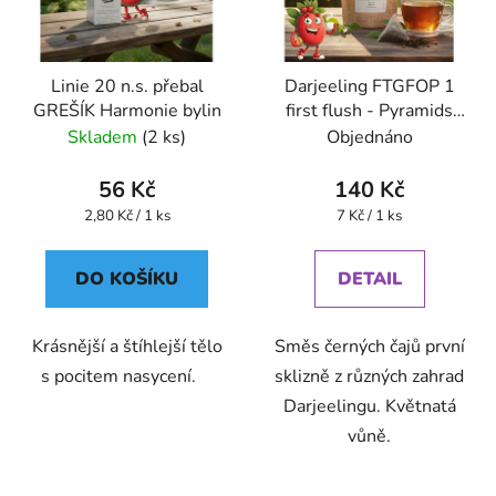
Linie 20 n.s. přebal
Darjeeling FTGFOP 1
GREŠÍK Harmonie bylin
first flush - Pyramids
(BONThé) - Oxalis
Skladem
(2 ks)
Objednáno
56 Kč
140 Kč
Měrná
Měrná
2,80 Kč / 1 ks
7 Kč / 1 ks
cena:
cena:
DO KOŠÍKU
DETAIL
Krásnější a štíhlejší tělo
Směs černých čajů první
s pocitem nasycení.
sklizně z různých zahrad
Darjeelingu. Květnatá
vůně.