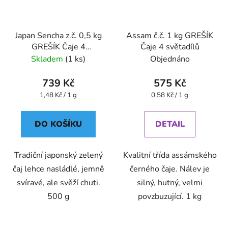
Japan Sencha z.č. 0,5 kg
Assam č.č. 1 kg GREŠÍK
GREŠÍK Čaje 4
Čaje 4 světadílů
světadílů
Skladem
(1 ks)
Objednáno
739 Kč
575 Kč
Měrná
Měrná
1,48 Kč / 1 g
0,58 Kč / 1 g
cena:
cena:
DO KOŠÍKU
DETAIL
Tradiční japonský zelený
Kvalitní třída assámského
čaj lehce nasládlé, jemně
černého čaje. Nálev je
svíravé, ale svěží chuti.
silný, hutný, velmi
500 g
povzbuzující. 1 kg