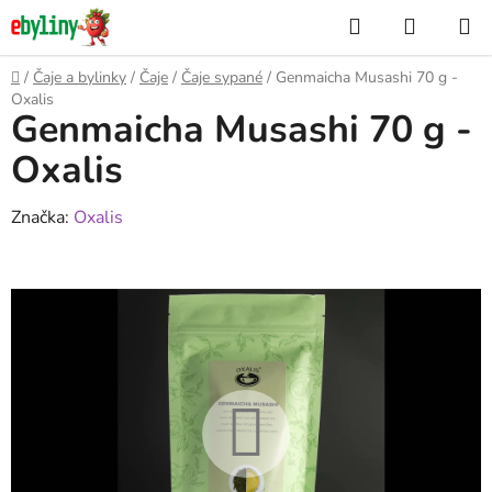
Přejít
Hledat
NÁKUP
na
KOŠÍK
obsah
Domů
/
Čaje a bylinky
/
Čaje
/
Čaje sypané
/
Genmaicha Musashi 70 g -
Oxalis
Genmaicha Musashi 70 g -
Oxalis
Značka:
Oxalis