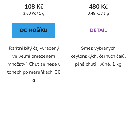
108 Kč
480 Kč
Měrná
Měrná
3,60 Kč / 1 g
0,48 Kč / 1 g
cena:
cena:
DO KOŠÍKU
DETAIL
Raritní bílý čaj vyráběný
Směs vybraných
ve velmi omezeném
ceylonských, černých čajů,
množství. Chuť se nese v
plné chuti i vůně. 1 kg
tonech po meruňkách. 30
g