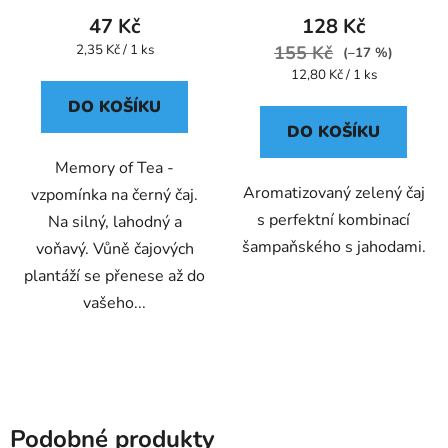
47 Kč
128 Kč
Měrná
2,35 Kč / 1 ks
155 Kč
(–17 %)
cena:
Měrná
12,80 Kč / 1 ks
cena:
DO KOŠÍKU
DO KOŠÍKU
Memory of Tea -
Aromatizovaný zelený čaj
vzpomínka na černý čaj.
s perfektní kombinací
Na silný, lahodný a
šampaňského s jahodami.
voňavý. Vůně čajových
plantáží se přenese až do
vašeho...
Podobné produkty