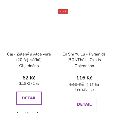
AKCE
Čaj - Zelený s Aloe vera
En Shi Yu Lu - Pyramids
(20 čaj. sáčků)
(BONThé) - Oxalis
Objednáno
Objednáno
62 Kč
116 Kč
Měrná
3,10 Kč / 1 ks
140 Kč
(–17 %)
cena:
Měrná
5,80 Kč / 1 ks
cena:
DETAIL
DETAIL