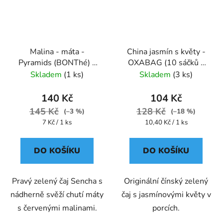
Malina - máta -
China jasmín s květy -
Pyramids (BONThé) -
OXABAG (10 sáčků x
Oxalis
4g) - Oxalis
Skladem
(1 ks)
Skladem
(3 ks)
140 Kč
104 Kč
145 Kč
128 Kč
(–3 %)
(–18 %)
Měrná
Měrná
7 Kč / 1 ks
10,40 Kč / 1 ks
cena:
cena:
DO KOŠÍKU
DO KOŠÍKU
Pravý zelený čaj Sencha s
Originální čínský zelený
nádherně svěží chutí máty
čaj s jasmínovými květy v
s červenými malinami.
porcích.