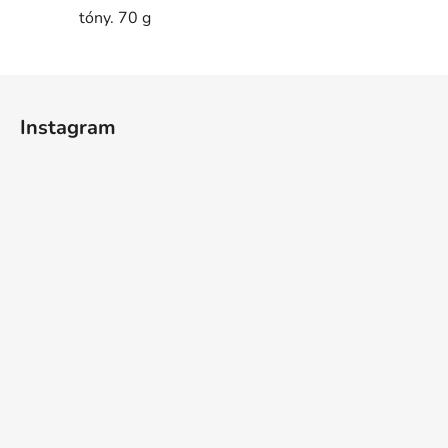
tóny. 70 g
Z
á
Instagram
p
a
t
í