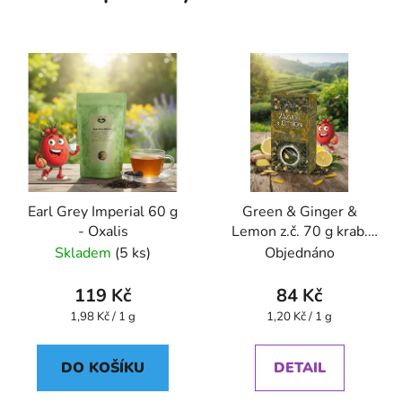
Earl Grey Imperial 60 g
Green & Ginger &
- Oxalis
Lemon z.č. 70 g krab.
GREŠÍK Čaje 4
Skladem
(5 ks)
Objednáno
světadílů
119 Kč
84 Kč
Měrná
Měrná
1,98 Kč / 1 g
1,20 Kč / 1 g
cena:
cena:
DO KOŠÍKU
DETAIL