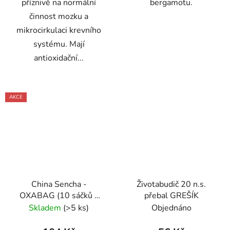
příznivě na normální
bergamotu.
činnost mozku a
mikrocirkulaci krevního
systému. Mají
antioxidační...
AKCE
China Sencha -
Životabudič 20 n.s.
OXABAG (10 sáčků x
přebal GREŠÍK
4g) - Oxalis
Skladem
(>5 ks)
Objednáno