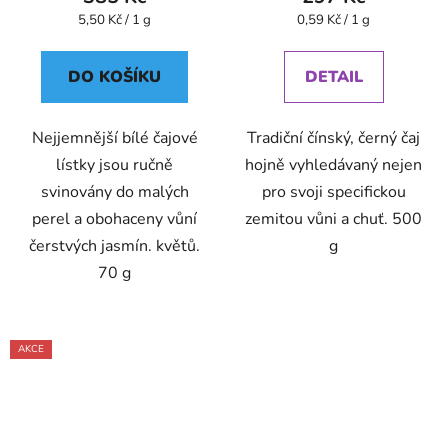
Měrná
Měrná
5,50 Kč / 1 g
0,59 Kč / 1 g
cena:
cena:
DO KOŠÍKU
DETAIL
Nejjemnější bílé čajové
Tradiční čínský, černý čaj
lístky jsou ručně
hojně vyhledávaný nejen
svinovány do malých
pro svoji specifickou
perel a obohaceny vůní
zemitou vůni a chuť. 500
čerstvých jasmín. květů.
g
70 g
AKCE