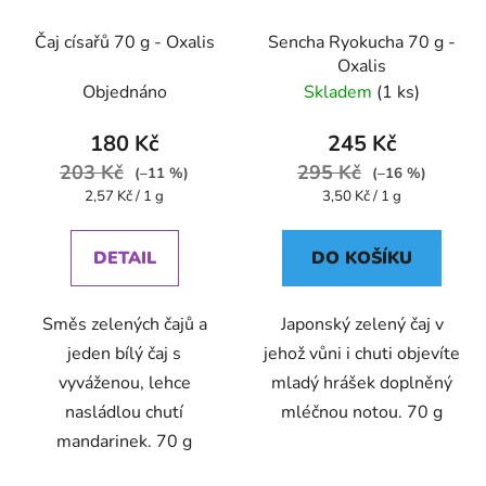
Čaj císařů 70 g - Oxalis
Sencha Ryokucha 70 g -
Oxalis
Objednáno
Skladem
(1 ks)
180 Kč
245 Kč
203 Kč
295 Kč
(–11 %)
(–16 %)
Měrná
Měrná
2,57 Kč / 1 g
3,50 Kč / 1 g
cena:
cena:
DETAIL
DO KOŠÍKU
Směs zelených čajů a
Japonský zelený čaj v
jeden bílý čaj s
jehož vůni i chuti objevíte
vyváženou, lehce
mladý hrášek doplněný
nasládlou chutí
mléčnou notou. 70 g
mandarinek. 70 g