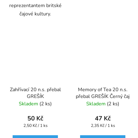
reprezentantem britské
čajové kultury.
Zahřívací 20 n.s. přebal
Memory of Tea 20 n.s.
GREŠÍK
přebal GREŠÍK Černý čaj
Skladem
(2 ks)
Skladem
(2 ks)
50 Kč
47 Kč
Měrná
Měrná
2,50 Kč / 1 ks
2,35 Kč / 1 ks
cena:
cena: