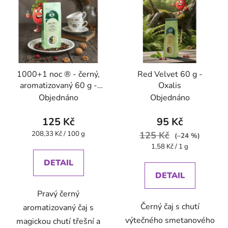
1000+1 noc ® - černý,
Red Velvet 60 g -
aromatizovaný 60 g -
Oxalis
Oxalis
Objednáno
Objednáno
125 Kč
95 Kč
Měrná
208,33 Kč / 100 g
125 Kč
(–24 %)
cena:
Měrná
1,58 Kč / 1 g
cena:
DETAIL
DETAIL
Pravý černý
Černý čaj s chutí
aromatizovaný čaj s
výtečného smetanového
magickou chutí třešní a