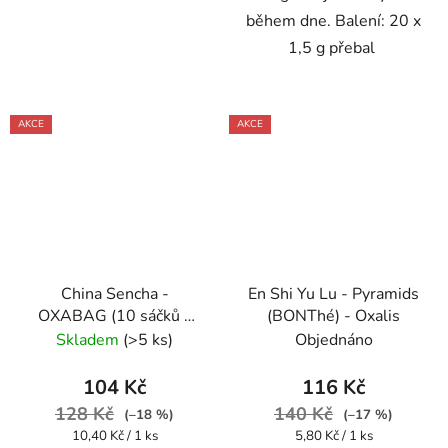
během dne. Balení: 20 x
1,5 g přebal
AKCE
AKCE
China Sencha -
En Shi Yu Lu - Pyramids
OXABAG (10 sáčků x
(BONThé) - Oxalis
4g) - Oxalis
Skladem
(>5 ks)
Objednáno
104 Kč
116 Kč
128 Kč
140 Kč
(–18 %)
(–17 %)
Měrná
Měrná
10,40 Kč / 1 ks
5,80 Kč / 1 ks