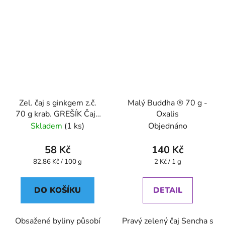
Zel. čaj s ginkgem z.č.
Malý Buddha ® 70 g -
70 g krab. GREŠÍK Čaje
Oxalis
4 světadílů
Skladem
(1 ks)
Objednáno
58 Kč
140 Kč
Měrná
Měrná
82,86 Kč / 100 g
2 Kč / 1 g
cena:
cena:
DO KOŠÍKU
DETAIL
Obsažené byliny působí
Pravý zelený čaj Sencha s