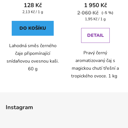
128 Kč
1 950 Kč
Měrná
2,13 Kč / 1 g
2 060 Kč
(–5 %)
cena:
Měrná
1,95 Kč / 1 g
cena:
DO KOŠÍKU
DETAIL
Lahodná směs černého
Pravý černý
čaje připomínající
aromatizovaný čaj s
snídaňovou ovesnou kaši.
magickou chutí třešní a
60 g
tropického ovoce. 1 kg
Z
á
Instagram
p
a
t