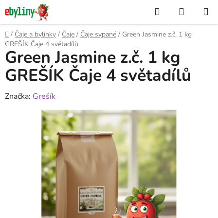
Přejít
Hledat
NÁKUP
na
KOŠÍK
obsah
Domů
/
Čaje a bylinky
/
Čaje
/
Čaje sypané
/
Green Jasmine z.č. 1 kg
GREŠÍK Čaje 4 světadílů
Green Jasmine z.č. 1 kg
GREŠÍK Čaje 4 světadílů
Značka:
Grešík