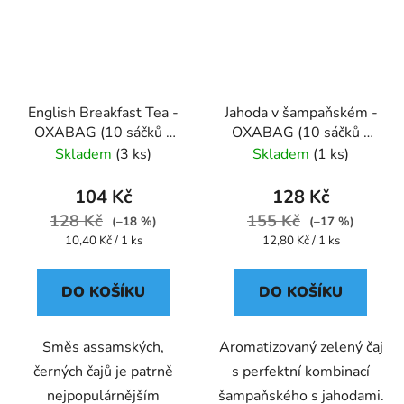
English Breakfast Tea -
Jahoda v šampaňském -
OXABAG (10 sáčků x
OXABAG (10 sáčků x
4g) - Oxalis
4g) - Oxalis
Skladem
(3 ks)
Skladem
(1 ks)
104 Kč
128 Kč
128 Kč
155 Kč
(–18 %)
(–17 %)
Měrná
Měrná
10,40 Kč / 1 ks
12,80 Kč / 1 ks
cena:
cena:
DO KOŠÍKU
DO KOŠÍKU
Směs assamských,
Aromatizovaný zelený čaj
černých čajů je patrně
s perfektní kombinací
nejpopulárnějším
šampaňského s jahodami.