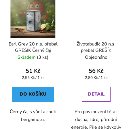
Earl Grey 20 n.s. přebal
Životabudič 20 n.s.
GREŠÍK Černý čaj
přebal GREŠÍK
Skladem
(3 ks)
Objednáno
51 Kč
56 Kč
Měrná
Měrná
2,55 Kč / 1 ks
2,80 Kč / 1 ks
cena:
cena:
DO KOŠÍKU
DETAIL
Černý čaj s vůní a chutí
Pro povzbuzení těla i
bergamotu.
ducha, zdroj přírodní
energie. Pije se kdykoliv