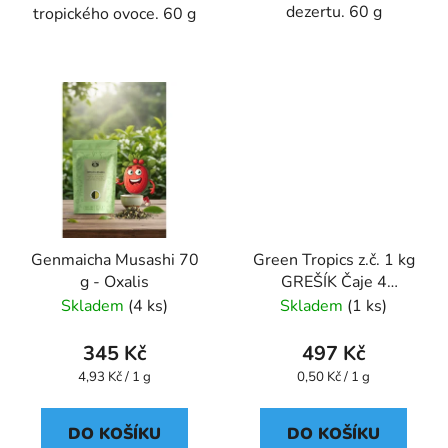
dezertu. 60 g
tropického ovoce. 60 g
Genmaicha Musashi 70
Green Tropics z.č. 1 kg
g - Oxalis
GREŠÍK Čaje 4
světadílů
Skladem
(4 ks)
Skladem
(1 ks)
345 Kč
497 Kč
Měrná
Měrná
4,93 Kč / 1 g
0,50 Kč / 1 g
cena:
cena:
DO KOŠÍKU
DO KOŠÍKU