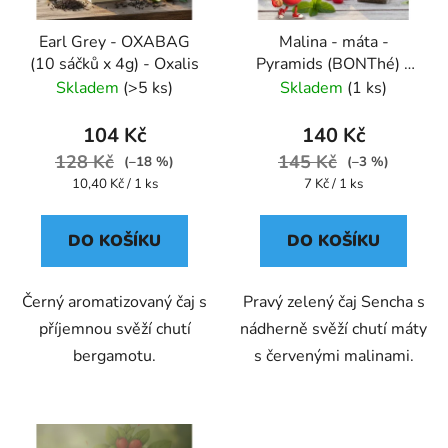
Earl Grey - OXABAG
Malina - máta -
(10 sáčků x 4g) - Oxalis
Pyramids (BONThé) -
Oxalis
Skladem
(>5 ks)
Skladem
(1 ks)
104 Kč
140 Kč
128 Kč
145 Kč
(–18 %)
(–3 %)
Měrná
Měrná
10,40 Kč / 1 ks
7 Kč / 1 ks
cena:
cena:
DO KOŠÍKU
DO KOŠÍKU
Černý aromatizovaný čaj s
Pravý zelený čaj Sencha s
příjemnou svěží chutí
nádherně svěží chutí máty
bergamotu.
s červenými malinami.