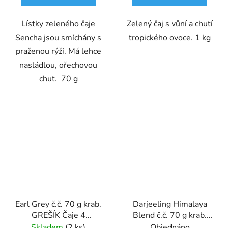
Lístky zeleného čaje
Zelený čaj s vůní a chutí
Sencha jsou smíchány s
tropického ovoce. 1 kg
praženou rýží. Má lehce
nasládlou, ořechovou
chuť. 70 g
Earl Grey č.č. 70 g krab.
Darjeeling Himalaya
GREŠÍK Čaje 4
Blend č.č. 70 g krab.
světadílů
GREŠÍK Čaje 4
Skladem
(2 ks)
Objednáno