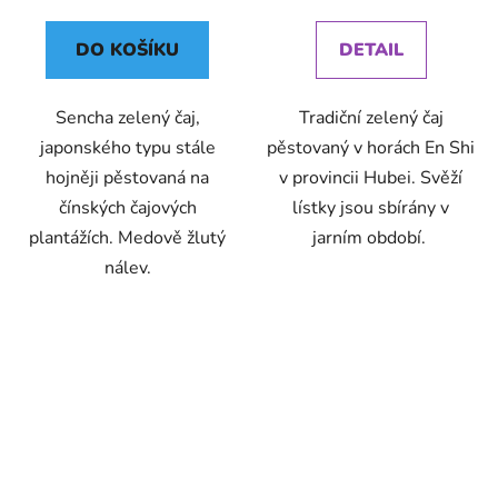
cena:
cena:
DO KOŠÍKU
DETAIL
Sencha zelený čaj,
Tradiční zelený čaj
japonského typu stále
pěstovaný v horách En Shi
hojněji pěstovaná na
v provincii Hubei. Svěží
čínských čajových
lístky jsou sbírány v
plantážích. Medově žlutý
jarním období.
nálev.