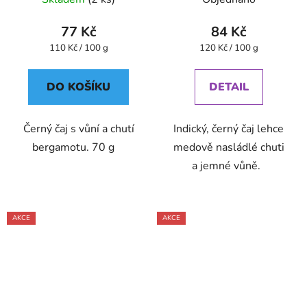
světadílů
77 Kč
84 Kč
Měrná
Měrná
110 Kč / 100 g
120 Kč / 100 g
cena:
cena:
DO KOŠÍKU
DETAIL
Černý čaj s vůní a chutí
Indický, černý čaj lehce
bergamotu. 70 g
medově nasládlé chuti
a jemné vůně.
AKCE
AKCE