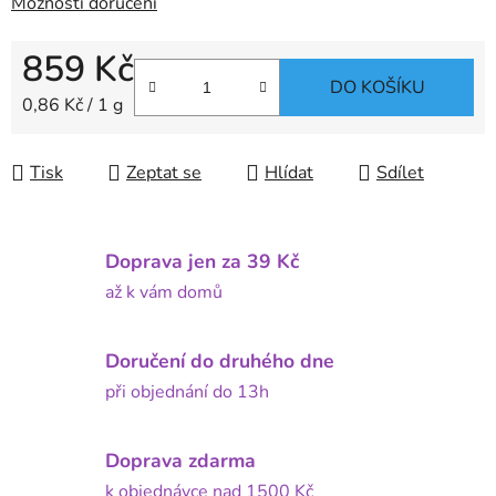
Možnosti doručení
859 Kč
DO KOŠÍKU
Měrná cena:
0,86 Kč / 1 g
Tisk
Zeptat se
Hlídat
Sdílet
Doprava jen za 39 Kč
až k vám domů
Doručení do druhého dne
při objednání do 13h
Doprava zdarma
k objednávce nad 1500 Kč