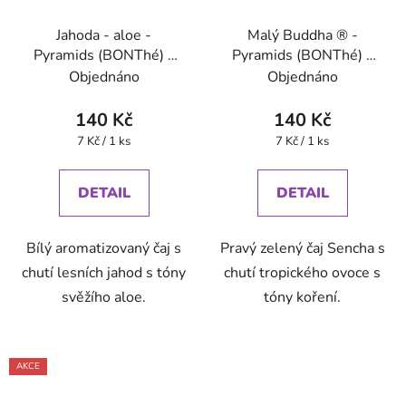
Jahoda - aloe -
Malý Buddha ® -
Pyramids (BONThé) -
Pyramids (BONThé) -
Oxalis
Oxalis
Objednáno
Objednáno
140 Kč
140 Kč
Měrná
Měrná
7 Kč / 1 ks
7 Kč / 1 ks
cena:
cena:
DETAIL
DETAIL
Bílý aromatizovaný čaj s
Pravý zelený čaj Sencha s
chutí lesních jahod s tóny
chutí tropického ovoce s
svěžího aloe.
tóny koření.
AKCE