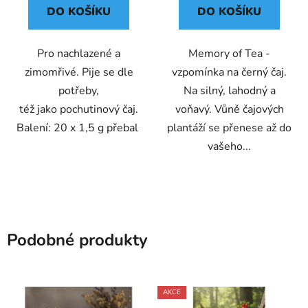
DO KOŠÍKU
DO KOŠÍKU
Pro nachlazené a
Memory of Tea -
zimomřivé. Pije se dle
vzpomínka na černý čaj.
potřeby,
Na silný, lahodný a
též jako pochutinový čaj.
voňavý. Vůně čajových
Balení: 20 x 1,5 g přebal
plantáží se přenese až do
vašeho...
Podobné produkty
AKCE