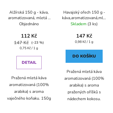
Alžírská 150 g - káva,
Havajský ořech 150 g -
aromatizovaná, mletá -
káva,aromatizovaná,mletá
Oxalis
- Oxalis
Objednáno
Skladem
(3 ks)
112 Kč
147 Kč
Měrná
147 Kč
0,98 Kč / 1 g
(–23 %)
cena:
Měrná
0,75 Kč / 1 g
cena:
DO KOŠÍKU
DETAIL
Pražená mletá káva
Pražená mletá káva
aromatizovaná (100%
aromatizovaná (100%
arabika) s aroma
arabika) s aroma
pražených oříšků s
vaječného koňaku. 150g
nádechem kokosu.