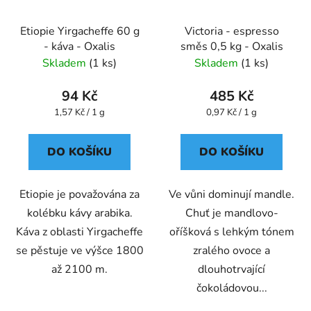
Etiopie Yirgacheffe 60 g
Victoria - espresso
- káva - Oxalis
směs 0,5 kg - Oxalis
Skladem
(1 ks)
Skladem
(1 ks)
94 Kč
485 Kč
Měrná
Měrná
1,57 Kč / 1 g
0,97 Kč / 1 g
cena:
cena:
DO KOŠÍKU
DO KOŠÍKU
Etiopie je považována za
Ve vůni dominují mandle.
kolébku kávy arabika.
Chuť je mandlovo-
Káva z oblasti Yirgacheffe
oříšková s lehkým tónem
se pěstuje ve výšce 1800
zralého ovoce a
až 2100 m.
dlouhotrvající
čokoládovou...