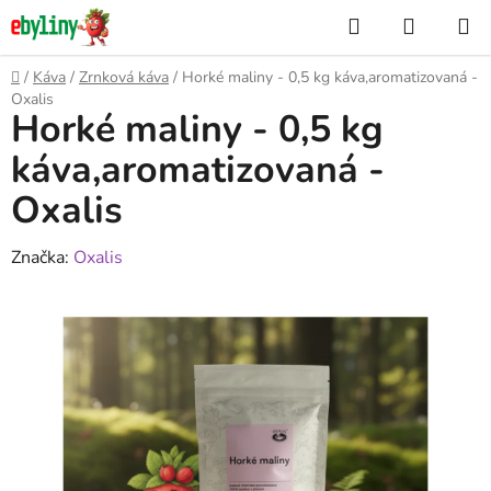
Přejít
Hledat
NÁKUP
na
KOŠÍK
obsah
Domů
/
Káva
/
Zrnková káva
/
Horké maliny - 0,5 kg káva,aromatizovaná -
Oxalis
Horké maliny - 0,5 kg
káva,aromatizovaná -
Oxalis
Značka:
Oxalis