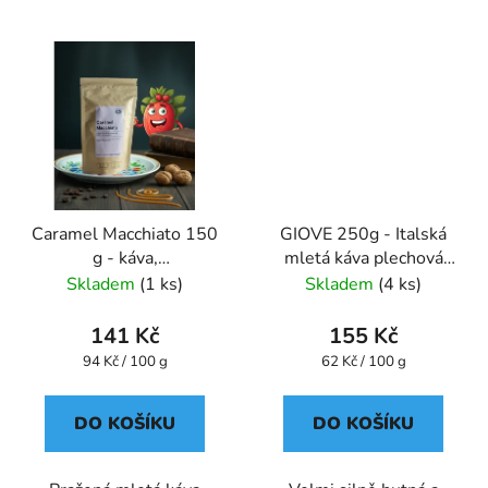
Caramel Macchiato 150
GIOVE 250g - Italská
g - káva,
mletá káva plechová
aromatizovaná,mletá -
dóza Caffe Pompeii
Skladem
(1 ks)
Skladem
(4 ks)
Oxalis
141 Kč
155 Kč
Měrná
Měrná
94 Kč / 100 g
62 Kč / 100 g
cena:
cena:
DO KOŠÍKU
DO KOŠÍKU