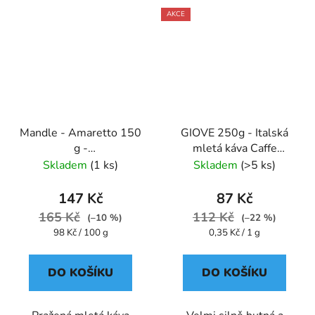
AKCE
Mandle - Amaretto 150
GIOVE 250g - Italská
g -
mletá káva Caffe
káva,aromatizovaná,mletá
Pompeii
Skladem
(1 ks)
Skladem
(>5 ks)
- Oxalis
147 Kč
87 Kč
165 Kč
112 Kč
(–10 %)
(–22 %)
Měrná
Měrná
98 Kč / 100 g
0,35 Kč / 1 g
cena:
cena:
DO KOŠÍKU
DO KOŠÍKU