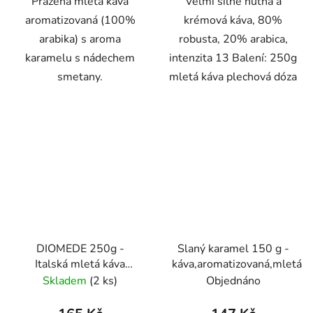
Pražená mletá káva
Velmi silně hutná a
aromatizovaná (100%
krémová káva, 80%
arabika) s aroma
robusta, 20% arabica,
karamelu s nádechem
intenzita 13 Balení: 250g
smetany.
mletá káva plechová dóza
DIOMEDE 250g -
Slaný karamel 150 g -
Italská mletá káva
káva,aromatizovaná,mletá
plechová dóza Caffe
Skladem
(2 ks)
Objednáno
Pompeii