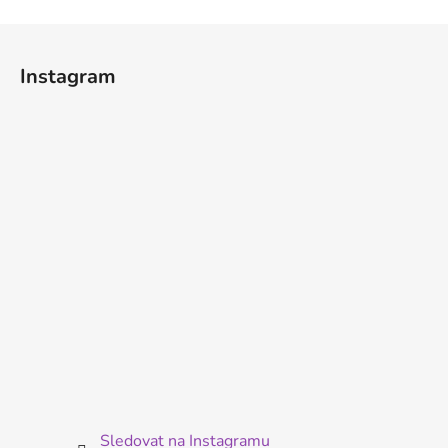
Z
á
Instagram
p
a
t
í
Sledovat na Instagramu