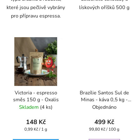
které jsou pečlivě vybrány
lískových oříšků 500 g
pro přípravu espressa.
Victoria - espresso
Brazílie Santos Sul de
směs 150 g - Oxalis
Minas - káva 0,5 kg -
Oxalis
Skladem
(4 ks)
Objednáno
148 Kč
499 Kč
Měrná
Měrná
0,99 Kč / 1 g
99,80 Kč / 100 g
cena:
cena: