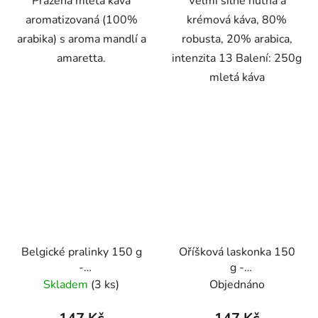
Pražená mletá káva
Velmi silně hutná a
aromatizovaná (100%
krémová káva, 80%
arabika) s aroma mandlí a
robusta, 20% arabica,
amaretta.
intenzita 13 Balení: 250g
mletá káva
Belgické pralinky 150 g
Oříšková laskonka 150
-
g -
káva,aromatizovaná,mletá
káva,aromatizovaná,mletá
Skladem
(3 ks)
Objednáno
- Oxalis