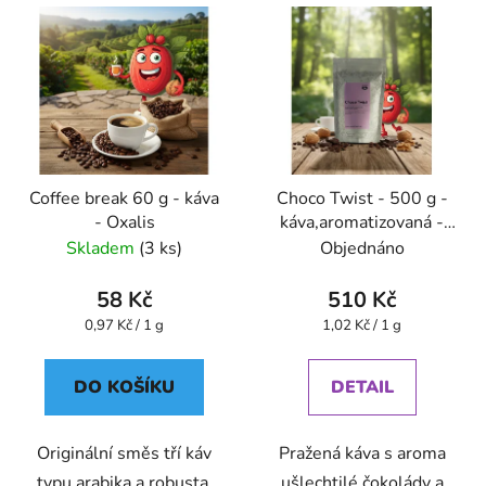
Coffee break 60 g - káva
Choco Twist - 500 g -
- Oxalis
káva,aromatizovaná -
Oxalis
Skladem
(3 ks)
Objednáno
58 Kč
510 Kč
Měrná
Měrná
0,97 Kč / 1 g
1,02 Kč / 1 g
cena:
cena:
DO KOŠÍKU
DETAIL
Originální směs tří káv
Pražená káva s aroma
typu arabika a robusta,
ušlechtilé čokolády a