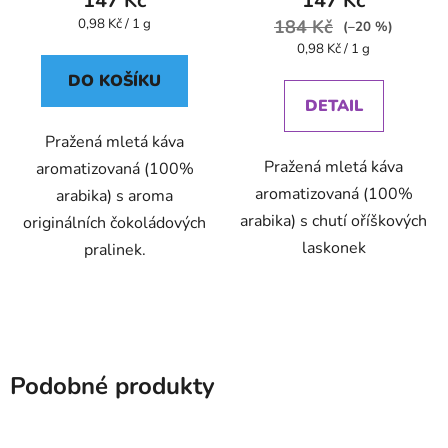
147 Kč
147 Kč
Měrná
0,98 Kč / 1 g
184 Kč
(–20 %)
cena:
Měrná
0,98 Kč / 1 g
cena:
DO KOŠÍKU
DETAIL
Pražená mletá káva
Pražená mletá káva
aromatizovaná (100%
aromatizovaná (100%
arabika) s aroma
arabika) s chutí oříškových
originálních čokoládových
laskonek
pralinek.
Podobné produkty