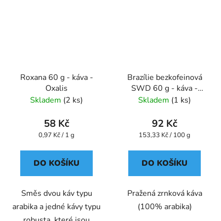
Roxana 60 g - káva -
Brazílie bezkofeinová
Oxalis
SWD 60 g - káva -
Oxalis
Skladem
(2 ks)
Skladem
(1 ks)
58 Kč
92 Kč
Měrná
Měrná
0,97 Kč / 1 g
153,33 Kč / 100 g
cena:
cena:
DO KOŠÍKU
DO KOŠÍKU
Směs dvou káv typu
Pražená zrnková káva
arabika a jedné kávy typu
(100% arabika)
robusta, které jsou