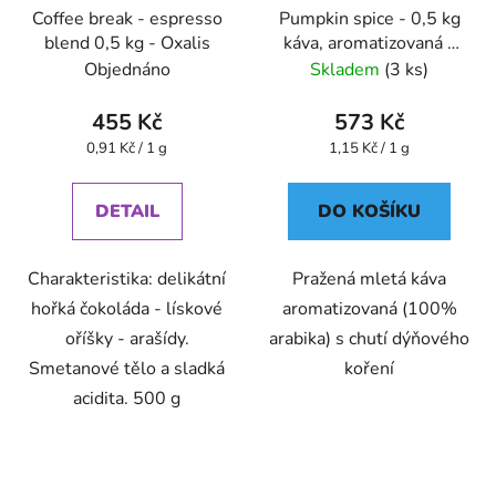
Coffee break - espresso
Pumpkin spice - 0,5 kg
blend 0,5 kg - Oxalis
káva, aromatizovaná -
Oxalis
Objednáno
Skladem
(3 ks)
455 Kč
573 Kč
Měrná
Měrná
0,91 Kč / 1 g
1,15 Kč / 1 g
cena:
cena:
DETAIL
DO KOŠÍKU
Charakteristika: delikátní
Pražená mletá káva
hořká čokoláda - lískové
aromatizovaná (100%
oříšky - arašídy.
arabika) s chutí dýňového
Smetanové tělo a sladká
koření
acidita. 500 g