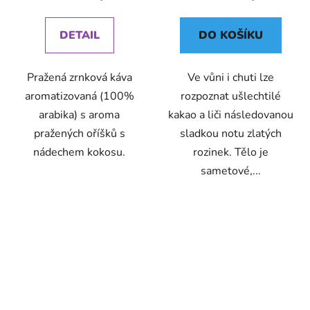
cena:
cena:
DETAIL
DO KOŠÍKU
Pražená zrnková káva
Ve vůni i chuti lze
aromatizovaná (100%
rozpoznat ušlechtilé
arabika) s aroma
kakao a liči následovanou
pražených oříšků s
sladkou notu zlatých
nádechem kokosu.
rozinek. Tělo je
sametové,...