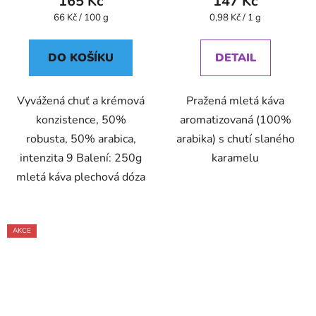
165 Kč
147 Kč
Měrná
Měrná
66 Kč / 100 g
0,98 Kč / 1 g
cena:
cena:
DO KOŠÍKU
DETAIL
Vyvážená chuť a krémová
Pražená mletá káva
konzistence, 50%
aromatizovaná (100%
robusta, 50% arabica,
arabika) s chutí slaného
intenzita 9 Balení: 250g
karamelu
mletá káva plechová dóza
AKCE