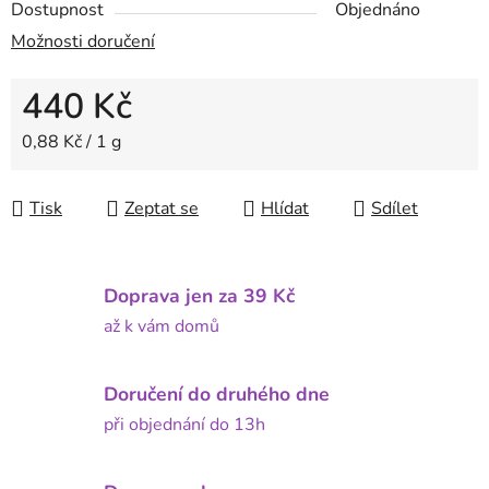
Dostupnost
Objednáno
Možnosti doručení
440 Kč
Měrná cena:
0,88 Kč / 1 g
Tisk
Zeptat se
Hlídat
Sdílet
Doprava jen za 39 Kč
až k vám domů
Doručení do druhého dne
při objednání do 13h