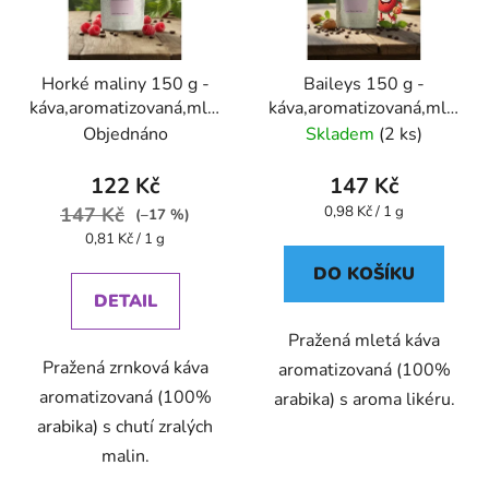
Horké maliny 150 g -
Baileys 150 g -
káva,aromatizovaná,mletá
káva,aromatizovaná,mletá
- Oxalis
- Oxalis
Objednáno
Skladem
(2 ks)
122 Kč
147 Kč
Měrná
147 Kč
0,98 Kč / 1 g
(–17 %)
cena:
Měrná
0,81 Kč / 1 g
cena:
DO KOŠÍKU
DETAIL
Pražená mletá káva
Pražená zrnková káva
aromatizovaná (100%
aromatizovaná (100%
arabika) s aroma likéru.
arabika) s chutí zralých
malin.