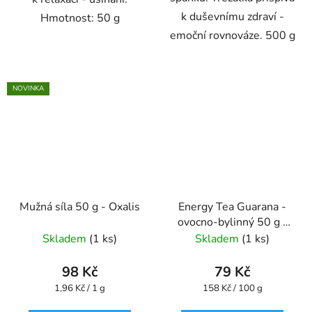
k duševnímu zdraví -
Hmotnost: 50 g
emoční rovnováze. 500 g
NOVINKA
Mužná síla 50 g - Oxalis
Energy Tea Guarana -
ovocno-bylinný 50 g -
Oxalis
Skladem
(1 ks)
Skladem
(1 ks)
98 Kč
79 Kč
Měrná
Měrná
1,96 Kč / 1 g
158 Kč / 100 g
cena:
cena: