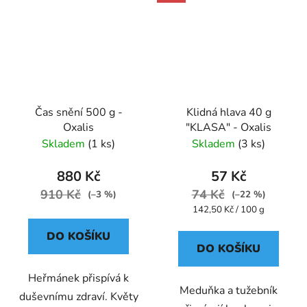
Čas snění 500 g -
Klidná hlava 40 g
Oxalis
"KLASA" - Oxalis
Skladem
(1 ks)
Skladem
(3 ks)
880 Kč
57 Kč
910 Kč
74 Kč
(–3 %)
(–22 %)
Měrná
142,50 Kč / 100 g
cena:
DO KOŠÍKU
DO KOŠÍKU
Heřmánek přispívá k
Meduňka a tužebník
duševnímu zdraví. Květy