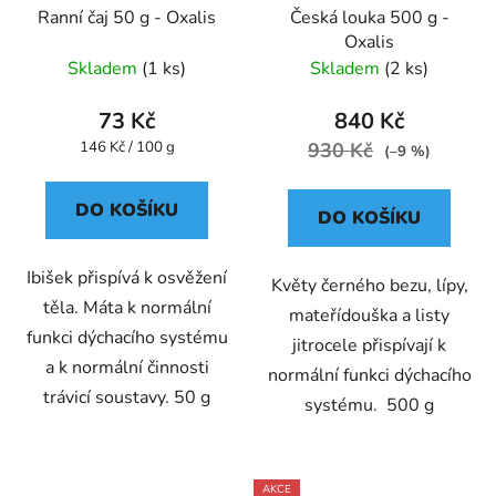
Ranní čaj 50 g - Oxalis
Česká louka 500 g -
Oxalis
Skladem
(1 ks)
Skladem
(2 ks)
73 Kč
840 Kč
Měrná
146 Kč / 100 g
930 Kč
(–9 %)
cena:
DO KOŠÍKU
DO KOŠÍKU
Ibišek přispívá k osvěžení
Květy černého bezu, lípy,
těla. Máta k normální
mateřídouška a listy
funkci dýchacího systému
jitrocele přispívají k
a k normální činnosti
normální funkci dýchacího
trávicí soustavy. 50 g
systému. 500 g
AKCE