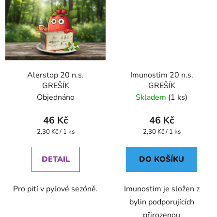
Alerstop 20 n.s.
Imunostim 20 n.s.
GREŠÍK
GREŠÍK
Objednáno
Skladem
(1 ks)
46 Kč
46 Kč
Měrná
Měrná
2,30 Kč / 1 ks
2,30 Kč / 1 ks
cena:
cena:
DETAIL
DO KOŠÍKU
Pro pití v pylové sezóně.
Imunostim je složen z
bylin podporujících
přirozenou