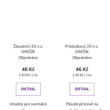
Žaludeční 20 n.s.
Průduškový 20 n.s.
GREŠÍK
GREŠÍK
Objednáno
Objednáno
46 Kč
46 Kč
Měrná
Měrná
2,30 Kč / 1 ks
2,30 Kč / 1 ks
cena:
cena:
DETAIL
DETAIL
Vhodný pro normální
Působí příznivě na