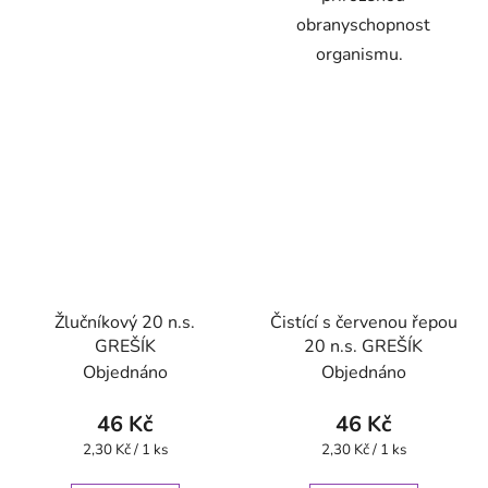
obranyschopnost
organismu.
Žlučníkový 20 n.s.
Čistící s červenou řepou
GREŠÍK
20 n.s. GREŠÍK
Objednáno
Objednáno
46 Kč
46 Kč
Měrná
Měrná
2,30 Kč / 1 ks
2,30 Kč / 1 ks
cena:
cena: