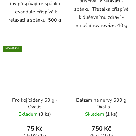
přispívají k relaxaci -
lípy přispívají ke spánku.
spánku. Třezalka přispívá
Levandule přispívá k
k duševnímu zdraví -
relaxaci a spánku. 500 g
emoční rovnováze. 40 g
NOVINKA
Pro kojící ženy 50 g -
Balzám na nervy 500 g
Oxalis
- Oxalis
Skladem
(3 ks)
Skladem
(1 ks)
75 Kč
750 Kč
Měrná
Měrná
1,50 Kč / 1 g
75 Kč / 100 g