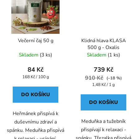
Večerní čaj 50 g
Klidná hlava KLASA
500 g - Oxalis
Skladem
(3 ks)
Skladem
(1 ks)
84 Kč
739 Kč
Měrná
168 Kč / 100 g
910 Kč
(–18 %)
cena:
Měrná
1,48 Kč / 1 g
cena:
DO KOŠÍKU
DO KOŠÍKU
Heřmánek přispívá k
Meduňka a tužebník
duševnímu zdraví a
přispívají k relaxaci -
spánku. Meduňka přispívá
spánku. Třezalka přispívá
k relaxaci - usínání.