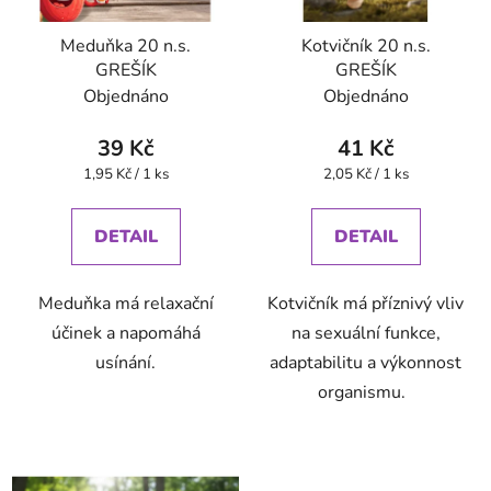
Meduňka 20 n.s.
Kotvičník 20 n.s.
GREŠÍK
GREŠÍK
Objednáno
Objednáno
39 Kč
41 Kč
Měrná
Měrná
1,95 Kč / 1 ks
2,05 Kč / 1 ks
cena:
cena:
DETAIL
DETAIL
Meduňka má relaxační
Kotvičník má příznivý vliv
účinek a napomáhá
na sexuální funkce,
usínání.
adaptabilitu a výkonnost
organismu.