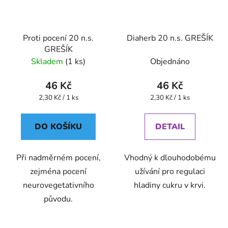
Proti pocení 20 n.s.
Diaherb 20 n.s. GREŠÍK
GREŠÍK
Skladem
(1 ks)
Objednáno
46 Kč
46 Kč
Měrná
Měrná
2,30 Kč / 1 ks
2,30 Kč / 1 ks
cena:
cena:
DO KOŠÍKU
DETAIL
Při nadměrném pocení,
Vhodný k dlouhodobému
zejména pocení
užívání pro regulaci
neurovegetativního
hladiny cukru v krvi.
původu.