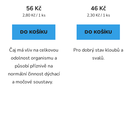
56 Kč
46 Kč
Měrná
Měrná
2,80 Kč / 1 ks
2,30 Kč / 1 ks
cena:
cena:
DO KOŠÍKU
DO KOŠÍKU
Čaj má vliv na celkovou
Pro dobrý stav kloubů a
odolnost organismu a
svalů.
působí příznivě na
normální činnost dýchací
a močové soustavy.