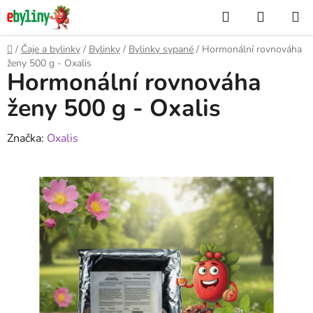
Přejít
Hledat
NÁKUP
na
KOŠÍK
obsah
Domů
/
Čaje a bylinky
/
Bylinky
/
Bylinky sypané
/
Hormonální rovnováha
ženy 500 g - Oxalis
Hormonální rovnováha
ženy 500 g - Oxalis
Značka:
Oxalis