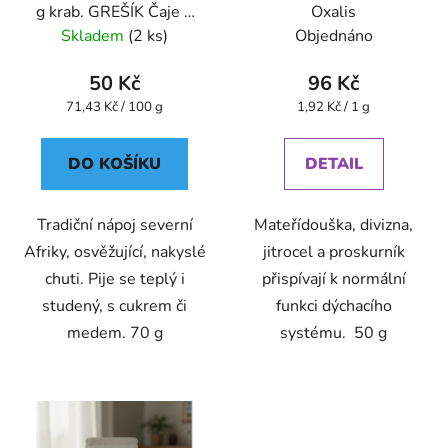
g krab. GREŠÍK Čaje 4
Oxalis
světadílů
Skladem
(2 ks)
Objednáno
50 Kč
96 Kč
Měrná
Měrná
71,43 Kč / 100 g
1,92 Kč / 1 g
cena:
cena:
DO KOŠÍKU
DETAIL
Tradiční nápoj severní
Mateřídouška, divizna,
Afriky, osvěžující, nakyslé
jitrocel a proskurník
chuti. Pije se teplý i
přispívají k normální
studený, s cukrem či
funkci dýchacího
medem. 70 g
systému. 50 g