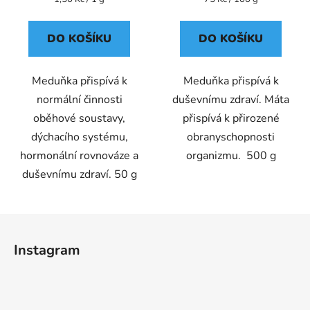
cena:
cena:
DO KOŠÍKU
DO KOŠÍKU
Meduňka přispívá k
Meduňka přispívá k
normální činnosti
duševnímu zdraví. Máta
oběhové soustavy,
přispívá k přirozené
dýchacího systému,
obranyschopnosti
hormonální rovnováze a
organizmu. 500 g
duševnímu zdraví. 50 g
Z
á
Instagram
p
a
t