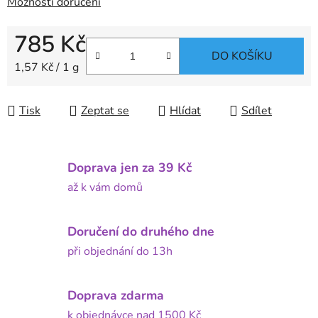
Možnosti doručení
785 Kč
DO KOŠÍKU
Měrná cena:
1,57 Kč / 1 g
Tisk
Zeptat se
Hlídat
Sdílet
Doprava jen za 39 Kč
až k vám domů
Doručení do druhého dne
při objednání do 13h
Doprava zdarma
k objednávce nad 1500 Kč