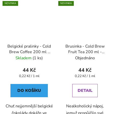
NOVINKA
NOVINKA
Belgické pralinky - Cold
Brusinka - Cold Brew
Brew Coffee 200 ml -
Fruit Tea 200 ml -
Oxalis
Oxalis
Skladem
(1 ks)
Objednáno
44 Kč
44 Kč
Měrná
Měrná
0,22 Kč / 1 ml
0,22 Kč / 1 ml
cena:
cena:
DO KOŠÍKU
DETAIL
Chuť nejjemnější belgické
Nealkoholický nápoj,
čokolády dokáže ve
jemuž propůjčilo své