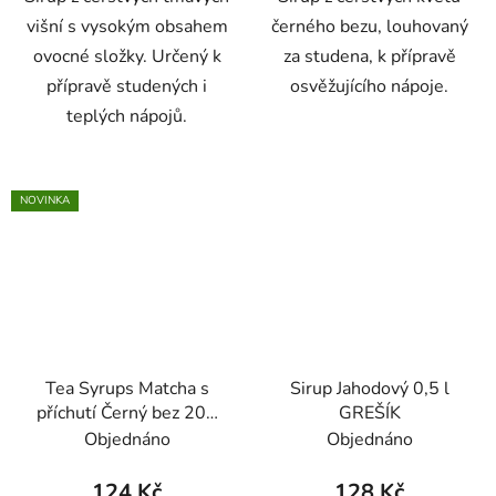
višní s vysokým obsahem
černého bezu, louhovaný
ovocné složky. Určený k
za studena, k přípravě
přípravě studených i
osvěžujícího nápoje.
teplých nápojů.
NOVINKA
Tea Syrups Matcha s
Sirup Jahodový 0,5 l
příchutí Černý bez 200
GREŠÍK
ml - Oxalis
Objednáno
Objednáno
124 Kč
128 Kč