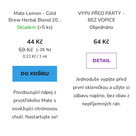
Mate Lemon - Cold
VYPIJ PŘED PÁRTY -
Brew Herbal Blend 200
BEZ VOPICE
ml - Oxalis
Skladem
(>5 ks)
Objednáno
44 Kč
64 Kč
59 Kč
(–25 %)
Měrná
0,22 Kč / 1 ml
DETAIL
cena:
DO KOŠÍKU
Jednoduše vypijte před
první skleničkou a užijte si
Povzbuzující nápoj z
zábavu naplno, bez obav z
prvotřídního Mate s
nepříjemných rán.
osvěžující citrónovou
chutí. Nastartujte se!