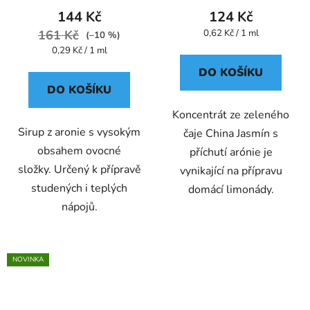
144 Kč
124 Kč
Měrná
161 Kč
0,62 Kč / 1 ml
(–10 %)
cena:
Měrná
0,29 Kč / 1 ml
cena:
DO KOŠÍKU
DO KOŠÍKU
Koncentrát ze zeleného
Sirup z aronie s vysokým
čaje China Jasmín s
obsahem ovocné
příchutí arónie je
složky. Určený k přípravě
vynikající na přípravu
studených i teplých
domácí limonády.
nápojů.
NOVINKA