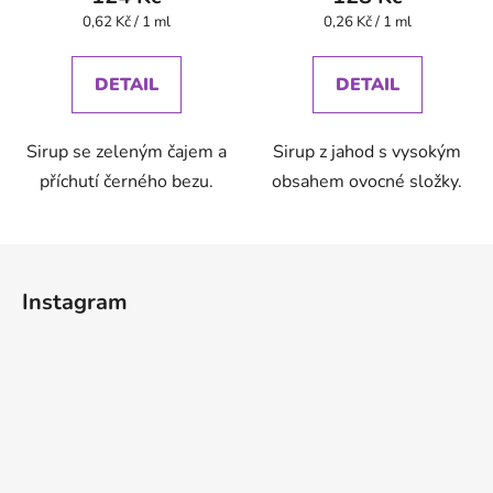
Měrná
Měrná
0,62 Kč / 1 ml
0,26 Kč / 1 ml
cena:
cena:
DETAIL
DETAIL
Sirup se zeleným čajem a
Sirup z jahod s vysokým
příchutí černého bezu.
obsahem ovocné složky.
Z
á
Instagram
p
a
t
í