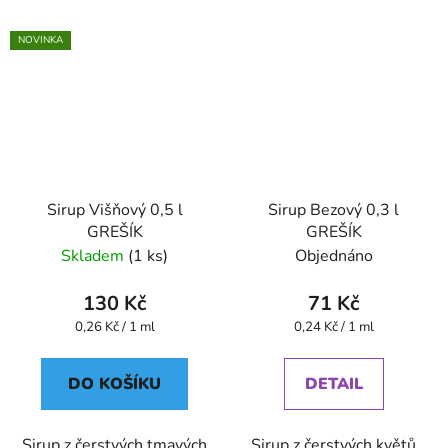
NOVINKA
Sirup Višňový 0,5 l
Sirup Bezový 0,3 l
GREŠÍK
GREŠÍK
Skladem
(1 ks)
Objednáno
130 Kč
71 Kč
Měrná
Měrná
0,26 Kč / 1 ml
0,24 Kč / 1 ml
cena:
cena:
DO KOŠÍKU
DETAIL
Sirup z čerstvých tmavých
Sirup z čerstvých květů