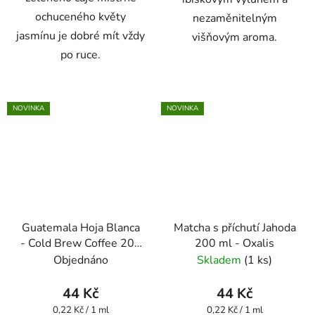
ochuceného květy
nezaměnitelným
jasmínu je dobré mít vždy
višňovým aroma.
po ruce.
NOVINKA
NOVINKA
Guatemala Hoja Blanca
Matcha s příchutí Jahoda
- Cold Brew Coffee 200
200 ml - Oxalis
ml - Oxalis
Objednáno
Skladem
(1 ks)
44 Kč
44 Kč
Měrná
Měrná
0,22 Kč / 1 ml
0,22 Kč / 1 ml