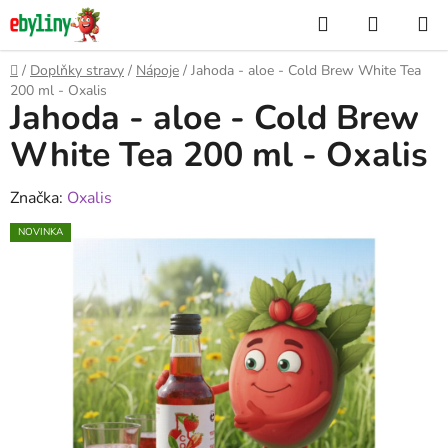
Přejít
Hledat
NÁKUP
na
KOŠÍK
obsah
Domů
/
Doplňky stravy
/
Nápoje
/
Jahoda - aloe - Cold Brew White Tea
200 ml - Oxalis
Jahoda - aloe - Cold Brew
White Tea 200 ml - Oxalis
Značka:
Oxalis
NOVINKA