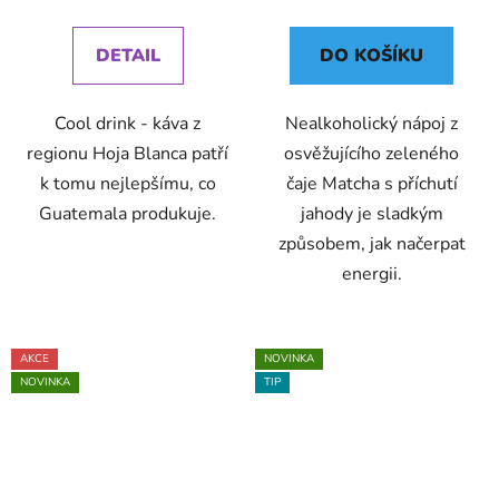
cena:
cena:
DETAIL
DO KOŠÍKU
Cool drink - káva z
Nealkoholický nápoj z
regionu Hoja Blanca patří
osvěžujícího zeleného
k tomu nejlepšímu, co
čaje Matcha s příchutí
Guatemala produkuje.
jahody je sladkým
způsobem, jak načerpat
energii.
AKCE
NOVINKA
NOVINKA
TIP