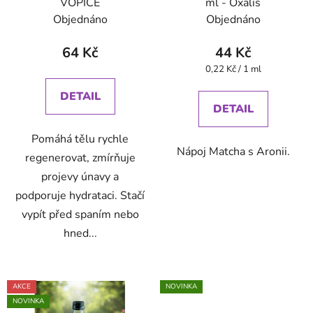
VOPICE
ml - Oxalis
Objednáno
Objednáno
64 Kč
44 Kč
Měrná
0,22 Kč / 1 ml
cena:
DETAIL
DETAIL
Pomáhá tělu rychle
Nápoj Matcha s Aronii.
regenerovat, zmírňuje
projevy únavy a
podporuje hydrataci. Stačí
vypít před spaním nebo
hned...
AKCE
NOVINKA
NOVINKA