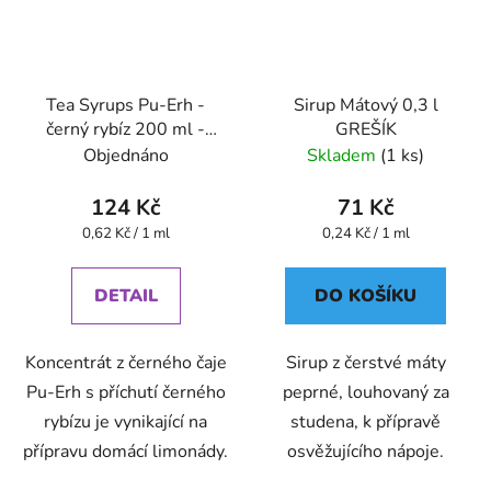
Tea Syrups Pu-Erh -
Sirup Mátový 0,3 l
černý rybíz 200 ml -
GREŠÍK
Oxalis
Objednáno
Skladem
(1 ks)
124 Kč
71 Kč
Měrná
Měrná
0,62 Kč / 1 ml
0,24 Kč / 1 ml
cena:
cena:
DETAIL
DO KOŠÍKU
Koncentrát z černého čaje
Sirup z čerstvé máty
Pu-Erh s příchutí černého
peprné, louhovaný za
rybízu je vynikající na
studena, k přípravě
přípravu domácí limonády.
osvěžujícího nápoje.