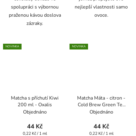
spolupráci s výbornou
nejlepší vlastnosti samo
praženou kávou doslova
ovoce.
zázraky.
NOVINKA
NOVINKA
Matcha s příchutí Kiwi
Matcha Máta - citron -
200 ml - Oxalis
Cold Brew Green Tea
200 ml - Oxalis
Objednáno
Objednáno
44 Kč
44 Kč
Měrná
Měrná
0,22 Kč / 1 ml
0,22 Kč / 1 ml