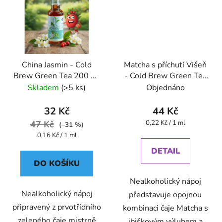
China Jasmin - Cold
Matcha s příchutí Višeň
Brew Green Tea 200 ml
- Cold Brew Green Tea
- Oxalis
200 ml - Oxalis
Skladem
(>5 ks)
Objednáno
32 Kč
44 Kč
Měrná
47 Kč
0,22 Kč / 1 ml
(–31 %)
cena:
Měrná
0,16 Kč / 1 ml
cena:
DETAIL
DO KOŠÍKU
Nealkoholický nápoj
Nealkoholický nápoj
představuje opojnou
připravený z prvotřídního
kombinaci čaje Matcha s
zeleného čaje mistrně
ibiškovým výluhem a