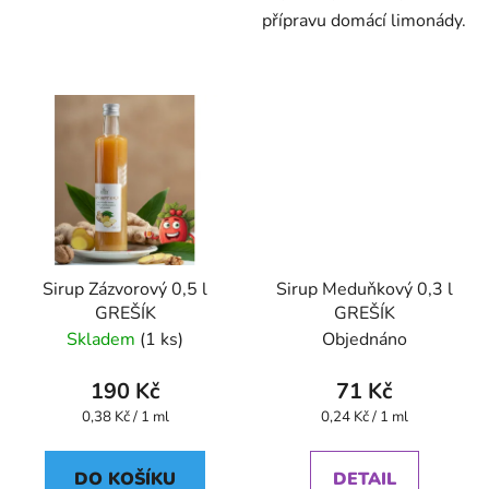
přípravu domácí limonády.
Sirup Zázvorový 0,5 l
Sirup Meduňkový 0,3 l
GREŠÍK
GREŠÍK
Skladem
(1 ks)
Objednáno
190 Kč
71 Kč
Měrná
Měrná
0,38 Kč / 1 ml
0,24 Kč / 1 ml
cena:
cena:
DO KOŠÍKU
DETAIL