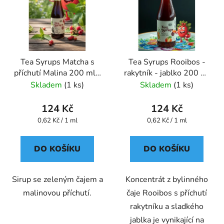
Tea Syrups Matcha s
Tea Syrups Rooibos -
příchutí Malina 200 ml -
rakytník - jablko 200 ml
Oxalis
- Oxalis
Skladem
(1 ks)
Skladem
(1 ks)
124 Kč
124 Kč
Měrná
Měrná
0,62 Kč / 1 ml
0,62 Kč / 1 ml
cena:
cena:
DO KOŠÍKU
DO KOŠÍKU
Sirup se zeleným čajem a
Koncentrát z bylinného
malinovou příchutí.
čaje Rooibos s příchutí
rakytníku a sladkého
jablka je vynikající na