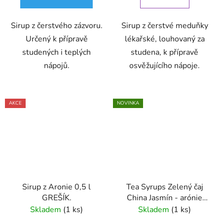
Sirup z čerstvého zázvoru.
Sirup z čerstvé meduňky
Určený k přípravě
lékařské, louhovaný za
studených i teplých
studena, k přípravě
nápojů.
osvěžujícího nápoje.
AKCE
NOVINKA
Sirup z Aronie 0,5 l
Tea Syrups Zelený čaj
GREŠÍK.
China Jasmín - arónie
200 ml - Oxalis
Skladem
(1 ks)
Skladem
(1 ks)