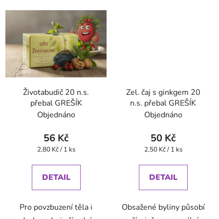
Životabudič 20 n.s.
Zel. čaj s ginkgem 20
přebal GREŠÍK
n.s. přebal GREŠÍK
Objednáno
Objednáno
56 Kč
50 Kč
Měrná
Měrná
2,80 Kč / 1 ks
2,50 Kč / 1 ks
cena:
cena:
DETAIL
DETAIL
Pro povzbuzení těla i
Obsažené byliny působí