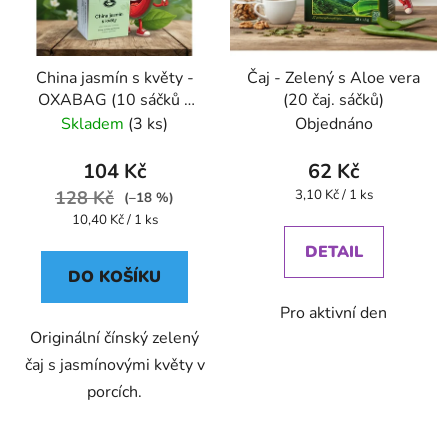
China jasmín s květy -
Čaj - Zelený s Aloe vera
OXABAG (10 sáčků x
(20 čaj. sáčků)
4g) - Oxalis
Skladem
(3 ks)
Objednáno
104 Kč
62 Kč
Měrná
128 Kč
3,10 Kč / 1 ks
(–18 %)
cena:
Měrná
10,40 Kč / 1 ks
cena:
DETAIL
DO KOŠÍKU
Pro aktivní den
Originální čínský zelený
čaj s jasmínovými květy v
porcích.