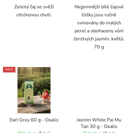
Zelený čaj se svěží
Nejjemnější bílé čajové
citrónovou chutí.
lístky jsou ručně
svinovány do malých
perel a obohaceny vůní
čerstvých jasmín. květů.
70 g
AKCE
Earl Grey 60 g - Oxalis
Jasmin White Pai Mu
Tan 30 g - Oxalis