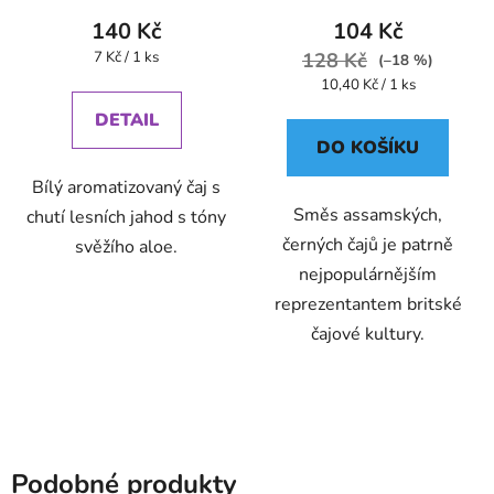
140 Kč
104 Kč
Měrná
7 Kč / 1 ks
128 Kč
(–18 %)
cena:
Měrná
10,40 Kč / 1 ks
cena:
DETAIL
DO KOŠÍKU
Bílý aromatizovaný čaj s
Směs assamských,
chutí lesních jahod s tóny
černých čajů je patrně
svěžího aloe.
nejpopulárnějším
reprezentantem britské
čajové kultury.
Podobné produkty