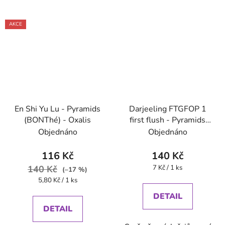
AKCE
En Shi Yu Lu - Pyramids
Darjeeling FTGFOP 1
(BONThé) - Oxalis
first flush - Pyramids
(BONThé) - Oxalis
Objednáno
Objednáno
116 Kč
140 Kč
Měrná
140 Kč
7 Kč / 1 ks
(–17 %)
cena:
Měrná
5,80 Kč / 1 ks
cena:
DETAIL
DETAIL