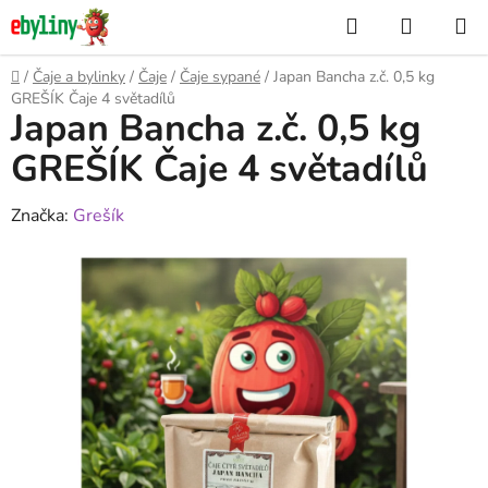
Přejít
Hledat
NÁKUP
na
KOŠÍK
obsah
Domů
/
Čaje a bylinky
/
Čaje
/
Čaje sypané
/
Japan Bancha z.č. 0,5 kg
GREŠÍK Čaje 4 světadílů
Japan Bancha z.č. 0,5 kg
GREŠÍK Čaje 4 světadílů
Značka:
Grešík