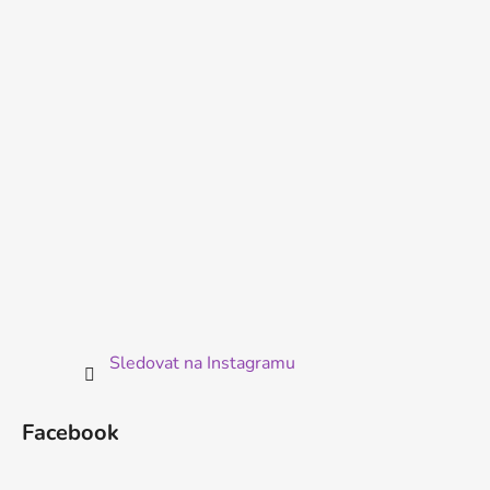
a
t
í
Sledovat na Instagramu
Facebook