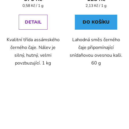
Měrná
Měrná
0,58 Kč / 1 g
2,13 Kč / 1 g
cena:
cena:
DETAIL
DO KOŠÍKU
Kvalitní třída assámského
Lahodná směs černého
černého čaje. Nálev je
čaje připomínající
silný, hutný, velmi
snídaňovou ovesnou kaši.
povzbuzující. 1 kg
60 g