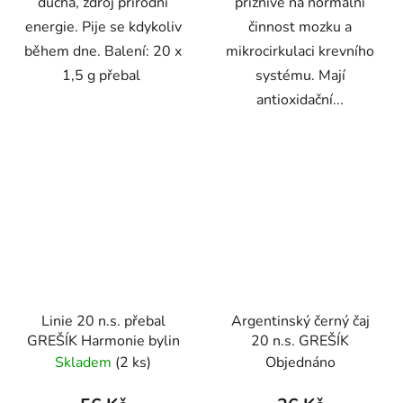
ducha, zdroj přírodní
příznivě na normální
energie. Pije se kdykoliv
činnost mozku a
během dne. Balení: 20 x
mikrocirkulaci krevního
1,5 g přebal
systému. Mají
antioxidační...
Linie 20 n.s. přebal
Argentinský černý čaj
GREŠÍK Harmonie bylin
20 n.s. GREŠÍK
Skladem
(2 ks)
Objednáno