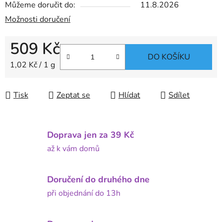
Můžeme doručit do:
11.8.2026
Možnosti doručení
509 Kč
DO KOŠÍKU
Měrná cena:
1,02 Kč / 1 g
Tisk
Zeptat se
Hlídat
Sdílet
Doprava jen za 39 Kč
až k vám domů
Doručení do druhého dne
při objednání do 13h