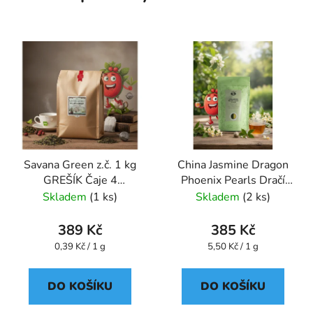
Savana Green z.č. 1 kg
China Jasmine Dragon
GREŠÍK Čaje 4
Phoenix Pearls Dračí
světadílů
perly 70 g - Oxalis
Skladem
(1 ks)
Skladem
(2 ks)
389 Kč
385 Kč
Měrná
Měrná
0,39 Kč / 1 g
5,50 Kč / 1 g
cena:
cena:
DO KOŠÍKU
DO KOŠÍKU