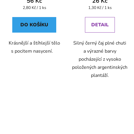
56 Kč
26 Kč
Měrná
Měrná
2,80 Kč / 1 ks
1,30 Kč / 1 ks
cena:
cena:
DO KOŠÍKU
DETAIL
Krásnější a štíhlejší tělo
Silný černý čaj plné chuti
s pocitem nasycení.
a výrazné barvy
pocházející z vysoko
položených argentinských
plantáží.