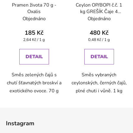
Pramen života 70 g -
Ceylon OP/BOPI č.č. 1
Oxalis
kg GREŠÍK Čaje 4
světadílů
Objednáno
Objednáno
185 Kč
480 Kč
Měrná
Měrná
2,64 Kč / 1 g
0,48 Kč / 1 g
cena:
cena:
DETAIL
DETAIL
Směs zelených čajů s
Směs vybraných
chutí šťavnatých broskví a
ceylonských, černých čajů,
exotického ovoce. 70 g
plné chuti i vůně. 1 kg
Z
á
Instagram
p