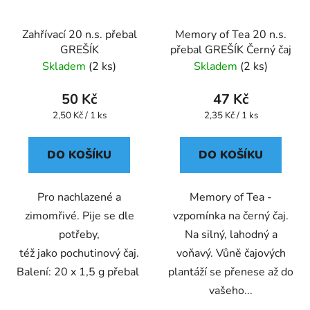
Zahřívací 20 n.s. přebal
Memory of Tea 20 n.s.
GREŠÍK
přebal GREŠÍK Černý čaj
Skladem
(2 ks)
Skladem
(2 ks)
50 Kč
47 Kč
Měrná
Měrná
2,50 Kč / 1 ks
2,35 Kč / 1 ks
cena:
cena:
DO KOŠÍKU
DO KOŠÍKU
Pro nachlazené a
Memory of Tea -
zimomřivé. Pije se dle
vzpomínka na černý čaj.
potřeby,
Na silný, lahodný a
též jako pochutinový čaj.
voňavý. Vůně čajových
Balení: 20 x 1,5 g přebal
plantáží se přenese až do
vašeho...