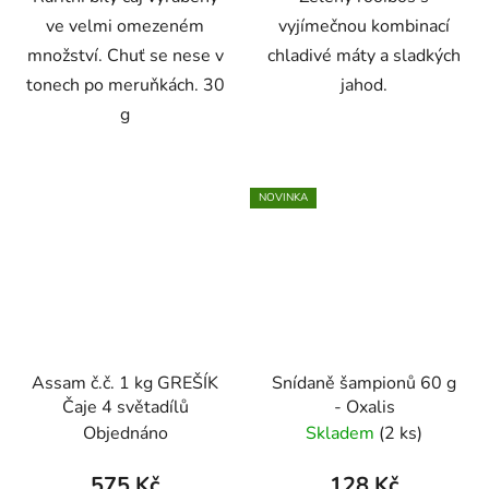
ve velmi omezeném
vyjímečnou kombinací
množství. Chuť se nese v
chladivé máty a sladkých
tonech po meruňkách. 30
jahod.
g
NOVINKA
Assam č.č. 1 kg GREŠÍK
Snídaně šampionů 60 g
Čaje 4 světadílů
- Oxalis
Objednáno
Skladem
(2 ks)
575 Kč
128 Kč