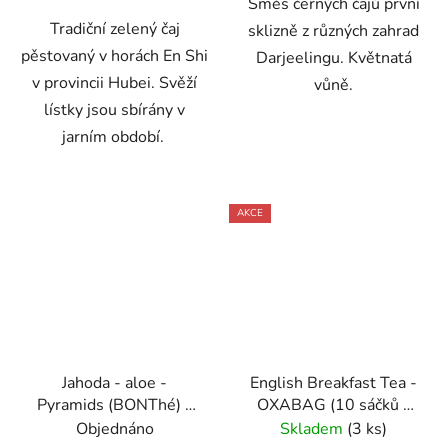
Směs černých čajů první
Tradiční zelený čaj
sklizně z různých zahrad
pěstovaný v horách En Shi
Darjeelingu. Květnatá
v provincii Hubei. Svěží
vůně.
lístky jsou sbírány v
jarním období.
AKCE
Jahoda - aloe -
English Breakfast Tea -
Pyramids (BONThé) -
OXABAG (10 sáčků x
Oxalis
4g) - Oxalis
Objednáno
Skladem
(3 ks)