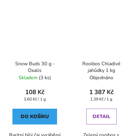
Snow Buds 30 g -
Rooibos Chladivé
Oxalis
jahůdky 1 kg
Skladem
(3 ks)
Objednáno
108 Kč
1 387 Kč
Měrná
Měrná
3,60 Kč / 1 g
1,39 Kč / 1 g
cena:
cena:
DO KOŠÍKU
DETAIL
Raritní bílý čaj vyráběný
Zelený rooibos s