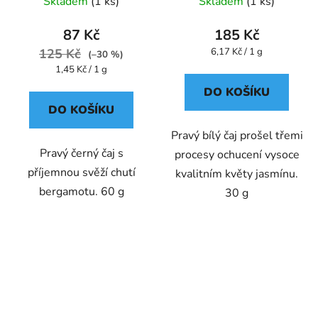
Skladem
(1 ks)
Skladem
(1 ks)
87 Kč
185 Kč
Měrná
125 Kč
6,17 Kč / 1 g
(–30 %)
cena:
Měrná
1,45 Kč / 1 g
cena:
DO KOŠÍKU
DO KOŠÍKU
Pravý bílý čaj prošel třemi
Pravý černý čaj s
procesy ochucení vysoce
příjemnou svěží chutí
kvalitním květy jasmínu.
bergamotu. 60 g
30 g