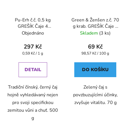
Pu-Erh č.č. 0,5 kg
Green & Ženšen z.č. 70
GREŠÍK Čaje 4
g krab. GREŠÍK Čaje 4
světadílů
světadílů
Objednáno
Skladem
(3 ks)
297 Kč
69 Kč
Měrná
Měrná
0,59 Kč / 1 g
98,57 Kč / 100 g
cena:
cena:
DETAIL
DO KOŠÍKU
Tradiční čínský, černý čaj
Zelený čaj s
hojně vyhledávaný nejen
povzbuzujícími účinky,
pro svoji specifickou
zvyšuje vitalitu. 70 g
zemitou vůni a chuť. 500
g