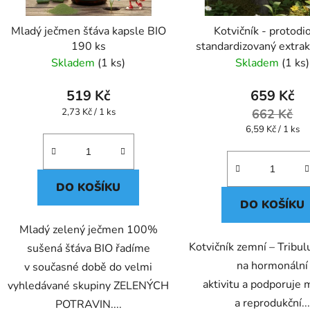
Mladý ječmen šťáva kapsle BIO
Kotvičník - protodi
190 ks
standardizovaný extrak
100 ks
Skladem
(1 ks)
Skladem
(1 ks)
519 Kč
659 Kč
Měrná
2,73 Kč / 1 ks
662 Kč
cena:
Měrná
6,59 Kč / 1 ks
cena:
DO KOŠÍKU
DO KOŠÍKU
Mladý zelený ječmen 100%
Kotvičník zemní – Tribul
sušená šťáva BIO řadíme
na hormonální
v současné době do velmi
aktivitu a podporuje
vyhledávané skupiny ZELENÝCH
a reprodukční..
POTRAVIN....