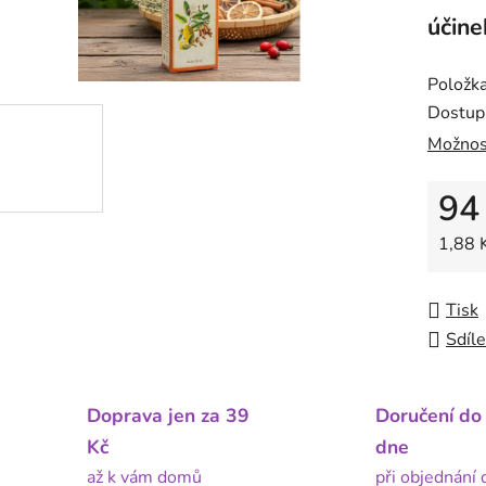
účine
Položk
Dostup
Možnos
94
Měrná
1,88 K
Tisk
Sdíle
Doprava jen za 39
Doručení do
Kč
dne
až k vám domů
při objednání