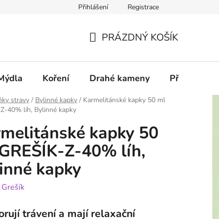
Přihlášení
Registrace
PRÁZDNÝ KOŠÍK
NÁKUPNÍ
KOŠÍK
Mýdla
Koření
Drahé kameny
Příslušenstv
ky stravy
/
Bylinné kapky
/
Karmelitánské kapky 50 ml
Z-40% líh, Bylinné kapky
melitánské kapky 50
GREŠÍK-Z-40% líh,
inné kapky
:
Grešík
rují trávení a mají relaxační