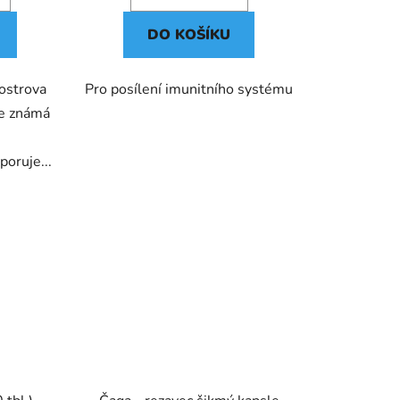
DO KOŠÍKU
ostrova
Pro posílení imunitního systému
je známá
poruje...