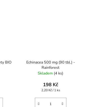
ety BIO
Echinacea 500 mg (90 tbl.) -
Rainforest
Skladem
(4 ks)
198 Kč
Měrná
2,20 Kč / 1 ks
cena: