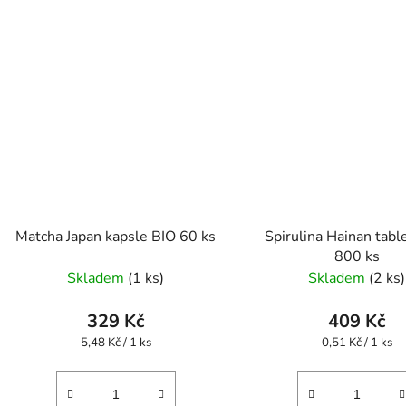
Matcha Japan kapsle BIO 60 ks
Spirulina Hainan tabl
800 ks
Skladem
(1 ks)
Skladem
(2 ks)
329 Kč
409 Kč
Měrná
Měrná
5,48 Kč / 1 ks
0,51 Kč / 1 ks
cena:
cena: