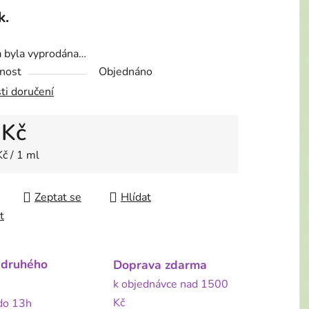
k.
a byla vyprodána…
nost
Objednáno
ti doručení
 Kč
 cena:
č / 1 ml
Zeptat se
Hlídat
t
 druhého
Doprava zdarma
k objednávce nad 1500
Kč
 do 13h