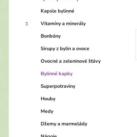
í
p
Kapsle bylinné
a
Vitamíny a minerály
n
e
Bonbóny
l
Sirupy z bylin a ovoce
Ovocné a zeleninové šťávy
Bylinné kapky
Superpotraviny
Houby
Medy
Džemy a marmelády
Nápoje