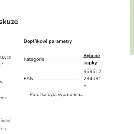
skuze
Doplňkové parametry
Bylinné
nských
Kategorie
kapky
ní
859512
EAN
234031
dy
5
Položka byla vyprodána…
vník
ívání
é a