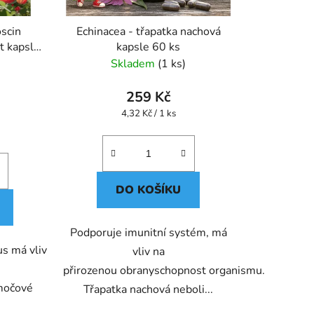
oscin
Echinacea - třapatka nachová
t kapsle
kapsle 60 ks
Skladem
(1 ks)
259 Kč
Měrná
4,32 Kč / 1 ks
cena:
DO KOŠÍKU
Podporuje imunitní systém, má
us má vliv
vliv na
přirozenou obranyschopnost organismu.
 močové
Třapatka nachová neboli...
.