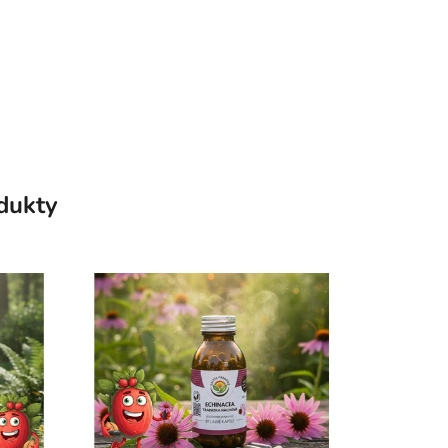
odukty