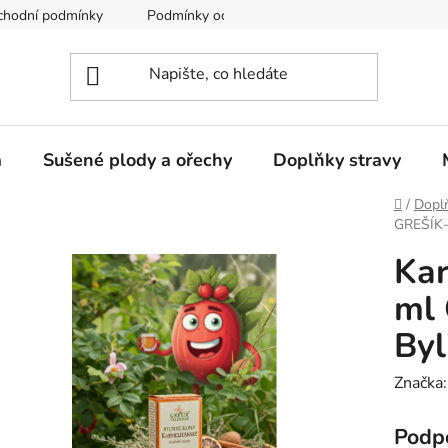
chodní podmínky
Podmínky ochrany osobních údajů
a
Sušené plody a ořechy
Doplňky stravy
Domů
/
Doplň
GREŠÍK-
Kar
ml 
Byl
Značka
Podpo