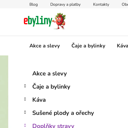
Přejít
Blog
Dopravy a platby
Kontakty
Ob
na
obsah
Akce a slevy
Čaje a bylinky
Káv
P
K
Přeskočit
Akce a slevy
a
kategorie
o
t
s
Čaje a bylinky
e
t
g
r
Káva
o
a
r
Sušené plody a ořechy
i
n
e
n
Doplňky stravy