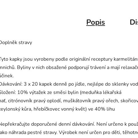
Popis
Di
Doplněk stravy
Tyto kapky jsou vyrobeny podle originální receptury karmelitá
mnichů. Byliny v nich obsažené podporují trávení a mají relaxač
účinek.
Dávkování: 3 x 20 kapek denně po jídle, nejlépe do sklenky vo
Složení: 10% výtažek ze směsi bylin (meduňka lékařská
nať, citrónovník pravý oplodí, muškátovník pravý ořech, skořico
ceylonský kůra, hřebíčkovec vonný květ) ve 40% lihu
Nepřekračujte doporučené denní dávkování. Není určeno k použ
jako náhrada pestré stravy. Výrobek není určen pro děti, těhotn